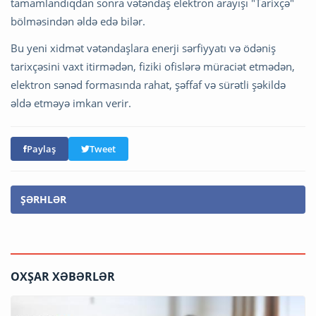
tamamlandıqdan sonra vətəndaş elektron arayışı "Tarixçə"
bölməsindən əldə edə bilər.
Bu yeni xidmət vətəndaşlara enerji sərfiyyatı və ödəniş
tarixçəsini vaxt itirmədən, fiziki ofislərə müraciət etmədən,
elektron sənəd formasında rahat, şəffaf və sürətli şəkildə
əldə etməyə imkan verir.
Paylaş
Tweet
ŞƏRHLƏR
OXŞAR XƏBƏRLƏR