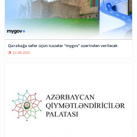
Qarabağa səfər üçün icazələr “mygov” üzərindən veriləcək
22-08-2025