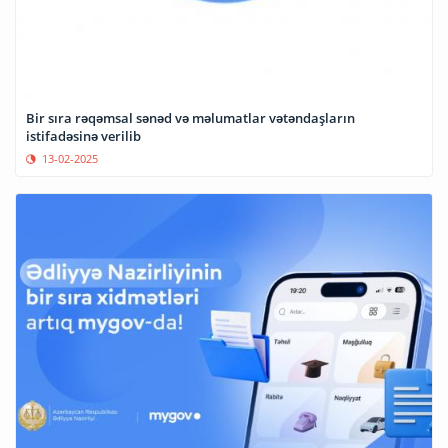
Bir sıra rəqəmsal sənəd və məlumatlar vətəndaşların
istifadəsinə verilib
13-02-2025