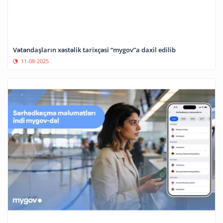
Vətəndaşların xəstəlik tarixçəsi “mygov”a daxil edilib
11-08-2025