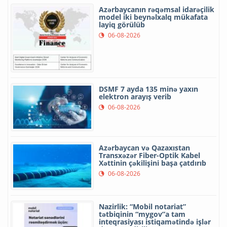
Azərbaycanın rəqəmsal idarəçilik
model iki beynəlxalq mükafata
layiq görülüb
06-08-2026
DSMF 7 ayda 135 minə yaxın
elektron arayış verib
06-08-2026
Azərbaycan və Qazaxıstan
Transxəzər Fiber-Optik Kabel
Xəttinin çəkilişini başa çatdırıb
06-08-2026
Nazirlik: “Mobil notariat”
tətbiqinin “mygov”a tam
inteqrasiyası istiqamətində işlər