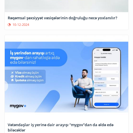
Rəqəmsal şəxsiyyət vəsiqələrinin doğruluğu necə yoxlanılır?
10-12-2024
Vətəndaşlar iş yerinə dair arayışı “mygov”dan da əldə edə
biləcəklər