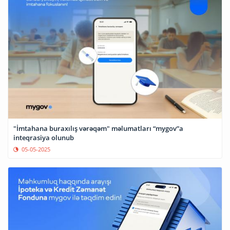
"İmtahana buraxılış vərəqəm" məlumatları “mygov”a
inteqrasiya olunub
05-05-2025