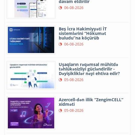
davam etdirilir
06-08-2026
Beş İcra Hakimiyyəti İT
sistemlərini “Hökumət
buludu”na köçürüb
06-08-2026
Uşaqların rəqəmsal mühitdə
təhlükəsizliyi gücləndirilir -
Dəyişikliklər nəyi ehtiva edir?
05-08-2026
Azercell-dən illik “ZengimCELL”
xidməti
05-08-2026