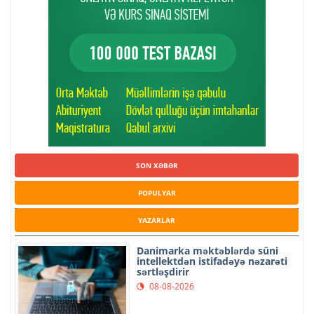
SON XƏBƏR
POPULYAR
YAZARLAR
Danimarka məktəblərdə süni
intellektdən istifadəyə nəzarəti
sərtləşdirir
08-08-2026