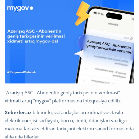
“Azərişıq ASC - Abonentin geniş tarixçəsinin verilməsi"
xidməti artıq “mygov” platformasına inteqrasiya edilib.
Xeberler.az
bildirir ki, vətəndaşlar bu xidmət vasitəsilə
elektrik enerjisi sərfiyyatı, borcu, limiti, ödənişləri və digər
məlumatları əks etdirən tarixçəni elektron sənəd formasında
əldə edə bilərlər.