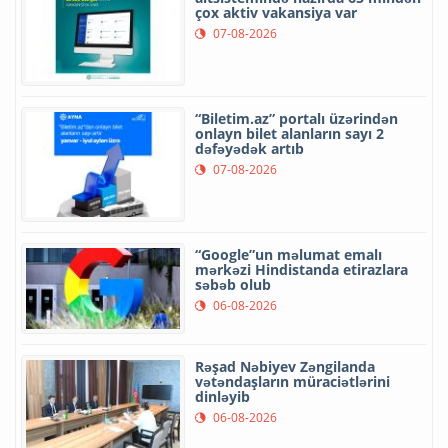
çox aktiv vakansiya var
07-08-2026
“Biletim.az” portalı üzərindən
onlayn bilet alanların sayı 2
dəfəyədək artıb
07-08-2026
“Google”un məlumat emalı
mərkəzi Hindistanda etirazlara
səbəb olub
06-08-2026
Rəşad Nəbiyev Zəngilanda
vətəndaşların müraciətlərini
dinləyib
06-08-2026