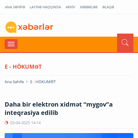
ANA SƏHİFƏ
LAYİHƏ HAQQINDA
ARXİV
XƏBƏRLƏR
ƏLAQƏ
E - HÖKUMƏT
Ana Səhifə
E - HÖKUMƏT
Daha bir elektron xidmət “mygov”a
inteqrasiya edilib
03-04-2025
14:14