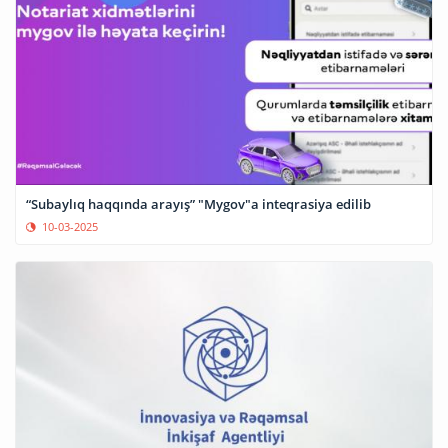
“Subaylıq haqqında arayış” "Mygov"a inteqrasiya edilib
10-03-2025