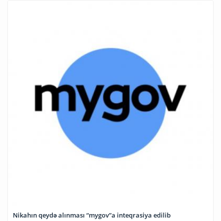
Nikahın qeydə alınması “mygov”a inteqrasiya edilib