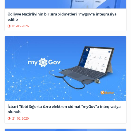
Ədliyyə Nazirliyinin bir sıra xidmətləri “mygov”a inteqrasiya
edilib
01-06-2026
İcbari Tibbi Sığorta üzrə elektron xidmət “myGov”a inteqrasiya
olunub
21-02-2020