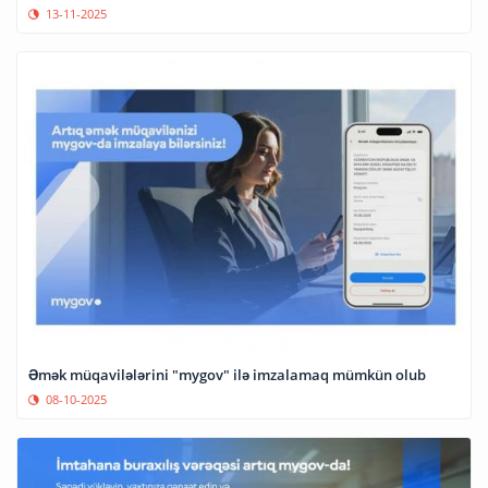
13-11-2025
Əmək müqavilələrini "mygov" ilə imzalamaq mümkün olub
08-10-2025