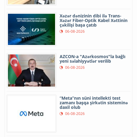
Xəzər dənizinin dibi ilə Trans-
Xəzər Fiber-Optik Kabel Xəttinin
çəkilişi başa çatıb
06-08-2026
AZCON-a "Azərkosmos"la bağlı
yeni səlahiyyətlər verilib
06-08-2026
“Meta”nın süni intellekti test
zamanı başqa şirkətin sisteminə
daxil olub
06-08-2026