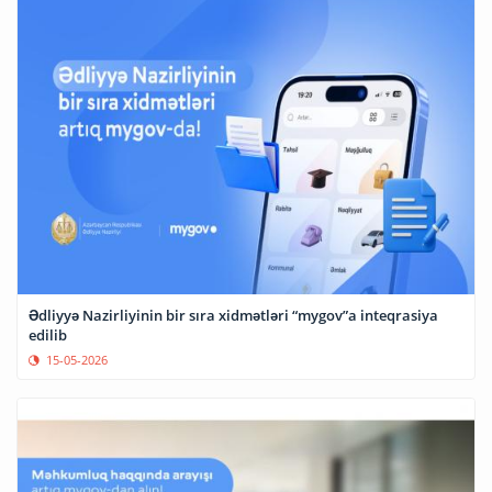
Ədliyyə Nazirliyinin bir sıra xidmətləri “mygov”a inteqrasiya
edilib
15-05-2026