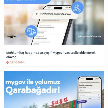
Məhkumluq haqqında arayışı "Mygov" vasitəsilə əldə etmək
olacaq
28-10-2024