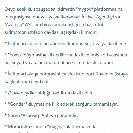
Qeyd edək ki, sözügedən xidmətin “mygov” platformasına
inteqrasiyası İnnovasiya və Rəqəmsal İnkişaf Agentliyi və
“Azərişıq” ASC-nin birgə əməkdaşlığı ilə baş tutub.
Xidmətdən istifadə qaydası aşağıdakı kimidir:
* İstifadəçi adına olan abonent kodunu seçir və ya daxil edir.
* "Yoxla" düyməsinə klik edilir və daxil edilmiş kod əsasında
ad, soyad və ata adı məlumatları sistemdə əks olunur.
* İstifadəçi əlaqə nömrəsini və elektron poçt ünvanını (istəyə
bağlı olaraq) qeyd edir.
* Əlavə qeydlər olduğu təqdirdə daxil edilir.
* "Göndər" düyməsinə klik edərək sorğunu tamamlayır.
* Sorğu “Azərişıq” ASC-yə göndərilir.
* Müraciətin statusu “mygov” platformasında