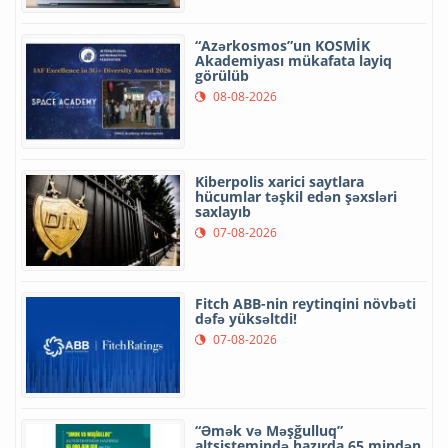
“Azərkosmos”un KOSMİK
Akademiyası mükafata layiq
görülüb
08-08-2026
Kiberpolis xarici saytlara
hücumlar təşkil edən şəxsləri
saxlayıb
07-08-2026
Fitch ABB-nin reytinqini növbəti
dəfə yüksəltdi!
07-08-2026
“Əmək və Məşğulluq”
altsistemində hazırda 65 mindən