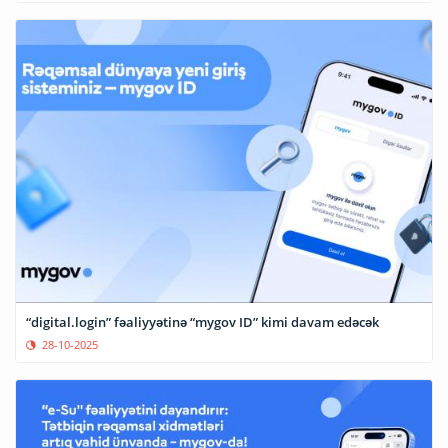
“digital.login” fəaliyyətinə “mygov ID” kimi davam edəcək
28-10-2025