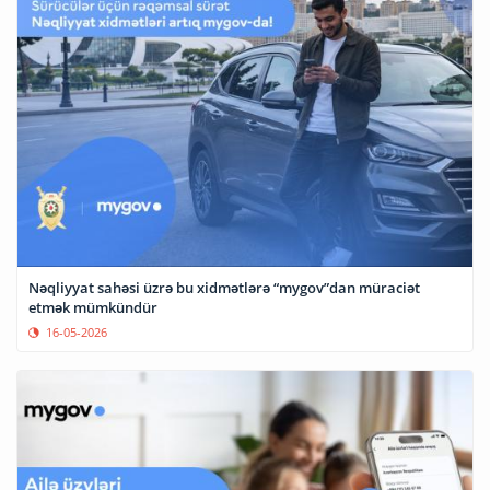
Nəqliyyat sahəsi üzrə bu xidmətlərə “mygov”dan müraciət
etmək mümkündür
16-05-2026