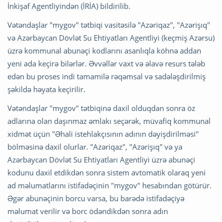
İnkişaf Agentliyindən (İRİA) bildirilib.
Vətəndaşlar "mygov" tətbiqi vasitəsilə "Azəriqaz", "Azərişıq"
və Azərbaycan Dövlət Su Ehtiyatları Agentliyi (keçmiş Azərsu)
üzrə kommunal abunəçi kodlarını asanlıqla köhnə addan
yeni ada keçirə bilərlər. Əvvəllər vaxt və əlavə resurs tələb
edən bu proses indi tamamilə rəqəmsal və sadələşdirilmiş
şəkildə həyata keçirilir.
Vətəndaşlar "mygov" tətbiqinə daxil olduqdan sonra öz
adlarına olan daşınmaz əmlakı seçərək, müvafiq kommunal
xidmət üçün "Əhali istehlakçısının adının dəyişdirilməsi"
bölməsinə daxil olurlar. "Azəriqaz", "Azərişıq" və ya
Azərbaycan Dövlət Su Ehtiyatları Agentliyi üzrə abunəçi
kodunu daxil etdikdən sonra sistem avtomatik olaraq yeni
ad məlumatlarını istifadəçinin "mygov" hesabından götürür.
Əgər abunəçinin borcu varsa, bu barədə istifadəçiyə
məlumat verilir və borc ödəndikdən sonra adın