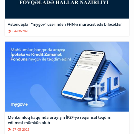
Vətəndaşlar “mygov” üzərindən FHN-ə müraciət edə biləcəklər
04-08-2026
Məhkumluq haqqında arayışın İKZF-yə rəqəmsal təqdim
edilməsi mümkün olub
27-05-2025