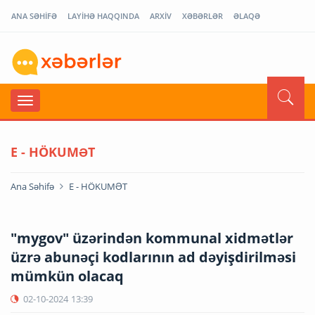
ANA SƏHİFƏ
LAYİHƏ HAQQINDA
ARXİV
XƏBƏRLƏR
ƏLAQƏ
E - HÖKUMƏT
Ana Səhifə
E - HÖKUMƏT
"mygov" üzərindən kommunal xidmətlər
üzrə abunəçi kodlarının ad dəyişdirilməsi
mümkün olacaq
02-10-2024
13:39