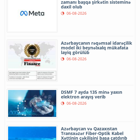
zamanı başqa şirkətin sisteminə
daxil olub
06-08-2026
Azərbaycanın rəqəmsal idarəçilik
model iki beynəlxalq mükafata
layiq görülüb
06-08-2026
DSMF 7 ayda 135 minə yaxın
elektron arayış verib
06-08-2026
Azərbaycan və Qazaxıstan
Transxəzər Fiber-Optik Kabel
Xəttinin çəkilişini başa çatdırıb