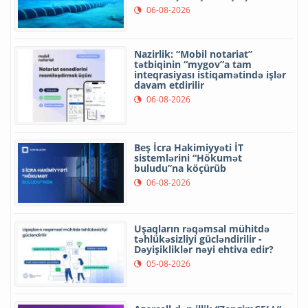
06-08-2026
Nazirlik: “Mobil notariat”
tətbiqinin “mygov”a tam
inteqrasiyası istiqamətində işlər
davam etdirilir
06-08-2026
Beş İcra Hakimiyyəti İT
sistemlərini “Hökumət
buludu”na köçürüb
06-08-2026
Uşaqların rəqəmsal mühitdə
təhlükəsizliyi gücləndirilir -
Dəyişikliklər nəyi ehtiva edir?
05-08-2026