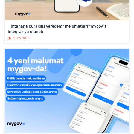
"İmtahana buraxılış vərəqəm" məlumatları “mygov”a
inteqrasiya olunub
05-05-2025