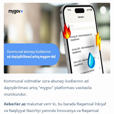
Kommunal xidmətlər üzrə abunəçi kodlarının ad
dəyişdirilməsi artıq "mygov" platforması vasitəsilə
mümkündür.
Xeberler.az
məlumat verir ki, bu barədə Rəqəmsal İnkişaf
və Nəqliyyat Nazirliyi yanında İnnovasiya və Rəqəmsal