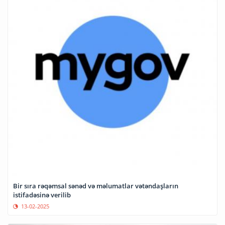
Bir sıra rəqəmsal sənəd və məlumatlar vətəndaşların
istifadəsinə verilib
13-02-2025