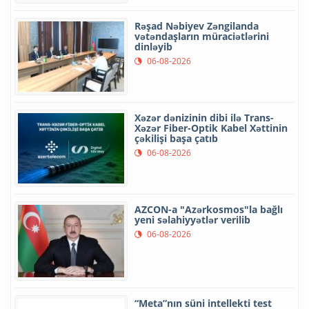
Rəşad Nəbiyev Zəngilanda
vətəndaşların müraciətlərini
dinləyib
06-08-2026
Xəzər dənizinin dibi ilə Trans-
Xəzər Fiber-Optik Kabel Xəttinin
çəkilişi başa çatıb
06-08-2026
AZCON-a "Azərkosmos"la bağlı
yeni səlahiyyətlər verilib
06-08-2026
“Meta”nın süni intellekti test