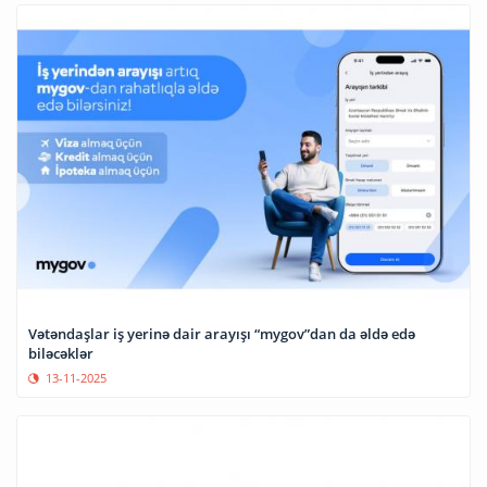
Vətəndaşlar iş yerinə dair arayışı “mygov”dan da əldə edə
biləcəklər
13-11-2025