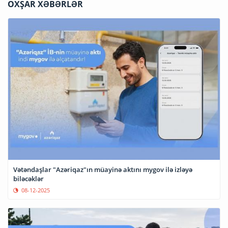
OXŞAR XƏBƏRLƏR
Vətəndaşlar "Azəriqaz"ın müayinə aktını mygov ilə izləyə
biləcəklər
08-12-2025