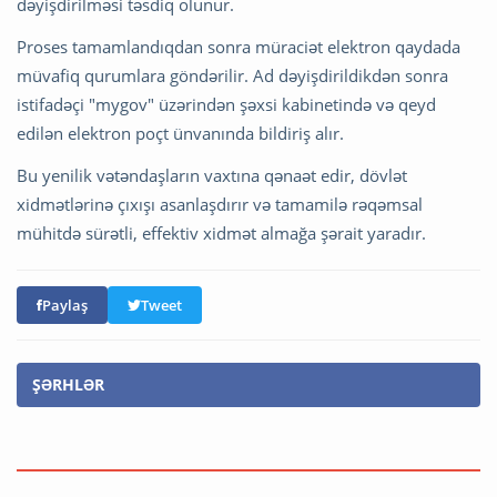
dəyişdirilməsi təsdiq olunur.
Proses tamamlandıqdan sonra müraciət elektron qaydada
müvafiq qurumlara göndərilir. Ad dəyişdirildikdən sonra
istifadəçi "mygov" üzərindən şəxsi kabinetində və qeyd
edilən elektron poçt ünvanında bildiriş alır.
Bu yenilik vətəndaşların vaxtına qənaət edir, dövlət
xidmətlərinə çıxışı asanlaşdırır və tamamilə rəqəmsal
mühitdə sürətli, effektiv xidmət almağa şərait yaradır.
Paylaş
Tweet
ŞƏRHLƏR