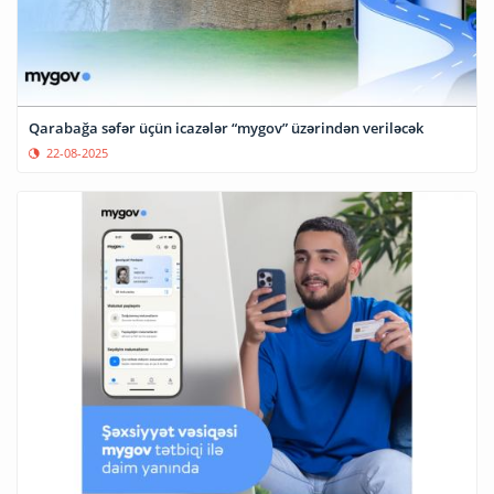
Qarabağa səfər üçün icazələr “mygov” üzərindən veriləcək
22-08-2025