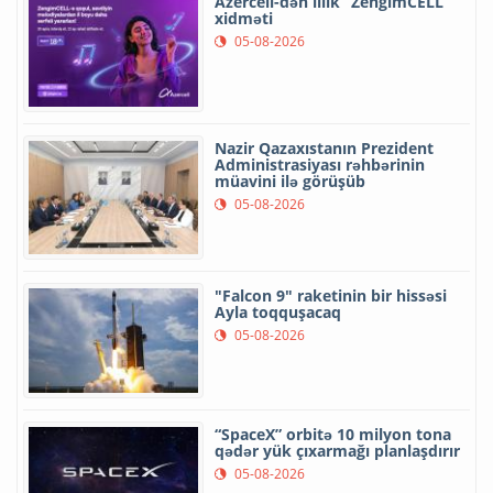
Azercell-dən illik “ZengimCELL”
xidməti
05-08-2026
Nazir Qazaxıstanın Prezident
Administrasiyası rəhbərinin
müavini ilə görüşüb
05-08-2026
"Falcon 9" raketinin bir hissəsi
Ayla toqquşacaq
05-08-2026
“SpaceX” orbitə 10 milyon tona
qədər yük çıxarmağı planlaşdırır
05-08-2026