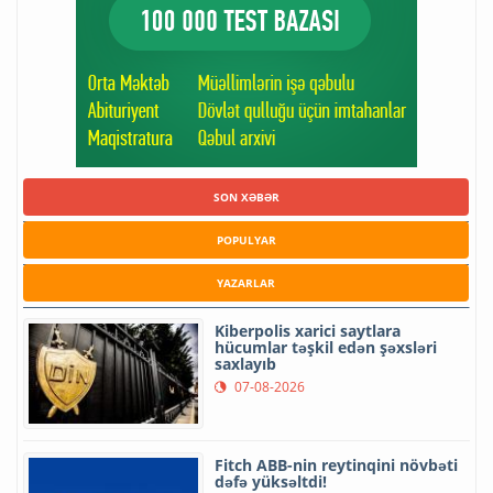
SON XƏBƏR
POPULYAR
YAZARLAR
Kiberpolis xarici saytlara
hücumlar təşkil edən şəxsləri
saxlayıb
07-08-2026
Fitch ABB-nin reytinqini növbəti
dəfə yüksəltdi!