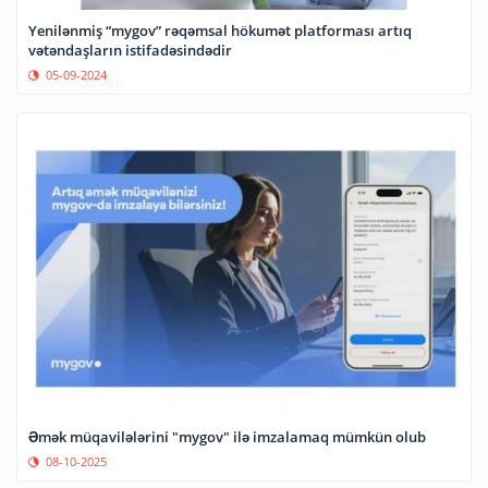
Yenilənmiş “mygov” rəqəmsal hökumət platforması artıq
vətəndaşların istifadəsindədir
05-09-2024
Əmək müqavilələrini "mygov" ilə imzalamaq mümkün olub
08-10-2025