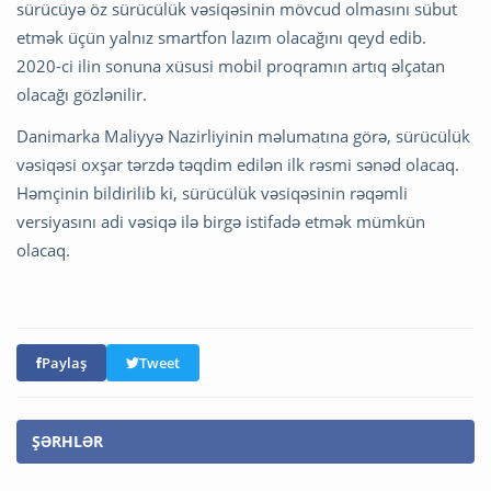
sürücüyə öz sürücülük vəsiqəsinin mövcud olmasını sübut
etmək üçün yalnız smartfon lazım olacağını qeyd edib.
2020-ci ilin sonuna xüsusi mobil proqramın artıq əlçatan
olacağı gözlənilir.
Danimarka Maliyyə Nazirliyinin məlumatına görə, sürücülük
vəsiqəsi oxşar tərzdə təqdim edilən ilk rəsmi sənəd olacaq.
Həmçinin bildirilib ki, sürücülük vəsiqəsinin rəqəmli
versiyasını adi vəsiqə ilə birgə istifadə etmək mümkün
olacaq.
Paylaş
Tweet
ŞƏRHLƏR