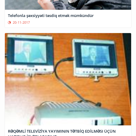
Telefonla şəxsiyyəti təsdiq etmək mümkündür
20-11-2017
RƏQƏMLİ TELEVİZİYA YAYIMININ TƏTBİQ EDİLMƏSI ÜÇÜN