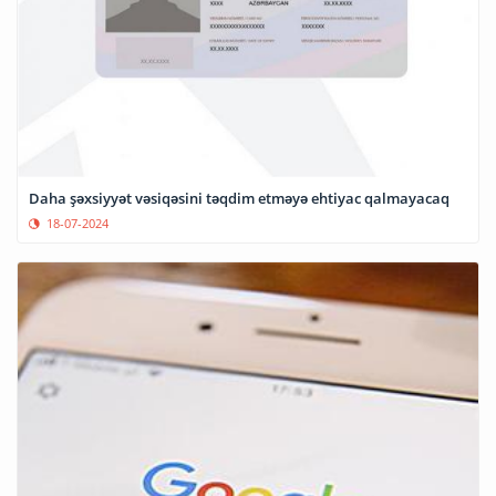
Daha şəxsiyyət vəsiqəsini təqdim etməyə ehtiyac qalmayacaq
18-07-2024