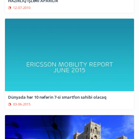
HAZIRLIQ İŞLƏRI APARILIR
12-07-2010
Dünyada hər 10 nəfərin 7-si smartfon sahibi olacaq
03-06-2015