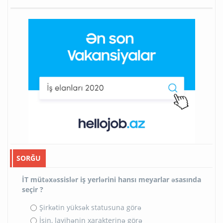
SORĞU
İT mütəxəssislər iş yerlərini hansı meyarlar əsasında
seçir ?
Şirkətin yüksək statusuna görə
İşin, layihənin xarakterinə görə