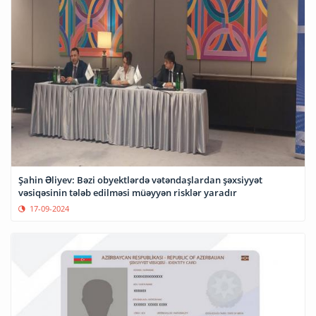
Şahin Əliyev: Bəzi obyektlərdə vətəndaşlardan şəxsiyyət
vəsiqəsinin tələb edilməsi müəyyən risklər yaradır
17-09-2024