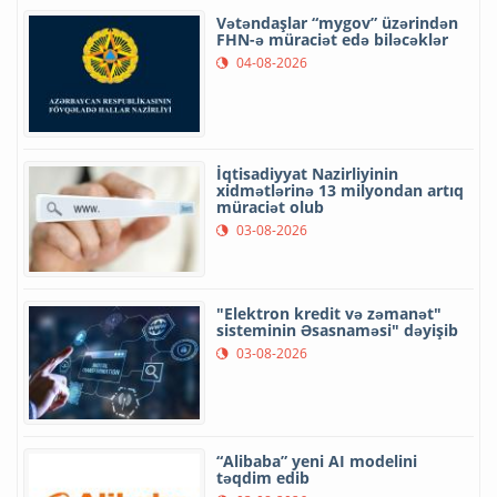
Vətəndaşlar “mygov” üzərindən
FHN-ə müraciət edə biləcəklər
04-08-2026
İqtisadiyyat Nazirliyinin
xidmətlərinə 13 milyondan artıq
müraciət olub
03-08-2026
"Elektron kredit və zəmanət"
sisteminin Əsasnaməsi" dəyişib
03-08-2026
“Alibaba” yeni AI modelini
təqdim edib