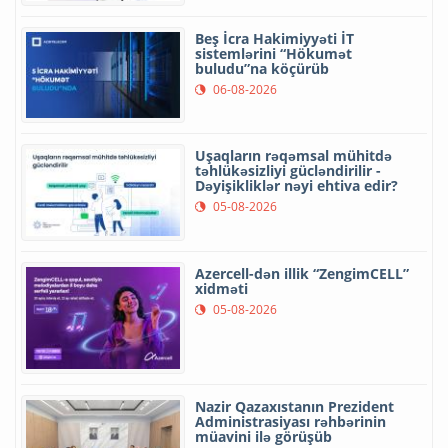
Beş İcra Hakimiyyəti İT
sistemlərini “Hökumət
buludu”na köçürüb
06-08-2026
Uşaqların rəqəmsal mühitdə
təhlükəsizliyi gücləndirilir -
Dəyişikliklər nəyi ehtiva edir?
05-08-2026
Azercell-dən illik “ZengimCELL”
xidməti
05-08-2026
Nazir Qazaxıstanın Prezident
Administrasiyası rəhbərinin
müavini ilə görüşüb