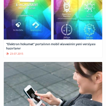
“Elektron hökumət” portalının mobil əlavəsinin yeni versiyası
hazırlanır
23-07-2015