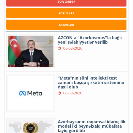
SON XƏBƏR
POPULYAR
YAZARLAR
AZCON-a "Azərkosmos"la bağlı
yeni səlahiyyətlər verilib
06-08-2026
“Meta”nın süni intellekti test
zamanı başqa şirkətin sisteminə
daxil olub
06-08-2026
Azərbaycanın rəqəmsal idarəçilik
model iki beynəlxalq mükafata
layiq görülüb