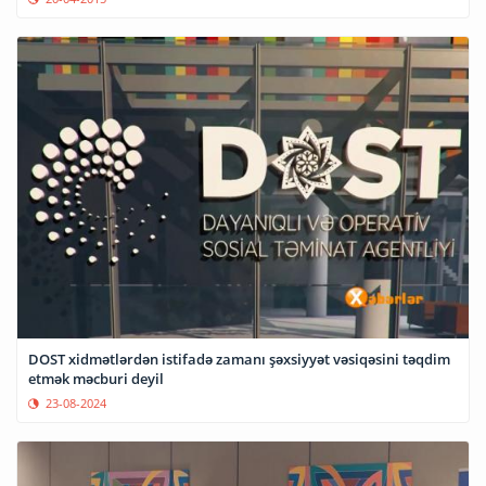
DOST xidmətlərdən istifadə zamanı şəxsiyyət vəsiqəsini təqdim
etmək məcburi deyil
23-08-2024