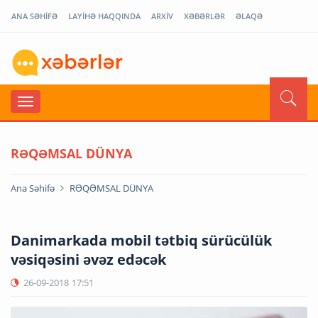
ANA SƏHİFƏ
LAYİHƏ HAQQINDA
ARXİV
XƏBƏRLƏR
ƏLAQƏ
RƏQƏMSAL DÜNYA
Ana Səhifə
RƏQƏMSAL DÜNYA
Danimarkada mobil tətbiq sürücülük
vəsiqəsini əvəz edəcək
26-09-2018
17:51