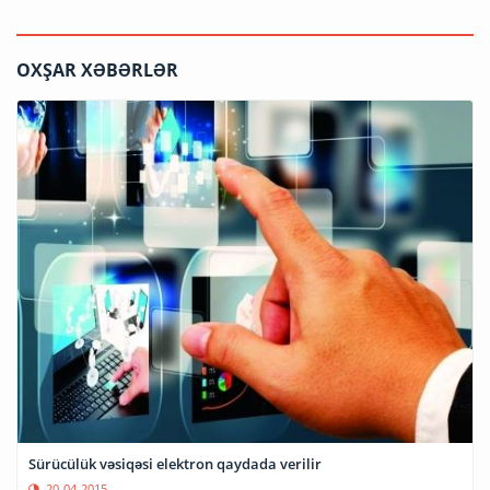
OXŞAR XƏBƏRLƏR
Sürücülük vəsiqəsi elektron qaydada verilir
20-04-2015