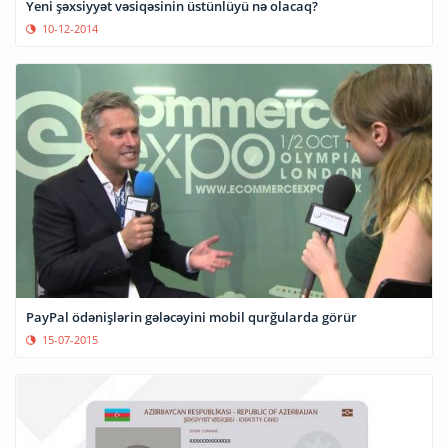
Yeni şəxsiyyət vəsiqəsinin üstünlüyü nə olacaq?
10-12-2014
PayPal ödənişlərin gələcəyini mobil qurğularda görür
15-07-2015