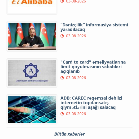
03-08-2026
“Dənizçilik” informasiya sistemi
yaradılacaq
03-08-2026
"Card to card" əməliyyatlarına
limit qoyulmasının səbəbləri
açıqlanıb
03-08-2026
ADB: CAREC rəqəmsal dəhlizi
internetin topdansatış
qiymətlərini aşağı salacaq
03-08-2026
Bütün xəbərlər