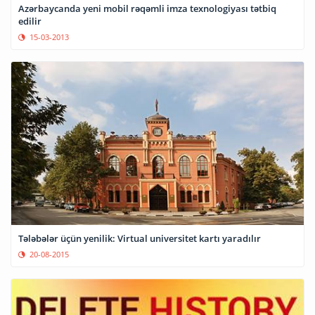
Azərbaycanda yeni mobil rəqəmli imza texnologiyası tətbiq
edilir
15-03-2013
Tələbələr üçün yenilik: Virtual universitet kartı yaradılır
20-08-2015