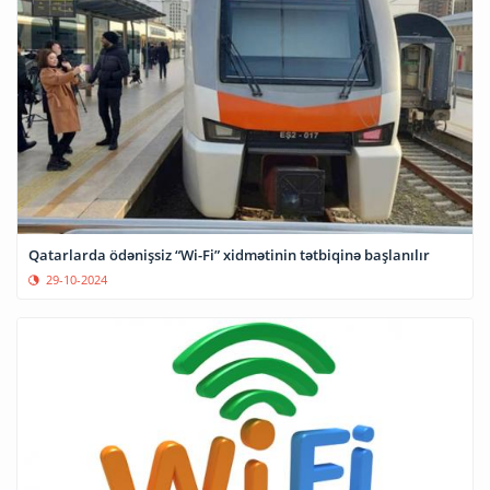
Qatarlarda ödənişsiz “Wi-Fi” xidmətinin tətbiqinə başlanılır
29-10-2024