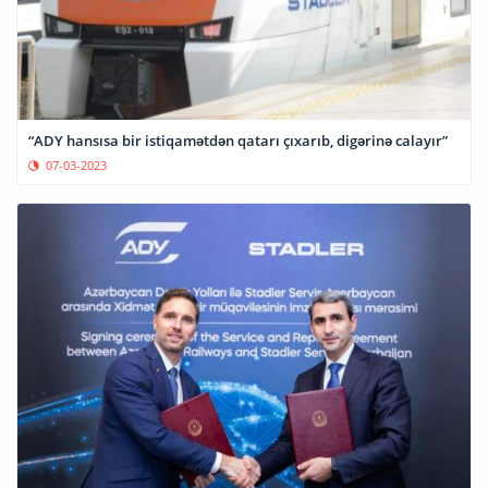
“ADY hansısa bir istiqamətdən qatarı çıxarıb, digərinə calayır”
07-03-2023