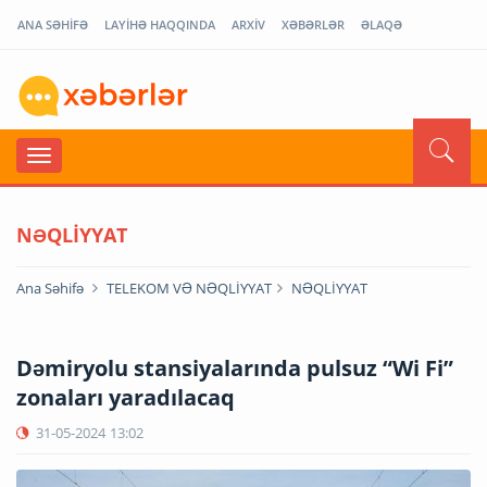
ANA SƏHİFƏ
LAYİHƏ HAQQINDA
ARXİV
XƏBƏRLƏR
ƏLAQƏ
NƏQLİYYAT
Ana Səhifə
TELEKOM VƏ NƏQLİYYAT
NƏQLİYYAT
Dəmiryolu stansiyalarında pulsuz “Wi Fi”
zonaları yaradılacaq
31-05-2024
13:02