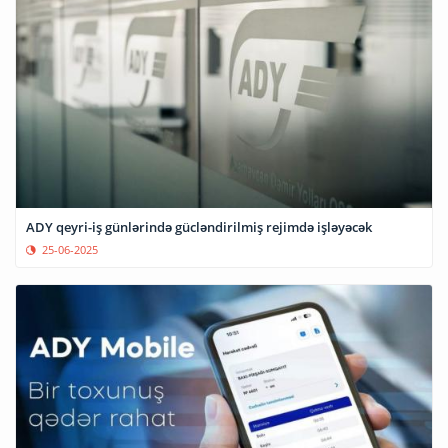
ADY qeyri-iş günlərində gücləndirilmiş rejimdə işləyəcək
25-06-2025