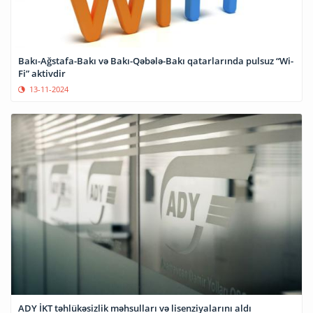
Bakı-Ağstafa-Bakı və Bakı-Qəbələ-Bakı qatarlarında pulsuz “Wi-
Fi” aktivdir
13-11-2024
ADY İKT təhlükəsizlik məhsulları və lisenziyalarını aldı