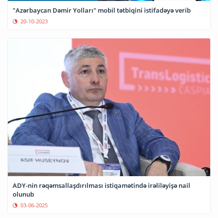
"Azərbaycan Dəmir Yolları" mobil tətbiqini istifadəyə verib
20-10-2023
ADY-nin rəqəmsallaşdırılması istiqamətində irəliləyişə nail
olunub
03-06-2025