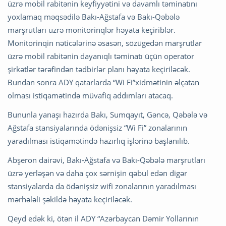
üzrə mobil rabitənin keyfiyyətini və davamlı təminatını
yoxlamaq məqsədilə Bakı-Ağstafa və Bakı-Qəbələ
marşrutları üzrə monitorinqlər həyata keçiriblər.
Monitorinqin nəticələrinə əsasən, sözügedən marşrutlar
üzrə mobil rabitənin dayanıqlı təminatı üçün operator
şirkətlər tərəfindən tədbirlər planı həyata keçiriləcək.
Bundan sonra ADY qatarlarda “Wi Fi”xidmətinin əlçatan
olması istiqamətində müvafiq addımları atacaq.
Bununla yanaşı hazırda Bakı, Sumqayıt, Gəncə, Qəbələ və
Ağstafa stansiyalarında ödənişsiz “Wi Fi” zonalarının
yaradılması istiqamətində hazırlıq işlərinə başlanılıb.
Abşeron dairəvi, Bakı-Ağstafa və Bakı-Qəbələ marşrutları
üzrə yerləşən və daha çox sərnişin qəbul edən digər
stansiyalarda da ödənişsiz wifi zonalarının yaradılması
mərhələli şəkildə həyata keçiriləcək.
Qeyd edək ki, ötən il ADY “Azərbaycan Dəmir Yollarının