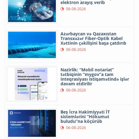
elektron arayış verib
06-08-2026
Azərbaycan və Qazaxıstan
Transxəzər Fiber-Optik Kabel
Xəttinin çəkilişini başa çatdırıb
06-08-2026
Nazirlik: “Mobil notariat”
tətbiqinin “mygov”a tam
inteqrasiyası istiqamətində işlər
davam etdirilir
06-08-2026
Beş İcra Hakimiyyəti İT
sistemlərini “Hökumət
buludu”na köçürüb
06-08-2026