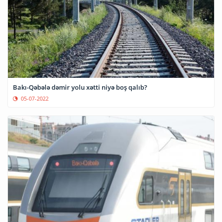
Bakı-Qəbələ dəmir yolu xətti niyə boş qalıb?
05-07-2022