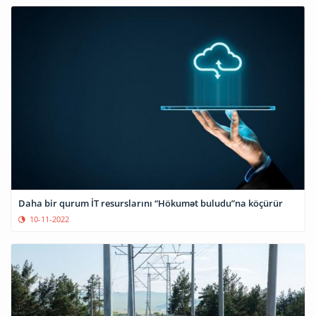
Daha bir qurum İT resurslarını “Hökumət buludu”na köçürür
10-11-2022