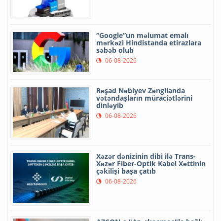
“Google”un məlumat emalı
mərkəzi Hindistanda etirazlara
səbəb olub
06-08-2026
Rəşad Nəbiyev Zəngilanda
vətəndaşların müraciətlərini
dinləyib
06-08-2026
Xəzər dənizinin dibi ilə Trans-
Xəzər Fiber-Optik Kabel Xəttinin
çəkilişi başa çatıb
06-08-2026