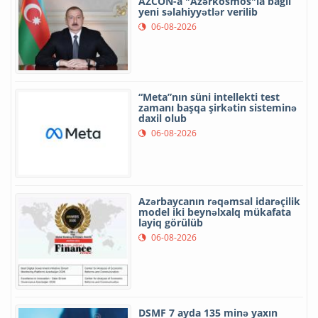
AZCON-a "Azərkosmos"la bağlı
yeni səlahiyyətlər verilib
06-08-2026
“Meta”nın süni intellekti test
zamanı başqa şirkətin sisteminə
daxil olub
06-08-2026
Azərbaycanın rəqəmsal idarəçilik
model iki beynəlxalq mükafata
layiq görülüb
06-08-2026
DSMF 7 ayda 135 minə yaxın