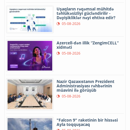
Uşaqların rəqəmsal mühitdə
təhlükəsizliyi gücləndirilir -
Dəyişikliklər nəyi ehtiva edir?
05-08-2026
Azercell-dən illik “ZengimCELL”
xidməti
05-08-2026
Nazir Qazaxıstanın Prezident
Administrasiyası rəhbərinin
müavini ilə görüşüb
05-08-2026
"Falcon 9" raketinin bir hissəsi
Ayla toqquşacaq