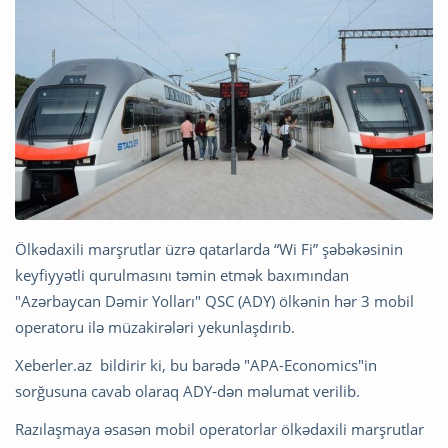
Ölkədaxili marşrutlar üzrə qatarlarda “Wi Fi” şəbəkəsinin
keyfiyyətli qurulmasını təmin etmək baxımından
"Azərbaycan Dəmir Yolları" QSC (ADY) ölkənin hər 3 mobil
operatoru ilə müzakirələri yekunlaşdırıb.
Xeberler.az bildirir ki, bu barədə "APA-Economics"in
sorğusuna cavab olaraq ADY-dən məlumat verilib.
Razılaşmaya əsasən mobil operatorlar ölkədaxili marşrutlar