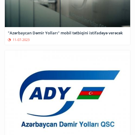
"Azərbaycan Dəmir Yolları" mobil tətbiqini istifadəyə verəcək
11-07-2023