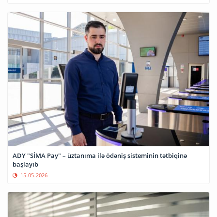
ADY "SİMA Pay" – üztanıma ilə ödəniş sisteminin tətbiqinə
başlayıb
15-05-2026