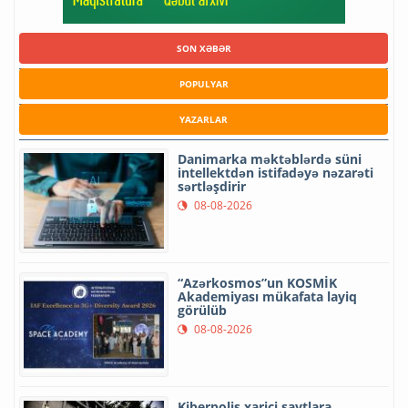
SON XƏBƏR
POPULYAR
YAZARLAR
Danimarka məktəblərdə süni
intellektdən istifadəyə nəzarəti
sərtləşdirir
08-08-2026
“Azərkosmos”un KOSMİK
Akademiyası mükafata layiq
görülüb
08-08-2026
Kiberpolis xarici saytlara