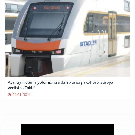
Ayrı-ayrı dəmir yolu marşrutları xarici şirkətlərə icarəyə
verilsin - Təklif
04-04-2024