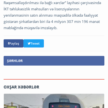
Rəqəmsallaşdırılması ilə bağlı xərclər” layihəsi çərçivəsində
İKT təhlükəsizlik məhsulları və lisenziyalarının
yenilənməsinin satın alınması məqsədilə ölkədə fəaliyyət
göstərən şirkətlərdən biri ilə 4 milyon 307 min 196 manat
məbləğində müqavilə imzalayıb.
Paylaş
Tweet
ŞƏRHLƏR
OXŞAR XƏBƏRLƏR