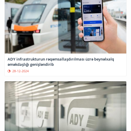
ADY infrastrukturun rəqəmsallaşdırılması üzrə beynəlxalq
əməkdaşlığı genişləndirib
28-12-2024