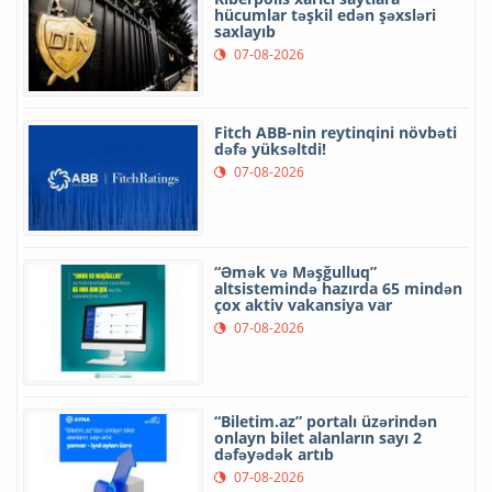
hücumlar təşkil edən şəxsləri
saxlayıb
07-08-2026
Fitch ABB-nin reytinqini növbəti
dəfə yüksəltdi!
07-08-2026
“Əmək və Məşğulluq”
altsistemində hazırda 65 mindən
çox aktiv vakansiya var
07-08-2026
“Biletim.az” portalı üzərindən
onlayn bilet alanların sayı 2
dəfəyədək artıb
07-08-2026