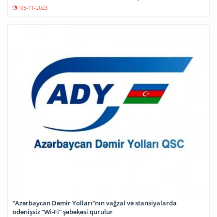
06-11-2023
“Azərbaycan Dəmir Yolları”nın vağzal və stansiyalarda
ödənişsiz “Wi-Fi” şəbəkəsi qurulur