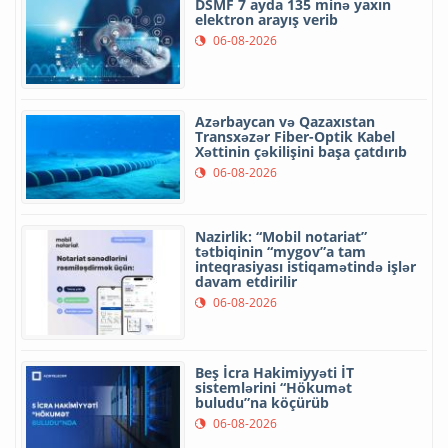
DSMF 7 ayda 135 minə yaxın
elektron arayış verib
06-08-2026
Azərbaycan və Qazaxıstan
Transxəzər Fiber-Optik Kabel
Xəttinin çəkilişini başa çatdırıb
06-08-2026
Nazirlik: “Mobil notariat”
tətbiqinin “mygov”a tam
inteqrasiyası istiqamətində işlər
davam etdirilir
06-08-2026
Beş İcra Hakimiyyəti İT
sistemlərini “Hökumət
buludu”na köçürüb
06-08-2026