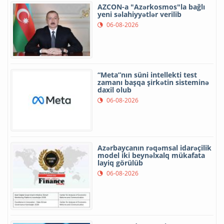
AZCON-a "Azərkosmos"la bağlı
yeni səlahiyyətlər verilib
06-08-2026
“Meta”nın süni intellekti test
zamanı başqa şirkətin sisteminə
daxil olub
06-08-2026
Azərbaycanın rəqəmsal idarəçilik
model iki beynəlxalq mükafata
layiq görülüb
06-08-2026