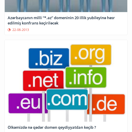
Azərbaycanın milli “*.az” domeninin 20 illik yubileyinə həsr
edilmiş konfrans keçiriləcək
22-08-2013
Ölkəmizdə nə qədər domen qeydiyyatdan keçib ?