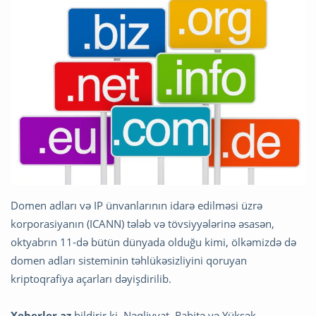
Domen adları və IP ünvanlarının idarə edilməsi üzrə
korporasiyanın (ICANN) tələb və tövsiyyələrinə əsasən,
oktyabrın 11-də bütün dünyada olduğu kimi, ölkəmizdə də
domen adları sisteminin təhlükəsizliyini qoruyan
kriptoqrafiya açarları dəyişdirilib.
Xeberler.az
bildirir ki, Nəqliyyat, Rabitə və Yüksək