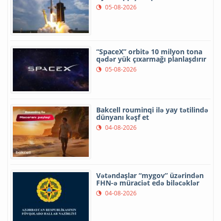
05-08-2026
“SpaceX” orbitə 10 milyon tona
qədər yük çıxarmağı planlaşdırır
05-08-2026
Bakcell rouminqi ilə yay tətilində
dünyanı kəşf et
04-08-2026
Vətəndaşlar “mygov” üzərindən
FHN-ə müraciət edə biləcəklər
04-08-2026