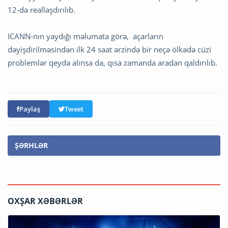
12-də reallaşdırılıb.
ICANN-nın yaydığı məlumata görə, açarların
dəyişdirilməsindən ilk 24 saat ərzində bir neçə ölkədə cüzi
problemlər qeydə alınsa da, qısa zamanda aradan qaldırılıb.
Paylaş
Tweet
ŞƏRHLƏR
OXŞAR XƏBƏRLƏR