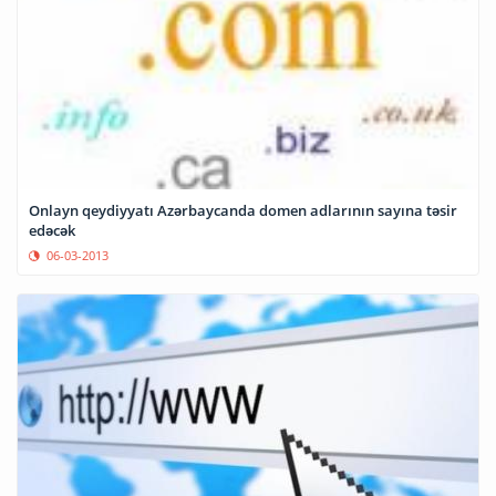
Onlayn qeydiyyatı Azərbaycanda domen adlarının sayına təsir
edəcək
06-03-2013