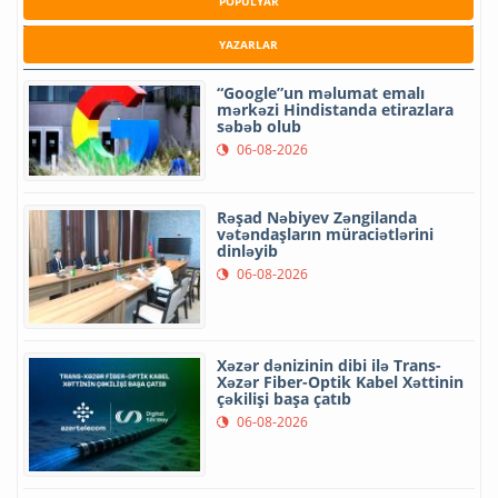
POPULYAR
YAZARLAR
“Google”un məlumat emalı
mərkəzi Hindistanda etirazlara
səbəb olub
06-08-2026
Rəşad Nəbiyev Zəngilanda
vətəndaşların müraciətlərini
dinləyib
06-08-2026
Xəzər dənizinin dibi ilə Trans-
Xəzər Fiber-Optik Kabel Xəttinin
çəkilişi başa çatıb
06-08-2026