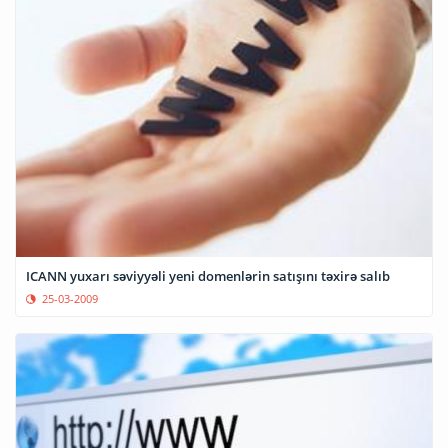
ICANN yuxarı səviyyəli yeni domenlərin satışını təxirə salıb
25-03-2009