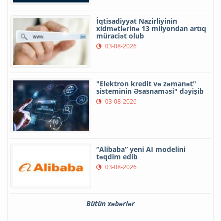
İqtisadiyyat Nazirliyinin
xidmətlərinə 13 milyondan artıq
müraciət olub
03-08-2026
"Elektron kredit və zəmanət"
sisteminin Əsasnaməsi" dəyişib
03-08-2026
“Alibaba” yeni AI modelini
təqdim edib
03-08-2026
Bütün xəbərlər