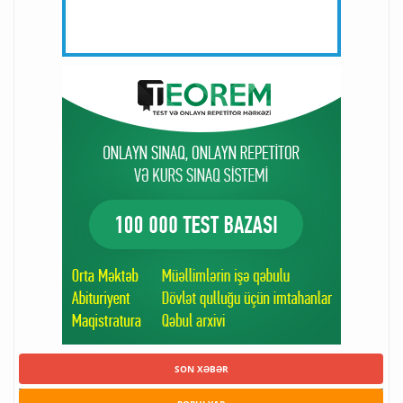
SON XƏBƏR