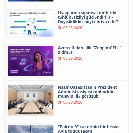
Uşaqların rəqəmsal mühitdə
təhlükəsizliyi gücləndirilir -
Dəyişikliklər nəyi ehtiva edir?
05-08-2026
Azercell-dən illik “ZengimCELL”
xidməti
05-08-2026
Nazir Qazaxıstanın Prezident
Administrasiyası rəhbərinin
müavini ilə görüşüb
05-08-2026
"Falcon 9" raketinin bir hissəsi
Ayla toqquşacaq