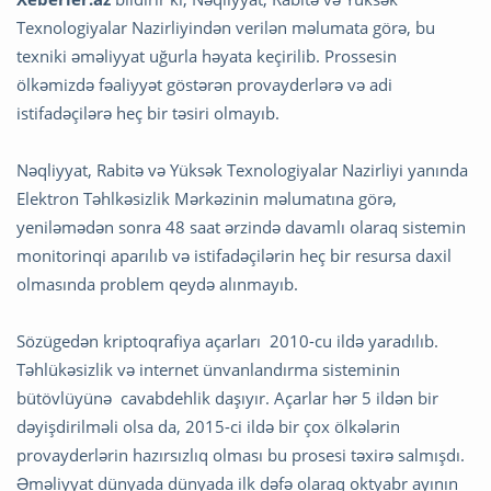
Texnologiyalar Nazirliyindən verilən məlumata görə, bu
texniki əməliyyat uğurla həyata keçirilib. Prossesin
ölkəmizdə fəaliyyət göstərən provayderlərə və adi
istifadəçilərə heç bir təsiri olmayıb.
Nəqliyyat, Rabitə və Yüksək Texnologiyalar Nazirliyi yanında
Elektron Təhlkəsizlik Mərkəzinin məlumatına görə,
yeniləmədən sonra 48 saat ərzində davamlı olaraq sistemin
monitorinqi aparılıb və istifadəçilərin heç bir resursa daxil
olmasında problem qeydə alınmayıb.
Sözügedən kriptoqrafiya açarları 2010-cu ildə yaradılıb.
Təhlükəsizlik və internet ünvanlandırma sisteminin
bütövlüyünə cavabdehlik daşıyır. Açarlar hər 5 ildən bir
dəyişdirilməli olsa da, 2015-ci ildə bir çox ölkələrin
provayderlərin hazırsızlıq olması bu prosesi təxirə salmışdı.
Əməliyyat dünyada dünyada ilk dəfə olaraq oktyabr ayının