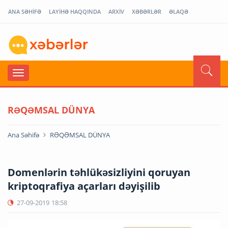
ANA SƏHİFƏ
LAYİHƏ HAQQINDA
ARXİV
XƏBƏRLƏR
ƏLAQƏ
RƏQƏMSAL DÜNYA
Ana Səhifə
RƏQƏMSAL DÜNYA
Domenlərin təhlükəsizliyini qoruyan
kriptoqrafiya açarları dəyişilib
27-09-2019
18:58