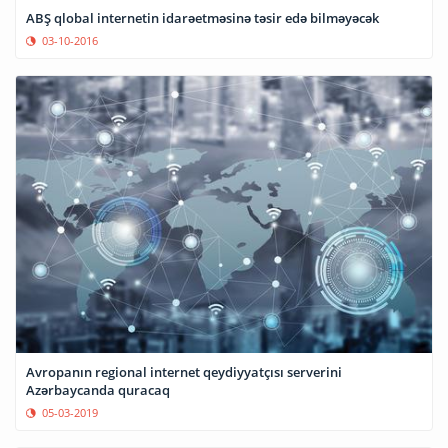
ABŞ qlobal internetin idarəetməsinə təsir edə bilməyəcək
03-10-2016
Avropanın regional internet qeydiyyatçısı serverini
Azərbaycanda quracaq
05-03-2019