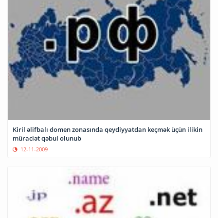
Kiril əlifbalı domen zonasında qeydiyyatdan keçmək üçün ilikin
müraciət qəbul olunub
12-11-2009