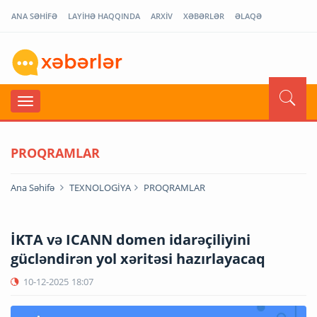
ANA SƏHİFƏ
LAYİHƏ HAQQINDA
ARXİV
XƏBƏRLƏR
ƏLAQƏ
PROQRAMLAR
Ana Səhifə
TEXNOLOGİYA
PROQRAMLAR
İKTA və ICANN domen idarəçiliyini
gücləndirən yol xəritəsi hazırlayacaq
10-12-2025
18:07