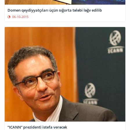
Domen qeydiyyatçıları üçün sığorta tələbi ləğv edilib
06-10-2015
“ICANN” prezidenti istefa verəcək