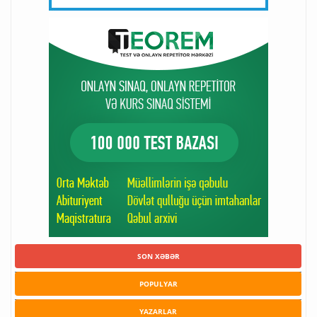
SON XƏBƏR
POPULYAR
YAZARLAR