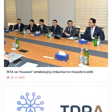
İKTA və “Huawei” əməkdaşlıq imkanlarını müzakirə edib
25-11-2025