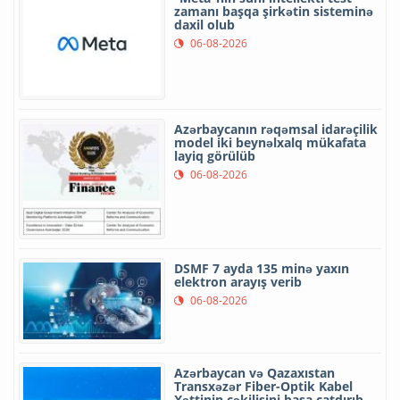
zamanı başqa şirkətin sisteminə
daxil olub
06-08-2026
Azərbaycanın rəqəmsal idarəçilik
model iki beynəlxalq mükafata
layiq görülüb
06-08-2026
DSMF 7 ayda 135 minə yaxın
elektron arayış verib
06-08-2026
Azərbaycan və Qazaxıstan
Transxəzər Fiber-Optik Kabel
Xəttinin çəkilişini başa çatdırıb