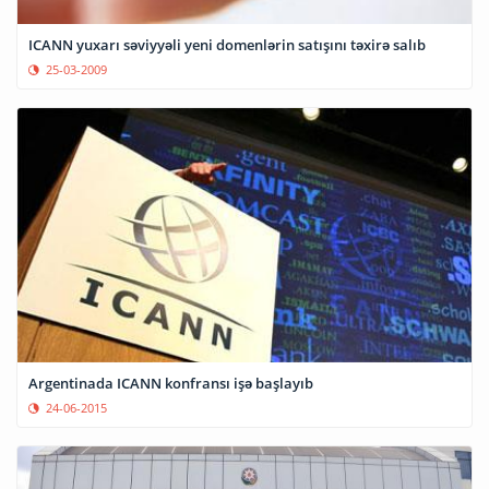
ICANN yuxarı səviyyəli yeni domenlərin satışını təxirə salıb
25-03-2009
Argentinada ICANN konfransı işə başlayıb
24-06-2015