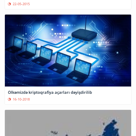
22-05-2015
Ölkəmizdə kriptoqrafiya açarları dəyişdirilib
16-10-2018