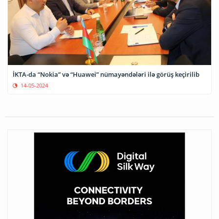
İKTA-da “Nokia” və “Huawei” nümayəndələri ilə görüş keçirilib
14-05-2024