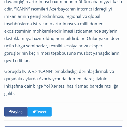
dayanıqlığın artırılması baxımından mühüm əhəmiyyət kəsb
edir. “ICANN” rəsmiləri Azərbaycanın internet idarəçiliyi
imkanlarının genişləndirilməsi, regional və qlobal
təşəbbüslərdə iştirakının artırılması və milli domen
ekosisteminin möhkəmləndirilməsi istiqamətində səylərini
dəstəkləməyə hazır olduqlarını bildiriblər. Onlar yaxın dövr
üçün birgə seminarlar, texniki sessiyalar və ekspert
görüşlərinin keçirilməsi təşəbbüsünə müsbət yanaşdıqlarını
qeyd ediblər.
Görüşdə İKTA və “ICANN” əməkdaşlığı dərinləşdirmək və
qarşıdakı aylarda Azərbaycanda domen idarəçiliyinin
inkişafına dair birgə Yol Xəritəsi hazırlamaq barədə razılığa
gəlib.
Paylaş
Tweet