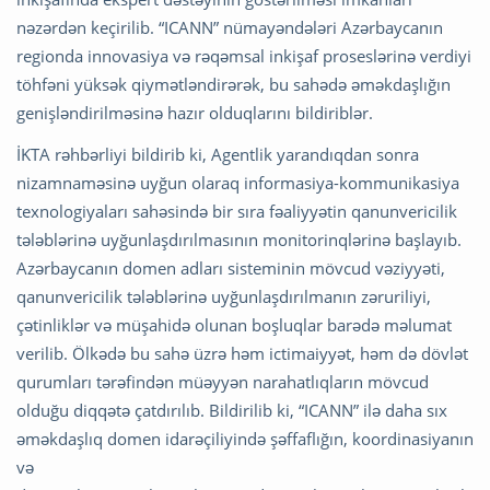
nəzərdən keçirilib. “ICANN” nümayəndələri Azərbaycanın
regionda innovasiya və rəqəmsal inkişaf proseslərinə verdiyi
töhfəni yüksək qiymətləndirərək, bu sahədə əməkdaşlığın
genişləndirilməsinə hazır olduqlarını bildiriblər.
İKTA rəhbərliyi bildirib ki, Agentlik yarandıqdan sonra
nizamnaməsinə uyğun olaraq informasiya-kommunikasiya
texnologiyaları sahəsində bir sıra fəaliyyətin qanunvericilik
tələblərinə uyğunlaşdırılmasının monitorinqlərinə başlayıb.
Azərbaycanın domen adları sisteminin mövcud vəziyyəti,
qanunvericilik tələblərinə uyğunlaşdırılmanın zəruriliyi,
çətinliklər və müşahidə olunan boşluqlar barədə məlumat
verilib. Ölkədə bu sahə üzrə həm ictimaiyyət, həm də dövlət
qurumları tərəfindən müəyyən narahatlıqların mövcud
olduğu diqqətə çatdırılıb. Bildirilib ki, “ICANN” ilə daha sıx
əməkdaşlıq domen idarəçiliyində şəffaflığın, koordinasiyanın
və