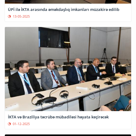
ÜPİ ilə İKTA arasında əməkdaşlıq imkanları müzakirə edilib
13-05-2025
İKTA və Braziliya təcrübə mübadiləsi həyata keçirəcək
01-12-2025