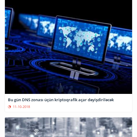
Bu gün DNS zonası üçün kriptoqrafik açar dəyişdiriləcək
11-10-2018