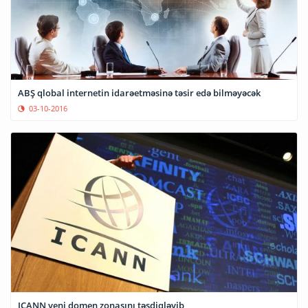
ABŞ qlobal internetin idarəetməsinə təsir edə bilməyəcək
03-10-2016
ICANN yeni domen zonasını təsdiqləyib