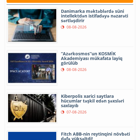
Danimarka məktəblərdə süni
intellektdən istifadəyə nəzarəti
sərtləşdirir
08-08-2026
“Azərkosmos”un KOSMİK
Akademiyası mükafata layiq
görülüb
08-08-2026
Kiberpolis xarici saytlara
hücumlar təşkil edən şəxsləri
saxlayıb
07-08-2026
Fitch ABB-nin reytinqini növbəti
dəfə yüksəltdi!