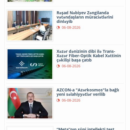
Rəşad Nəbiyev Zəngilanda
vətəndaşların müraciətlərini
dinləyib
06-08-2026
Xəzər dənizinin dibi ilə Trans-
Xəzər Fiber-Optik Kabel Xəttinin
çəkilişi başa çatıb
06-08-2026
AZCON-a "Azərkosmos"la bağlı
yeni səlahiyyətlər verilib
06-08-2026
“Meta”nın süni intellekti test