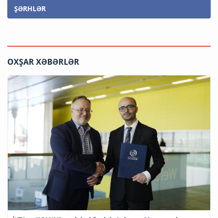
ŞƏRHLƏR
OXŞAR XƏBƏRLƏR