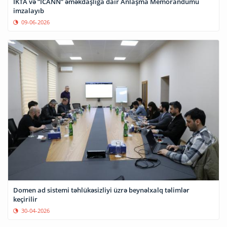
İKTA və “ICANN” əməkdaşlığa dair Anlaşma Memorandumu
imzalayıb
09-06-2026
Domen ad sistemi təhlükəsizliyi üzrə beynəlxalq təlimlər
keçirilir
30-04-2026