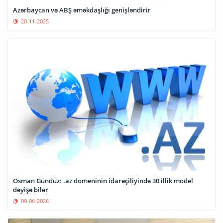
Azərbaycan və ABŞ əməkdaşlığı genişləndirir
20-11-2025
Osman Gündüz: .az domeninin idarəçiliyində 30 illik model
dəyişə bilər
09-06-2026