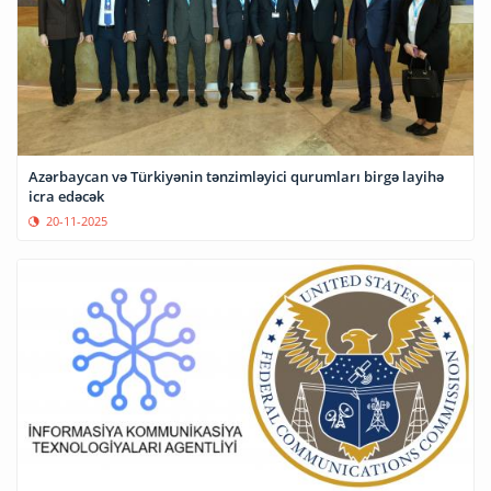
Azərbaycan və Türkiyənin tənzimləyici qurumları birgə layihə
icra edəcək
20-11-2025