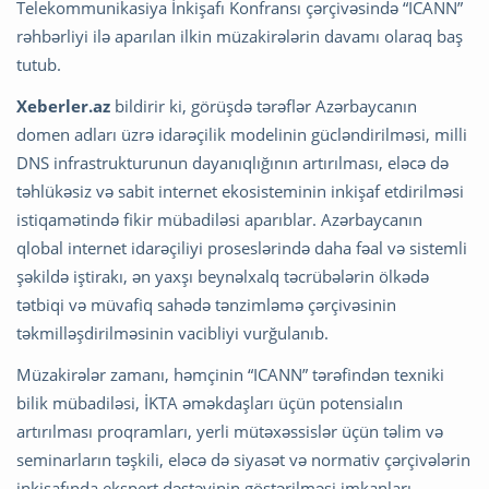
Telekommunikasiya İnkişafı Konfransı çərçivəsində “ICANN”
rəhbərliyi ilə aparılan ilkin müzakirələrin davamı olaraq baş
tutub.
Xeberler.az
bildirir ki, görüşdə tərəflər Azərbaycanın
domen adları üzrə idarəçilik modelinin gücləndirilməsi, milli
DNS infrastrukturunun dayanıqlığının artırılması, eləcə də
təhlükəsiz və sabit internet ekosisteminin inkişaf etdirilməsi
istiqamətində fikir mübadiləsi aparıblar. Azərbaycanın
qlobal internet idarəçiliyi proseslərində daha fəal və sistemli
şəkildə iştirakı, ən yaxşı beynəlxalq təcrübələrin ölkədə
tətbiqi və müvafiq sahədə tənzimləmə çərçivəsinin
təkmilləşdirilməsinin vacibliyi vurğulanıb.
Müzakirələr zamanı, həmçinin “ICANN” tərəfindən texniki
bilik mübadiləsi, İKTA əməkdaşları üçün potensialın
artırılması proqramları, yerli mütəxəssislər üçün təlim və
seminarların təşkili, eləcə də siyasət və normativ çərçivələrin
inkişafında ekspert dəstəyinin göstərilməsi imkanları