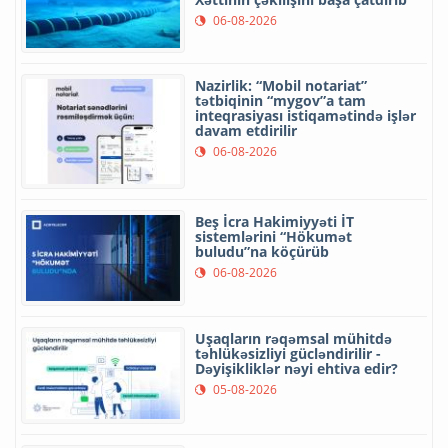
06-08-2026
Nazirlik: “Mobil notariat”
tətbiqinin “mygov”a tam
inteqrasiyası istiqamətində işlər
davam etdirilir
06-08-2026
Beş İcra Hakimiyyəti İT
sistemlərini “Hökumət
buludu”na köçürüb
06-08-2026
Uşaqların rəqəmsal mühitdə
təhlükəsizliyi gücləndirilir -
Dəyişikliklər nəyi ehtiva edir?
05-08-2026