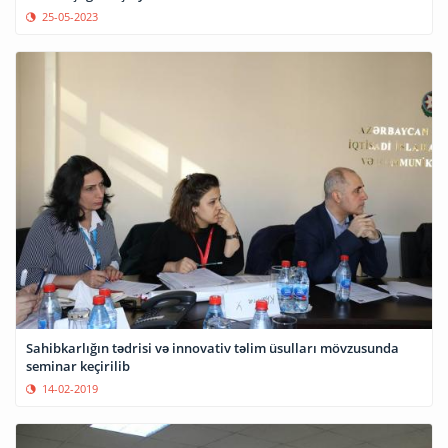
25-05-2023
Sahibkarlığın tədrisi və innovativ təlim üsulları mövzusunda
seminar keçirilib
14-02-2019