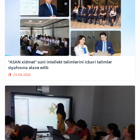
“ASAN xidmət” süni intellekt təlimlərini icbari təlimlər
siyahısına əlavə edib
23-04-2026