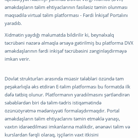
əməkdaşların təlim ehtiyaclarının fasiləsiz təmin olunması
məqsədilə virtual təlim platforması - Fərdi İnkişaf Portalını
yaradıb.
Xidmətin yaydığı məlumatda bildirilir ki, beynəlxalq
təcrübəni nəzərə almaqla ərsəyə gətirilmiş bu platforma DVX
əməkdaşlarının fərdi inkişaf təcrübəsini zənginləşdirməyə
imkan verir.
Dövlət strukturları arasında müasir tələbləri özündə tam
peşəkarlıqla əks etdirən E-təlim platforması bu formatda ilk
dəfə tətbiq olunur. Platformanın yaradılmasını şərtləndirən
səbəblərdən biri də təlim-tədris istiqamətində
özünüöyrətmə mədəniyyəti formalaşdırmaqdır. Portal
əməkdaşların təlim ehtiyaclarını təmin etməklə yanaşı,
vaxtın idarəedilməsi imkanlarına malikdir, ənənəvi təlim və
kurslardan fərqli olaraq, işçilərin vaxt itkisini