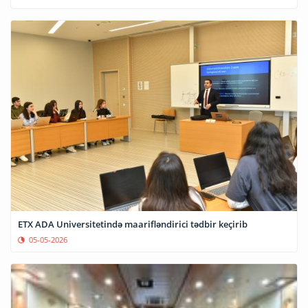
ETX ADA Universitetində maarifləndirici tədbir keçirib
05-05-2026