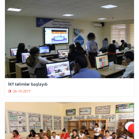
İKT təlimlər başlayıb
26-10-2017