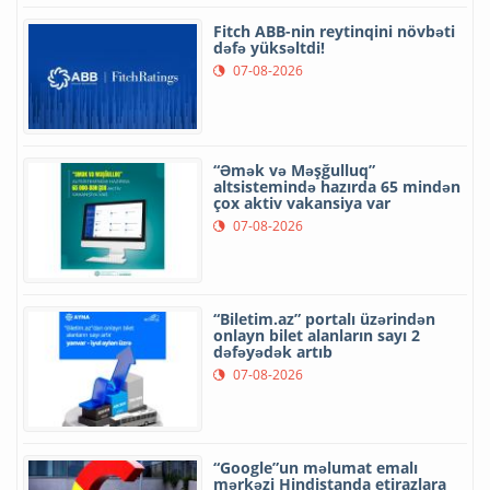
Fitch ABB-nin reytinqini növbəti
dəfə yüksəltdi!
07-08-2026
“Əmək və Məşğulluq”
altsistemində hazırda 65 mindən
çox aktiv vakansiya var
07-08-2026
“Biletim.az” portalı üzərindən
onlayn bilet alanların sayı 2
dəfəyədək artıb
07-08-2026
“Google”un məlumat emalı
mərkəzi Hindistanda etirazlara