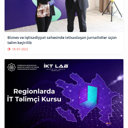
Biznes və iqtisadiyyat sahəsində ixtisaslaşan jurnalistlər üçün
təlim keçirilib
18-07-2022