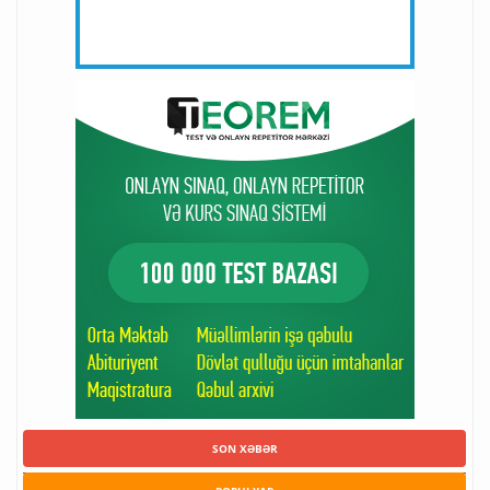
SON XƏBƏR