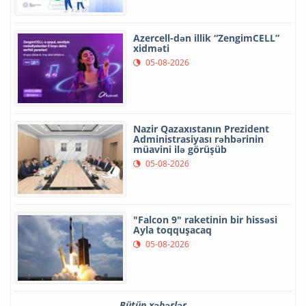
Azercell-dən illik “ZengimCELL”
xidməti
05-08-2026
Nazir Qazaxıstanın Prezident
Administrasiyası rəhbərinin
müavini ilə görüşüb
05-08-2026
"Falcon 9" raketinin bir hissəsi
Ayla toqquşacaq
05-08-2026
Bütün xəbərlər