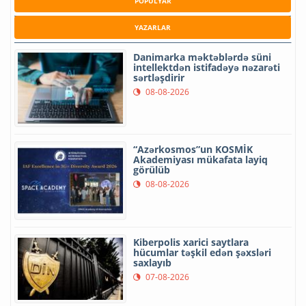
POPULYAR
YAZARLAR
Danimarka məktəblərdə süni
intellektdən istifadəyə nəzarəti
sərtləşdirir
08-08-2026
“Azərkosmos”un KOSMİK
Akademiyası mükafata layiq
görülüb
08-08-2026
Kiberpolis xarici saytlara
hücumlar təşkil edən şəxsləri
saxlayıb
07-08-2026