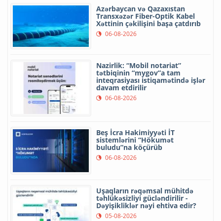
Azərbaycan və Qazaxıstan
Transxəzər Fiber-Optik Kabel
Xəttinin çəkilişini başa çatdırıb
06-08-2026
Nazirlik: “Mobil notariat”
tətbiqinin “mygov”a tam
inteqrasiyası istiqamətində işlər
davam etdirilir
06-08-2026
Beş İcra Hakimiyyəti İT
sistemlərini “Hökumət
buludu”na köçürüb
06-08-2026
Uşaqların rəqəmsal mühitdə
təhlükəsizliyi gücləndirilir -
Dəyişikliklər nəyi ehtiva edir?
05-08-2026