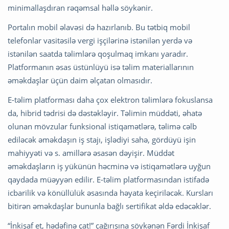
minimallaşdıran rəqəmsal həllə söykənir.
Portalın mobil əlavəsi də hazırlanıb. Bu tətbiq mobil
telefonlar vasitəsilə vergi işçilərinə istənilən yerdə və
istənilən saatda təlimlərə qoşulmaq imkanı yaradır.
Platformanın əsas üstünlüyü isə təlim materiallarının
əməkdaşlar üçün daim əlçatan olmasıdır.
E-təlim platforması daha çox elektron təlimlərə fokuslansa
da, hibrid tədrisi də dəstəkləyir. Təlimin müddəti, əhatə
olunan mövzular funksional istiqamətlərə, təlimə cəlb
ediləcək əməkdaşın iş stajı, işlədiyi sahə, gördüyü işin
mahiyyəti və s. amillərə əsasən dəyişir. Müddət
əməkdaşların iş yükünün həcminə və istiqamətlərə uyğun
qaydada müəyyən edilir. E-təlim platformasından istifadə
icbarilik və könüllülük əsasında həyata keçiriləcək. Kursları
bitirən əməkdaşlar bununla bağlı sertifikat əldə edəcəklər.
“İnkişaf et, hədəfinə çat!” çağırışına söykənən Fərdi İnkişaf