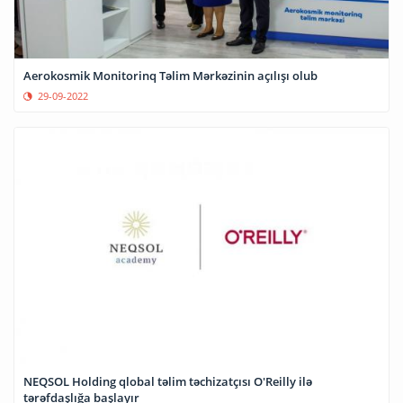
Aerokosmik Monitorinq Təlim Mərkəzinin açılışı olub
29-09-2022
NEQSOL Holding qlobal təlim təchizatçısı O'Reilly ilə
tərəfdaşlığa başlayır