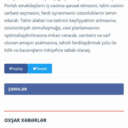
Portalı əməkdaşların iş vaxtına qənaət etməsini, təlim vaxtını
sərbəst seçməsini, fərdi öyrənmənin üstünlüklərini təmin
edəcək. Təlim alətləri isə tədrisin keyfiyyətinin artmasına,
özünüinkişafı stimullaşmağa, vaxt planlamasının
optimallaşdırılmasına imkan verəcək, xərclərin və sərf
olunan əməyin azalmasına, təhsili fərdiləşdirmək yolu ilə
bilik və bacarıqların inkişafına səbəb olacaq.
Paylaş
Tweet
ŞƏRHLƏR
OXŞAR XƏBƏRLƏR