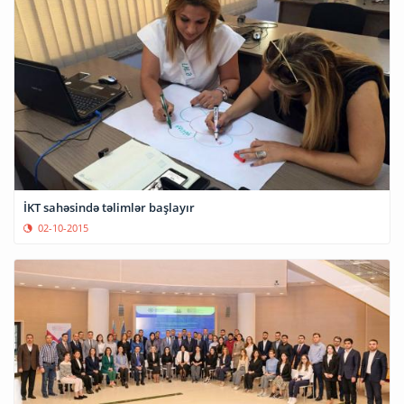
İKT sahəsində təlimlər başlayır
02-10-2015