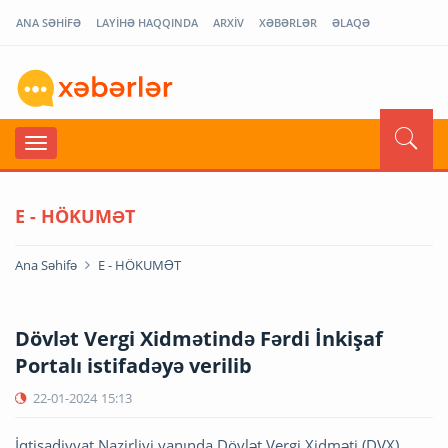
ANA SƏHİFƏ
LAYİHƏ HAQQINDA
ARXİV
XƏBƏRLƏR
ƏLAQƏ
E - HÖKUMƏT
Ana Səhifə
E - HÖKUMƏT
Dövlət Vergi Xidmətində Fərdi İnkişaf
Portalı istifadəyə verilib
22-01-2024
15:13
İqtisadiyyat Nazirliyi yanında Dövlət Vergi Xidməti (DVX)