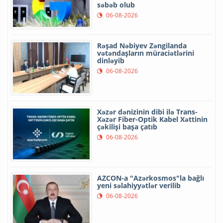
səbəb olub
06-08-2026
Rəşad Nəbiyev Zəngilanda
vətəndaşların müraciətlərini
dinləyib
06-08-2026
Xəzər dənizinin dibi ilə Trans-
Xəzər Fiber-Optik Kabel Xəttinin
çəkilişi başa çatıb
06-08-2026
AZCON-a "Azərkosmos"la bağlı
yeni səlahiyyətlər verilib
06-08-2026