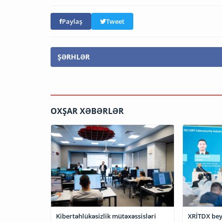
Paylaş
Tweet
ŞƏRHLƏR
OXŞAR XƏBƏRLƏR
XRİTDX bey
Kibertəhlükəsizlik mütəxəssisləri