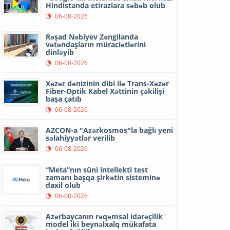
Hindistanda etirazlara səbəb olub
06-08-2026
Rəşad Nəbiyev Zəngilanda
vətəndaşların müraciətlərini
dinləyib
06-08-2026
Xəzər dənizinin dibi ilə Trans-Xəzər
Fiber-Optik Kabel Xəttinin çəkilişi
başa çatıb
06-08-2026
AZCON-a "Azərkosmos"la bağlı yeni
səlahiyyətlər verilib
06-08-2026
“Meta”nın süni intellekti test
zamanı başqa şirkətin sisteminə
daxil olub
06-08-2026
Azərbaycanın rəqəmsal idarəçilik
model iki beynəlxalq mükafata