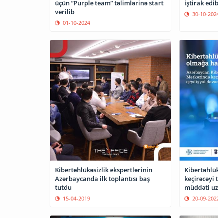
iştirak edi
üçün “Purple team” təlimlərinə start
verilib
30-10-202
01-10-2024
Kibertəhlükəsizlik ekspertlərinin
Kibertəhlük
Azərbaycanda ilk toplantısı baş
keçirəcəyi 
tutdu
müddəti uz
15-04-2019
20-09-202