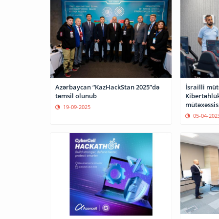
Azərbaycan “KazHackStan 2025”də
İsrailli mü
təmsil olunub
Kibertəhlük
mütəxəssis
19-09-2025
05-04-202