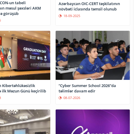
CON-un tabeli
Azərbaycan OIC-CERT təşkilatının
ın məsul şəxsləri AKM
növbəti iclasında təmsil olunub
ilə görüşüb
18-09-2025
5
 Kibertəhlükəsizlik
“Cyber Summer School 2026”da
 ilk Məzun Günü keçirilib
təlimlər davam edir
3
08-07-2026