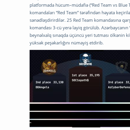
platformada hücum–müdafiə (“Red Team vs Blue Te
komandaları “Red Team” tərəfindən həyata keçirilən 
sənədləşdirirdilər. 25 Red Team komandasına qarş
komandası 3-cü yerə layiq görülüb. Azərbaycanın 
beynəlxalq sınaqda üçüncü yeri tutması ölkənin kib
yüksək peşəkarlığını nümayiş etdirib.