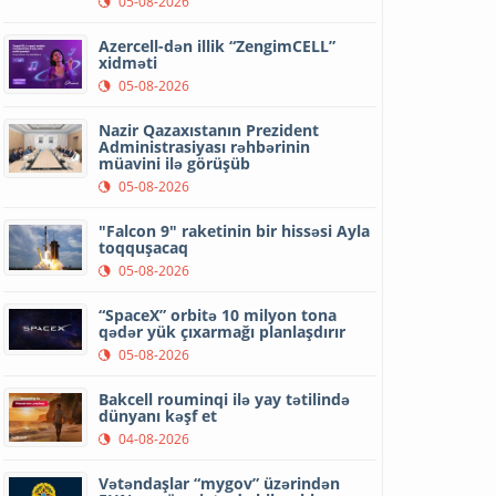
05-08-2026
Azercell-dən illik “ZengimCELL”
xidməti
05-08-2026
Nazir Qazaxıstanın Prezident
Administrasiyası rəhbərinin
müavini ilə görüşüb
05-08-2026
"Falcon 9" raketinin bir hissəsi Ayla
toqquşacaq
05-08-2026
“SpaceX” orbitə 10 milyon tona
qədər yük çıxarmağı planlaşdırır
05-08-2026
Bakcell rouminqi ilə yay tətilində
dünyanı kəşf et
04-08-2026
Vətəndaşlar “mygov” üzərindən