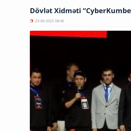
Dövlət Xidməti “CyberKumbez
23-09-2025
08:46