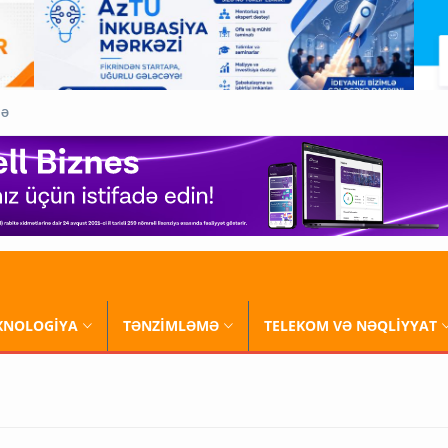
QƏ
XNOLOGİYA
TƏNZİMLƏMƏ
TELEKOM VƏ NƏQLİYYAT