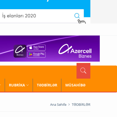
RUBRİKA
TƏDBİRLƏR
MÜSAHİBƏ
Ana Səhifə
TƏDBİRLƏR