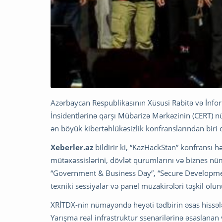
Azərbaycan Respublikasının Xüsusi Rabitə və İnfo
İnsidentlərinə qarşı Mübarizə Mərkəzinin (CERT) 
ən böyük kibertəhlükəsizlik konfranslarından biri 
Xeberler.az
bildirir ki, “KazHackStan” konfransı h
mütəxəssislərini, dövlət qurumlarını və biznes nü
“Government & Business Day”, “Secure Developmen
texniki sessiyalar və panel müzakirələri təşkil olu
XRİTDX-nin nümayəndə heyəti tədbirin əsas hissələ
Yarışma real infrastruktur ssenarilərinə əsaslanan 