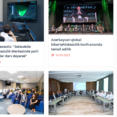
Azərbaycan qlobal
kibertəhlükəsizlik konfransında
təxəssis: "Gələcəkdə
təmsil edilib
əsizlik Mərkəzində yerli
16-03-2023
lər dərs deyəcək”
3