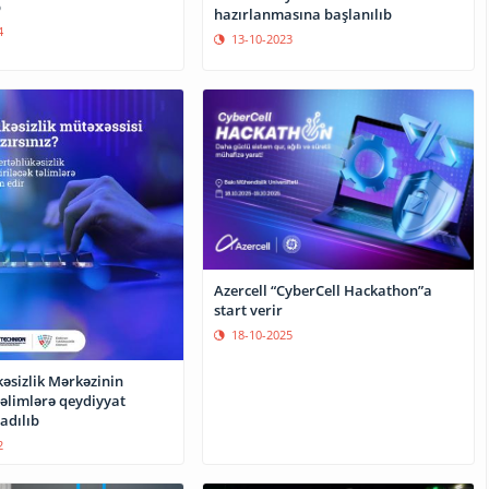
b
hazırlanmasına başlanılıb
4
13-10-2023
Azercell “CyberCell Hackathon”a
start verir
18-10-2025
əsizlik Mərkəzinin
təlimlərə qeydiyyat
adılıb
2