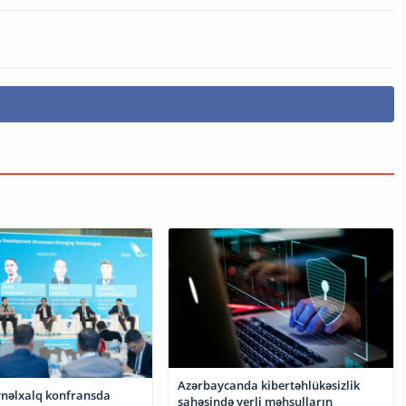
Azərbaycanda kibertəhlükəsizlik
nəlxalq konfransda
sahəsində yerli məhsulların