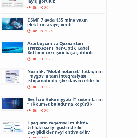
layiq görülüb
06-08-2026
DSMF 7 ayda 135 minə yaxın
elektron arayış verib
06-08-2026
Azərbaycan və Qazaxıstan
Transxəzər Fiber-Optik Kabel
Xəttinin çəkilişini başa çatdırıb
06-08-2026
Nazirlik: “Mobil notariat” tətbiqinin
“mygov”a tam inteqrasiyası
istiqamətində işlər davam etdirilir
06-08-2026
Beş İcra Hakimiyyəti İT sistemlərini
“Hökumət buludu”na köçürüb
06-08-2026
Uşaqların rəqəmsal mühitdə
təhlükəsizliyi gücləndirilir -
Dəyişikliklər nəyi ehtiva edir?