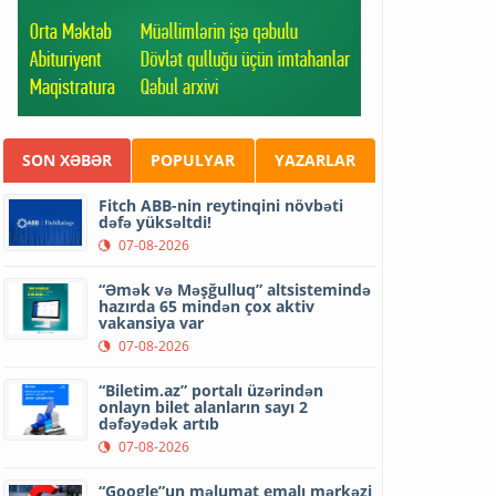
SON XƏBƏR
POPULYAR
YAZARLAR
Fitch ABB-nin reytinqini növbəti
dəfə yüksəltdi!
07-08-2026
“Əmək və Məşğulluq” altsistemində
hazırda 65 mindən çox aktiv
vakansiya var
07-08-2026
“Biletim.az” portalı üzərindən
onlayn bilet alanların sayı 2
dəfəyədək artıb
07-08-2026
“Google”un məlumat emalı mərkəzi