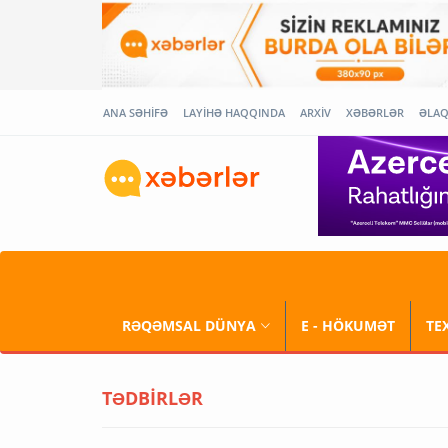
ANA SƏHİFƏ
LAYİHƏ HAQQINDA
ARXİV
XƏBƏRLƏR
ƏLA
RƏQƏMSAL DÜNYA
E - HÖKUMƏT
TE
TƏDBİRLƏR