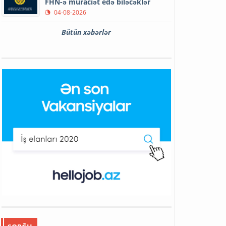
FHN-ə müraciət edə biləcəklər
04-08-2026
Bütün xəbərlər