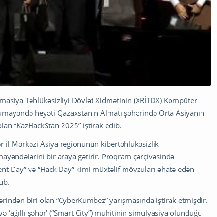
rmasiya Təhlükəsizliyi Dövlət Xidmətinin (XRİTDX) Kompüter
nümayəndə heyəti Qazaxstanın Almatı şəhərində Orta Asiyanın
olan “KazHackStan 2025” iştirak edib.
ər il Mərkəzi Asiya regionunun kibertəhlükəsizlik
mayəndələrini bir araya gətirir. Proqram çərçivəsində
t Day” və “Hack Day” kimi müxtəlif mövzuları əhatə edən
nub.
rindən biri olan “CyberKumbez” yarışmasında iştirak etmişdir.
və ‘ağıllı şəhər’ (“Smart City”) mühitinin simulyasiya olunduğu