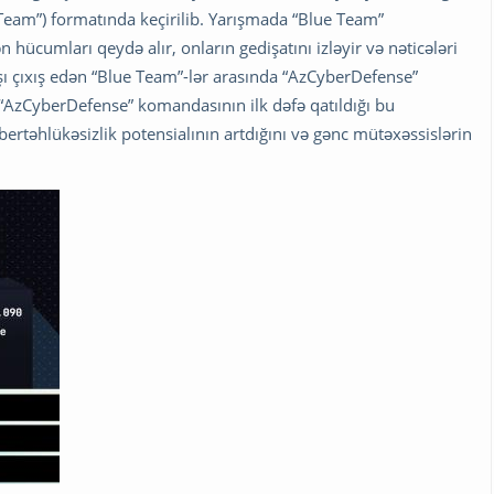
am”) formatında keçirilib. Yarışmada “Blue Team”
hücumları qeydə alır, onların gedişatını izləyir və nəticələri
ı çıxış edən “Blue Team”-lər arasında “AzCyberDefense”
“AzCyberDefense” komandasının ilk dəfə qatıldığı bu
ertəhlükəsizlik potensialının artdığını və gənc mütəxəssislərin