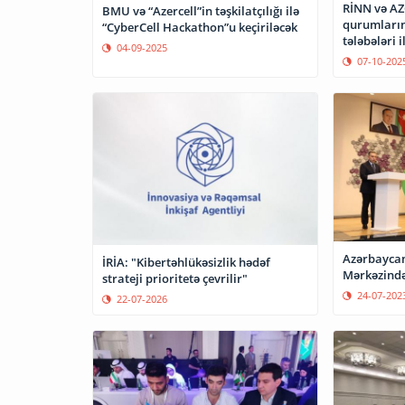
RİNN və AZ
BMU və “Azercell”in təşkilatçılığı ilə
qurumların
“CyberCell Hackathon”u keçiriləcək
tələbələri 
04-09-2025
07-10-202
Azərbaycan
İRİA: "Kibertəhlükəsizlik hədəf
Mərkəzində
strateji prioritetə çevrilir"
24-07-202
22-07-2026