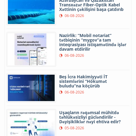
Azərbaycan və Qazaxıstan
Transxəzər Fiber-Optik Kabel
Xəttinin çəkilişini başa çatdırıb
06-08-2026
Nazirlik: “Mobil notariat”
tətbiqinin “mygov”a tam
inteqrasiyası istiqamətində işlər
davam etdirilir
06-08-2026
Beş İcra Hakimiyyəti İT
sistemlərini “Hökumət
buludu”na köçürüb
06-08-2026
Uşaqların rəqəmsal mühitdə
təhlükəsizliyi gücləndirilir -
Dəyişikliklər nəyi ehtiva edir?
05-08-2026