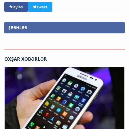
Paylaş
Tweet
ŞƏRHLƏR
OXŞAR XƏBƏRLƏR