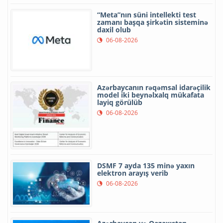
“Meta”nın süni intellekti test
zamanı başqa şirkətin sisteminə
daxil olub
06-08-2026
Azərbaycanın rəqəmsal idarəçilik
model iki beynəlxalq mükafata
layiq görülüb
06-08-2026
DSMF 7 ayda 135 minə yaxın
elektron arayış verib
06-08-2026