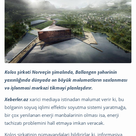
Kolos şirkəti Norveçin şimalında, Ballangen şəhərinin
yaxınlığında dünyada ən böyük məlumatların saxlanması
və işlənməsi mərkəzi tikməyi planlaşdırır.
Xeberler.az
xarici mediaya istinadən məlumat verir ki, bu
bölgənin soyuq iqlimi effektiv soyutma sistemi yaratmağa,
bir çox yenilənən enerji mənbələrinin olması isə, enerji
təchizatı problemini həll etməyə imkan verəcək.
Kolos şirkətinin nümayəndələri bildirirlər ki, informasiya