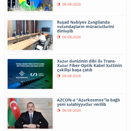
06-08-2026
Rəşad Nəbiyev Zəngilanda
vətəndaşların müraciətlərini
dinləyib
06-08-2026
Xəzər dənizinin dibi ilə Trans-
Xəzər Fiber-Optik Kabel Xəttinin
çəkilişi başa çatıb
06-08-2026
AZCON-a "Azərkosmos"la bağlı
yeni səlahiyyətlər verilib
06-08-2026