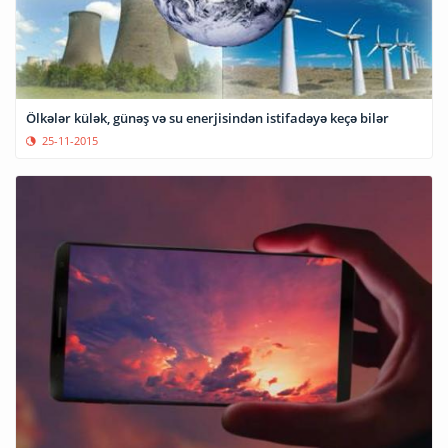
Ölkələr külək, günəş və su enerjisindən istifadəyə keçə bilər
25-11-2015