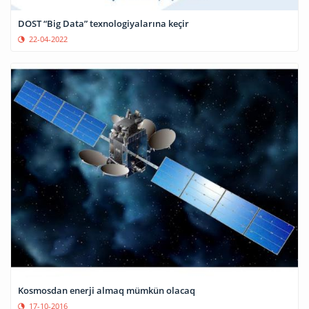
DOST “Big Data” texnologiyalarına keçir
22-04-2022
Kosmosdan enerji almaq mümkün olacaq
17-10-2016