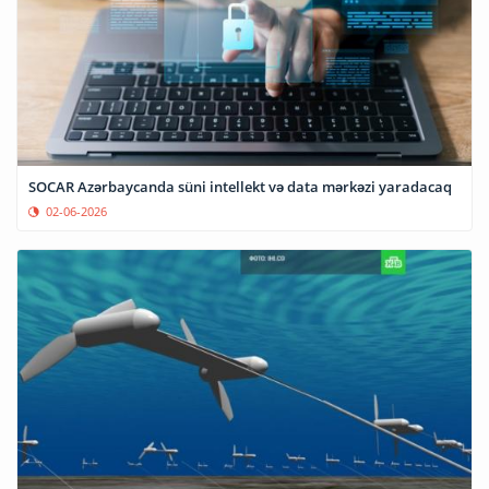
SOCAR Azərbaycanda süni intellekt və data mərkəzi yaradacaq
02-06-2026