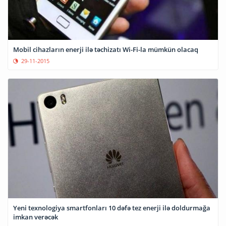
Mobil cihazların enerji ilə təchizatı Wi-Fi-la mümkün olacaq
29-11-2015
Yeni texnologiya smartfonları 10 dəfə tez enerji ilə doldurmağa
imkan verəcək