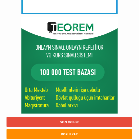
SON XƏBƏR
POPULYAR