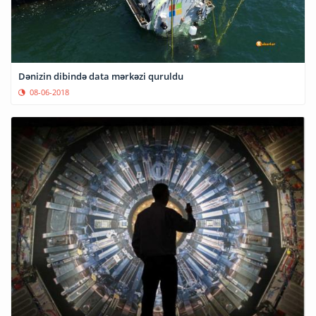
Dənizin dibində data mərkəzi quruldu
08-06-2018