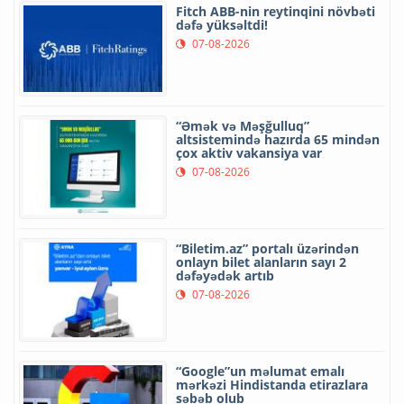
Fitch ABB-nin reytinqini növbəti
dəfə yüksəltdi!
07-08-2026
“Əmək və Məşğulluq”
altsistemində hazırda 65 mindən
çox aktiv vakansiya var
07-08-2026
“Biletim.az” portalı üzərindən
onlayn bilet alanların sayı 2
dəfəyədək artıb
07-08-2026
“Google”un məlumat emalı
mərkəzi Hindistanda etirazlara
səbəb olub