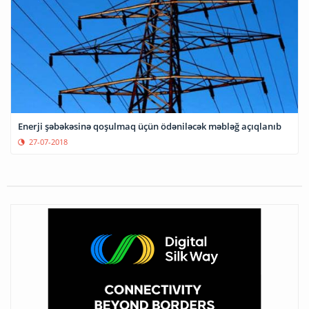
Enerji şəbəkəsinə qoşulmaq üçün ödəniləcək məbləğ açıqlanıb
27-07-2018