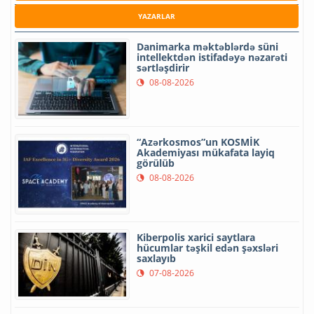
YAZARLAR
Danimarka məktəblərdə süni
intellektdən istifadəyə nəzarəti
sərtləşdirir
08-08-2026
“Azərkosmos”un KOSMİK
Akademiyası mükafata layiq
görülüb
08-08-2026
Kiberpolis xarici saytlara
hücumlar təşkil edən şəxsləri
saxlayıb
07-08-2026