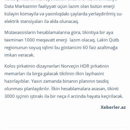
Data Mərkəzinin fəaliyyəti üçün lazım olan bütün enerji
küləyin köməyilə və yaxınlıqdakı çaylarda yerləşdirilmiş su-
elektrik stansiyaları ilə əldə olunacaq.
Mütəxəssislərin hesablamalarına görə, tikintiyə bir aya
təxminən 1000 meqavatt enerji lazım olacaq. Lakin Qütb
regionunun soyuq iqlimi bu göstəricini 60 faiz azaltmağa
imkan verəcək.
Kolos şirkətinin dizaynerləri Norveçin HDR şirkətinin
memarları ilə birgə gələcək tikilinin ilkin layihəsini
hazırlayıblar. Yaxın zamanda binanın planının təsdiq
olunması planlaşdırılır. İlkin hesablamalara əsasən, tikinti
3000 işçinin iştirakı ilə bir neçə il ərzində həyata keçiriləcək.
Xeberler.az