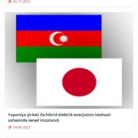
16-11-2015
Yaponiya şirkəti ilə hibrid elektrik enerjisinin istehsalı
sahəsində sənəd imzalanıb
24-06-2023