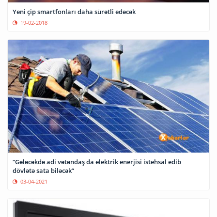
Yeni çip smartfonları daha sürətli edəcək
19-02-2018
“Gələcəkdə adi vətəndaş da elektrik enerjisi istehsal edib
dövlətə sata biləcək”
03-04-2021