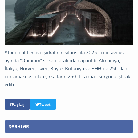
*Tədqiqat Lenovo şirkətinin sifarişi ilə 2025-ci ilin avqust
ayında “Opinium” şirkəti tərəfindən aparılıb. Almaniya,
İtaliya, Norveç, İsveç, Böyük Britaniya və BƏƏ-də 250-dən
çox əməkdaşı olan şirkətlərin 250 İT rəhbəri sorğuda iştirak
edib.
Paylaş
Tweet
ŞƏRHLƏR