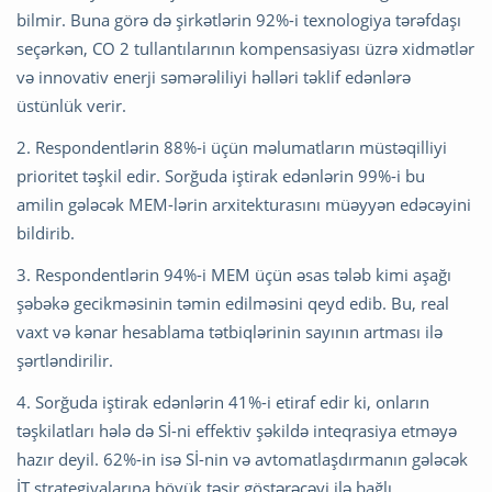
bilmir. Buna görə də şirkətlərin 92%-i texnologiya tərəfdaşı
seçərkən, CO 2 tullantılarının kompensasiyası üzrə xidmətlər
və innovativ enerji səmərəliliyi həlləri təklif edənlərə
üstünlük verir.
2. Respondentlərin 88%-i üçün məlumatların müstəqilliyi
prioritet təşkil edir. Sorğuda iştirak edənlərin 99%-i bu
amilin gələcək MEM-lərin arxitekturasını müəyyən edəcəyini
bildirib.
3. Respondentlərin 94%-i MEM üçün əsas tələb kimi aşağı
şəbəkə gecikməsinin təmin edilməsini qeyd edib. Bu, real
vaxt və kənar hesablama tətbiqlərinin sayının artması ilə
şərtləndirilir.
4. Sorğuda iştirak edənlərin 41%-i etiraf edir ki, onların
təşkilatları hələ də Sİ-ni effektiv şəkildə inteqrasiya etməyə
hazır deyil. 62%-in isə Sİ-nin və avtomatlaşdırmanın gələcək
İT strategiyalarına böyük təsir göstərəcəyi ilə bağlı