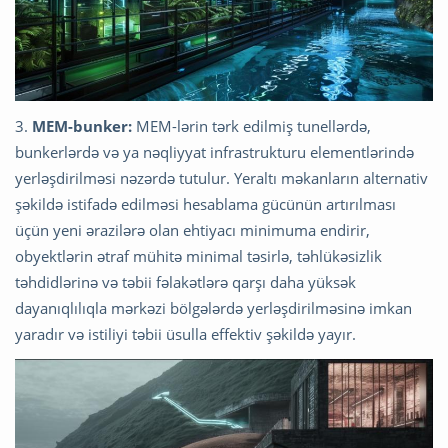
3.
MEM-bunker:
MEM-lərin tərk edilmiş tunellərdə,
bunkerlərdə və ya nəqliyyat infrastrukturu elementlərində
yerləşdirilməsi nəzərdə tutulur. Yeraltı məkanların alternativ
şəkildə istifadə edilməsi hesablama gücünün artırılması
üçün yeni ərazilərə olan ehtiyacı minimuma endirir,
obyektlərin ətraf mühitə minimal təsirlə, təhlükəsizlik
təhdidlərinə və təbii fəlakətlərə qarşı daha yüksək
dayanıqlılıqla mərkəzi bölgələrdə yerləşdirilməsinə imkan
yaradır və istiliyi təbii üsulla effektiv şəkildə yayır.