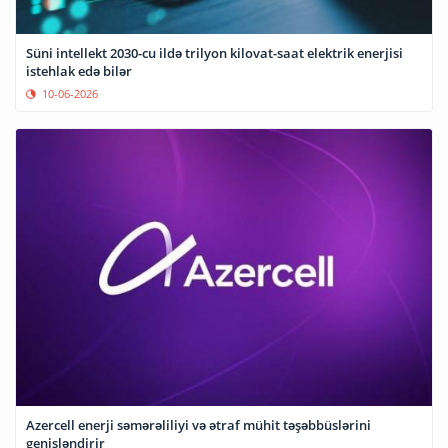
Süni intellekt 2030-cu ildə trilyon kilovat-saat elektrik enerjisi
istehlak edə bilər
10-06-2026
Azercell enerji səmərəliliyi və ətraf mühit təşəbbüslərini
genişləndirir