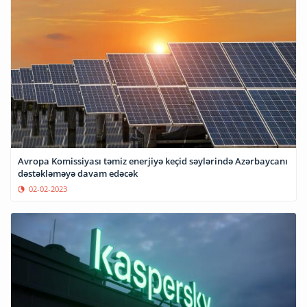
Avropa Komissiyası təmiz enerjiyə keçid səylərində Azərbaycanı
dəstəkləməyə davam edəcək
02-02-2023