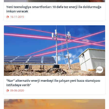
Yeni texnologiya smartfonları 10 dəfə tez enerji ilə doldurmağa
imkan verəcək
16-11-2015
“Nar” alternativ enerji mənbəyi ilə çalışan yeni baza stansiyası
istifadəyə verib”
09-06-2020