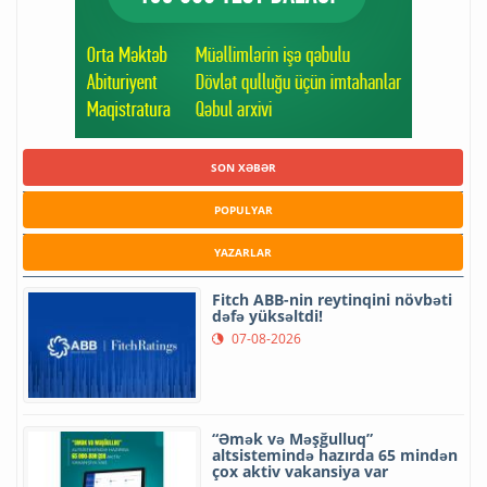
SON XƏBƏR
POPULYAR
YAZARLAR
Fitch ABB-nin reytinqini növbəti
dəfə yüksəltdi!
07-08-2026
“Əmək və Məşğulluq”
altsistemində hazırda 65 mindən
çox aktiv vakansiya var