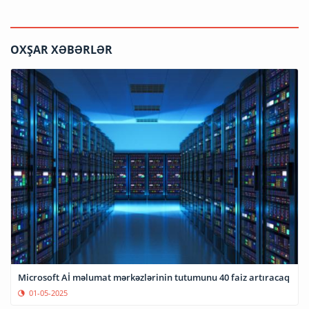
OXŞAR XƏBƏRLƏR
Microsoft Aİ məlumat mərkəzlərinin tutumunu 40 faiz artıracaq
01-05-2025