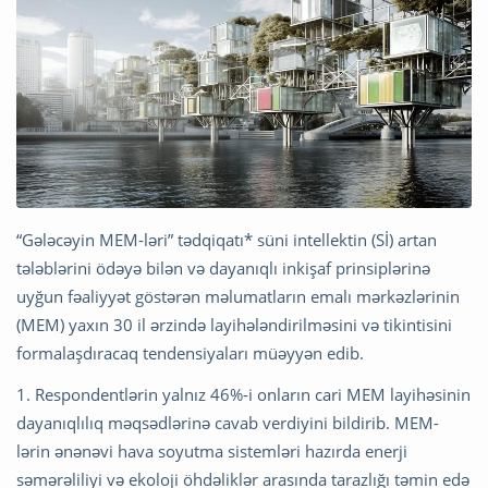
“Gələcəyin MEM-ləri” tədqiqatı* süni intellektin (Sİ) artan
tələblərini ödəyə bilən və dayanıqlı inkişaf prinsiplərinə
uyğun fəaliyyət göstərən məlumatların emalı mərkəzlərinin
(MEM) yaxın 30 il ərzində layihələndirilməsini və tikintisini
formalaşdıracaq tendensiyaları müəyyən edib.
1. Respondentlərin yalnız 46%-i onların cari MEM layihəsinin
dayanıqlılıq məqsədlərinə cavab verdiyini bildirib. MEM-
lərin ənənəvi hava soyutma sistemləri hazırda enerji
səmərəliliyi və ekoloji öhdəliklər arasında tarazlığı təmin edə