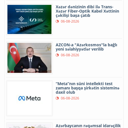
Xəzər dənizinin dibi ilə Trans-
Xəzər Fiber-Optik Kabel Xəttinin
çəkilişi başa çatıb
06-08-2026
AZCON-a "Azərkosmos"la bağlı
yeni səlahiyyətlər verilib
06-08-2026
“Meta”nın süni intellekti test
zamanı başqa şirkətin sisteminə
daxil olub
06-08-2026
Azərbaycanın rəqəmsal idarəçilik