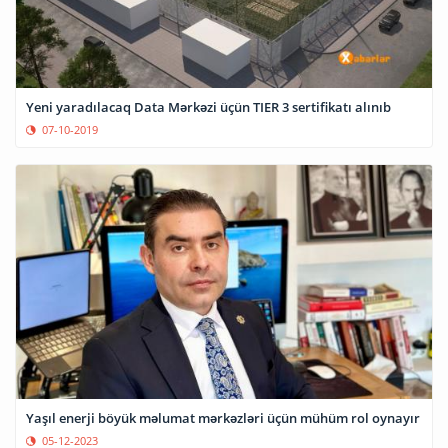
Yeni yaradılacaq Data Mərkəzi üçün TIER 3 sertifikatı alınıb
07-10-2019
Yaşıl enerji böyük məlumat mərkəzləri üçün mühüm rol oynayır
05-12-2023