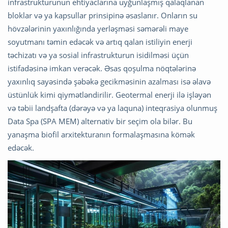
infrastrukturunun ehtiyaclarına uyğunlaşmış qalaqlanan
bloklar və ya kapsullar prinsipinə əsaslanır. Onların su
hövzələrinin yaxınlığında yerləşməsi səmərəli maye
soyutmanı təmin edəcək və artıq qalan istiliyin enerji
təchizatı və ya sosial infrastrukturun isidilməsi üçün
istifadəsinə imkan verəcək. Əsas qoşulma nöqtələrinə
yaxınlıq sayəsində şəbəkə gecikməsinin azalması isə əlavə
üstünlük kimi qiymətləndirilir. Geotermal enerji ilə işləyən
və təbii landşafta (dərəyə və ya laquna) inteqrasiya olunmuş
Data Spa (SPA MEM) alternativ bir seçim ola bilər. Bu
yanaşma biofil arxitekturanın formalaşmasına kömək
edəcək.