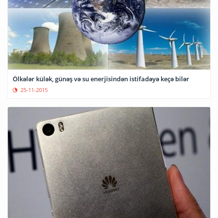
Ölkələr külək, günəş və su enerjisindən istifadəyə keçə bilər
25-11-2015