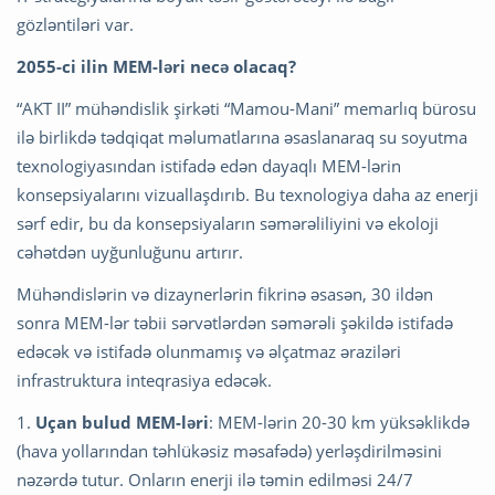
gözləntiləri var.
2055-ci ilin MEM-ləri necə olacaq?
“AKT II” mühəndislik şirkəti “Mamou-Mani” memarlıq bürosu
ilə birlikdə tədqiqat məlumatlarına əsaslanaraq su soyutma
texnologiyasından istifadə edən dayaqlı MEM-lərin
konsepsiyalarını vizuallaşdırıb. Bu texnologiya daha az enerji
sərf edir, bu da konsepsiyaların səmərəliliyini və ekoloji
cəhətdən uyğunluğunu artırır.
Mühəndislərin və dizaynerlərin fikrinə əsasən, 30 ildən
sonra MEM-lər təbii sərvətlərdən səmərəli şəkildə istifadə
edəcək və istifadə olunmamış və əlçatmaz əraziləri
infrastruktura inteqrasiya edəcək.
1.
Uçan bulud MEM-ləri
: MEM-lərin 20-30 km yüksəklikdə
(hava yollarından təhlükəsiz məsafədə) yerləşdirilməsini
nəzərdə tutur. Onların enerji ilə təmin edilməsi 24/7