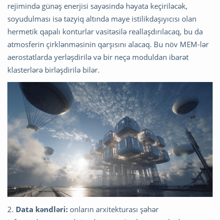
rejimində günəş enerjisi sayəsində həyata keçiriləcək,
soyudulması isə təzyiq altında maye istilikdaşıyıcısı olan
hermetik qapalı konturlar vasitəsilə reallaşdırılacaq, bu da
atmosferin çirklənməsinin qarşısını alacaq. Bu növ MEM-lər
aerostatlarda yerləşdirilə və bir neçə moduldan ibarət
klasterlərə birləşdirilə bilər.
2.
Data kəndləri:
onların arxitekturası şəhər