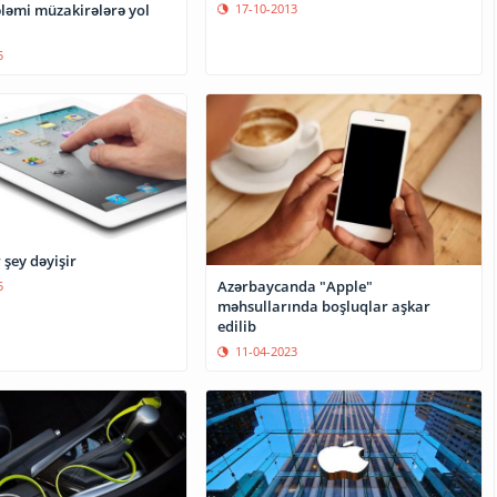
17-10-2013
ələmi müzakirələrə yol
5
 şey dəyişir
Azərbaycanda "Apple"
5
məhsullarında boşluqlar aşkar
edilib
11-04-2023