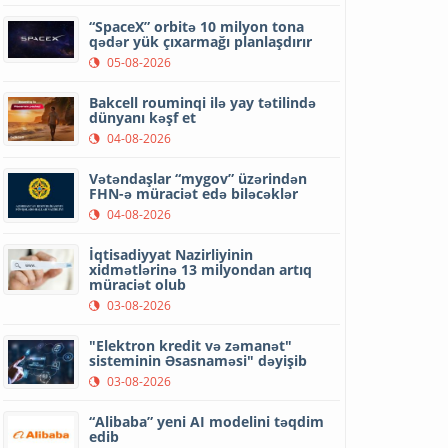
“SpaceX” orbitə 10 milyon tona
qədər yük çıxarmağı planlaşdırır
05-08-2026
Bakcell rouminqi ilə yay tətilində
dünyanı kəşf et
04-08-2026
Vətəndaşlar “mygov” üzərindən
FHN-ə müraciət edə biləcəklər
04-08-2026
İqtisadiyyat Nazirliyinin
xidmətlərinə 13 milyondan artıq
müraciət olub
03-08-2026
"Elektron kredit və zəmanət"
sisteminin Əsasnaməsi" dəyişib
03-08-2026
“Alibaba” yeni AI modelini təqdim
edib