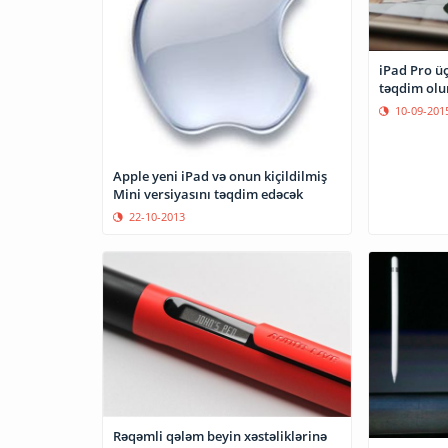
iPad Pro ü
təqdim ol
10-09-201
Apple yeni iPad və onun kiçildilmiş
Mini versiyasını təqdim edəcək
22-10-2013
Rəqəmli qələm beyin xəstəliklərinə