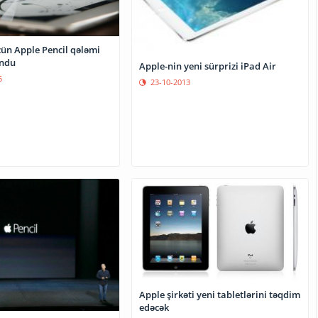
çün Apple Pencil qələmi
undu
Apple-nin yeni sürprizi iPad Air
5
23-10-2013
Apple şirkəti yeni tabletlərini təqdim
edəcək