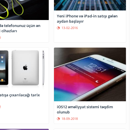
Yeni iPhone və iPad-in satışı gələn
aydan başlayır
çün ən
13-02-2016
erji cihazları
5
atışa çıxarılacağı tarix
iOS12 əməliyyat sistemi təqdim
2
olunub
18-09-2018