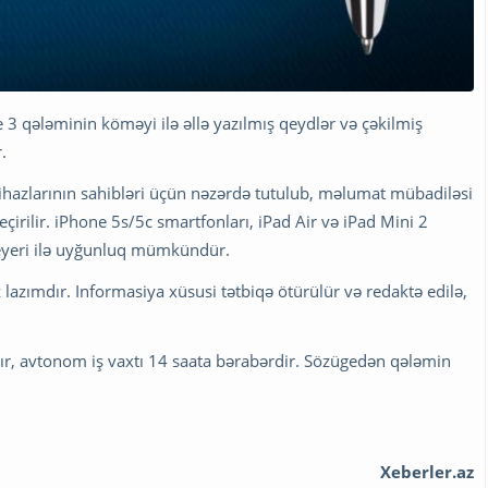
e 3 qələminin köməyi ilə əllə yazılmış qeydlər və çəkilmiş
.
cihazlarının sahibləri üçün nəzərdə tutulub, məlumat mübadiləsi
eçirilir. iPhone 5s/5c smartfonları, iPad Air və iPad Mini 2
pleyeri ilə uyğunluq mümkündür.
 lazımdır. Informasiya xüsusi tətbiqə ötürülür və redaktə edilə,
r, avtonom iş vaxtı 14 saata bərabərdir. Sözügedən qələmin
Xeberler.az