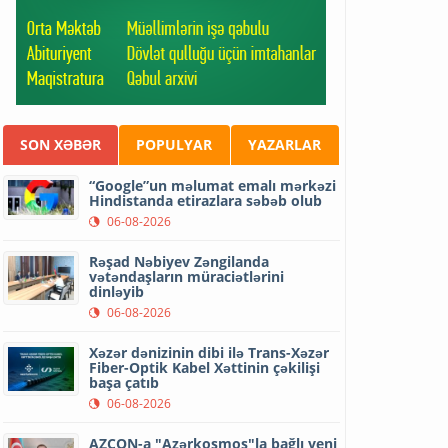
SON XƏBƏR
POPULYAR
YAZARLAR
“Google”un məlumat emalı mərkəzi
Hindistanda etirazlara səbəb olub
06-08-2026
Rəşad Nəbiyev Zəngilanda
vətəndaşların müraciətlərini
dinləyib
06-08-2026
Xəzər dənizinin dibi ilə Trans-Xəzər
Fiber-Optik Kabel Xəttinin çəkilişi
başa çatıb
06-08-2026
AZCON-a "Azərkosmos"la bağlı yeni