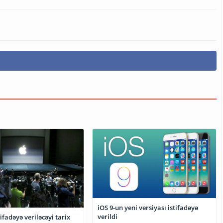
iOS 9-un yeni versiyası istifadəyə
verildi
tifadəyə veriləcəyi tarix