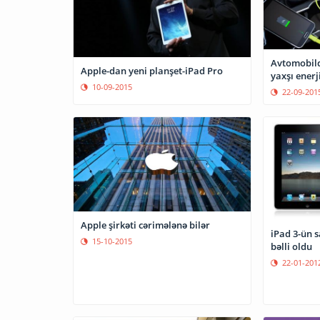
Avtomobildə telefonunuz ü
Apple-dan yeni planşet-iPad Pro
yaxşı en
10-09-2015
22-09-201
Apple şirkəti cərimələnə bilər
iPad 3-ün s
15-10-2015
bəlli oldu
22-01-201