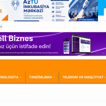
QƏ
XNOLOGİYA
TƏNZİMLƏMƏ
TELEKOM VƏ NƏQLİYYAT