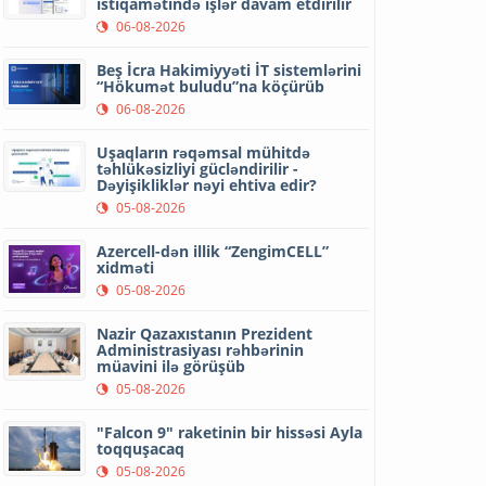
istiqamətində işlər davam etdirilir
06-08-2026
Beş İcra Hakimiyyəti İT sistemlərini
“Hökumət buludu”na köçürüb
06-08-2026
Uşaqların rəqəmsal mühitdə
təhlükəsizliyi gücləndirilir -
Dəyişikliklər nəyi ehtiva edir?
05-08-2026
Azercell-dən illik “ZengimCELL”
xidməti
05-08-2026
Nazir Qazaxıstanın Prezident
Administrasiyası rəhbərinin
müavini ilə görüşüb
05-08-2026
"Falcon 9" raketinin bir hissəsi Ayla
toqquşacaq
05-08-2026