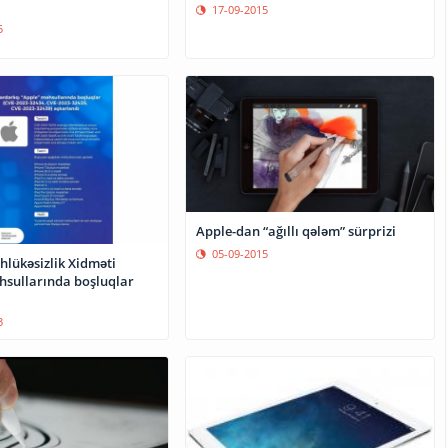
17-09-2015
5
Apple-dan “ağıllı qələm” sürprizi
05-09-2015
hlükəsizlik Xidməti
hsullarında boşluqlar
3