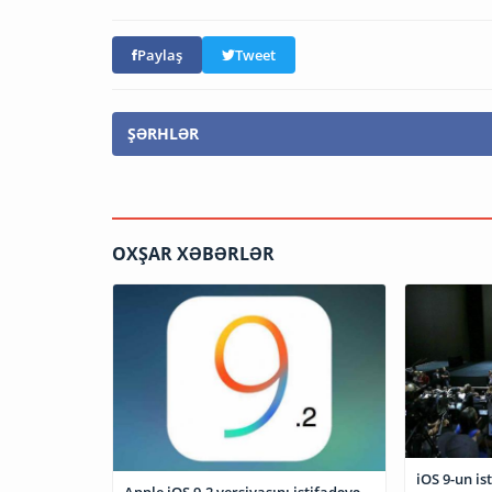
Paylaş
Tweet
ŞƏRHLƏR
OXŞAR XƏBƏRLƏR
iOS 9-un is
Apple iOS 9.2 versiyasını istifadəyə