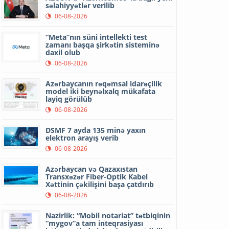
səlahiyyətlər verilib
06-08-2026
“Meta”nın süni intellekti test
zamanı başqa şirkətin sisteminə
daxil olub
06-08-2026
Azərbaycanın rəqəmsal idarəçilik
model iki beynəlxalq mükafata
layiq görülüb
06-08-2026
DSMF 7 ayda 135 minə yaxın
elektron arayış verib
06-08-2026
Azərbaycan və Qazaxıstan
Transxəzər Fiber-Optik Kabel
Xəttinin çəkilişini başa çatdırıb
06-08-2026
Nazirlik: “Mobil notariat” tətbiqinin
“mygov”a tam inteqrasiyası