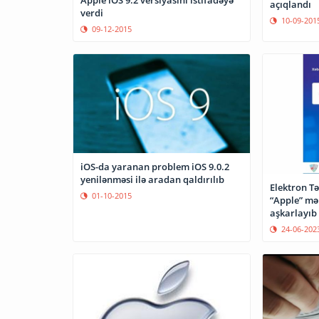
açıqlandı
verdi
10-09-201
09-12-2015
iOS-da yaranan problem iOS 9.0.2
yenilənməsi ilə aradan qaldırılıb
Elektron Tə
01-10-2015
“Apple” mə
aşkarlayıb
24-06-202