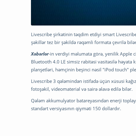
Livescribe şirkətinin təqdim etdiyi smart Livescrib
şəkillər tez bir şəkildə rəqəmli formata çevrilə bilər
Xəbərlər
-in verdiyi məlumata görə, yenilik Apple 
Bluetooth 4.0 LE simsiz rabitəsi vasitəsilə həyata k
planşetləri, həmçinin beşinci nəsil "iPod touch" 
Livescribe 3 qələmindən istifadə üçün xüsusi kağız
fotoşəkil, videomaterial və sairə əlavə edilə bilər.
Qələm akkumulyator batareyasından enerji toplayı
standart versiyasının qiyməti 150 dollardır.