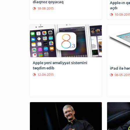
diaqnoz qoyacaq
Apple-ın q
açdı
18-08-2015
10-09-201
Apple yeni əməliyyat sistemini
təqdim edib
iPad ilə hər
12-04-2015
08-05-201