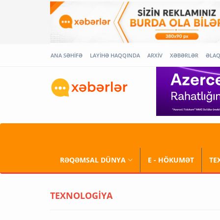
ANA SƏHİFƏ
LAYİHƏ HAQQINDA
ARXİV
XƏBƏRLƏR
ƏLA
RƏQƏMSAL DÜNYA
E - HÖKUMƏT
TE
TEXNOLOGİYA