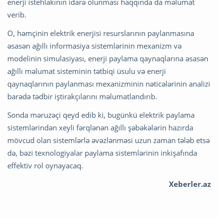
enerji istehlakının idarə olunması haqqında da məlumat
verib.
O, həmçinin elektrik enerjisi resurslarının paylanmasına
əsasən ağıllı informasiya sistemlərinin mexanizm və
modelinin simulasiyası, enerji paylama qaynaqlarına əsasən
ağıllı məlumat sisteminin tətbiqi üsulu və enerji
qaynaqlarının paylanması mexanizminin nəticələrinin analizi
barədə tədbir iştirakçılarını məlumatlandırıb.
Sonda məruzəçi qeyd edib ki, bugünkü elektrik paylama
sistemlərindən xeyli fərqlənən ağıllı şəbəkələrin hazırda
mövcud olan sistemlərlə əvəzlənməsi uzun zaman tələb etsə
də, bəzi texnologiyalar paylama sistemlərinin inkişafında
effektiv rol oynayacaq.
Xeberler.az