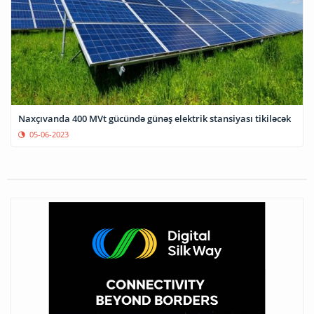
Naxçıvanda 400 MVt gücündə günəş elektrik stansiyası tikiləcək
05-06-2023