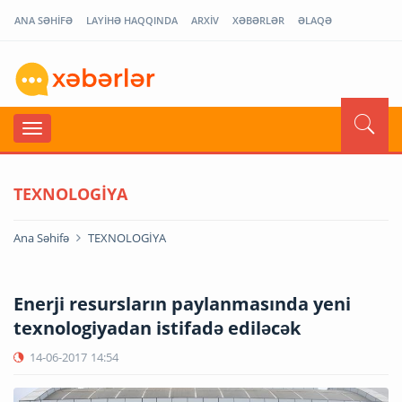
ANA SƏHİFƏ
LAYİHƏ HAQQINDA
ARXİV
XƏBƏRLƏR
ƏLAQƏ
TEXNOLOGİYA
Ana Səhifə
TEXNOLOGİYA
Enerji resursların paylanmasında yeni
texnologiyadan istifadə ediləcək
14-06-2017
14:54