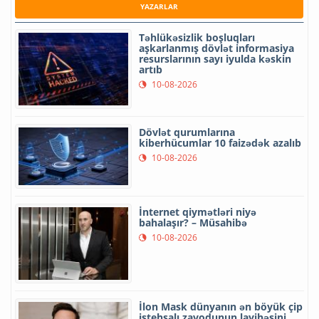
YAZARLAR
Təhlükəsizlik boşluqları
aşkarlanmış dövlət informasiya
resurslarının sayı iyulda kəskin
artıb
10-08-2026
Dövlət qurumlarına
kiberhücumlar 10 faizədək azalıb
10-08-2026
İnternet qiymətləri niyə
bahalaşır? – Müsahibə
10-08-2026
İlon Mask dünyanın ən böyük çip
istehsalı zavodunun layihəsini