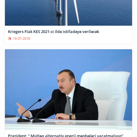
Kriegers Flak KES 2021-ci ildə istifadəyə veriləcək
19-07-2018
Prezident: “ Mütləq alternativ enerji mənbələri yaratmalıyıq”