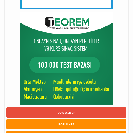
SON XƏBƏR
POPULYAR