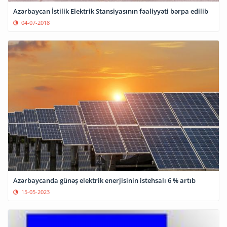
Azərbaycan İstilik Elektrik Stansiyasının fəaliyyəti bərpa edilib
04-07-2018
Azərbaycanda günəş elektrik enerjisinin istehsalı 6 % artıb
15-05-2023