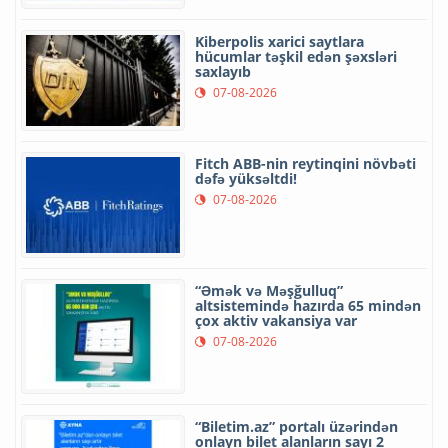
Kiberpolis xarici saytlara
hücumlar təşkil edən şəxsləri
saxlayıb
07-08-2026
Fitch ABB-nin reytinqini növbəti
dəfə yüksəltdi!
07-08-2026
“Əmək və Məşğulluq”
altsistemində hazırda 65 mindən
çox aktiv vakansiya var
07-08-2026
“Biletim.az” portalı üzərindən
onlayn bilet alanların sayı 2