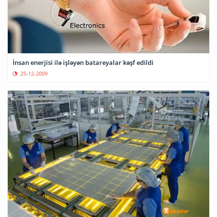
İnsan enerjisi ilə işləyən batareyalar kəşf edildi
25-12-2009