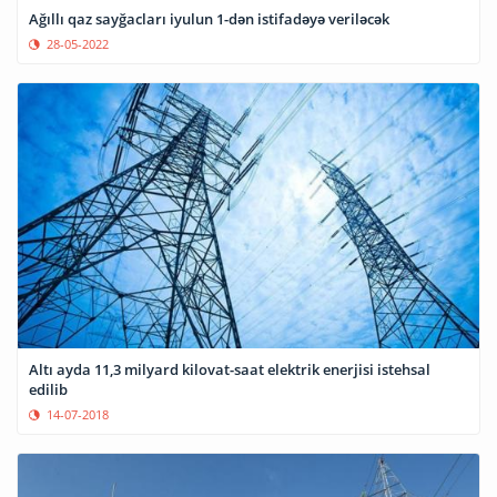
Ağıllı qaz sayğacları iyulun 1-dən istifadəyə veriləcək
28-05-2022
Altı ayda 11,3 milyard kilovat-saat elektrik enerjisi istehsal
edilib
14-07-2018