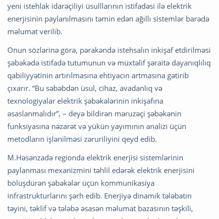
yeni istehlak idarəçiliyi üsulllarının istifadəsi ilə elektrik
enerjisinin paylanılmasını təmin edən ağıllı sistemlər barədə
məlumat verilib.
Onun sözlərinə görə, pərakəndə istehsalın inkişaf etdirilməsi
şəbəkədə istifadə tutumunun və müxtəlif şəraitə dayanıqlılıq
qabiliyyətinin artırılmasına ehtiyacın artmasına gətirib
çıxarır. “Bu səbəbdən üsul, cihaz, avadanlıq və
texnologiyalar elektrik şəbəkələrinin inkişafına
əsaslanmalıdır”, – deyə bildirən məruzəçi şəbəkənin
funksiyasına nəzarət və yükün yayımının analizi üçün
metodların işlənilməsi zəruriliyini qeyd edib.
M.Həsənzadə regionda elektrik enerjisi sistemlərinin
paylanması mexanizmini təhlil edərək elektrik enerjisini
bölüşdürən şəbəkələr üçün kommunikasiya
infrastrukturlarını şərh edib. Enerjiyə dinamik tələbatın
təyini, təklif və tələbə əsasən məlumat bazasının təşkili,