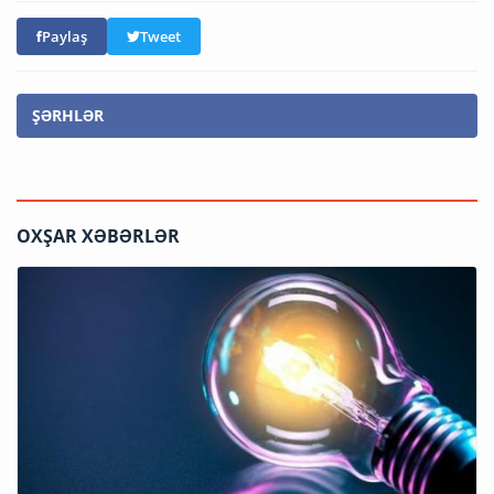
Paylaş
Tweet
ŞƏRHLƏR
OXŞAR XƏBƏRLƏR