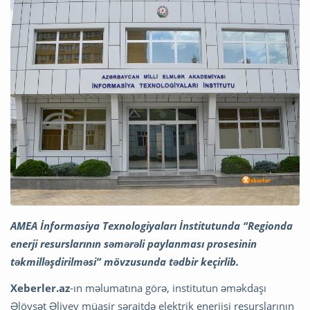
AMEA İnformasiya Texnologiyaları İnstitutunda “Regionda
enerji resurslarının səmərəli paylanması prosesinin
təkmilləşdirilməsi” mövzusunda tədbir keçirlib.
Xeberler.az
-ın məlumatına görə, institutun əməkdaşı
Əlövsət Əliyev müasir şəraitdə elektrik enerjisi resurslarının