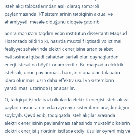
istehlakçı tələbatlarından asılı olaraq səmərəli
paylanmasında İKT sistemlərinin tətbiqinin aktual və
əhəmiyyətli məsələ olduğunu diqqətə çatdırıb.
Sonra məruzəni təqdim edən institutun dissertantı Maqsud
Həsənzadə bildirib ki, hazırda müxtəlif iqtisadi və ictimai
fəaliyyət sahələrində elektrik enerjisinə artan tələbat
nəticəsində iqtisadi cəhətdən sərfəli olan qaynaqlardan
enerji istesalına böyük önəm verilir. Bu məqsədlə elektrik
istehsalı, onun paylanması, həmçinin ona olan tələbatın
idarə olunması üzrə daha effektiv üsul və sistemlərin
yaradılması üzərində işlər aparılır.
O, tədqiqat işində bəzi ölkələrdə elektrik enerjisi istehsalı və
paylanmasını təmin edən ayrı-ayrı sistemlərin araşdırıldığını
söyləyib. Qeyd edib, tədqiqatda istehlakçılar arasında
elektrik enerjisinin paylanılması sahəsində müxtəlif ölkələrin
elektrik enerjisi şirkətinin istifadə etdiyi üsullar öyrənilmiş və