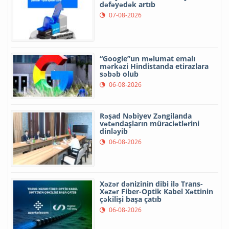
dəfəyədək artıb
07-08-2026
“Google”un məlumat emalı
mərkəzi Hindistanda etirazlara
səbəb olub
06-08-2026
Rəşad Nəbiyev Zəngilanda
vətəndaşların müraciətlərini
dinləyib
06-08-2026
Xəzər dənizinin dibi ilə Trans-
Xəzər Fiber-Optik Kabel Xəttinin
çəkilişi başa çatıb
06-08-2026