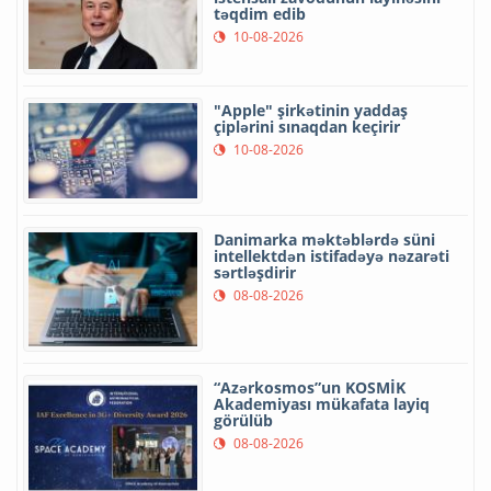
təqdim edib
10-08-2026
"Apple" şirkətinin yaddaş
çiplərini sınaqdan keçirir
10-08-2026
Danimarka məktəblərdə süni
intellektdən istifadəyə nəzarəti
sərtləşdirir
08-08-2026
“Azərkosmos”un KOSMİK
Akademiyası mükafata layiq
görülüb
08-08-2026