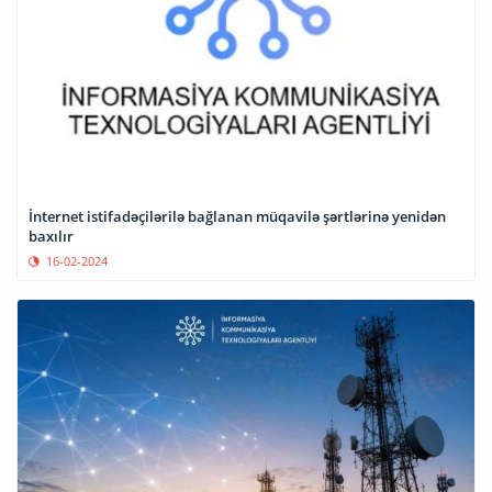
İnternet istifadəçilərilə bağlanan müqavilə şərtlərinə yenidən
baxılır
16-02-2024