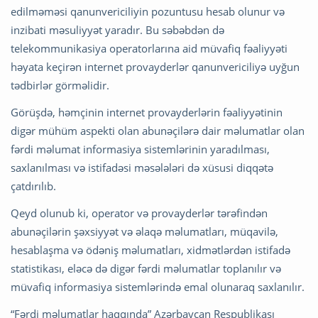
edilməməsi qanunvericiliyin pozuntusu hesab olunur və
inzibati məsuliyyət yaradır. Bu səbəbdən də
telekommunikasiya operatorlarına aid müvafiq fəaliyyəti
həyata keçirən internet provayderlər qanunvericiliyə uyğun
tədbirlər görməlidir.
Görüşdə, həmçinin internet provayderlərin fəaliyyətinin
digər mühüm aspekti olan abunəçilərə dair məlumatlar olan
fərdi məlumat informasiya sistemlərinin yaradılması,
saxlanılması və istifadəsi məsələləri də xüsusi diqqətə
çatdırılıb.
Qeyd olunub ki, operator və provayderlər tərəfindən
abunəçilərin şəxsiyyət və əlaqə məlumatları, müqavilə,
hesablaşma və ödəniş məlumatları, xidmətlərdən istifadə
statistikası, eləcə də digər fərdi məlumatlar toplanılır və
müvafiq informasiya sistemlərində emal olunaraq saxlanılır.
“Fərdi məlumatlar haqqında” Azərbaycan Respublikası