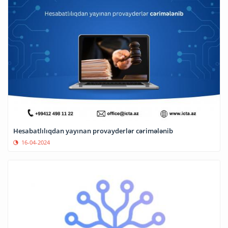
Hesabatlılıqdan yayınan provayderlər cərimələnib
16-04-2024