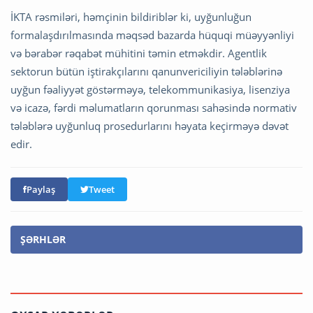
İKTA rəsmiləri, həmçinin bildiriblər ki, uyğunluğun
formalaşdırılmasında məqsəd bazarda hüquqi müəyyənliyi
və bərabər rəqabət mühitini təmin etməkdir. Agentlik
sektorun bütün iştirakçılarını qanunvericiliyin tələblərinə
uyğun fəaliyyət göstərməyə, telekommunikasiya, lisenziya
və icazə, fərdi məlumatların qorunması sahəsində normativ
tələblərə uyğunluq prosedurlarını həyata keçirməyə dəvət
edir.
Paylaş
Tweet
ŞƏRHLƏR