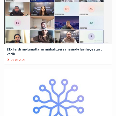
ETX fərdi məlumatların mühafizəsi sahəsində layihəyə start
verib
26-05-2026