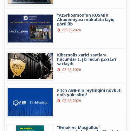
“Azərkosmos”un KOSMİK
Akademiyası mükafata layiq
görülüb
08-08-2026
Kiberpolis xarici saytlara
hücumlar təşkil edən şəxsləri
saxlayıb
07-08-2026
Fitch ABB-nin reytinqini növbəti
dəfə yüksəltdi!
07-08-2026
“Əmək və Məşğulluq”