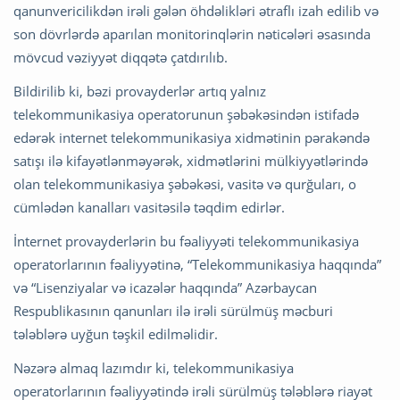
qanunvericilikdən irəli gələn öhdəlikləri ətraflı izah edilib və
son dövrlərdə aparılan monitorinqlərin nəticələri əsasında
mövcud vəziyyət diqqətə çatdırılıb.
Bildirilib ki, bəzi provayderlər artıq yalnız
telekommunikasiya operatorunun şəbəkəsindən istifadə
edərək internet telekommunikasiya xidmətinin pərakəndə
satışı ilə kifayətlənməyərək, xidmətlərini mülkiyyətlərində
olan telekommunikasiya şəbəkəsi, vasitə və qurğuları, o
cümlədən kanalları vasitəsilə təqdim edirlər.
İnternet provayderlərin bu fəaliyyəti telekommunikasiya
operatorlarının fəaliyyətinə, “Telekommunikasiya haqqında”
və “Lisenziyalar və icazələr haqqında” Azərbaycan
Respublikasının qanunları ilə irəli sürülmüş məcburi
tələblərə uyğun təşkil edilməlidir.
Nəzərə almaq lazımdır ki, telekommunikasiya
operatorlarının fəaliyyətində irəli sürülmüş tələblərə riayət