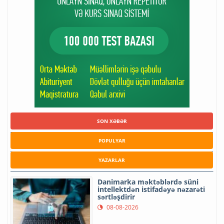
SON XƏBƏR
POPULYAR
YAZARLAR
Danimarka məktəblərdə süni
intellektdən istifadəyə nəzarəti
sərtləşdirir
08-08-2026