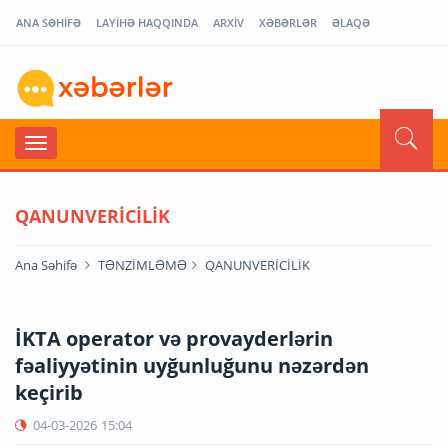
ANA SƏHİFƏ
LAYİHƏ HAQQINDA
ARXİV
XƏBƏRLƏR
ƏLAQƏ
QANUNVERİCİLİK
Ana Səhifə
TƏNZİMLƏMƏ
QANUNVERİCİLİK
İKTA operator və provayderlərin
fəaliyyətinin uyğunluğunu nəzərdən
keçirib
04-03-2026
15:04