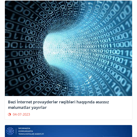
Bəzi İnternet provayderlər rəqibləri haqqında əsassız
məlumatlar yayırlar
04-07-2023