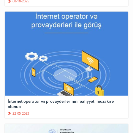
08-10-2025
İnternet operator və provayderlərinin fəaliyyəti müzakirə
olunub
22-05-2023