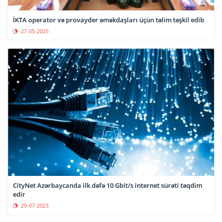
İKTA operator və provayder əməkdaşları üçün təlim təşkil edib
27-05-2025
CityNet Azərbaycanda ilk dəfə 10 Gbit/s internet sürəti təqdim
edir
29-07-2023