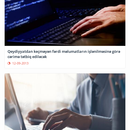
Qeydiyyatdan keçməyən fərdi məlumatların işlənilməsinə görə
cərimə tətbiq ediləcək
12-09-2013