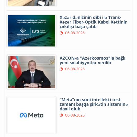
Xəzər dənizinin dibi ilə Trans-
Xəzər Fiber-Optik Kabel Xəttinin
çəkilişi başa çatıb
06-08-2026
AZCON-a "Azərkosmos"la bağlı
yeni səlahiyyətlər verilib
06-08-2026
“Meta”nın süni intellekti test
zamanı başqa şirkətin sisteminə
daxil olub
06-08-2026