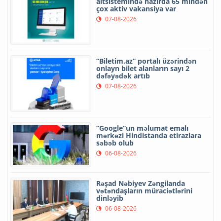
altsistemində hazırda 65 mindən
çox aktiv vakansiya var
07-08-2026
“Biletim.az” portalı üzərindən
onlayn bilet alanların sayı 2
dəfəyədək artıb
07-08-2026
“Google”un məlumat emalı
mərkəzi Hindistanda etirazlara
səbəb olub
06-08-2026
Rəşad Nəbiyev Zəngilanda
vətəndaşların müraciətlərini
dinləyib
06-08-2026