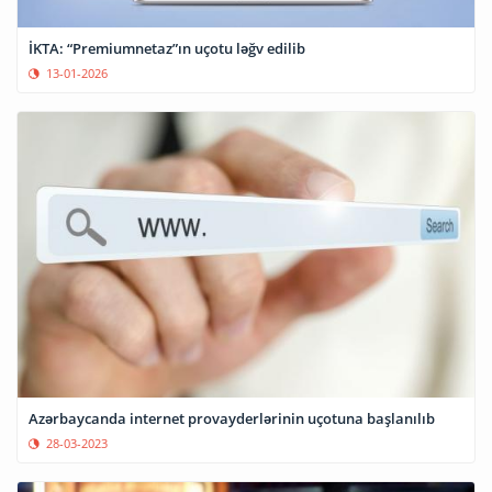
İKTA: “Premiumnetaz”ın uçotu ləğv edilib
13-01-2026
Azərbaycanda internet provayderlərinin uçotuna başlanılıb
28-03-2023