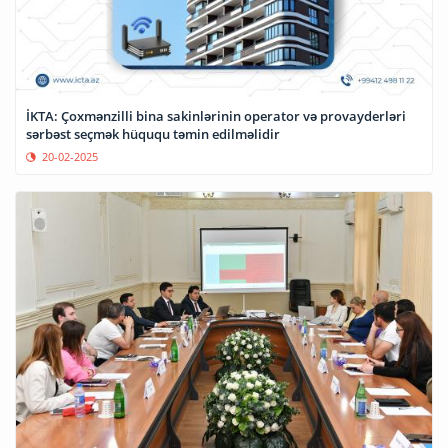
İKTA: Çoxmənzilli bina sakinlərinin operator və provayderləri
sərbəst seçmək hüququ təmin edilməlidir
20-02-2025