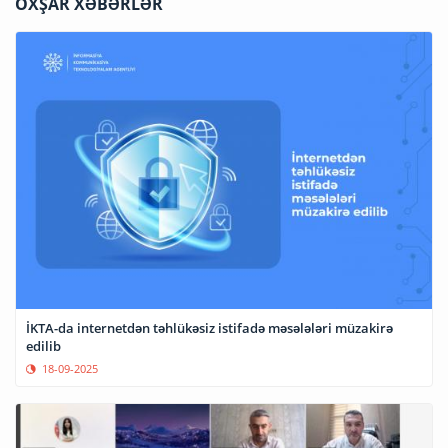
OXŞAR XƏBƏRLƏR
İKTA-da internetdən təhlükəsiz istifadə məsələləri müzakirə
edilib
18-09-2025