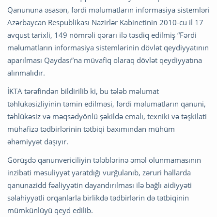
Qanununa əsasən, fərdi məlumatların informasiya sistemləri
Azərbaycan Respublikası Nazirlər Kabinetinin 2010-cu il 17
avqust tarixli, 149 nömrəli qərarı ilə təsdiq edilmiş “Fərdi
məlumatların informasiya sistemlərinin dövlət qeydiyyatının
aparılması Qaydası”na müvafiq olaraq dövlət qeydiyyatına
alınmalıdır.
İKTA tərəfindən bildirilib ki, bu tələb məlumat
təhlükəsizliyinin təmin edilməsi, fərdi məlumatların qanuni,
təhlükəsiz və məqsədyönlü şəkildə emalı, texniki və təşkilati
mühafizə tədbirlərinin tətbiqi baxımından mühüm
əhəmiyyət daşıyır.
Görüşdə qanunvericiliyin tələblərinə əməl olunmamasının
inzibati məsuliyyət yaratdığı vurğulanıb, zəruri hallarda
qanunazidd fəaliyyətin dayandırılması ilə bağlı aidiyyəti
səlahiyyətli orqanlarla birlikdə tədbirlərin də tətbiqinin
mümkünlüyü qeyd edilib.