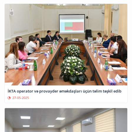
İKTA operator və provayder əməkdaşları üçün təlim təşkil edib
27-05-2025