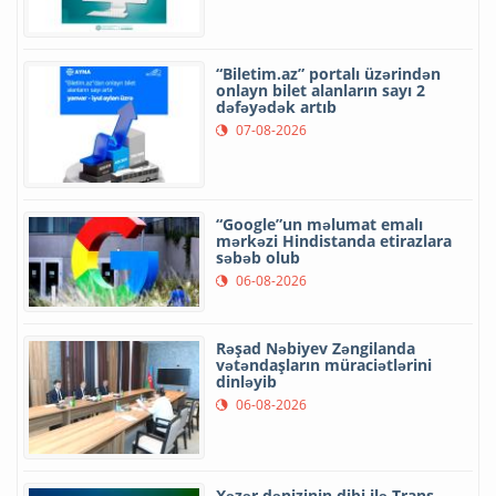
“Biletim.az” portalı üzərindən
onlayn bilet alanların sayı 2
dəfəyədək artıb
07-08-2026
“Google”un məlumat emalı
mərkəzi Hindistanda etirazlara
səbəb olub
06-08-2026
Rəşad Nəbiyev Zəngilanda
vətəndaşların müraciətlərini
dinləyib
06-08-2026
Xəzər dənizinin dibi ilə Trans-