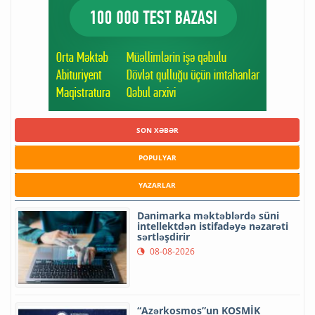
SON XƏBƏR
POPULYAR
YAZARLAR
Danimarka məktəblərdə süni
intellektdən istifadəyə nəzarəti
sərtləşdirir
08-08-2026
“Azərkosmos”un KOSMİK