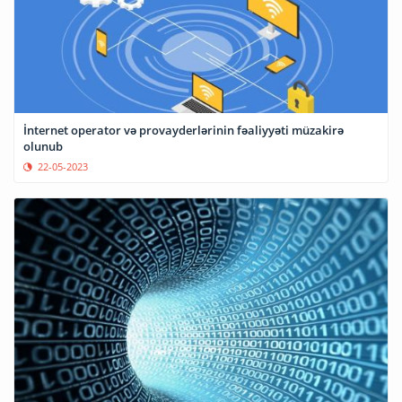
İnternet operator və provayderlərinin fəaliyyəti müzakirə
olunub
22-05-2023