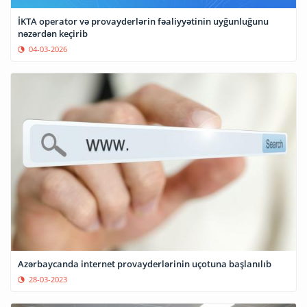
İKTA operator və provayderlərin fəaliyyətinin uyğunluğunu
nəzərdən keçirib
04-03-2026
Azərbaycanda internet provayderlərinin uçotuna başlanılıb
28-03-2023