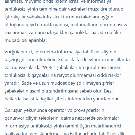
alınması, müvafiq öhdəliklərin icrası və informasiya
təhlükəsizliyinin təmininə dair vəzifələri müzakirə olunub.
İştirakçılar şəbəkə infrastrukturunun tələblərə uyğun
olduğunu qeyd etməklə yanaşı, məlumatların qorunması və
saxlanması zamanı üzləşdikləri çətinliklər barədə də fikir
mübadiləsi aparıblar.
Vurğulanıb ki, internetdə informasiya təhlükəsizliyinin
təşviqi gücləndirilməlidir. Xüsusilə fərdi evlərdə, mənzillərdə
və müəssisələrdə “Wi-Fi” şəbəkələrinin qurulması zamanı
təhlükəsizlik qaydalarına riayət olunmaması ciddi risklər
yaradır. Sadə və uzun müddət dəyişdirilməyən şifrlər
şəbəkələrin asanlıqla sındırılmasına səbəb olur. Bəzi
hallarda isə istifadəçilər şifrsiz internetdən yararlanırlar.
Görüşün yekununda operator və provayderlərin
qanunvericiliyin tələblərini daima nəzarətdə saxlamaları,
informasiya təhlükəsizliyinin təmini üçün maarifləndirici
fəaliyyətləri genişləndirməsi və istifadəçilərin təhlükəsizlik