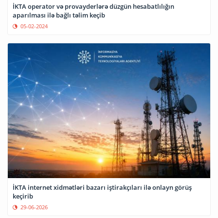
İKTA operator və provayderlərə düzgün hesabatlılığın
aparılması ilə bağlı təlim keçib
05-02-2024
İKTA internet xidmətləri bazarı iştirakçıları ilə onlayn görüş
keçirib
29-06-2026