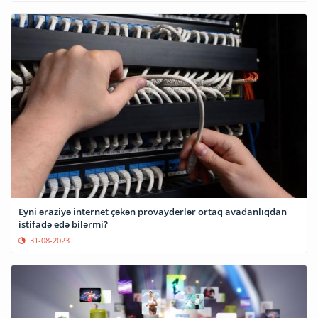
Eyni əraziyə internet çəkən provayderlər ortaq avadanlıqdan
istifadə edə bilərmi?
31-08-2023