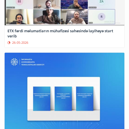
ETX fərdi məlumatların mühafizəsi sahəsində layihəyə start
verib
26-05-2026