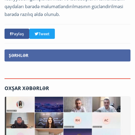
qaydaları barədə məlumatlandırılmasının gücləndirilməsi
barədə razılıq əldə olunub.
Paylaş
Tweet
ŞƏRHLƏR
OXŞAR XƏBƏRLƏR