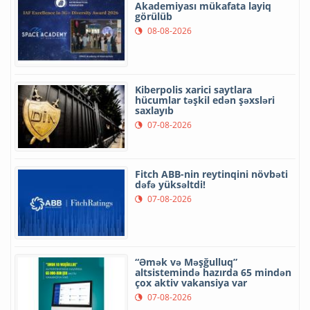
Akademiyası mükafata layiq
görülüb
08-08-2026
Kiberpolis xarici saytlara
hücumlar təşkil edən şəxsləri
saxlayıb
07-08-2026
Fitch ABB-nin reytinqini növbəti
dəfə yüksəltdi!
07-08-2026
“Əmək və Məşğulluq”
altsistemində hazırda 65 mindən
çox aktiv vakansiya var
07-08-2026