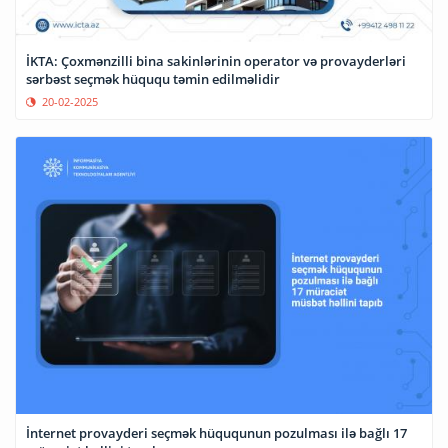
İKTA: Çoxmənzilli bina sakinlərinin operator və provayderləri
sərbəst seçmək hüququ təmin edilməlidir
20-02-2025
İnternet provayderi seçmək hüququnun pozulması ilə bağlı 17