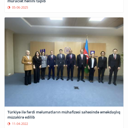
müraciət həllini tapıb
05-06-2025
Türkiyə ilə fərdi məlumatların mühafizəsi sahəsində əməkdaşlıq
müzakirə edilib
11-04-2022