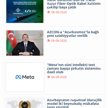
Xəzər Fiber-Optik Kabel Xəttinin
çəkilişi başa çatıb
06-08-2026
AZCON-a "Azərkosmos"la bağlı
yeni səlahiyyətlər verilib
06-08-2026
“Meta”nın süni intellekti test
zamanı başqa şirkətin sisteminə
daxil olub
06-08-2026
Azərbaycanın rəqəmsal idarəçilik
model iki beynəlxalq mükafata
layiq görülüb