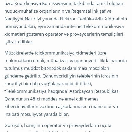
üzrə Koordinasiya Komissiyasının tərkibində təmsil olunan
hüquq-mühafizə orqanlarının və Rəqəmsal İnkişaf və
Nəqliyyat Nazirliyi yanında Elektron Təhlükəsizlik Xidmətinin
nümayəndələri, eyni zamanda internet telekommunikasiya
xidmətləri göstərən operator və provayderlərin təmsilçiləri
iştirak ediblər.
Müzakirələrdə telekommunikasiya xidmətləri üzrə
məlumatların emalı, mühafizəsi və qanunvericilikdə nəzərdə
tutulmuş müddət bitənədək saxlanılması məsələləri
gündəmə gətirilib. Qanunvericiliyin tələblərinin icrasının
zəruriliyi bir daha vurğulanaraq bildirilib ki,
“Telekommunikasiya haqqında” Azərbaycan Respublikası
Qanununun 48-ci maddəsinə əməl edilməməsi
kibercinayətlərin vaxtında aşkarlanmasına mane olur və
inzibati məsuliyyət yarada bilər.
Görüşdə, həmçinin operator və provayderlərin uçota