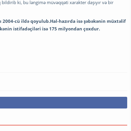
bildirib ki, bu ləngimə müvəqqəti xarakter daşıyır və bir
ı 2004-cü ildə qoyulub.Hal-hazırda isə şəbəkənin müxtəlif
ənin istifadəçiləri isə 175 milyondan çoxdur.