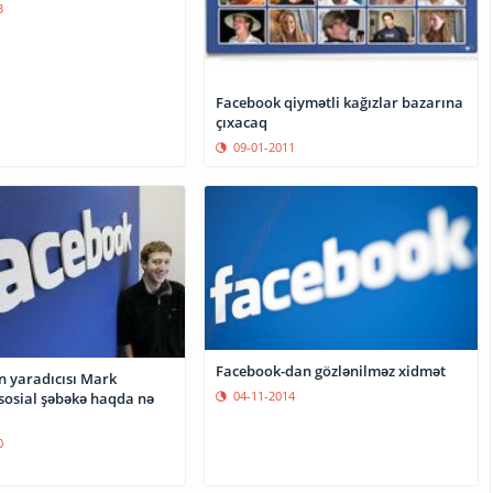
3
Facebook qiymətli kağızlar bazarına
çıxacaq
09-01-2011
Facebook-dan gözlənilməz xidmət
 yaradıcısı Mark
04-11-2014
sosial şəbəkə haqda nə
0