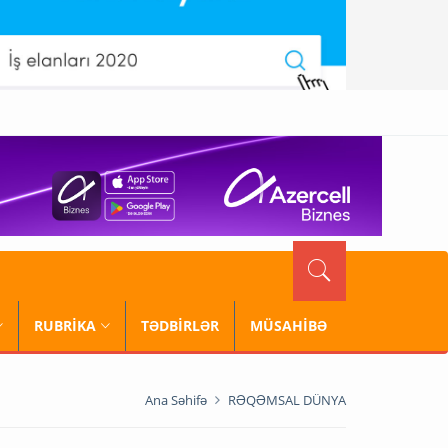
RUBRİKA
TƏDBİRLƏR
MÜSAHİBƏ
Ana Səhifə
RƏQƏMSAL DÜNYA