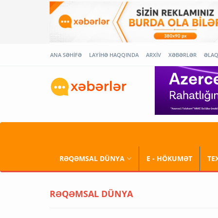
ANA SƏHİFƏ
LAYİHƏ HAQQINDA
ARXİV
XƏBƏRLƏR
ƏLA
RƏQƏMSAL DÜNYA
E - HÖKUMƏT
TE
RƏQƏMSAL DÜNYA