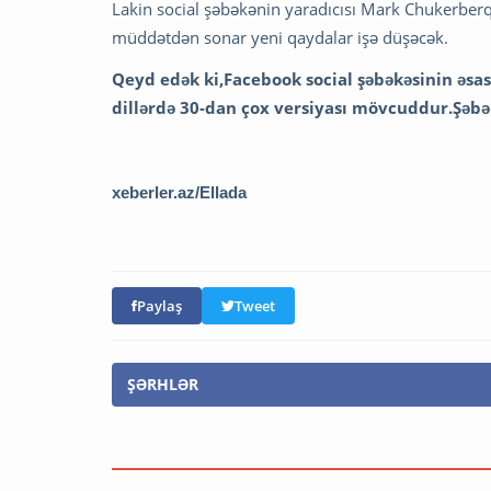
Lakin social şəbəkənin yaradıcısı Mark Chukerberq 
müddətdən sonar yeni qaydalar işə düşəcək.
Qeyd edək ki,Facebook social şəbəkəsinin əsas
dillərdə 30-dan çox versiyası mövcuddur.Şəbək
xeberler.az/Ellada
Paylaş
Tweet
ŞƏRHLƏR