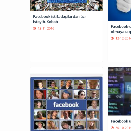
Facebook istifadəçilərdən üzr
istəyib- Səbəb
Facebook-d
12-11-2016
olmayacaq
12-12-201
Facebook u
30-10-201