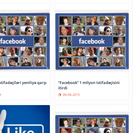
iləri yeniliyə qarşı
“Facebook” 1 milyon istifadəçisini
itirdi
9
09-04-2013