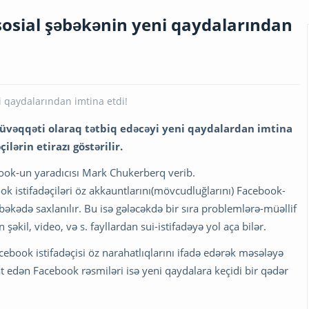
osial şəbəkənin yeni qaydalarından
üvəqqəti olaraq tətbiq edəcəyi yeni qaydalardan imtina
ilərin etirazı göstərilir.
ok-un yaradıcısı Mark Chukerberq verib.
k istifadəçiləri öz akkauntlarını(mövcudluğlarını) Facebook-
bəkədə saxlanılır. Bu isə gələcəkdə bir sıra problemlərə-müəllif
əkil, video, və s. fayllardan sui-istifadəyə yol aça bilər.
ebook istifadəçisi öz narahatlıqlarını ifadə edərək məsələyə
at edən Facebook rəsmiləri isə yeni qaydalara keçidi bir qədər