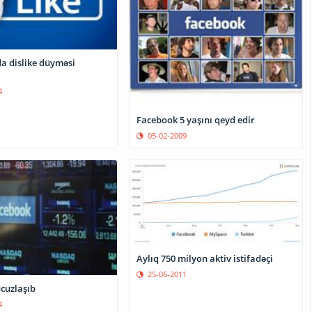
a dislike düyməsi
4
Facebook 5 yaşını qeyd edir
05-02-2009
Aylıq 750 milyon aktiv istifadəçi
25-06-2011
cuzlaşıb
4