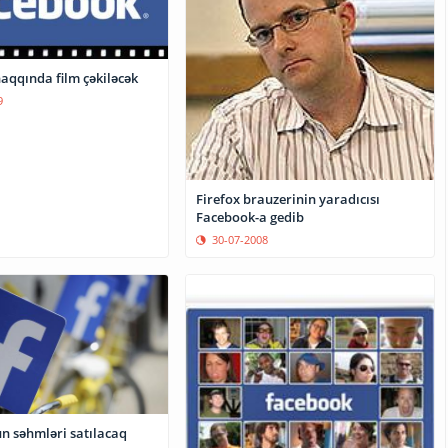
aqqında film çəkiləcək
9
Firefox brauzerinin yaradıcısı
Facebook-a gedib
30-07-2008
n səhmləri satılacaq