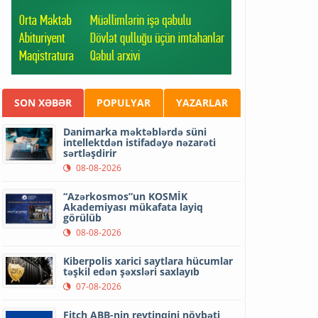
SON XƏBƏR
POPULYAR
YAZARLAR
Danimarka məktəblərdə süni
intellektdən istifadəyə nəzarəti
sərtləşdirir
08-08-2026
“Azərkosmos”un KOSMİK
Akademiyası mükafata layiq
görülüb
08-08-2026
Kiberpolis xarici saytlara hücumlar
təşkil edən şəxsləri saxlayıb
07-08-2026
Fitch ABB-nin reytinqini növbəti