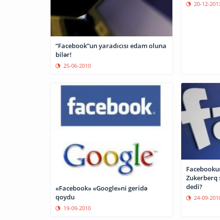
20-12-201
“Facebook”un yaradıcısı edam oluna
bilər!
25-06-2010
Facebookun
Zukerberq 
dedi?
«Facebook» «Google»ni geridə
qoydu
24-09-201
19-09-2010