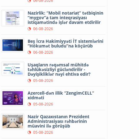
06-08-2026
Nazirlik: “Mobil notariat” tətbiqinin
“mygov”a tam inteqrasiyası
istiqamətində işlər davam etdirilir
06-08-2026
Beş İcra Hakimiyyəti İT sistemlərini
“Hökumət buludu”na köçürüb
06-08-2026
Uşaqların rəqəmsal mühitdə
təhlükəsizliyi gücləndirilir -
Dəyişikliklər nəyi ehtiva edir?
05-08-2026
Azercell-dən illik “ZengimCELL”
xidməti
05-08-2026
Nazir Qazaxıstanın Prezident
Administrasiyası rəhbərinin
müavini ilə görüşüb
05-08-2026