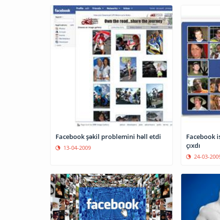
Facebook şəkil problemini həll etdi
Facebook istifadəç
çıxdı
13-04-2009
24-03-200