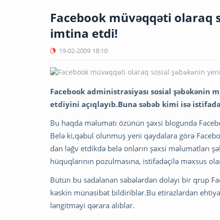
Facebook müvəqqəti olaraq s
imtina etdi!
19-02-2009
18:10
Facebook administrasiyası sosial şəbəkənin m
etdiyini açıqlayıb.Buna səbəb kimi isə istifadəç
Bu haqda məlumatı özünün şəxsi blogunda Facebo
Belə ki,qəbul olunmuş yeni qaydalara görə Faceboo
dan ləğv etdikdə belə onların şəxsi məlumatları şə
hüquqlarının pozulmasına, istifadəçilə məxsus olan ş
Bütün bu sadalanan səbələrdən dolayı bir qrup Fac
kəskin münasibət bildiriblər.Bu etirazlardan ehtiy
ləngitməyi qərara alıblar.