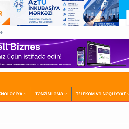
QƏ
XNOLOGİYA
TƏNZİMLƏMƏ
TELEKOM VƏ NƏQLİYYAT