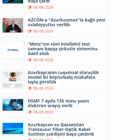
başa çatıb
06-08-2026
AZCON-a "Azərkosmos"la bağlı yeni
səlahiyyətlər verilib
06-08-2026
“Meta”nın süni intellekti test
zamanı başqa şirkətin sisteminə
daxil olub
06-08-2026
Azərbaycanın rəqəmsal idarəçilik
model iki beynəlxalq mükafata
layiq görülüb
06-08-2026
DSMF 7 ayda 135 minə yaxın
elektron arayış verib
06-08-2026
Azərbaycan və Qazaxıstan
Transxəzər Fiber-Optik Kabel
Xəttinin çəkilişini başa çatdırıb