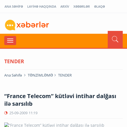
ANA SƏHİFƏ
LAYİHƏ HAQQINDA
ARXİV
XƏBƏRLƏR
ƏLAQƏ
TENDER
Ana Səhifə
TƏNZİMLƏMƏ
TENDER
“France Telecom” kütləvi intihar dalğası
ilə sarsılıb
25-09-2009
11:19