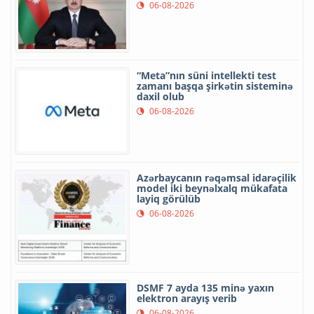
06-08-2026
“Meta”nın süni intellekti test
zamanı başqa şirkətin sisteminə
daxil olub
06-08-2026
Azərbaycanın rəqəmsal idarəçilik
model iki beynəlxalq mükafata
layiq görülüb
06-08-2026
DSMF 7 ayda 135 minə yaxın
elektron arayış verib
06-08-2026