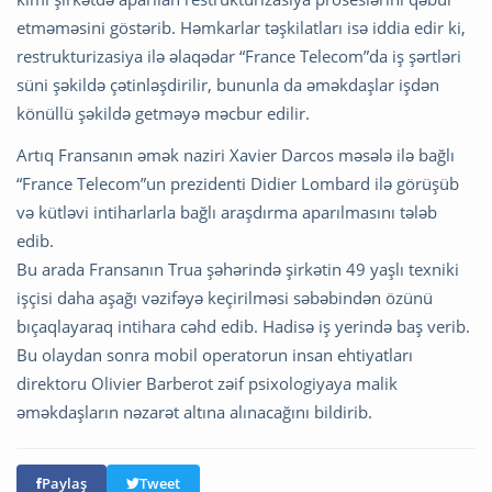
etməməsini göstərib. Həmkarlar təşkilatları isə iddia edir ki,
restrukturizasiya ilə əlaqədar “France Telecom”da iş şərtləri
süni şəkildə çətinləşdirilir, bununla da əməkdaşlar işdən
könüllü şəkildə getməyə məcbur edilir.
Artıq Fransanın əmək naziri Xavier Darcos məsələ ilə bağlı
“France Telecom”un prezidenti Didier Lombard ilə görüşüb
və kütləvi intiharlarla bağlı araşdırma aparılmasını tələb
edib.
Bu arada Fransanın Trua şəhərində şirkətin 49 yaşlı texniki
işçisi daha aşağı vəzifəyə keçirilməsi səbəbindən özünü
bıçaqlayaraq intihara cəhd edib. Hadisə iş yerində baş verib.
Bu olaydan sonra mobil operatorun insan ehtiyatları
direktoru Olivier Barberot zəif psixologiyaya malik
əməkdaşların nəzarət altına alınacağını bildirib.
Paylaş
Tweet