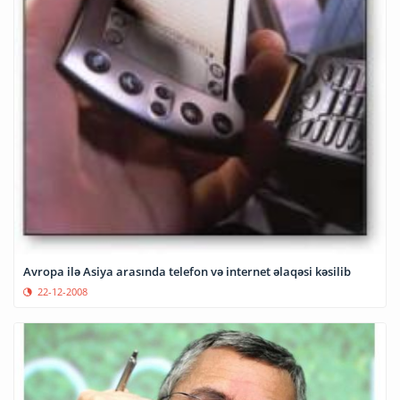
Avropa ilə Asiya arasında telefon və internet əlaqəsi kəsilib
22-12-2008