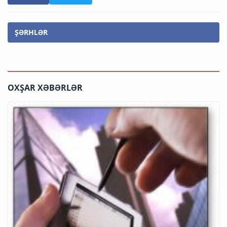
ŞƏRHLƏR
OXŞAR XƏBƏRLƏR