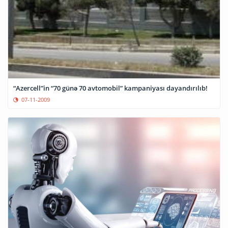
“Azercell”in “70 günə 70 avtomobil” kampaniyası dayandırılıb!
07-11-2009