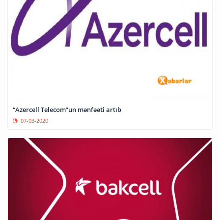
“Azercell Telecom”un mənfəəti artıb
07-03-2020