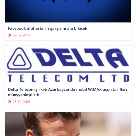
Facebook intiharların qarşısını ala biləcək
27-02-2015
Delta Telecom şirkəti Azərbaycanda mobil WiMAX üçün tarifləri
müəyyənləşdirib
25-12-2009