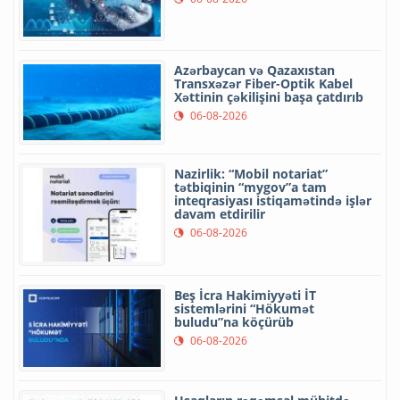
Azərbaycan və Qazaxıstan
Transxəzər Fiber-Optik Kabel
Xəttinin çəkilişini başa çatdırıb
06-08-2026
Nazirlik: “Mobil notariat”
tətbiqinin “mygov”a tam
inteqrasiyası istiqamətində işlər
davam etdirilir
06-08-2026
Beş İcra Hakimiyyəti İT
sistemlərini “Hökumət
buludu”na köçürüb
06-08-2026