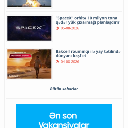
“SpaceX” orbitə 10 milyon tona
qədər yük çıxarmağı planlaşdırır
05-08-2026
Bakcell rouminqi ilə yay tətilində
dünyanı kəşf et
04-08-2026
Bütün xəbərlər