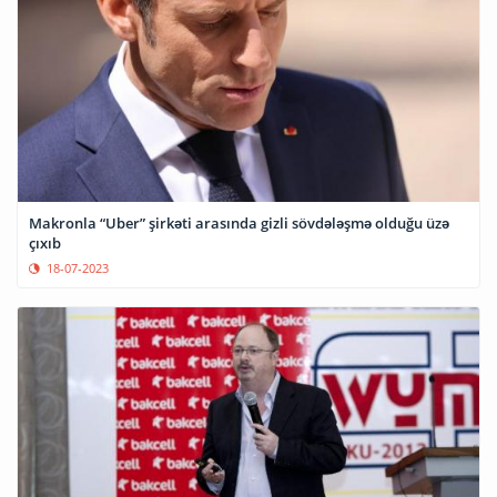
Makronla “Uber” şirkəti arasında gizli sövdələşmə olduğu üzə
çıxıb
18-07-2023