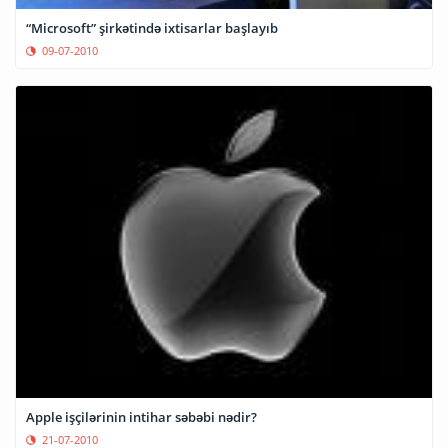
“Microsoft” şirkətində ixtisarlar başlayıb
09-07-2010
Apple işçilərinin intihar səbəbi nədir?
21-07-2010