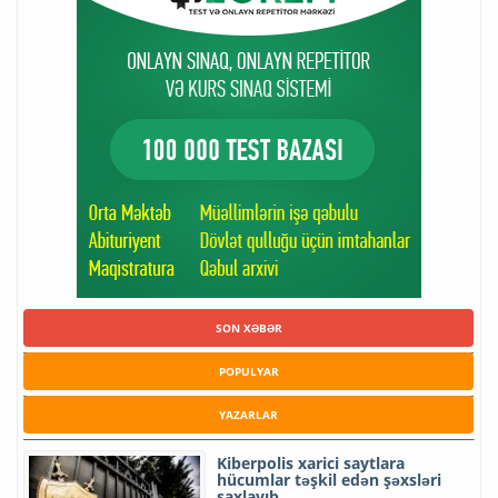
SON XƏBƏR
POPULYAR
YAZARLAR
Kiberpolis xarici saytlara
hücumlar təşkil edən şəxsləri
saxlayıb