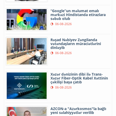
“Google”un məlumat emalı
mərkəzi Hindistanda etirazlara
səbəb olub
06-08-2026
Rəşad Nəbiyev Zəngilanda
vətəndaşların müraciətlərini
dinləyib
06-08-2026
Xəzər dənizinin dibi ilə Trans-
Xəzər Fiber-Optik Kabel Xəttinin
çəkilişi başa çatıb
06-08-2026
AZCON-a "Azərkosmos"la bağlı
yeni səlahiyyətlər verilib