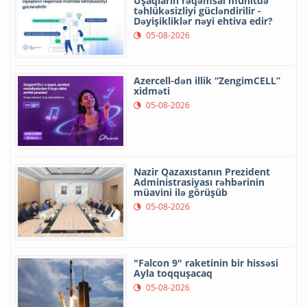
Uşaqların rəqəmsal mühitdə
təhlükəsizliyi gücləndirilir -
Dəyişikliklər nəyi ehtiva edir?
05-08-2026
Azercell-dən illik “ZengimCELL”
xidməti
05-08-2026
Nazir Qazaxıstanın Prezident
Administrasiyası rəhbərinin
müavini ilə görüşüb
05-08-2026
"Falcon 9" raketinin bir hissəsi
Ayla toqquşacaq
05-08-2026