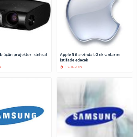
b üçün projektor istehsal
Apple 5 il ərzində LG ekranlarını
istifadə edəcək
9
13-01-2009