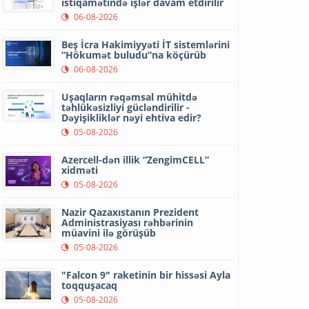
istiqamətində işlər davam etdirilir
06-08-2026
Beş İcra Hakimiyyəti İT sistemlərini
“Hökumət buludu”na köçürüb
06-08-2026
Uşaqların rəqəmsal mühitdə
təhlükəsizliyi gücləndirilir -
Dəyişikliklər nəyi ehtiva edir?
05-08-2026
Azercell-dən illik “ZengimCELL”
xidməti
05-08-2026
Nazir Qazaxıstanın Prezident
Administrasiyası rəhbərinin
müavini ilə görüşüb
05-08-2026
"Falcon 9" raketinin bir hissəsi Ayla
toqquşacaq
05-08-2026