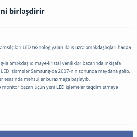
i birləşdirir
silçiləri LED texnologiyaları ilə iş üzrə əməkdaşlıqları haqda
ng-la əməkdaşlıq maye-kristal yeniliklər bazarında inkişafa
ilk LED işləmələr Samsung-da 2007-nin sonunda meydana gəlib.
ər əsasında məhsullar buraxmağa başlayıb.
 və monitor bazarı üçün yeni LED işləmələr təqdim etməyə