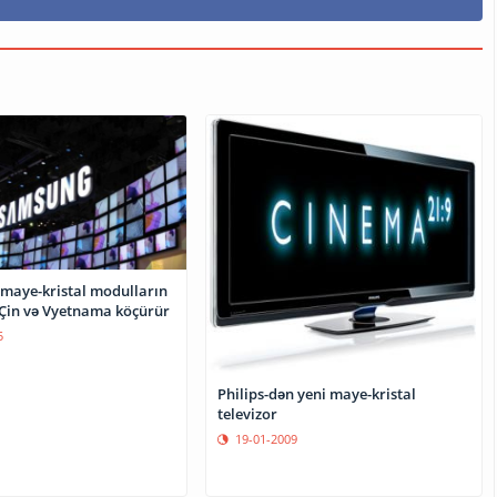
maye-kristal modulların
ı Çin və Vyetnama köçürür
5
Philips-dən yeni maye-kristal
televizor
19-01-2009