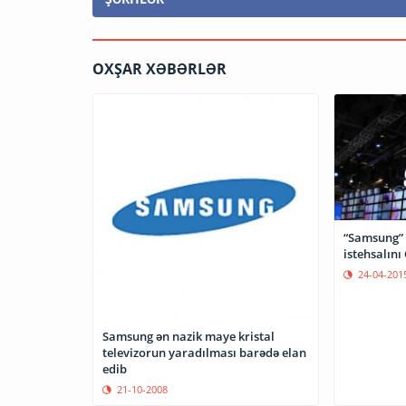
OXŞAR XƏBƏRLƏR
“Samsung” 
istehsalın
24-04-201
Samsung ən nazik maye kristal
televizorun yaradılması barədə elan
edib
21-10-2008