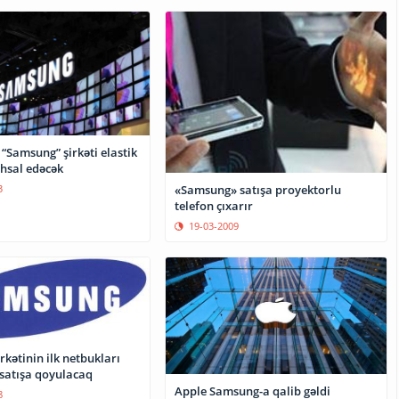
ə “Samsung” şirkəti elastik
ehsal edəcək
«Samsung» satışa proyektorlu
3
telefon çıxarır
19-03-2009
kətinin ilk netbukları
satışa qoyulacaq
Apple Samsung-a qalib gəldi
8