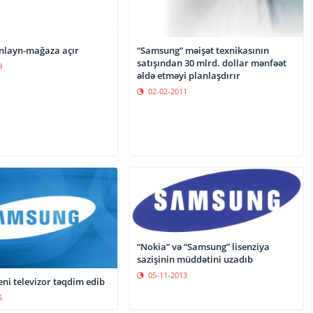
nlayn-mağaza açır
“Samsung” məişət texnikasının
satışından 30 mlrd. dollar mənfəət
9
əldə etməyi planlaşdırır
02-02-2011
“Nokia” və “Samsung” lisenziya
sazişinin müddətini uzadıb
05-11-2013
ni televizor təqdim edib
5