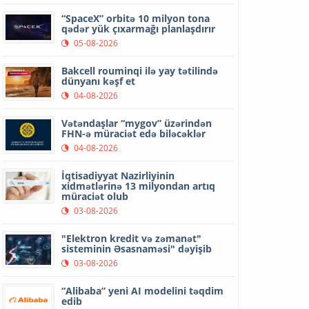
“SpaceX” orbitə 10 milyon tona
qədər yük çıxarmağı planlaşdırır
05-08-2026
Bakcell rouminqi ilə yay tətilində
dünyanı kəşf et
04-08-2026
Vətəndaşlar “mygov” üzərindən
FHN-ə müraciət edə biləcəklər
04-08-2026
İqtisadiyyat Nazirliyinin
xidmətlərinə 13 milyondan artıq
müraciət olub
03-08-2026
"Elektron kredit və zəmanət"
sisteminin Əsasnaməsi" dəyişib
03-08-2026
“Alibaba” yeni AI modelini təqdim
edib