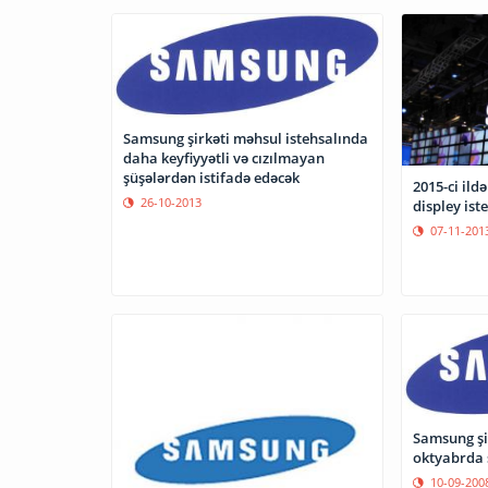
Samsung şirkəti məhsul istehsalında
daha keyfiyyətli və cızılmayan
şüşələrdən istifadə edəcək
2015-ci ild
26-10-2013
displey ist
07-11-201
Samsung şir
oktyabrda 
10-09-200