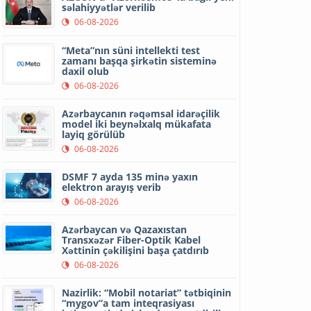
səlahiyyətlər verilib
06-08-2026
“Meta”nın süni intellekti test
zamanı başqa şirkətin sisteminə
daxil olub
06-08-2026
Azərbaycanın rəqəmsal idarəçilik
model iki beynəlxalq mükafata
layiq görülüb
06-08-2026
DSMF 7 ayda 135 minə yaxın
elektron arayış verib
06-08-2026
Azərbaycan və Qazaxıstan
Transxəzər Fiber-Optik Kabel
Xəttinin çəkilişini başa çatdırıb
06-08-2026
Nazirlik: “Mobil notariat” tətbiqinin
“mygov”a tam inteqrasiyası