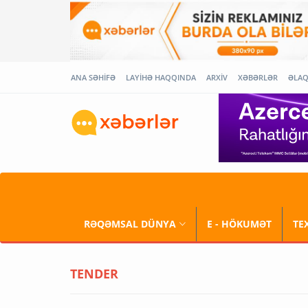
ANA SƏHİFƏ
LAYİHƏ HAQQINDA
ARXİV
XƏBƏRLƏR
ƏLA
RƏQƏMSAL DÜNYA
E - HÖKUMƏT
TE
TENDER