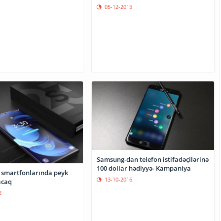
05-12-2015
Samsung-dan telefon istifadəçilərinə
100 dollar hədiyyə- Kampaniya
smartfonlarında peyk
13-10-2016
si olacaq
2