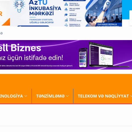
QƏ
XNOLOGİYA
TƏNZİMLƏMƏ
TELEKOM VƏ NƏQLİYYAT