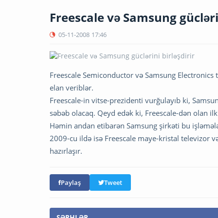
Freescale və Samsung güclərin
05-11-2008
17:46
Freescale Semiconductor və Samsung Electronics təm
elan veriblər.
Freescale-in vitse-prezidenti vurğulayıb ki, Samsu
səbəb olacaq. Qeyd edək ki, Freescale-dən olan 
Həmin andan etibarən Samsung şirkəti bu işləməl
2009-cu ildə isə Freescale maye-kristal televizor
hazırlaşır.
Paylaş
Tweet
ŞƏRHLƏR