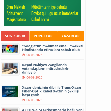
SON XƏBƏR
POPULYAR
YAZARLAR
“Google”un məlumat emalı mərkəzi
Hindistanda etirazlara səbəb olub
06-08-2026
Rəşad Nəbiyev Zəngilanda
vətəndaşların müraciətlərini
dinləyib
06-08-2026
Xəzər dənizinin dibi ilə Trans-Xəzər
Fiber-Optik Kabel Xəttinin çəkilişi
başa çatıb
06-08-2026
AZCON-a "Azərkosmos"la bağlı yeni