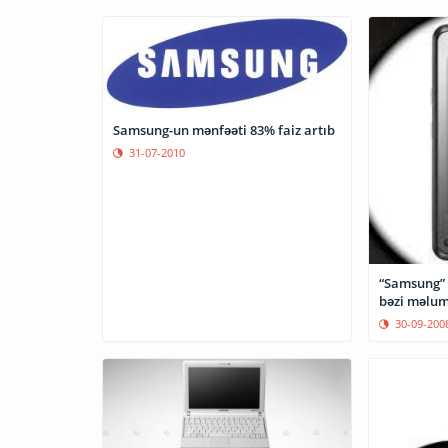
Samsung-un mənfəəti 83% faiz artıb
31-07-2010
“Samsung” 
bəzi məlum
30-09-200