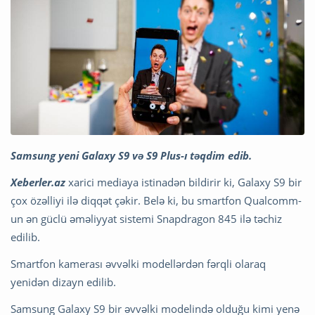
Samsung yeni Galaxy S9 və S9 Plus-ı təqdim edib.
Xeberler.az
xarici mediaya istinadən bildirir ki, Galaxy S9 bir
çox özəlliyi ilə diqqət çəkir. Belə ki, bu smartfon Qualcomm-
un ən güclü əməliyyat sistemi Snapdragon 845 ilə təchiz
edilib.
Smartfon kamerası əvvəlki modellərdən fərqli olaraq
yenidən dizayn edilib.
Samsung Galaxy S9 bir əvvəlki modelində olduğu kimi yenə