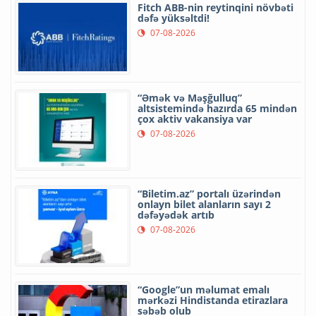
Fitch ABB-nin reytinqini növbəti
dəfə yüksəltdi!
07-08-2026
“Əmək və Məşğulluq”
altsistemində hazırda 65 mindən
çox aktiv vakansiya var
07-08-2026
“Biletim.az” portalı üzərindən
onlayn bilet alanların sayı 2
dəfəyədək artıb
07-08-2026
“Google”un məlumat emalı
mərkəzi Hindistanda etirazlara
səbəb olub