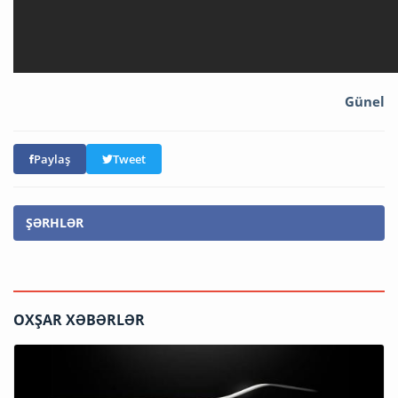
Günel
Paylaş
Tweet
ŞƏRHLƏR
OXŞAR XƏBƏRLƏR