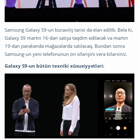
Samsung Galaxy S9-un buraxılış tarixi də elan edilib. Belə ki,
Galaxy S9 martın 16-dan satışa təqdim ediləcək və martın
19-dan pərakəndə mağazalarda satılacaq. Bundan sonra
Samsung-un yeni telefonunun ön sifarişini verə bilərsiniz.
Galaxy S9-un bütün texniki xüsusiyyətləri: