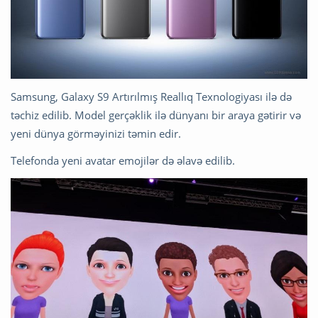
Samsung, Galaxy S9 Artırılmış Reallıq Texnologiyası ilə də
təchiz edilib. Model gerçəklik ilə dünyanı bir araya gətirir və
yeni dünya görməyinizi təmin edir.
Telefonda yeni avatar emojilər də əlavə edilib.