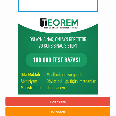
SON XƏBƏR
POPULYAR