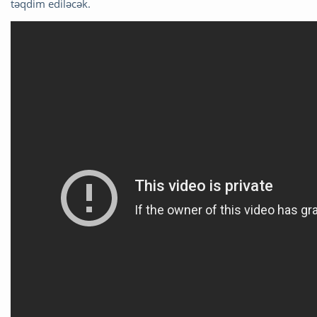
təqdim ediləcək.