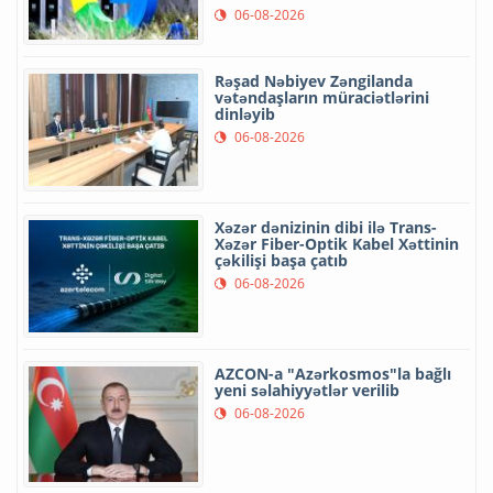
06-08-2026
Rəşad Nəbiyev Zəngilanda
vətəndaşların müraciətlərini
dinləyib
06-08-2026
Xəzər dənizinin dibi ilə Trans-
Xəzər Fiber-Optik Kabel Xəttinin
çəkilişi başa çatıb
06-08-2026
AZCON-a "Azərkosmos"la bağlı
yeni səlahiyyətlər verilib
06-08-2026