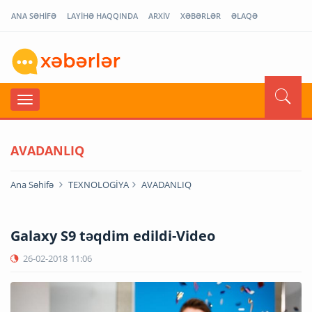
ANA SƏHİFƏ
LAYİHƏ HAQQINDA
ARXİV
XƏBƏRLƏR
ƏLAQƏ
AVADANLIQ
Ana Səhifə
TEXNOLOGİYA
AVADANLIQ
Galaxy S9 təqdim edildi-Video
26-02-2018
11:06