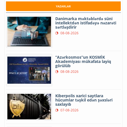
YAZARLAR
Danimarka məktəblərdə süni
intellektdən istifadəyə nəzarəti
sərtləşdirir
08-08-2026
“Azərkosmos”un KOSMİK
Akademiyası mükafata layiq
görülüb
08-08-2026
Kiberpolis xarici saytlara
hücumlar təşkil edən şəxsləri
saxlayıb
07-08-2026