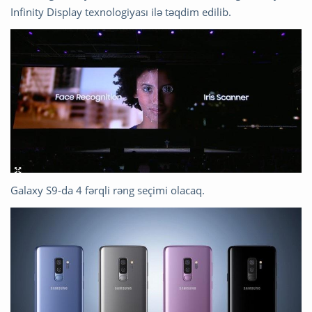
Infinity Display texnologiyası ilə təqdim edilib.
Galaxy S9-da 4 fərqli rəng seçimi olacaq.