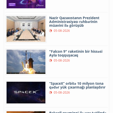
Nazir Qazaxıstanın Prezident
Administrasiyası rəhbərinin
müavini ilə görüşüb
05-08-2026
"Falcon 9" raketinin bir hissəsi
Ayla toqquşacaq
05-08-2026
“SpaceX” orbitə 10 milyon tona
qədər yük çıxarmağı planlaşdırır
05-08-2026
Bakcell rouminqi ilə yay tətilində