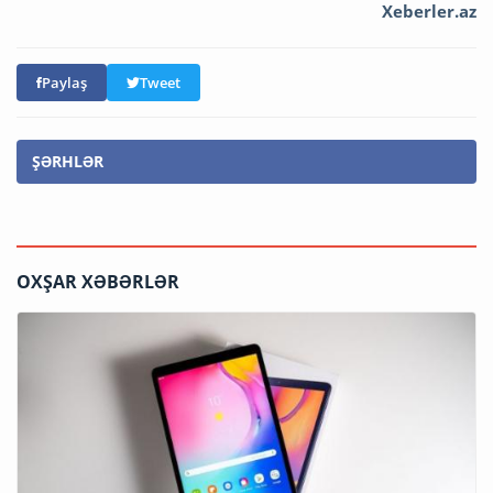
Xeberler.az
Paylaş
Tweet
ŞƏRHLƏR
OXŞAR XƏBƏRLƏR