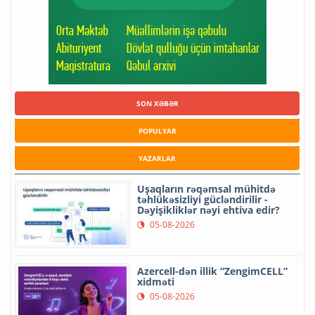
SON XƏBƏR
POPULYAR
YAZARLAR
Uşaqların rəqəmsal mühitdə
təhlükəsizliyi gücləndirilir -
Dəyişikliklər nəyi ehtiva edir?
05-08-2026
Azercell-dən illik “ZengimCELL”
xidməti
05-08-2026