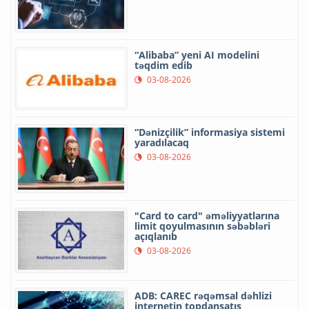
“Alibaba” yeni AI modelini
təqdim edib
03-08-2026
“Dənizçilik” informasiya sistemi
yaradılacaq
03-08-2026
"Card to card" əməliyyatlarına
limit qoyulmasının səbəbləri
açıqlanıb
03-08-2026
ADB: CAREC rəqəmsal dəhlizi
internetin topdansatış