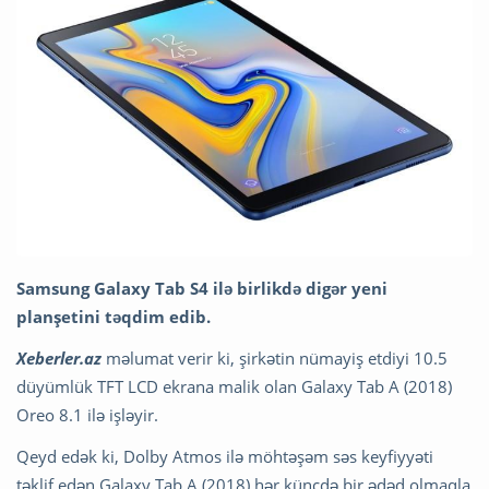
Samsung Galaxy Tab S4 ilə birlikdə digər yeni
planşetini təqdim edib.
Xeberler.az
məlumat verir ki, şirkətin nümayiş etdiyi 10.5
düyümlük TFT LCD ekrana malik olan Galaxy Tab A (2018)
Oreo 8.1 ilə işləyir.
Qeyd edək ki, Dolby Atmos ilə möhtəşəm səs keyfiyyəti
təklif edən Galaxy Tab A (2018) hər küncdə bir ədəd olmaqla