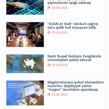
qiymətlərini aşağı salacaq
03-08-2026
“ASAN AI Hub” növbəti çağırış
üzrə qalib həll müəyyən edib
03-08-2026
Nazir Rəşad Nəbiyev Zəngilanda
vətəndaşları qəbul edəcək
03-08-2026
Magistraturaya qəbul olunanların
nəzərinə: Qeydiyyat yalnız
“mygov” üzərindən aparılacaq
03-08-2026