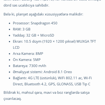
dörd səs ucaldıcıya sahibdir.
Belə ki, planşet aşağıdakı xüsusiyyətlərə malikdir:
Prosessor: Snapdragon 450
RAM: 3 GB
Yaddaş: 32 GB + MicroSD
Ekran: 10.5 düym (1920 × 1200 piksel) WUXGA TFT
LCD
Arxa Kamera: 8MP
Ön Kamera: 5MP
Batareya: 7300 mAh
Əməliyyat sistemi: Android 8.1 Oreo
Bağlantı: 4G LTE (üstünlük), WiFi 802.11 ac, Wi-Fi
Direct, Bluetooth 4.2, GPS, GLONASS, USB Tip C
Bildirək ki, məhsul qara, mavi və boz rənglərdə satışa
çıxarılacaq.