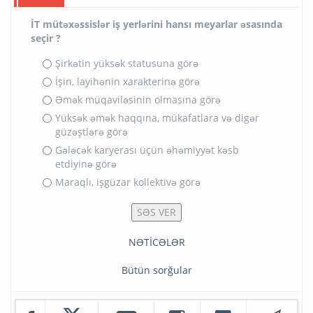
İT mütəxəssislər iş yerlərini hansı meyarlar əsasında
seçir ?
Şirkətin yüksək statusuna görə
İşin, layihənin xarakterinə görə
Əmək müqaviləsinin olmasına görə
Yüksək əmək haqqına, mükafatlara və digər
güzəştlərə görə
Gələcək karyerası üçün əhəmiyyət kəsb
etdiyinə görə
Maraqlı, işgüzar kollektivə görə
NƏTİCƏLƏR
Bütün sorğular