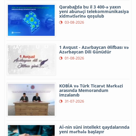
Qarabağda bu il 3 400-ə yaxın
yeni abunəçi telekommunikasiya
xidmətlərinə qoşulub
03-08-2026
1 Avqust - Azərbaycan Əlifbası və
Azərbaycan Dili Günüdür
01-08-2026
KOBİA və Türk Ticarət Mərkəzi
arasında Memorandum
imzalanıb
31-07-2026
Aİ-nin süni intellekt qaydalarında
yeni mərhələ başlayır