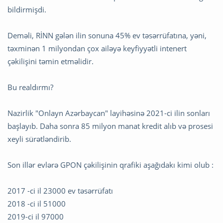
bildirmişdi.
Deməli, RİNN gələn ilin sonuna 45% ev təsərrüfatına, yəni,
təxminən 1 milyondan çox ailəyə keyfiyyətli intenert
çəkilişini təmin etməlidir.
Bu realdırmı?
Nazirlik "Onlayn Azərbaycan" layihəsinə 2021-ci ilin sonları
başlayıb. Daha sonra 85 milyon manat kredit alıb və prosesi
xeyli sürətləndirib.
Son illər evlərə GPON çəkilişinin qrafiki aşağıdakı kimi olub :
2017 -ci il 23000 ev təsərrüfatı
2018 -ci il 51000
2019-ci il 97000