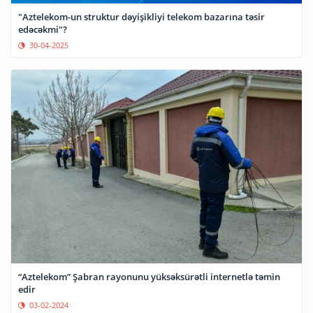
"Aztelekom-un struktur dəyişikliyi telekom bazarına təsir
edəcəkmi"?
30-04-2025
“Aztelekom” Şabran rayonunu yüksəksürətli internetlə təmin
edir
03-02-2024