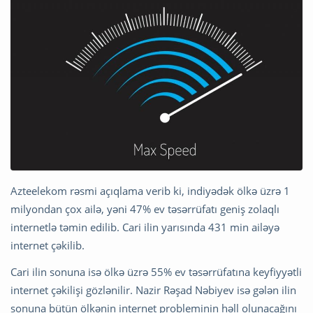
Azteelekom rəsmi açıqlama verib ki, indiyədək ölkə üzrə 1
milyondan çox ailə, yəni 47% ev təsərrüfatı geniş zolaqlı
internetlə təmin edilib. Cari ilin yarısında 431 min ailəyə
internet çəkilib.
Cari ilin sonuna isə ölkə üzrə 55% ev təsərrüfatına keyfiyyətli
internet çəkilişi gözlənilir. Nazir Rəşad Nəbiyev isə gələn ilin
sonuna bütün ölkənin internet probleminin həll olunacağını