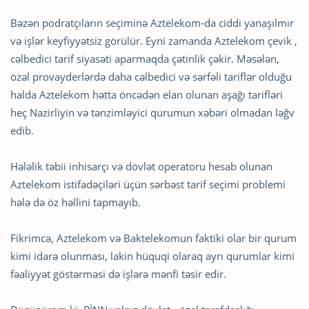
Bəzən podratçıların seçiminə Aztelekom-da ciddi yanaşılmır
və işlər keyfiyyətsiz görülür. Eyni zamanda Aztelekom çevik ,
cəlbedici tarif siyasəti aparmaqda çətinlik çəkir. Məsələn,
özəl provayderlərdə daha cəlbedici və sərfəli tariflər olduğu
halda Aztelekom hətta öncədən elan olunan aşağı tarifləri
heç Nazirliyin və tənzimləyici qurumun xəbəri olmadan ləğv
edib.
Hələlik təbii inhisarçı və dövlət operatoru hesab olunan
Aztelekom istifadəçiləri üçün sərbəst tarif seçimi problemi
hələ də öz həllini tapmayıb.
Fikrimcə, Aztelekom və Baktelekomun faktiki olar bir qurum
kimi idarə olunması, lakin hüquqi olaraq ayrı qurumlar kimi
fəaliyyət göstərməsi də işlərə mənfi təsir edir.