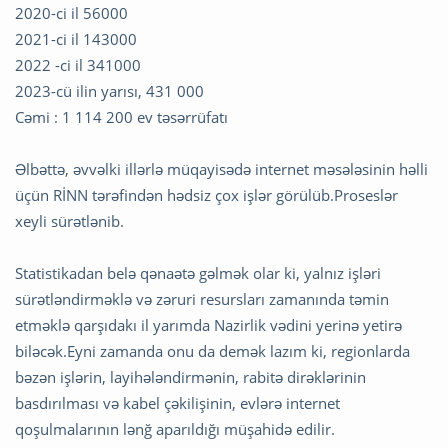
2020-ci il 56000
2021-ci il 143000
2022 -ci il 341000
2023-cü ilin yarısı, 431 000
Cəmi : 1 114 200 ev təsərrüfatı
Əlbəttə, əvvəlki illərlə müqayisədə internet məsələsinin həlli
üçün RİNN tərəfindən hədsiz çox işlər görülüb.Proseslər
xeyli sürətlənib.
Statistikadan belə qənaətə gəlmək olar ki, yalnız işləri
sürətləndirməklə və zəruri resursları zamanında təmin
etməklə qarşıdakı il yarımda Nazirlik vədini yerinə yetirə
biləcək.Eyni zamanda onu da demək lazım ki, regionlarda
bəzən işlərin, layihələndirmənin, rabitə dirəklərinin
basdırılması və kabel çəkilişinin, evlərə internet
qoşulmalarının lənğ aparıldığı müşahidə edilir.