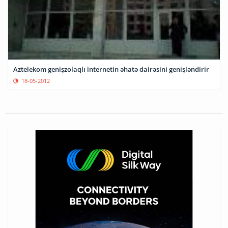
Aztelekom genişzolaqlı internetin əhatə dairəsini genişləndirir
18-05-2012