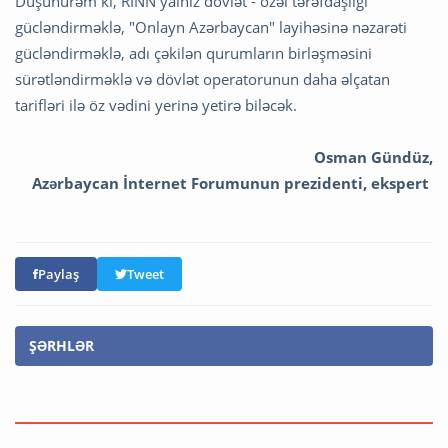
Düşünürəm ki, RİNN yalnız dövlət - özəl tərəfdaşlığı
gücləndirməklə, "Onlayn Azərbaycan" layihəsinə nəzarəti
gücləndirməklə, adı çəkilən qurumların birləşməsini
sürətləndirməklə və dövlət operatorunun daha əlçatan
tarifləri ilə öz vədini yerinə yetirə biləcək.
Osman Gündüz,
Azərbaycan İnternet Forumunun prezidenti, ekspert
Paylaş
Tweet
ŞƏRHLƏR