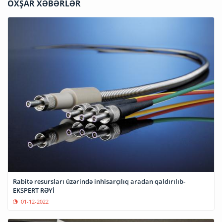
OXŞAR XƏBƏRLƏR
Rabitə resursları üzərində inhisarçılıq aradan qaldırılıb-
EKSPERT RƏYİ
01-12-2022