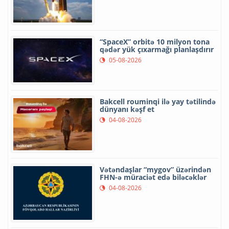
“SpaceX” orbitə 10 milyon tona
qədər yük çıxarmağı planlaşdırır
05-08-2026
Bakcell rouminqi ilə yay tətilində
dünyanı kəşf et
04-08-2026
Vətəndaşlar “mygov” üzərindən
FHN-ə müraciət edə biləcəklər
04-08-2026