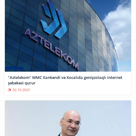
"Aztelekom" MMC Xankəndi və Xocalıda genişzolaqlı internet
şəbəkəsi qurur
02-10-2023