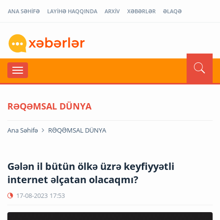
ANA SƏHİFƏ
LAYİHƏ HAQQINDA
ARXİV
XƏBƏRLƏR
ƏLAQƏ
RƏQƏMSAL DÜNYA
Ana Səhifə
RƏQƏMSAL DÜNYA
Gələn il bütün ölkə üzrə keyfiyyətli
internet əlçatan olacaqmı?
17-08-2023
17:53