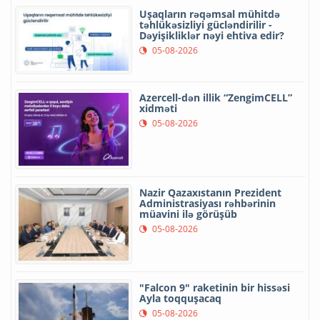
Uşaqların rəqəmsal mühitdə
təhlükəsizliyi gücləndirilir -
Dəyişikliklər nəyi ehtiva edir?
05-08-2026
Azercell-dən illik “ZengimCELL”
xidməti
05-08-2026
Nazir Qazaxıstanın Prezident
Administrasiyası rəhbərinin
müavini ilə görüşüb
05-08-2026
"Falcon 9" raketinin bir hissəsi
Ayla toqquşacaq
05-08-2026