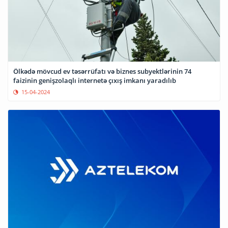
Ölkədə mövcud ev təsərrüfatı və biznes subyektlərinin 74
faizinin genişzolaqlı internetə çıxış imkanı yaradılıb
15-04-2024