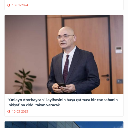
13-01-2024
"Onlayn Azərbaycan" layihəsinin başa çatması bir çox sahənin
inkişafına ciddi təkan verəcək
10-03-2025