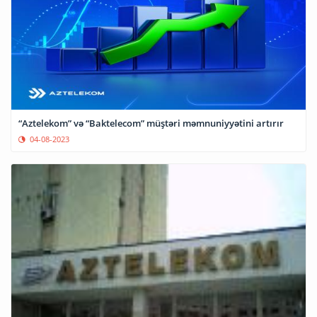
“Aztelekom” və “Baktelecom” müştəri məmnuniyyətini artırır
04-08-2023