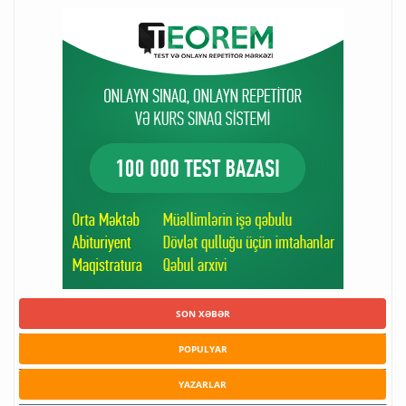
SON XƏBƏR
POPULYAR
YAZARLAR