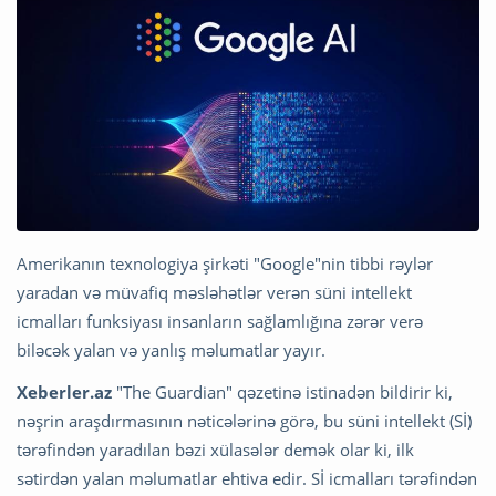
Amerikanın texnologiya şirkəti "Google"nin tibbi rəylər
yaradan və müvafiq məsləhətlər verən süni intellekt
icmalları funksiyası insanların sağlamlığına zərər verə
biləcək yalan və yanlış məlumatlar yayır.
Xeberler.az
"The Guardian" qəzetinə istinadən bildirir ki,
nəşrin araşdırmasının nəticələrinə görə, bu süni intellekt (Sİ)
tərəfindən yaradılan bəzi xülasələr demək olar ki, ilk
sətirdən yalan məlumatlar ehtiva edir. Sİ icmalları tərəfindən