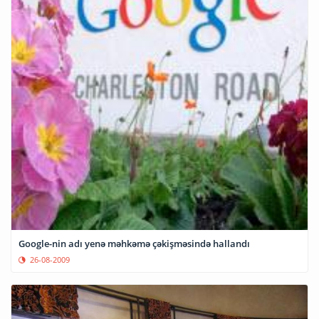
Google-nin adı yenə məhkəmə çəkişməsində hallandı
26-08-2009