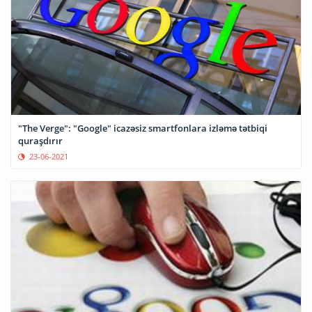
"The Verge": "Google" icazəsiz smartfonlara izləmə tətbiqi
quraşdırır
23-06-2021