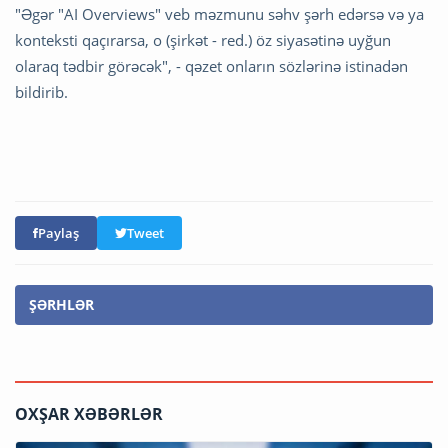
"Əgər "AI Overviews" veb məzmunu səhv şərh edərsə və ya
konteksti qaçırarsa, o (şirkət - red.) öz siyasətinə uyğun
olaraq tədbir görəcək", - qəzet onların sözlərinə istinadən
bildirib.
Paylaş
Tweet
ŞƏRHLƏR
OXŞAR XƏBƏRLƏR