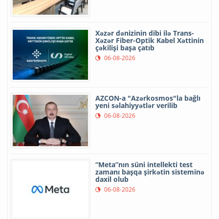
Xəzər dənizinin dibi ilə Trans-
Xəzər Fiber-Optik Kabel Xəttinin
çəkilişi başa çatıb
06-08-2026
AZCON-a "Azərkosmos"la bağlı
yeni səlahiyyətlər verilib
06-08-2026
“Meta”nın süni intellekti test
zamanı başqa şirkətin sisteminə
daxil olub
06-08-2026