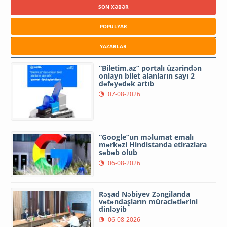
SON XƏBƏR
POPULYAR
YAZARLAR
“Biletim.az” portalı üzərindən
onlayn bilet alanların sayı 2
dəfəyədək artıb
07-08-2026
“Google”un məlumat emalı
mərkəzi Hindistanda etirazlara
səbəb olub
06-08-2026
Rəşad Nəbiyev Zəngilanda
vətəndaşların müraciətlərini
dinləyib
06-08-2026