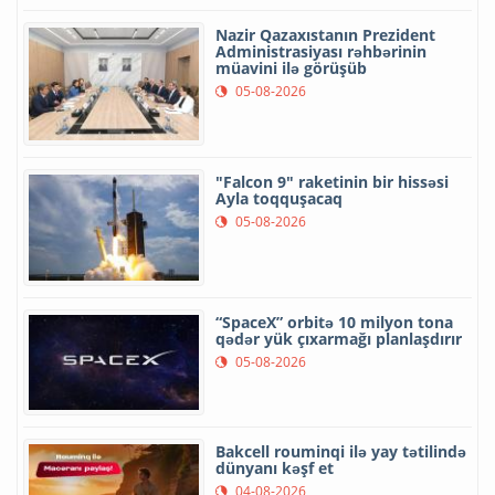
Nazir Qazaxıstanın Prezident
Administrasiyası rəhbərinin
müavini ilə görüşüb
05-08-2026
"Falcon 9" raketinin bir hissəsi
Ayla toqquşacaq
05-08-2026
“SpaceX” orbitə 10 milyon tona
qədər yük çıxarmağı planlaşdırır
05-08-2026
Bakcell rouminqi ilə yay tətilində
dünyanı kəşf et
04-08-2026