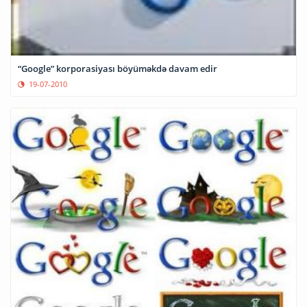
“Google” korporasiyası böyüməkdə davam edir
19-07-2010