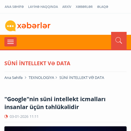
ANA SƏHİFƏ
LAYİHƏ HAQQINDA
ARXİV
XƏBƏRLƏR
ƏLAQƏ
SÜNİ İNTELLEKT VƏ DATA
Ana Səhifə
TEXNOLOGİYA
SÜNİ İNTELLEKT VƏ DATA
"Google"nin süni intellekt icmalları
insanlar üçün təhlükəlidir
03-01-2026
11:11