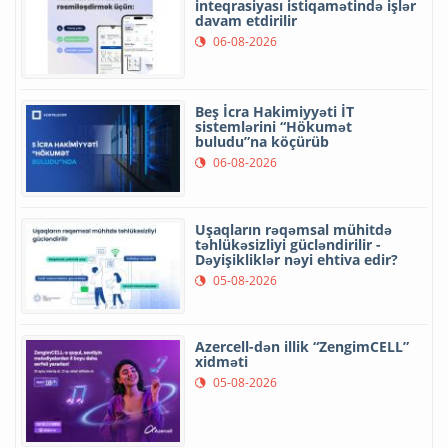
inteqrasiyası istiqamətində işlər
davam etdirilir
06-08-2026
Beş İcra Hakimiyyəti İT
sistemlərini “Hökumət
buludu”na köçürüb
06-08-2026
Uşaqların rəqəmsal mühitdə
təhlükəsizliyi gücləndirilir -
Dəyişikliklər nəyi ehtiva edir?
05-08-2026
Azercell-dən illik “ZengimCELL”
xidməti
05-08-2026