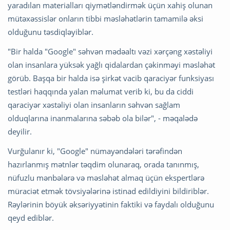
yaradılan materialları qiymətləndirmək üçün xahiş olunan
mütəxəssislər onların tibbi məsləhətlərin tamamilə əksi
olduğunu təsdiqləyiblər.
"Bir halda "Google" səhvən mədəaltı vəzi xərçəng xəstəliyi
olan insanlara yüksək yağlı qidalardan çəkinməyi məsləhət
görüb. Başqa bir halda isə şirkət vacib qaraciyər funksiyası
testləri haqqında yalan məlumat verib ki, bu da ciddi
qaraciyər xəstəliyi olan insanların səhvən sağlam
olduqlarına inanmalarına səbəb ola bilər", - məqalədə
deyilir.
Vurğulanır ki, "Google" nümayəndələri tərəfindən
hazırlanmış mətnlər təqdim olunaraq, orada tanınmış,
nüfuzlu mənbələrə və məsləhət almaq üçün ekspertlərə
müraciət etmək tövsiyələrinə istinad edildiyini bildiriblər.
Rəylərinin böyük əksəriyyətinin faktiki və faydalı olduğunu
qeyd ediblər.