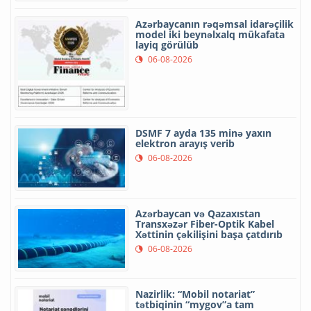
Azərbaycanın rəqəmsal idarəçilik
model iki beynəlxalq mükafata
layiq görülüb
06-08-2026
DSMF 7 ayda 135 minə yaxın
elektron arayış verib
06-08-2026
Azərbaycan və Qazaxıstan
Transxəzər Fiber-Optik Kabel
Xəttinin çəkilişini başa çatdırıb
06-08-2026
Nazirlik: “Mobil notariat”
tətbiqinin “mygov”a tam