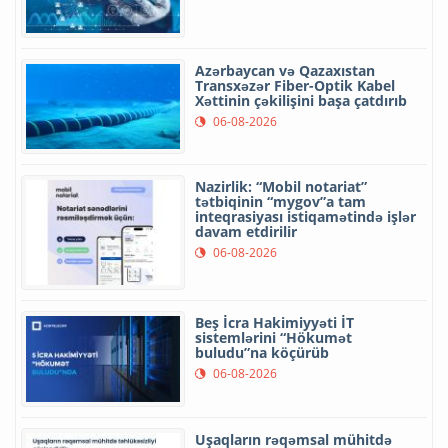
Azərbaycan və Qazaxıstan
Transxəzər Fiber-Optik Kabel
Xəttinin çəkilişini başa çatdırıb
06-08-2026
Nazirlik: “Mobil notariat”
tətbiqinin “mygov”a tam
inteqrasiyası istiqamətində işlər
davam etdirilir
06-08-2026
Beş İcra Hakimiyyəti İT
sistemlərini “Hökumət
buludu”na köçürüb
06-08-2026
Uşaqların rəqəmsal mühitdə