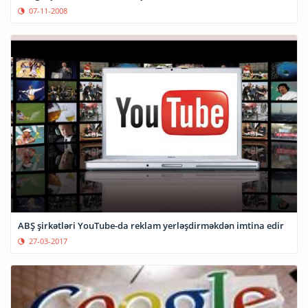
07-11-2008
ABŞ şirkətləri YouTube-da reklam yerləşdirməkdən imtina edir
27-03-2017