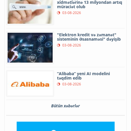
xidmətlərinə 13 milyondan artıq
müraciət olub
03-08-2026
"Elektron kredit və zəmanət"
sisteminin Əsasnaməsi" dəyişib
03-08-2026
“Alibaba” yeni AI modelini
təqdim edib
03-08-2026
Bütün xəbərlər