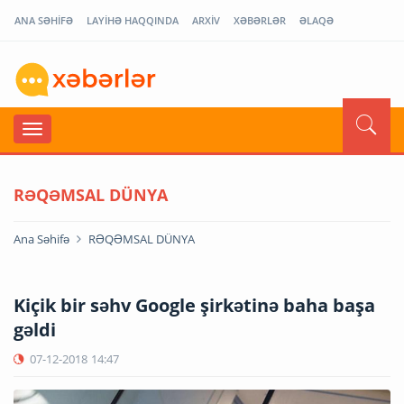
ANA SƏHİFƏ
LAYİHƏ HAQQINDA
ARXİV
XƏBƏRLƏR
ƏLAQƏ
RƏQƏMSAL DÜNYA
Ana Səhifə
RƏQƏMSAL DÜNYA
Kiçik bir səhv Google şirkətinə baha başa
gəldi
07-12-2018
14:47