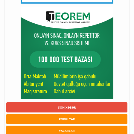
SON XƏBƏR
POPULYAR
YAZARLAR