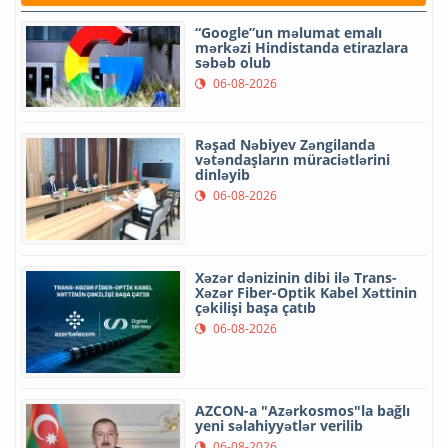
“Google”un məlumat emalı
mərkəzi Hindistanda etirazlara
səbəb olub
06-08-2026
Rəşad Nəbiyev Zəngilanda
vətəndaşların müraciətlərini
dinləyib
06-08-2026
Xəzər dənizinin dibi ilə Trans-
Xəzər Fiber-Optik Kabel Xəttinin
çəkilişi başa çatıb
06-08-2026
AZCON-a "Azərkosmos"la bağlı
yeni səlahiyyətlər verilib
06-08-2026