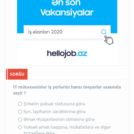
SORĞU
İT mütəxəssislər iş yerlərini hansı meyarlar əsasında
seçir ?
Şirkətin yüksək statusuna görə
İşin, layihənin xarakterinə görə
Əmək müqaviləsinin olmasına görə
Yüksək əmək haqqına, mükafatlara və digər
güzəştlərə görə