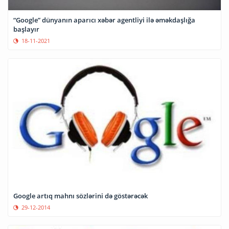
“Google” dünyanın aparıcı xəbər agentliyi ilə əməkdaşlığa
başlayır
18-11-2021
Google artıq mahnı sözlərini də göstərəcək
29-12-2014