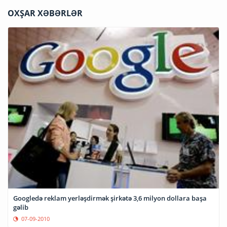
OXŞAR XƏBƏRLƏR
Googledə reklam yerləşdirmək şirkətə 3,6 milyon dollara başa
gəlib
07-09-2010