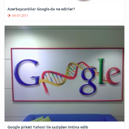
Azərbaycanlılar Google-da nə edirlər?
04-07-2011
Google şirkəti Yahoo! ilə sazişdən imtina edib