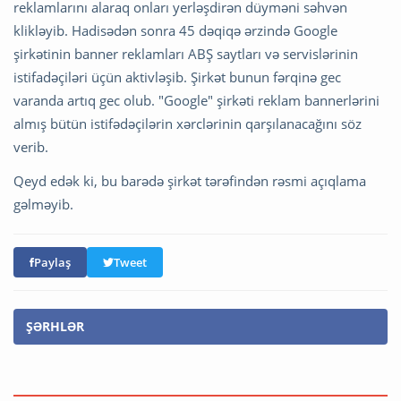
reklamlarını alaraq onları yerləşdirən düyməni səhvən
klikləyib. Hadisədən sonra 45 dəqiqə ərzində Google
şirkətinin banner reklamları ABŞ saytları və servislərinin
istifadəçiləri üçün aktivləşib. Şirkət bunun fərqinə gec
varanda artıq gec olub. "Google" şirkəti reklam bannerlərini
almış bütün istifədəçilərin xərclərinin qarşılanacağını söz
verib.
Qeyd edək ki, bu barədə şirkət tərəfindən rəsmi açıqlama
gəlməyib.
Paylaş
Tweet
ŞƏRHLƏR