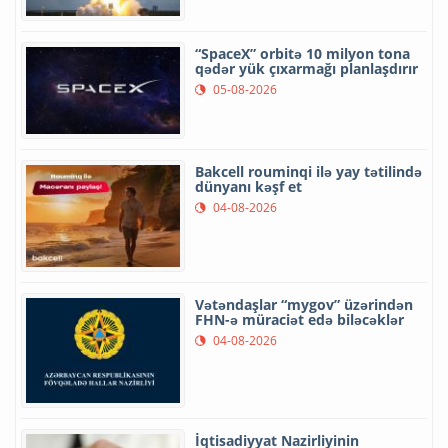
“SpaceX” orbitə 10 milyon tona
qədər yük çıxarmağı planlaşdırır
05-08-2026
Bakcell rouminqi ilə yay tətilində
dünyanı kəşf et
04-08-2026
Vətəndaşlar “mygov” üzərindən
FHN-ə müraciət edə biləcəklər
04-08-2026
İqtisadiyyat Nazirliyinin