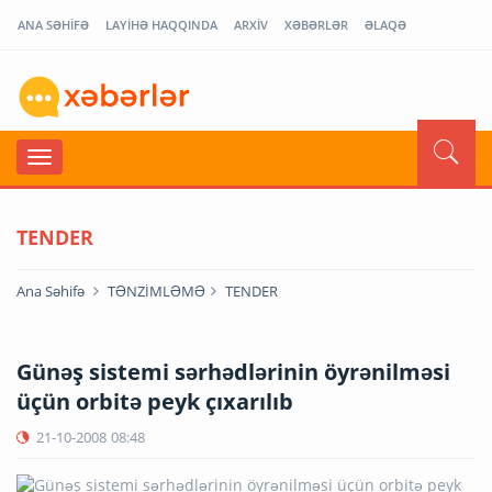
ANA SƏHİFƏ
LAYİHƏ HAQQINDA
ARXİV
XƏBƏRLƏR
ƏLAQƏ
TENDER
Ana Səhifə
TƏNZİMLƏMƏ
TENDER
Günəş sistemi sərhədlərinin öyrənilməsi
üçün orbitə peyk çıxarılıb
21-10-2008
08:48