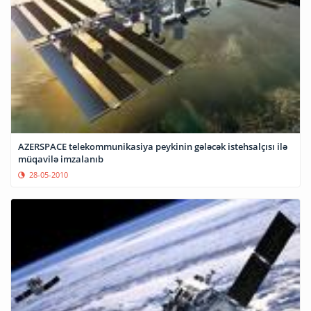
AZERSPACE telekommunikasiya peykinin gələcək istehsalçısı ilə
müqavilə imzalanıb
28-05-2010