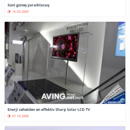
Süni günəş yaradılacaq
16-03-2009
Enerji cəhətdən ən effektiv Sharp Solar LCD TV
07-10-2008