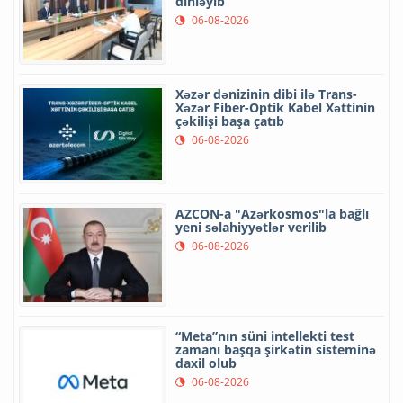
dinləyib
06-08-2026
Xəzər dənizinin dibi ilə Trans-
Xəzər Fiber-Optik Kabel Xəttinin
çəkilişi başa çatıb
06-08-2026
AZCON-a "Azərkosmos"la bağlı
yeni səlahiyyətlər verilib
06-08-2026
“Meta”nın süni intellekti test
zamanı başqa şirkətin sisteminə
daxil olub
06-08-2026