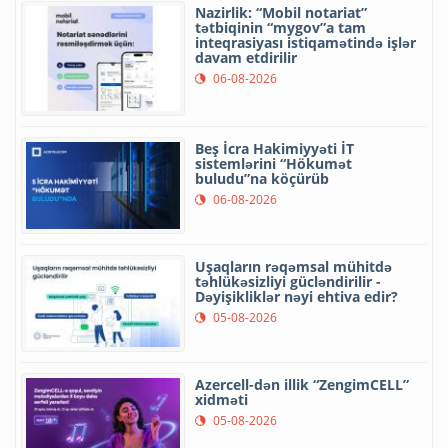
Nazirlik: “Mobil notariat”
tətbiqinin “mygov”a tam
inteqrasiyası istiqamətində işlər
davam etdirilir
06-08-2026
Beş İcra Hakimiyyəti İT
sistemlərini “Hökumət
buludu”na köçürüb
06-08-2026
Uşaqların rəqəmsal mühitdə
təhlükəsizliyi gücləndirilir -
Dəyişikliklər nəyi ehtiva edir?
05-08-2026
Azercell-dən illik “ZengimCELL”
xidməti
05-08-2026