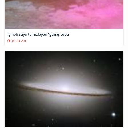
İçməli suyu təmizləyən “günəş topu”
01-04-2011