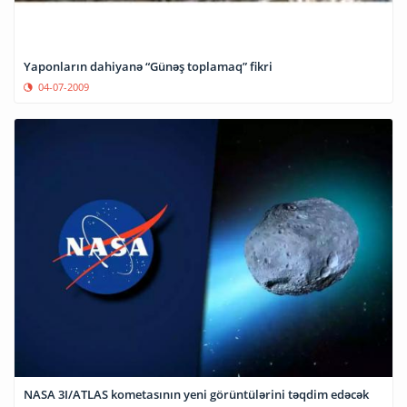
Yaponların dahiyanə “Günəş toplamaq” fikri
04-07-2009
NASA 3I/ATLAS kometasının yeni görüntülərini təqdim edəcək