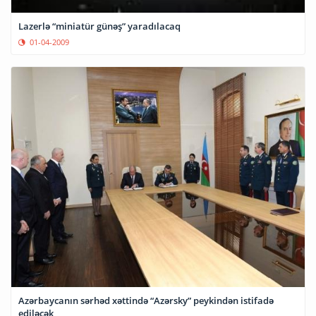
Lazerlə “miniatür günəş” yaradılacaq
01-04-2009
Azərbaycanın sərhəd xəttində “Azərsky” peykindən istifadə
ediləcək