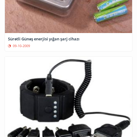
Sürətli Günəş enerjisi yığan şarj cihazı
09-10-2009