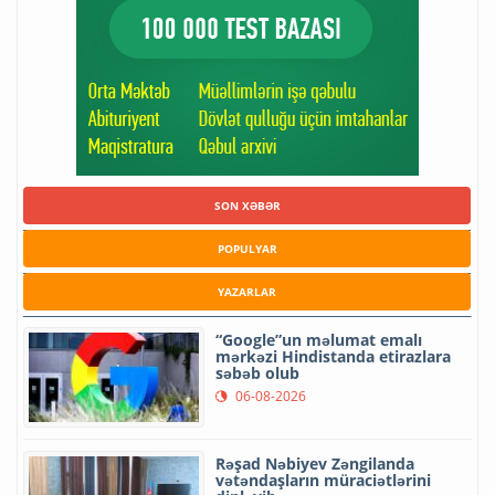
SON XƏBƏR
POPULYAR
YAZARLAR
“Google”un məlumat emalı
mərkəzi Hindistanda etirazlara
səbəb olub
06-08-2026
Rəşad Nəbiyev Zəngilanda
vətəndaşların müraciətlərini