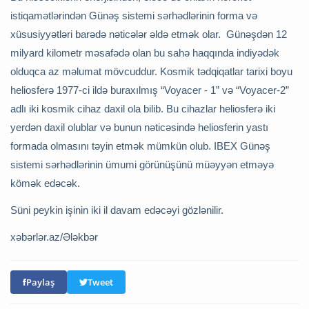
istiqamətlərindən Günəş sistemi sərhədlərinin forma və
xüsusiyyətləri barədə nəticələr əldə etmək olar. Günəşdən 12
milyard kilometr məsafədə olan bu sahə haqqında indiyədək
olduqca az məlumat mövcuddur. Kosmik tədqiqatlar tarixi boyu
heliosferə 1977-ci ildə buraxılmış “Voyacer - 1” və “Voyacer-2”
adlı iki kosmik cihaz daxil ola bilib. Bu cihazlar heliosferə iki
yerdən daxil olublar və bunun nəticəsində heliosferin yastı
formada olmasını təyin etmək mümkün olub. IBEX Günəş
sistemi sərhədlərinin ümumi görünüşünü müəyyən etməyə
kömək edəcək.
Süni peykin işinin iki il davam edəcəyi gözlənilir.
xəbərlər.az/Ələkbər
Paylaş
Tweet