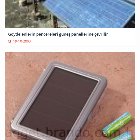
Göydələnlərin pəncərələri günəş panellərinə çevrilir
19-10-2008