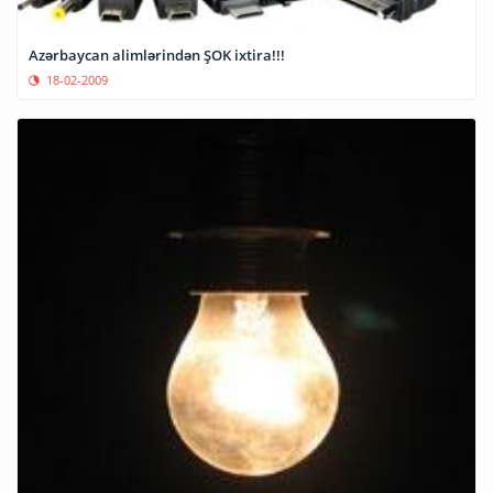
Azərbaycan alimlərindən ŞOK ixtira!!!
18-02-2009