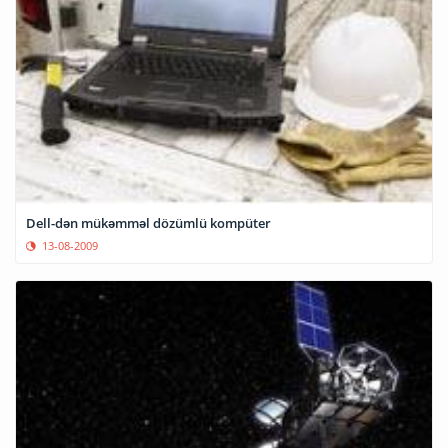
Dell-dən mükəmməl dözümlü kompüter
13-08-2009