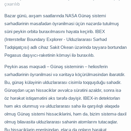
Bazar günü, axşam saatlarında NASA Günəş sistemi
sərhədlərinin məsafədən öyrənilməsi üçün nəzərdə tutulmuş
süni peykin orbitə buraxılmasını həyata keçirib. IBEX
(Interstellar Boundary Explorer - Ulduzlararası Sərhəd
Tədqiqatçısı) adlı cihaz Sakit Okean üzərində təyyarə bortundan
Pegasus daşıyıcı-raketinin köməyi ilə buraxılıb.
Peykin əsas məqsədi – Günəş sisteminin – heliosferin
sərhədlərinin öyrənilməsi və xəritəyə köçürülməsindən ibarətdir.
Bu, günəş küləyinin ulduzlararası cisimlə toqquşduğu sahədir.
Günəşdən uçan hissəciklər əvvəlcə sürətini azaldır, sonra isə
öz hərəkət istiqamətini əks tərəfə dəyişir. IBEX-in detektorları
həm əks olunmuş və ulduzlararası sahə ilə qarşılıqlı əlaqədə
olmuş Günəş sistemi hissəciklərini, həm də, bizim sistemə daxil
olmuş bilavasitə ulduzlararası sahənin atomlarını tutacaqlar.
Bu hissəciklərin enerjisindən, eləcə də onların hərəkət