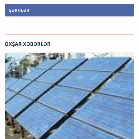
ŞƏRHLƏR
OXŞAR XƏBƏRLƏR