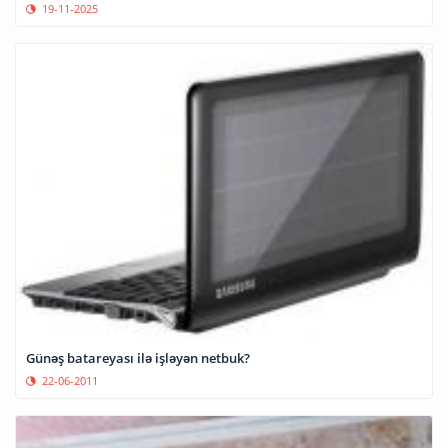
19-11-2025
Günəş batareyası ilə işləyən netbuk?
22-06-2011