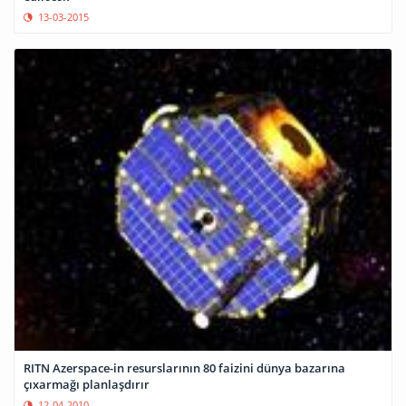
13-03-2015
RITN Azerspace-in resurslarının 80 faizini dünya bazarına
çıxarmağı planlaşdırır
12-04-2010