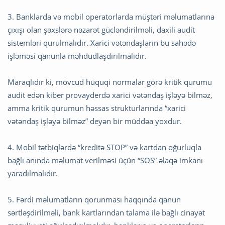
3. Banklarda və mobil operatorlarda müştəri məlumatlarına
çıxışı olan şəxslərə nəzarət gücləndirilməli, daxili audit
sistemləri qurulmalıdır. Xarici vətəndaşların bu sahədə
işləməsi qanunla məhdudlaşdırılmalıdır.
Maraqlıdır ki, mövcud hüquqi normalar görə kritik qurumu
audit edən kiber provayderdə xarici vətəndaş işləyə bilməz,
amma kritik qurumun həssas strukturlarında “xarici
vətəndaş işləyə bilməz” deyən bir müddəa yoxdur.
4. Mobil tətbiqlərdə “kreditə STOP” və kartdan oğurluqla
bağlı anında məlumat verilməsi üçün “SOS” əlaqə imkanı
yaradılmalıdır.
5. Fərdi məlumatların qorunması haqqında qanun
sərtləşdirilməli, bank kartlarından talama ilə bağlı cinayət