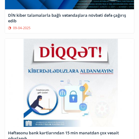
DİN kiber talamalarla bağlı vətəndaşlara növbəti dəfə çağırış
edib
09-04-2025
Həftəsonu bank kartlarından 15 min manatdan çox vəsait
oğurlanıb