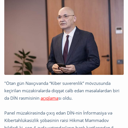
"Ötən gün Naxçıvanda “Kiber suverenlik” mövzusunda
keçirilən müzakirələrdə diqqət cəlb edən məsələlərdən biri
də DİN rəsmisinin
açıqlama
sı oldu.
Panel müzakirəsində çıxış edən DİN-nin İnformasiya və
Kibertəhlükəsizlik şöbəsinin rəisi Hikmət Məmmədov
bildirdi ki, son 4 ayda vətəndaşların bank kartlarından 6