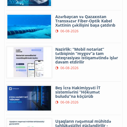
Azərbaycan və Qazaxıstan
Transxəzər Fiber-Optik Kabel
Xəttinin çəkilişini başa çatdırıb
06-08-2026
Nazirlik: “Mobil notariat”
tətbiqinin “mygov”a tam
inteqrasiyası istiqamətində işlər
davam etdirilir
06-08-2026
Beş İcra Hakimiyyəti İT
sistemlərini “Hökumət
buludu”na köçürüb
06-08-2026
Uşaqların rəqəmsal mühitdə
təhlükəsizliyi gücləndirilir -