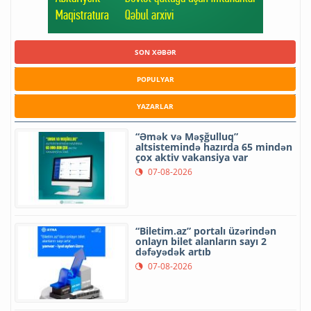
SON XƏBƏR
POPULYAR
YAZARLAR
“Əmək və Məşğulluq”
altsistemində hazırda 65 mindən
çox aktiv vakansiya var
07-08-2026
“Biletim.az” portalı üzərindən
onlayn bilet alanların sayı 2
dəfəyədək artıb
07-08-2026