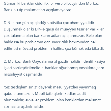
Güman ki banklar ciddi itkilər verə biləcəyindən Mərkəzi
Bank bu tip məlumatları açıqlamayacaq.
DİN-in hər gün açıqladığı statistika çox əhəmiyyətlidir.
Düşünmək olar ki DİN-ə qarşı da müəyyən təsirlər var ki ən
çox talanma olan bankların adları açıqlanmasın. Belə olan
halda isə bu problemin qanunvericilik baxımından həll
edilməsi mövcud problemin həllinə çox kömək edə bilərdi.
2. Mərkəzi Bank Qaydalarına əl gəzdirməlidir, identifikasiya
işləri sərtləşdirilməlidir, banklar oğurlanmış vəsaitlərə görə
məsuliyyət daşımalıdır.
“Siz təsdiqləmisiniz” deyərək məsuliyyətdən yayınmaq
qəbulolunmazdır. Mobil tətbiqlərin kodları audit
olunmalıdır, əvvəllər problemi olan banklardan məlumat
sızması araşdırılmalıdır.