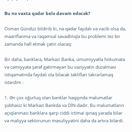
Bu nə vaxta qədər belə davam edəcək?
Osman Gündüz bildirib ki, nə qədər faydalı və vacib olsa da,
maariflənmə və rəqəmsal savadlılıqla bu problemi tez bir
zamanda həll etmək çətin olacaq:
Bir daha, banklara, Mərkəzi Banka, ümumiyyətlə hökumətə
və cəmiyyətə şərəf gətirməyən bu vəziyyətin düzəlməsi
istiqamətində faydalı ola biləcək təklifləri təkrarlamaq
istərdim :
1. Ən çox oğurluq olan banklar haqqında məlumatlar
şübhəsiz ki Mərkəzi Bankda və DİN-dədir. Bu məlumatların
açıqlanması banklara qarşı ciddi ictimai qınaq yarada bilər
və maliyyə sektorunun məsuliyyətini daha da artıra bilərdi.