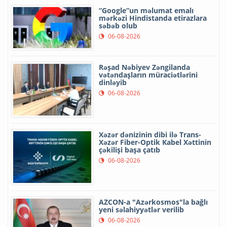
“Google”un məlumat emalı
mərkəzi Hindistanda etirazlara
səbəb olub
06-08-2026
Rəşad Nəbiyev Zəngilanda
vətəndaşların müraciətlərini
dinləyib
06-08-2026
Xəzər dənizinin dibi ilə Trans-
Xəzər Fiber-Optik Kabel Xəttinin
çəkilişi başa çatıb
06-08-2026
AZCON-a "Azərkosmos"la bağlı
yeni səlahiyyətlər verilib
06-08-2026