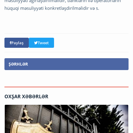
məsuliyyəti ağırlaşdırılmalıdır, bankların və operatorların
hüquqi məsuliyyəti konkretləşdirilməlidir və s.
Paylaş
Tweet
ŞƏRHLƏR
OXŞAR XƏBƏRLƏR