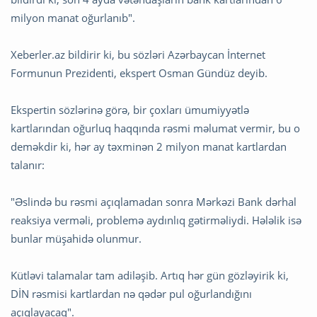
milyon manat oğurlanıb".
Xeberler.az bildirir ki, bu sözləri Azərbaycan İnternet
Formunun Prezidenti, ekspert Osman Gündüz deyib.
Ekspertin sözlərinə görə, bir çoxları ümumiyyətlə
kartlarından oğurluq haqqında rəsmi məlumat vermir, bu o
deməkdir ki, hər ay təxminən 2 milyon manat kartlardan
talanır:
"Əslində bu rəsmi açıqlamadan sonra Mərkəzi Bank dərhal
reaksiya verməli, problemə aydınlıq gətirməliydi. Hələlik isə
bunlar müşahidə olunmur.
Kütləvi talamalar tam adiləşib. Artıq hər gün gözləyirik ki,
DİN rəsmisi kartlardan nə qədər pul oğurlandığını
açıqlayacaq".