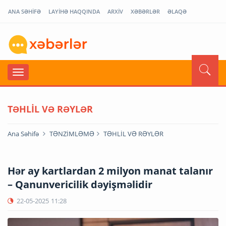
ANA SƏHİFƏ
LAYİHƏ HAQQINDA
ARXİV
XƏBƏRLƏR
ƏLAQƏ
TƏHLİL VƏ RƏYLƏR
Ana Səhifə
TƏNZİMLƏMƏ
TƏHLİL VƏ RƏYLƏR
Hər ay kartlardan 2 milyon manat talanır
– Qanunvericilik dəyişməlidir
22-05-2025
11:28