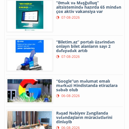
“Əmək və Məşğulluq”
altsistemində hazırda 65 mindən
çox aktiv vakansiya var
07-08-2026
“Biletim.az” portalı üzərindən
onlayn bilet alanların sayı 2
dəfəyədək artıb
07-08-2026
“Google”un məlumat emalı
mərkəzi Hindistanda etirazlara
səbəb olub
06-08-2026
Rəşad Nəbiyev Zəngilanda
vətəndaşların müraciətlərini
dinləyib
06-08-2026