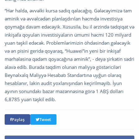
“Hər halda, əvvəlki kursa sadiq qalacağıq. Gələcəyimizə tam
əminik və əvvəlcədən planlaşdırılan həcmdə investisiya
qoymağa davam edəcəyik. Xüsusilə, bu il ərzində tədqiqat və
inkişafa qoyulan investisiyaların ümumi həcmi 120 milyard
yuan təşkil edəcək. Problemlərimizin öhdəsindən gələcəyik
və ən pisini geridə qoyaraq, “Huawei”in yeni bir inkişaf
mərhələsinə qədəm qoyacağına əminik”, - deyə şirkətin sədri
əlavə edib. Burada təqdim olunan maliyyə göstəriciləri
Beynəlxalq Maliyyə Hesabatı Standartına uyğun olaraq
hesablanır, lakin audit yoxlanışından keçirilməyib. İyun
ayının sonundakı bazar məzənnəsinə görə 1 ABŞ dolları
6,8785 yuan təşkil edib.
Paylaş
Tweet