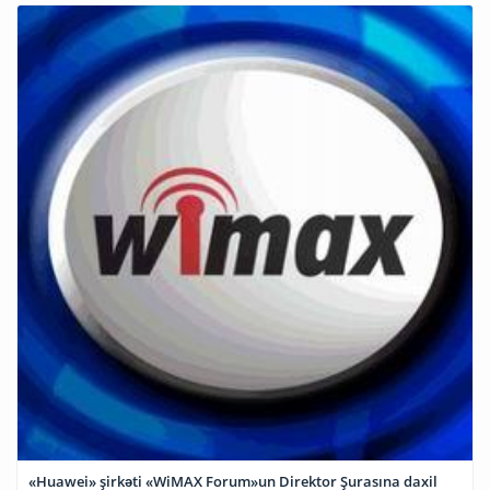
«Huawei» şirkəti «WiMAX Forum»un Direktor Şurasına daxil