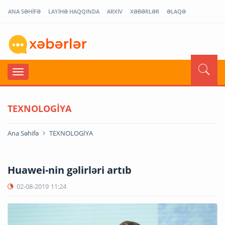
ANA SƏHİFƏ
LAYİHƏ HAQQINDA
ARXİV
XƏBƏRLƏR
ƏLAQƏ
TEXNOLOGİYA
Ana Səhifə
TEXNOLOGİYA
Huawei-nin gəlirləri artıb
02-08-2019
11:24