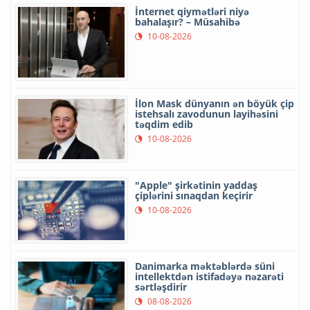
İnternet qiymətləri niyə
bahalaşır? – Müsahibə
10-08-2026
İlon Mask dünyanın ən böyük çip
istehsalı zavodunun layihəsini
təqdim edib
10-08-2026
"Apple" şirkətinin yaddaş
çiplərini sınaqdan keçirir
10-08-2026
Danimarka məktəblərdə süni
intellektdən istifadəyə nəzarəti
sərtləşdirir
08-08-2026