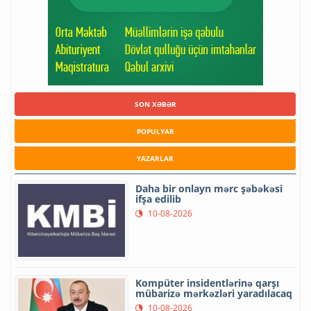
SON XƏBƏR
POPULYAR
YAZARLAR
Daha bir onlayn mərc şəbəkəsi
ifşa edilib
10-08-2026
Kompüter insidentlərinə qarşı
mübarizə mərkəzləri yaradılacaq
10-08-2026