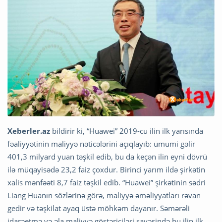
Xeberler.az
bildirir ki, “Huawei” 2019-cu ilin ilk yarısında
fəaliyyətinin maliyyə nəticələrini açıqlayıb: ümumi gəlir
401,3 milyard yuan təşkil edib, bu da keçən ilin eyni dövrü
ilə müqayisədə 23,2 faiz çoxdur. Birinci yarım ildə şirkətin
xalis mənfəəti 8,7 faiz təşkil edib. “Huawei” şirkətinin sədri
Liang Huanın sözlərinə görə, maliyyə əməliyyatları rəvan
gedir və təşkilat ayaq üstə möhkəm dayanır. Səmərəli
idarəetmə və əla maliyyə göstəriciləri sayəsində bu ilin ilk