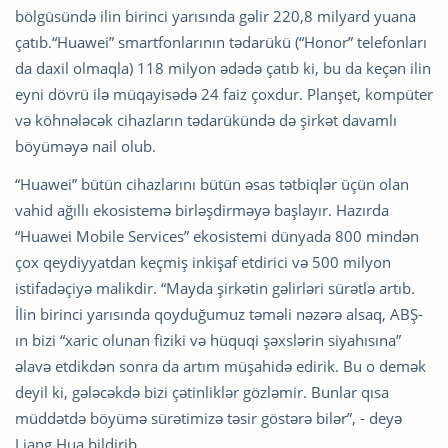
bölgüsündə ilin birinci yarısında gəlir 220,8 milyard yuana
çatıb.“Huawei” smartfonlarının tədarükü (“Honor” telefonları
da daxil olmaqla) 118 milyon ədədə çatıb ki, bu da keçən ilin
eyni dövrü ilə müqayisədə 24 faiz çoxdur. Planşet, kompüter
və köhnələcək cihazların tədarükündə də şirkət davamlı
böyüməyə nail olub.
“Huawei” bütün cihazlarını bütün əsas tətbiqlər üçün olan
vahid ağıllı ekosistemə birləşdirməyə başlayır. Hazırda
“Huawei Mobile Services” ekosistemi dünyada 800 mindən
çox qeydiyyatdan keçmiş inkişaf etdirici və 500 milyon
istifadəçiyə malikdir. “Mayda şirkətin gəlirləri sürətlə artıb.
İlin birinci yarısında qoyduğumuz təməli nəzərə alsaq, ABŞ-
ın bizi “xaric olunan fiziki və hüquqi şəxslərin siyahısına”
əlavə etdikdən sonra da artım müşahidə edirik. Bu o demək
deyil ki, gələcəkdə bizi çətinliklər gözləmir. Bunlar qısa
müddətdə böyümə sürətimizə təsir göstərə bilər”, - deyə
Liang Hua bildirib.