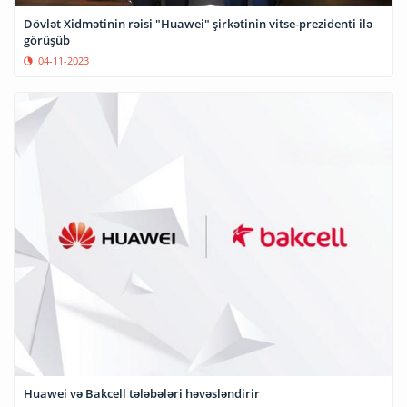
Dövlət Xidmətinin rəisi "Huawei" şirkətinin vitse-prezidenti ilə
görüşüb
04-11-2023
Huawei və Bakcell tələbələri həvəsləndirir