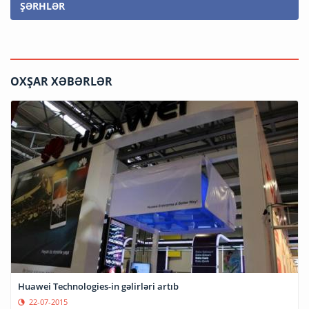
ŞƏRHLƏR
OXŞAR XƏBƏRLƏR
Huawei Technologies-in gəlirləri artıb
22-07-2015