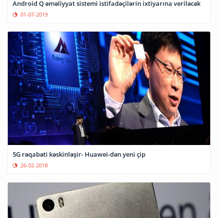
Android Q əməliyyat sistemi istifadəçilərin ixtiyarına veriləcək
01-07-2019
5G rəqabəti kəskinləşir- Huawei-dən yeni çip
26-02-2018