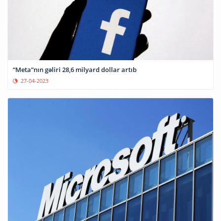
“Meta”nın gəliri 28,6 milyard dollar artıb
27-04-2023