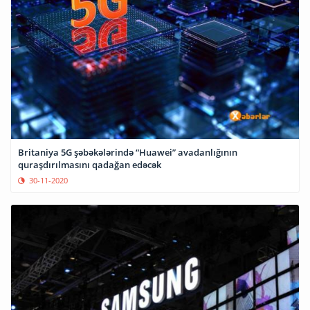
Britaniya 5G şəbəkələrində “Huawei” avadanlığının
quraşdırılmasını qadağan edəcək
30-11-2020