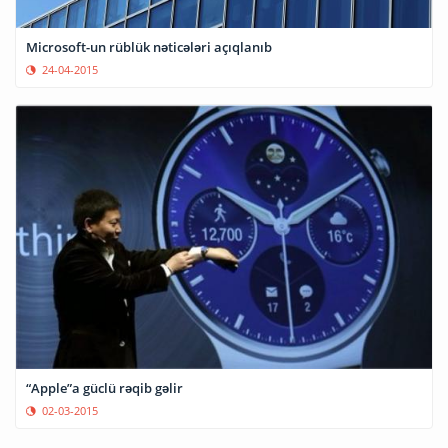
Microsoft-un rüblük nəticələri açıqlanıb
24-04-2015
“Apple”a güclü rəqib gəlir
02-03-2015