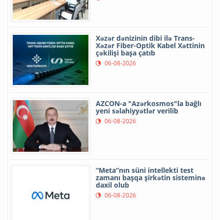
Xəzər dənizinin dibi ilə Trans-
Xəzər Fiber-Optik Kabel Xəttinin
çəkilişi başa çatıb
06-08-2026
AZCON-a "Azərkosmos"la bağlı
yeni səlahiyyətlər verilib
06-08-2026
“Meta”nın süni intellekti test
zamanı başqa şirkətin sisteminə
daxil olub
06-08-2026