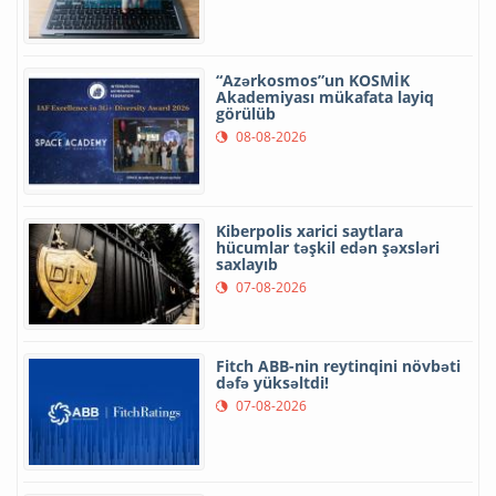
“Azərkosmos”un KOSMİK
Akademiyası mükafata layiq
görülüb
08-08-2026
Kiberpolis xarici saytlara
hücumlar təşkil edən şəxsləri
saxlayıb
07-08-2026
Fitch ABB-nin reytinqini növbəti
dəfə yüksəltdi!
07-08-2026