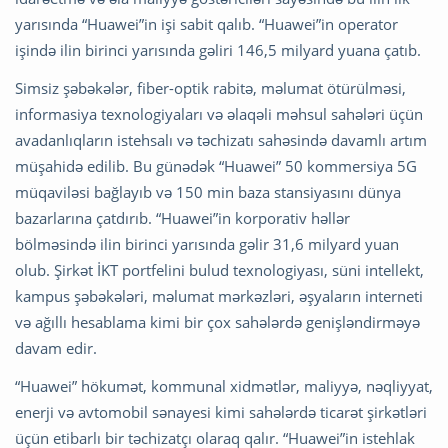
yarısında “Huawei”in işi sabit qalıb. “Huawei”in operator
işində ilin birinci yarısında gəliri 146,5 milyard yuana çatıb.
Simsiz şəbəkələr, fiber-optik rabitə, məlumat ötürülməsi,
informasiya texnologiyaları və əlaqəli məhsul sahələri üçün
avadanlıqların istehsalı və təchizatı sahəsində davamlı artım
müşahidə edilib. Bu günədək “Huawei” 50 kommersiya 5G
müqaviləsi bağlayıb və 150 min baza stansiyasını dünya
bazarlarına çatdırıb. “Huawei”in korporativ həllər
bölməsində ilin birinci yarısında gəlir 31,6 milyard yuan
olub. Şirkət İKT portfelini bulud texnologiyası, süni intellekt,
kampus şəbəkələri, məlumat mərkəzləri, əşyaların interneti
və ağıllı hesablama kimi bir çox sahələrdə genişləndirməyə
davam edir.
“Huawei” hökumət, kommunal xidmətlər, maliyyə, nəqliyyat,
enerji və avtomobil sənayesi kimi sahələrdə ticarət şirkətləri
üçün etibarlı bir təchizatçı olaraq qalır. “Huawei”in istehlak