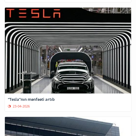
“Tesla”nın mənfəəti artıb
23-04-2026