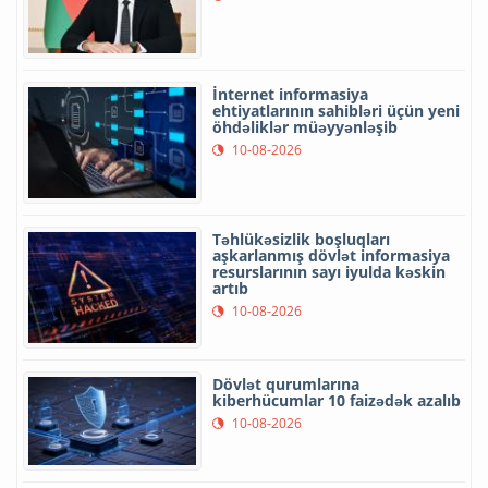
İnternet informasiya
ehtiyatlarının sahibləri üçün yeni
öhdəliklər müəyyənləşib
10-08-2026
Təhlükəsizlik boşluqları
aşkarlanmış dövlət informasiya
resurslarının sayı iyulda kəskin
artıb
10-08-2026
Dövlət qurumlarına
kiberhücumlar 10 faizədək azalıb
10-08-2026