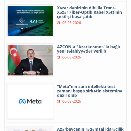
Xəzər dənizinin dibi ilə Trans-
Xəzər Fiber-Optik Kabel Xəttinin
çəkilişi başa çatıb
06-08-2026
AZCON-a "Azərkosmos"la bağlı
yeni səlahiyyətlər verilib
06-08-2026
“Meta”nın süni intellekti test
zamanı başqa şirkətin sisteminə
daxil olub
06-08-2026
Azərbaycanın rəqəmsal idarəçilik