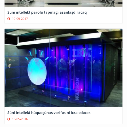
Süni intellekt parolu tapmağı asanlaşdıracaq
19-09-2017
Süni intellekt hüquqşünas vəzifəsini icra edəcək
13-05-2016