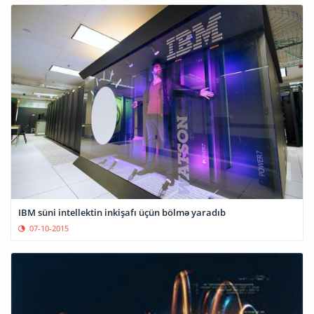
IBM süni intellektin inkişafı üçün bölmə yaradıb
07-10-2015