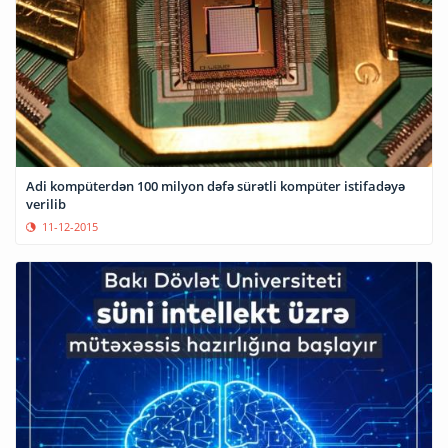
Adi kompüterdən 100 milyon dəfə sürətli kompüter istifadəyə
verilib
11-12-2015