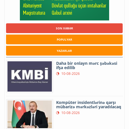
SON XƏBƏR
POPULYAR
YAZARLAR
Daha bir onlayn mərc şəbəkəsi
ifşa edilib
10-08-2026
Kompüter insidentlərinə qarşı
mübarizə mərkəzləri yaradılacaq
10-08-2026