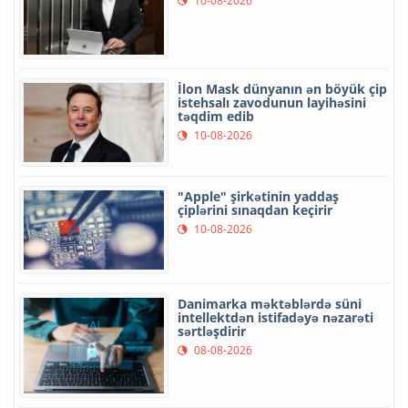
10-08-2026
İlon Mask dünyanın ən böyük çip
istehsalı zavodunun layihəsini
təqdim edib
10-08-2026
"Apple" şirkətinin yaddaş
çiplərini sınaqdan keçirir
10-08-2026
Danimarka məktəblərdə süni
intellektdən istifadəyə nəzarəti
sərtləşdirir
08-08-2026