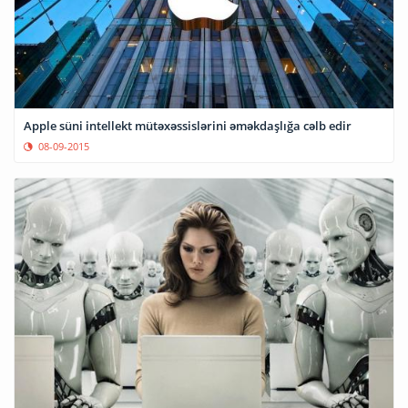
Apple süni intellekt mütəxəssislərini əməkdaşlığa cəlb edir
08-09-2015