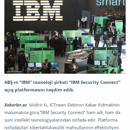
ABŞ-ın “IBM” texnoloji şirkəti “IBM Security Connect”
açıq platformasını təqdim edib.
Xeberler.az
bildirir ki,
ICTnews Elektron Xəbər Xidmətinin
məlumatına görə,“IBM Security Connect” həm adi, həm də
süni intellekt texnologiyalarından istifadə edir. Platforma
istifadəçiləri kibertəhlükəsizlik məhsullarının effektivliyini