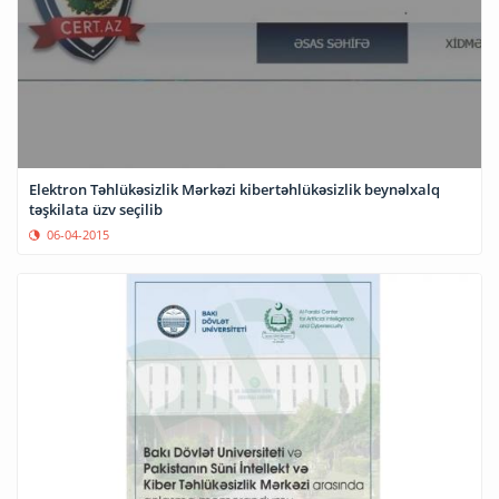
Elektron Təhlükəsizlik Mərkəzi kibertəhlükəsizlik beynəlxalq
təşkilata üzv seçilib
06-04-2015