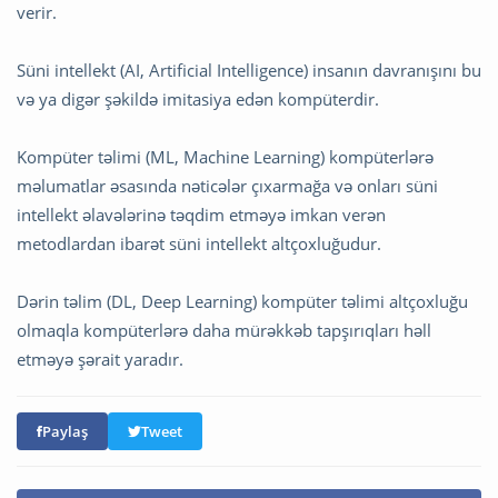
verir.
Süni intellekt (AI, Artificial Intelligence) insanın davranışını bu
və ya digər şəkildə imitasiya edən kompüterdir.
Kompüter təlimi (ML, Machine Learning) kompüterlərə
məlumatlar əsasında nəticələr çıxarmağa və onları süni
intellekt əlavələrinə təqdim etməyə imkan verən
metodlardan ibarət süni intellekt altçoxluğudur.
Dərin təlim (DL, Deep Learning) kompüter təlimi altçoxluğu
olmaqla kompüterlərə daha mürəkkəb tapşırıqları həll
etməyə şərait yaradır.
Paylaş
Tweet