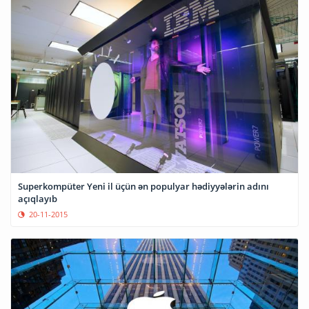
Superkompüter Yeni il üçün ən populyar hədiyyələrin adını
açıqlayıb
20-11-2015