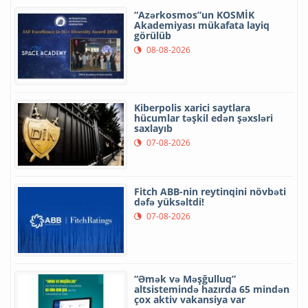
“Azərkosmos”un KOSMİK
Akademiyası mükafata layiq
görülüb
08-08-2026
Kiberpolis xarici saytlara
hücumlar təşkil edən şəxsləri
saxlayıb
07-08-2026
Fitch ABB-nin reytinqini növbəti
dəfə yüksəltdi!
07-08-2026
“Əmək və Məşğulluq”
altsistemində hazırda 65 mindən
çox aktiv vakansiya var