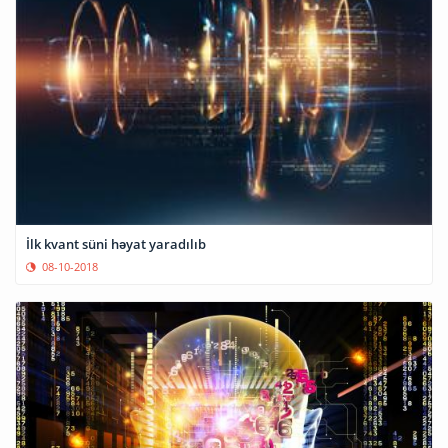
İlk kvant süni həyat yaradılıb
08-10-2018