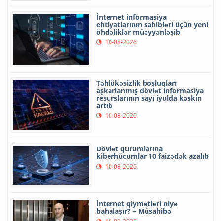
İnternet informasiya
ehtiyatlarının sahibləri üçün yeni
öhdəliklər müəyyənləşib
10-08-2026
Təhlükəsizlik boşluqları
aşkarlanmış dövlət informasiya
resurslarının sayı iyulda kəskin
artıb
10-08-2026
Dövlət qurumlarına
kiberhücumlar 10 faizədək azalıb
10-08-2026
İnternet qiymətləri niyə
bahalaşır? – Müsahibə