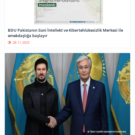
BDU Pakistanın Süni İntellekt və Kibertəhlükəsizlik Mərkəzi ilə
əməkdaşlığa başlayır
28-11-2025