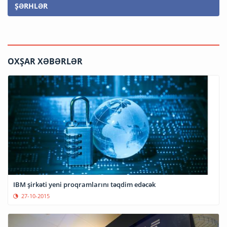
ŞƏRHLƏR
OXŞAR XƏBƏRLƏR
IBM şirkəti yeni proqramlarını təqdim edəcək
27-10-2015