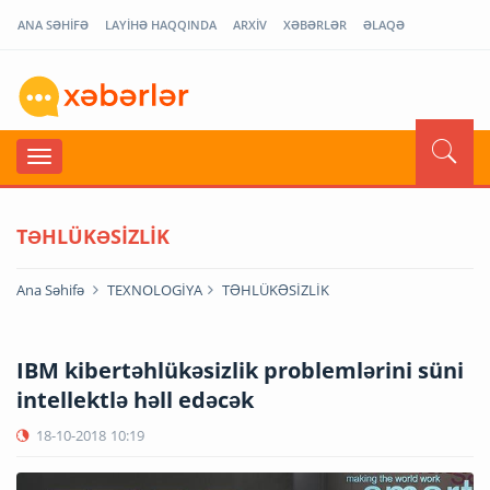
ANA SƏHİFƏ
LAYİHƏ HAQQINDA
ARXİV
XƏBƏRLƏR
ƏLAQƏ
TƏHLÜKƏSİZLİK
Ana Səhifə
TEXNOLOGİYA
TƏHLÜKƏSİZLİK
IBM kibertəhlükəsizlik problemlərini süni
intellektlə həll edəcək
18-10-2018
10:19