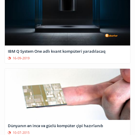
IBM Q System One adlı kvant kompüteri yaradılacaq
16-09-2019
Dünyanın ən incə və güclü kompüter çipi hazırlanıb
10-07-2015