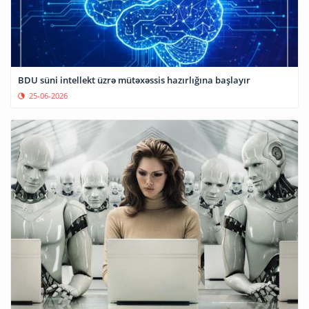
BDU süni intellekt üzrə mütəxəssis hazırlığına başlayır
25-06-2026