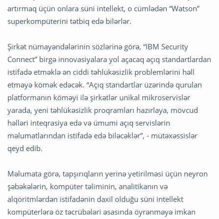
artırmaq üçün onlara süni intellekt, o cümlədən “Watson”
superkompüterini tətbiq edə bilərlər.
Şirkət nümayəndələrinin sözlərinə görə, “IBM Security
Connect” birgə innovasiyalara yol açacaq açıq standartlardan
istifadə etməklə ən ciddi təhlükəsizlik problemlərini həll
etməyə kömək edəcək. “Açıq standartlar üzərində qurulan
platformanın köməyi ilə şirkətlər unikal mikroservislər
yarada, yeni təhlükəsizlik proqramları hazırlaya, mövcud
həlləri inteqrasiya edə və ümumi açıq servislərin
məlumatlarından istifadə edə biləcəklər”, - mütəxəssislər
qeyd edib.
Məlumata görə, tapşırıqların yerinə yetirilməsi üçün neyron
şəbəkələrin, kompüter təliminin, analitikanın və
alqoritmlərdən istifadənin daxil olduğu süni intellekt
kompüterlərə öz təcrübələri əsasında öyrənməyə imkan