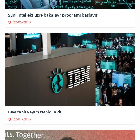
Süni intellekt üzrə bakalavr proqramı başlayır
22-05-2018
IBM canlı yayım tətbiqi aldı
22-01-2016