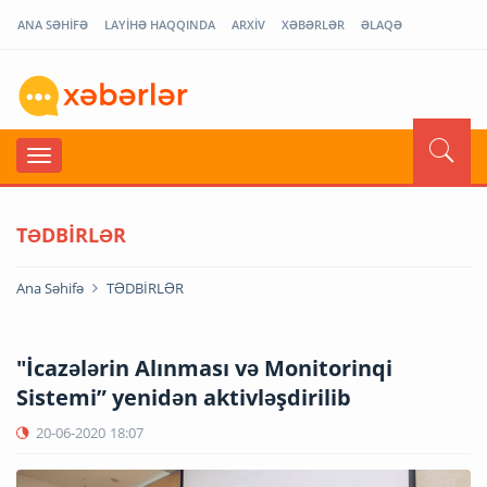
ANA SƏHİFƏ
LAYİHƏ HAQQINDA
ARXİV
XƏBƏRLƏR
ƏLAQƏ
TƏDBİRLƏR
Ana Səhifə
TƏDBİRLƏR
"İcazələrin Alınması və Monitorinqi
Sistemi” yenidən aktivləşdirilib
20-06-2020
18:07