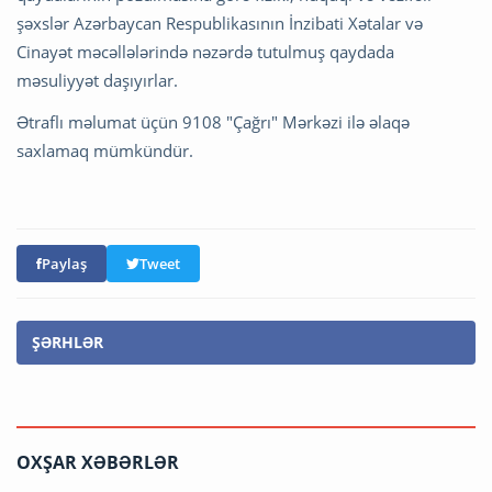
şəxslər Azərbaycan Respublikasının İnzibati Xətalar və
Cinayət məcəllələrində nəzərdə tutulmuş qaydada
məsuliyyət daşıyırlar.
Ətraflı məlumat üçün 9108 "Çağrı" Mərkəzi ilə əlaqə
saxlamaq mümkündür.
Paylaş
Tweet
ŞƏRHLƏR
OXŞAR XƏBƏRLƏR