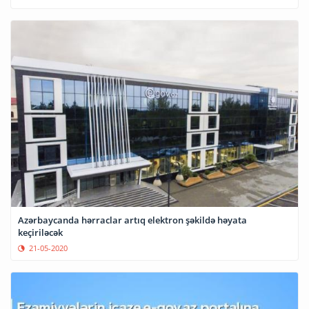
Azərbaycanda hərraclar artıq elektron şəkildə həyata
keçiriləcək
21-05-2020