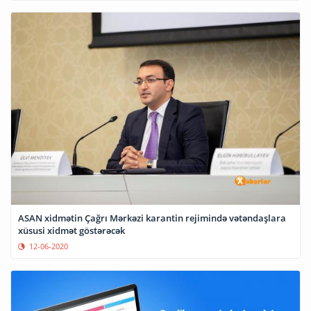
ASAN xidmətin Çağrı Mərkəzi karantin rejimində vətəndaşlara
xüsusi xidmət göstərəcək
12-06-2020