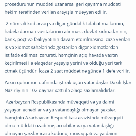
prosedurunun müddəti uzanarsa geri qayıtma müddəti
həkim tərəfindən verilən arayışla müəyyən edilir.
2 nömrəli kod ərzaq və digər gündəlik tələbat mallarının,
habelə dərman vasitələrinin alınması, dövlət xidmətlərinin,
bank, poçt və fəaliyyətinin davam etdirilməsinə icazə verilən
iş və xidmət sahələrində göstərilən digər xidmətlərdən
istifadə edilməsi zərurəti, həmçinin açıq havada vaxtın
keçirilməsi ilə əlaqədar yaşayış yerini və olduğu yeri tərk
etmək üçündür. İcazə 2 saat müddətinə gündə 1 dəfə verilir.
Yaxın qohumun dəfnində iştirak üçün vətəndaşlar Daxili İşlər
Nazirliyinin 102 qaynar xətti ilə əlaqə saxlamalıdırlar.
Azərbaycan Respublikasında müvəqqəti və ya daimi
yaşayan əcnəbilər və ya vətəndaşlığı olmayan şəxslər,
həmçinin Azərbaycan Respublikası ərazisində müvəqqəti
olma müddəti uzadılmış əcnəbilər və ya vətəndaşlığı
olmayan şəxslər icazə kodunu, müvəqqəti və ya daimi