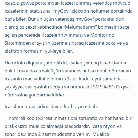
icaze.e-gov.az portalından icazəsi alınmış vətəndaş mövcud
icazələrinin statusuna “myGov” elektron hökumət portalında
baxa bilər. Bunun üçün vətəndaş “myGov” portalına daxil
olaraq öz şəxsi kabinetində “Məlumatlarım” bölməsini seçə,
açılan pəncərədə “İcazələrin Alınması və Monitorinqi
Sistemindən arayış”ın üzərinə sıxaraq icazəsinə baxa və ya
elektron formasını yükləyə bilər.
Həmçinin diqqətə çatdırılıb ki, evdən çıxmaq istədiklərinə
dair icazə əldə etmək üçün vətəndaşlar isə mobil nömrədən
icazənin məqsədini bildirən xüsusi kodu, eyni zamanda
şəxsiyyət vəsiqəsinin seriya və nömrəsini SMS-lə 8103 qısa
nömrəsinə göndərməlidirlər.
İcazələrin məqsədinə dair 2 kod təyin edilib:
1 nömrəli kod təxirəsalınmaz tibbi zərurətlə və hər hansı bir
qrafik üzrə müalicə almaqla əlaqədardır. İcazə rayon və
şəhər daxilində 2 saat müddətinə verilir. Müalicə