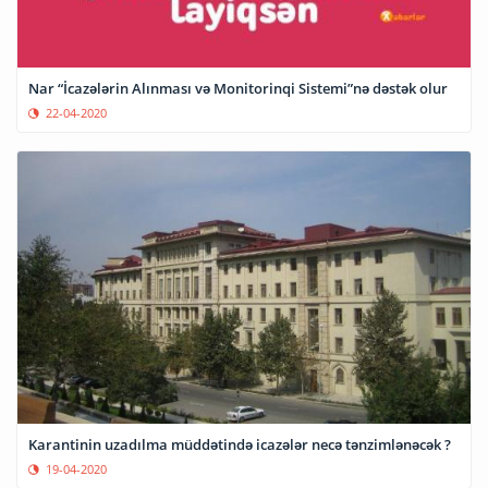
Nar “İcazələrin Alınması və Monitorinqi Sistemi”nə dəstək olur
22-04-2020
Karantinin uzadılma müddətində icazələr necə tənzimlənəcək ?
19-04-2020