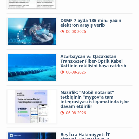
DSMF 7 ayda 135 minə yaxın
elektron arayış verib
06-08-2026
Azərbaycan və Qazaxıstan
Transxəzər Fiber-Optik Kabel
Xəttinin çəkilişini başa çatdırıb
06-08-2026
Nazirlik: “Mobil notariat”
tətbiqinin “mygov”a tam
inteqrasiyası istiqamətində işlər
davam etdirilir
06-08-2026
Beş İcra Hakimiyyəti İT