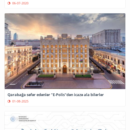
06-07-2020
Qarabağa səfər edənlər "E-Polis"dən icazə ala bilərlər
01-08-2025