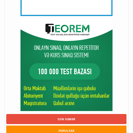
SON XƏBƏR
POPULYAR