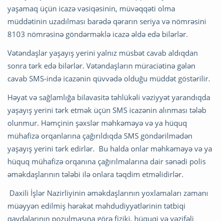
yaşamaq üçün icazə vəsiqəsinin, müvəqqəti olma
müddətinin uzadılması barədə qərarın seriya və nömrəsini
8103 nömrəsinə göndərməklə icazə əldə edə bilərlər.
Vətəndaşlar yaşayış yerini yalnız müsbət cavab aldıqdan
sonra tərk edə bilərlər. Vətəndaşların müraciətinə gələn
cavab SMS-ində icazənin qüvvədə olduğu müddət göstərilir.
Həyat və sağlamlığa bilavasitə təhlükəli vəziyyət yarandıqda
yaşayış yerini tərk etmək üçün SMS icazənin alınması tələb
olunmur. Həmçinin şəxslər məhkəməyə və ya hüquq
mühafizə orqanlarına çağırıldıqda SMS göndərilmədən
yaşayış yerini tərk edirlər. Bu halda onlar məhkəməyə və ya
hüquq mühafizə orqanına çağırılmalarına dair sənədi polis
əməkdaşlarının tələbi ilə onlara təqdim etməlidirlər.
Daxili İşlər Nazirliyinin əməkdaşlarının yoxlamaları zamanı
müəyyən edilmiş hərəkət məhdudiyyətlərinin tətbiqi
qaydalarının pozulmasına görə fiziki, hüquqi və vəzifəli