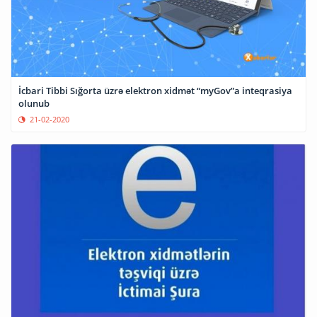
İcbari Tibbi Sığorta üzrə elektron xidmət “myGov”a inteqrasiya
olunub
21-02-2020