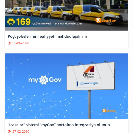
Poçt şöbələrinin fəaliyyəti məhdudlaşdırılır
05-06-2020
“İcazələr” sistemi “myGov” portalına inteqrasiya olunub
27-02-2020