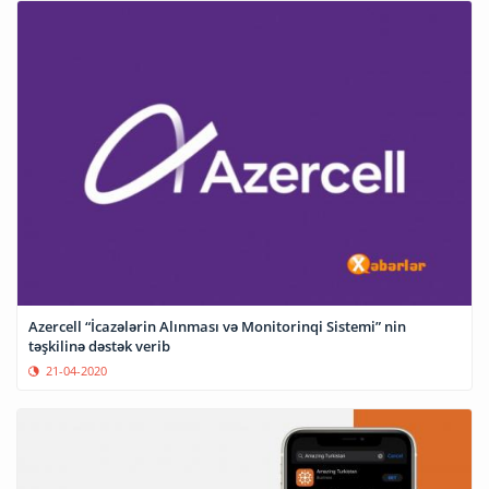
Azercell “İcazələrin Alınması və Monitorinqi Sistemi” nin
təşkilinə dəstək verib
21-04-2020