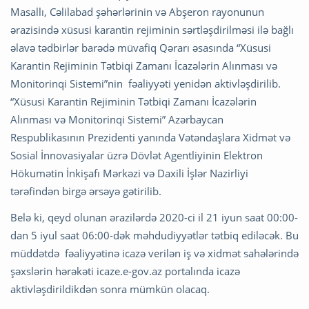
Masallı, Cəlilabad şəhərlərinin və Abşeron rayonunun
ərazisində xüsusi karantin rejiminin sərtləşdirilməsi ilə bağlı
əlavə tədbirlər barədə müvafiq Qərarı əsasında “Xüsusi
Karantin Rejiminin Tətbiqi Zamanı İcazələrin Alınması və
Monitorinqi Sistemi”nin fəaliyyəti yenidən aktivləşdirilib.
“Xüsusi Karantin Rejiminin Tətbiqi Zamanı İcazələrin
Alınması və Monitorinqi Sistemi” Azərbaycan
Respublikasının Prezidenti yanında Vətəndaşlara Xidmət və
Sosial İnnovasiyalar üzrə Dövlət Agentliyinin Elektron
Hökumətin İnkişafı Mərkəzi və Daxili İşlər Nazirliyi
tərəfindən birgə ərsəyə gətirilib.
Belə ki, qeyd olunan ərazilərdə 2020-ci il 21 iyun saat 00:00-
dan 5 iyul saat 06:00-dək məhdudiyyətlər tətbiq ediləcək. Bu
müddətdə fəaliyyətinə icazə verilən iş və xidmət sahələrində
şəxslərin hərəkəti icaze.e-gov.az portalında icazə
aktivləşdirildikdən sonra mümkün olacaq.