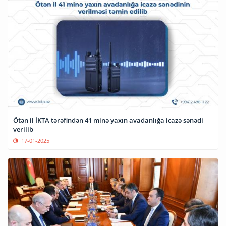
Ötən il İKTA tərəfindən 41 minə yaxın avadanlığa icazə sənədi
verilib
17-01-2025