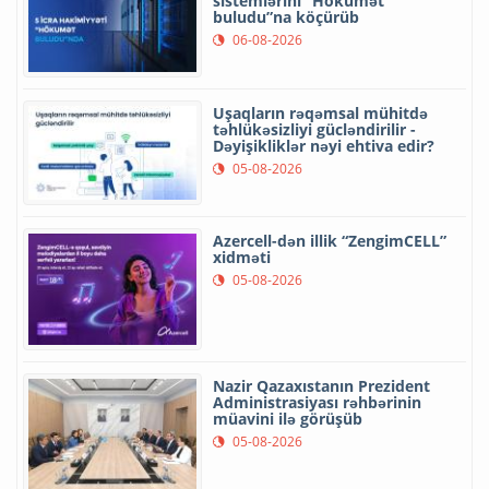
sistemlərini “Hökumət
buludu”na köçürüb
06-08-2026
Uşaqların rəqəmsal mühitdə
təhlükəsizliyi gücləndirilir -
Dəyişikliklər nəyi ehtiva edir?
05-08-2026
Azercell-dən illik “ZengimCELL”
xidməti
05-08-2026
Nazir Qazaxıstanın Prezident
Administrasiyası rəhbərinin
müavini ilə görüşüb
05-08-2026