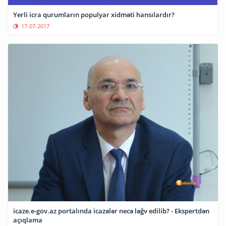
Yerli icra qurumların populyar xidməti hansılardır?
17-07-2017
icaze.e-gov.az portalında icazələr necə ləğv edilib? - Ekspertdən
açıqlama