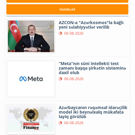
YAZARLAR
AZCON-a "Azərkosmos"la bağlı
yeni səlahiyyətlər verilib
06-08-2026
“Meta”nın süni intellekti test
zamanı başqa şirkətin sisteminə
daxil olub
06-08-2026
Azərbaycanın rəqəmsal idarəçilik
model iki beynəlxalq mükafata
layiq görülüb
06-08-2026