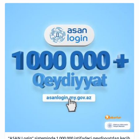
“ASAN Login” sistemində 1 000 000 istifadəçi qeydiyyatdan keçib