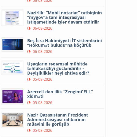
06-08-2026
Nazirlik: “Mobil notariat” tətbiqinin
“mygov”a tam inteqrasiyası
istiqamətində işlər davam etdirilir
06-08-2026
Beş İcra Hakimiyyəti İT sistemlərini
“Hökumət buludu”na köçürüb
06-08-2026
Uşaqların rəqəmsal mühitdə
təhlükəsizliyi gücləndirilir -
Dəyişikliklər nəyi ehtiva edir?
05-08-2026
Azercell-dən illik “ZengimCELL”
xidməti
05-08-2026
Nazir Qazaxıstanın Prezident
Administrasiyası rəhbərinin
müavini ilə görüşüb
05-08-2026