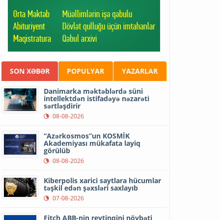
SON XƏBƏR
POPULYAR
YAZARLAR
Danimarka məktəblərdə süni
intellektdən istifadəyə nəzarəti
sərtləşdirir
08-08-2026
“Azərkosmos”un KOSMİK
Akademiyası mükafata layiq
görülüb
08-08-2026
Kiberpolis xarici saytlara hücumlar
təşkil edən şəxsləri saxlayıb
07-08-2026
Fitch ABB-nin reytinqini növbəti