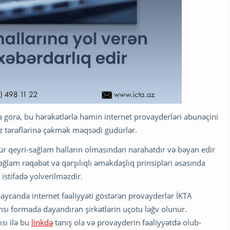
ra görə, bu hərəkətlərlə həmin internet provayderləri abunəçini
z tərəflərinə çəkmək məqsədi güdürlər.
r qeyri-sağlam halların olmasından narahatdır və bəyan edir
ağlam rəqabət və qarşılıqlı əməkdaşlıq prinsipləri əsasında
 istifadə yolverilməzdir.
baycanda internet fəaliyyəti göstərən provayderlər İKTA
hansı formada dayandıran şirkətlərin uçotu ləğv olunur.
sı ilə bu
linkdə
tanış ola və provayderin fəaliyyətdə olub-