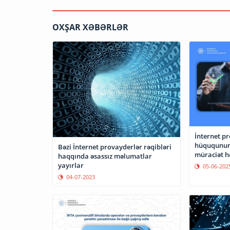
OXŞAR XƏBƏRLƏR
İnternet p
hüququnun 
Bəzi İnternet provayderlər rəqibləri
müraciət hə
haqqında əsassız məlumatlar
yayırlar
05-06-202
04-07-2023