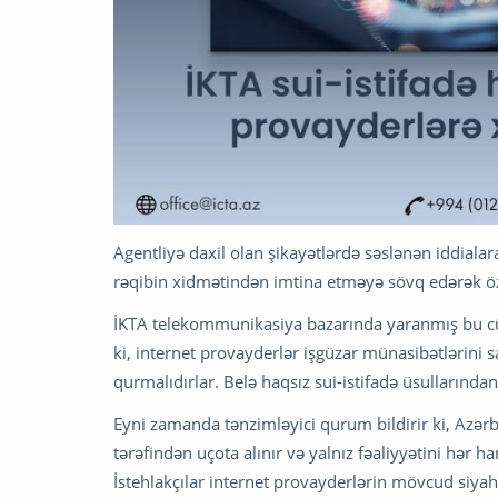
Agentliyə daxil olan şikayətlərdə səslənən iddiala
rəqibin xidmətindən imtina etməyə sövq edərək ö
İKTA telekommunikasiya bazarında yaranmış bu cü
ki, internet provayderlər işgüzar münasibətlərini s
qurmalıdırlar. Belə haqsız sui-istifadə üsullarından
Eyni zamanda tənzimləyici qurum bildirir ki, Azər
tərəfindən uçota alınır və yalnız fəaliyyətini hər 
İstehlakçılar internet provayderlərin mövcud siyahı