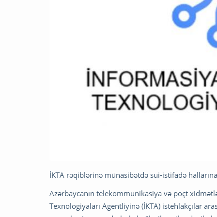
İKTA rəqiblərinə münasibətdə sui-istifadə halların
Azərbaycanın telekommunikasiya və poçt xidmətl
Texnologiyaları Agentliyinə (İKTA) istehlakçılar ar