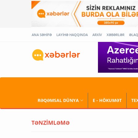
ANA SƏHİFƏ
LAYİHƏ HAQQINDA
ARXİV
XƏBƏRLƏR
ƏLA
RƏQƏMSAL DÜNYA
E - HÖKUMƏT
TE
TƏNZİMLƏMƏ