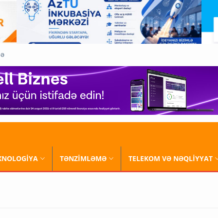
QƏ
XNOLOGİYA
TƏNZİMLƏMƏ
TELEKOM VƏ NƏQLİYYAT