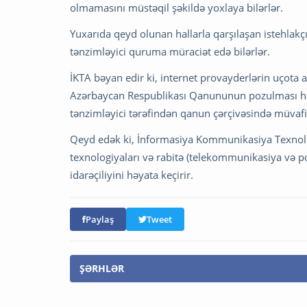
olmamasını müstəqil şəkildə yoxlaya bilərlər.
Yuxarıda qeyd olunan hallarla qarşılaşan istehlakçıl
tənzimləyici quruma müraciət edə bilərlər.
İKTA bəyan edir ki, internet provayderlərin uçota
Azərbaycan Respublikası Qanununun pozulması halı
tənzimləyici tərəfindən qanun çərçivəsində müvafi
Qeyd edək ki, İnformasiya Kommunikasiya Texnolo
texnologiyaları və rabitə (telekommunikasiya və p
idarəçiliyini həyata keçirir.
Paylaş
Tweet
ŞƏRHLƏR