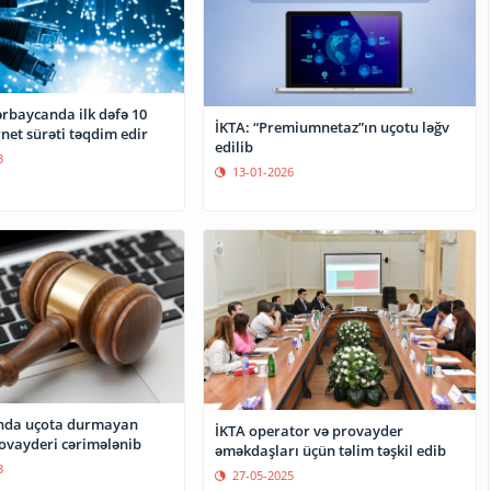
ərbaycanda ilk dəfə 10
İKTA: “Premiumnetaz”ın uçotu ləğv
rnet sürəti təqdim edir
edilib
3
13-01-2026
nda uçota durmayan
İKTA operator və provayder
rovayderi cərimələnib
əməkdaşları üçün təlim təşkil edib
3
27-05-2025