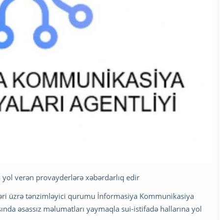
a yol verən provayderlərə xəbərdarlıq edir
əri üzrə tənzimləyici qurumu İnformasiya Kommunikasiya
asında əsassız məlumatları yaymaqla sui-istifadə hallarına yol