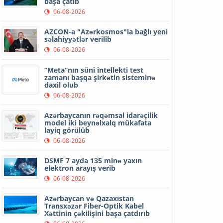
başa çatıb
06-08-2026
AZCON-a "Azərkosmos"la bağlı yeni
səlahiyyətlər verilib
06-08-2026
“Meta”nın süni intellekti test
zamanı başqa şirkətin sisteminə
daxil olub
06-08-2026
Azərbaycanın rəqəmsal idarəçilik
model iki beynəlxalq mükafata
layiq görülüb
06-08-2026
DSMF 7 ayda 135 minə yaxın
elektron arayış verib
06-08-2026
Azərbaycan və Qazaxıstan
Transxəzər Fiber-Optik Kabel
Xəttinin çəkilişini başa çatdırıb