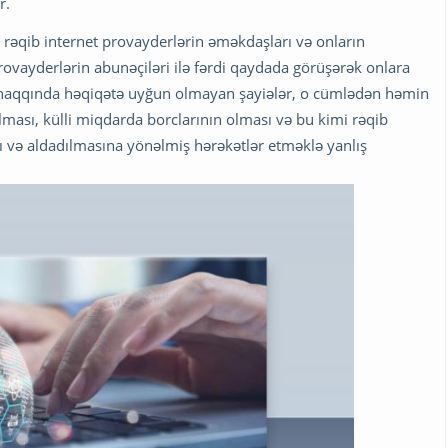
r.
, rəqib internet provayderlərin əməkdaşları və onların
provayderlərin abunəçiləri ilə fərdi qaydada görüşərək onlara
i haqqında həqiqətə uyğun olmayan şayiələr, o cümlədən həmin
olması, külli miqdarda borclarının olması və bu kimi rəqib
 və aldadılmasına yönəlmiş hərəkətlər etməklə yanlış