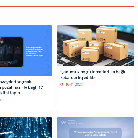
Qanunsuz poçt xidmətləri ilə bağlı
xəbərdarlıq edilib
rovayderi seçmək
16-01-2024
pozulması ilə bağlı 17
llini tapıb
5