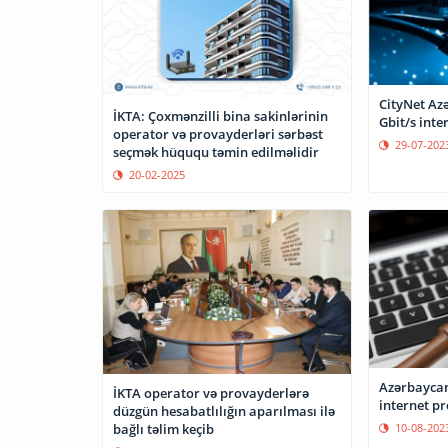
CityNet Az
İKTA: Çoxmənzilli bina sakinlərinin
Gbit/s inte
operator və provayderləri sərbəst
29-07-202
seçmək hüququ təmin edilməlidir
20-02-2025
Azərbayca
İKTA operator və provayderlərə
internet p
düzgün hesabatlılığın aparılması ilə
10-08-202
bağlı təlim keçib