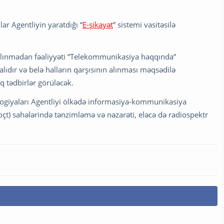
ar Agentliyin yaratdığı “
E-şikayət
” sistemi vasitəsilə
 alınmadan fəaliyyəti “Telekommunikasiya haqqında”
dır və belə halların qarşısının alınması məqsədilə
q tədbirlər görüləcək.
giyaları Agentliyi ölkədə informasiya-kommunikasiya
oçt) sahələrində tənzimləmə və nəzarəti, eləcə də radiospektr