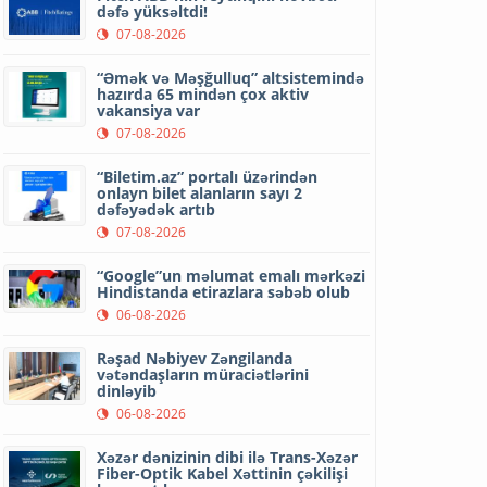
dəfə yüksəltdi!
07-08-2026
“Əmək və Məşğulluq” altsistemində
hazırda 65 mindən çox aktiv
vakansiya var
07-08-2026
“Biletim.az” portalı üzərindən
onlayn bilet alanların sayı 2
dəfəyədək artıb
07-08-2026
“Google”un məlumat emalı mərkəzi
Hindistanda etirazlara səbəb olub
06-08-2026
Rəşad Nəbiyev Zəngilanda
vətəndaşların müraciətlərini
dinləyib
06-08-2026
Xəzər dənizinin dibi ilə Trans-Xəzər
Fiber-Optik Kabel Xəttinin çəkilişi