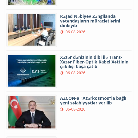
Rəşad Nəbiyev Zəngilanda
vətəndaşların müraciətlərini
dinləyib
06-08-2026
Xəzər dənizinin dibi ilə Trans-
Xəzər Fiber-Optik Kabel Xəttinin
çəkilişi başa çatıb
06-08-2026
AZCON-a "Azərkosmos"la bağlı
yeni səlahiyyətlər verilib
06-08-2026