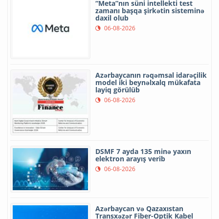
“Meta”nın süni intellekti test
zamanı başqa şirkətin sisteminə
daxil olub
06-08-2026
Azərbaycanın rəqəmsal idarəçilik
model iki beynəlxalq mükafata
layiq görülüb
06-08-2026
DSMF 7 ayda 135 minə yaxın
elektron arayış verib
06-08-2026
Azərbaycan və Qazaxıstan
Transxəzər Fiber-Optik Kabel