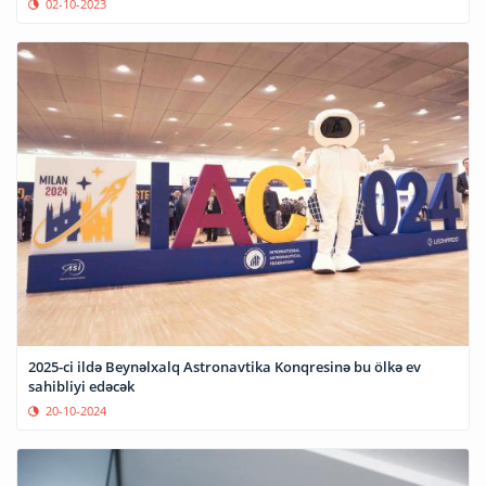
02-10-2023
2025-ci ildə Beynəlxalq Astronavtika Konqresinə bu ölkə ev
sahibliyi edəcək
20-10-2024