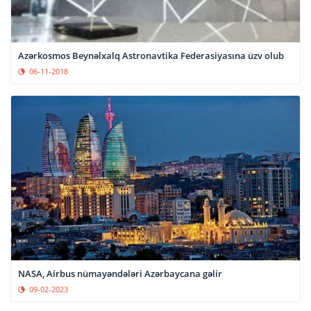
Azərkosmos Beynəlxalq Astronavtika Federasiyasına üzv olub
06-11-2018
NASA, Airbus nümayəndələri Azərbaycana gəlir
09-02-2023