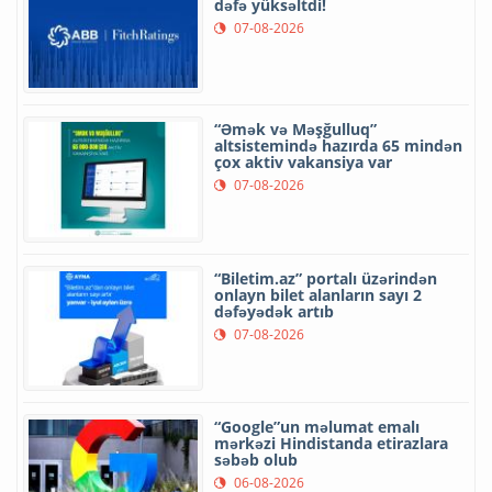
dəfə yüksəltdi!
07-08-2026
“Əmək və Məşğulluq”
altsistemində hazırda 65 mindən
çox aktiv vakansiya var
07-08-2026
“Biletim.az” portalı üzərindən
onlayn bilet alanların sayı 2
dəfəyədək artıb
07-08-2026
“Google”un məlumat emalı
mərkəzi Hindistanda etirazlara
səbəb olub
06-08-2026