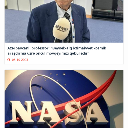
Azərbaycanlı professor: "Beynəlxalq ictimaiyyət kosmik
araşdırma üzrə öncül mövqeyimizi qəbul edir"
03-10-2023