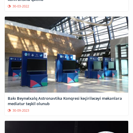
30-03-2022
Bakı Beynəlxalq Astronavtika Konqresi keçiriləcəyi məkanlara
mediatur təşkil olunub
30-09-2023