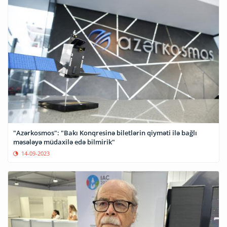
"Azərkosmos": "Bakı Konqresinə biletlərin qiyməti ilə bağlı
məsələyə müdaxilə edə bilmirik"
14-09-2023