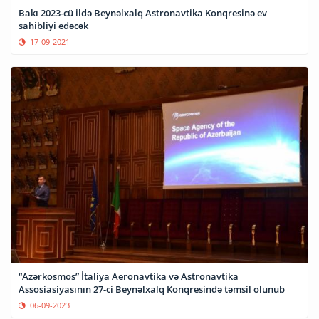
Bakı 2023-cü ildə Beynəlxalq Astronavtika Konqresinə ev
sahibliyi edəcək
17-09-2021
“Azərkosmos” İtaliya Aeronavtika və Astronavtika
Assosiasiyasının 27-ci Beynəlxalq Konqresində təmsil olunub
06-09-2023