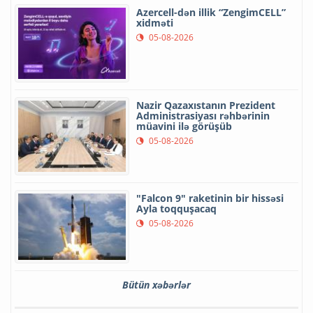
Azercell-dən illik “ZengimCELL”
xidməti
05-08-2026
Nazir Qazaxıstanın Prezident
Administrasiyası rəhbərinin
müavini ilə görüşüb
05-08-2026
"Falcon 9" raketinin bir hissəsi
Ayla toqquşacaq
05-08-2026
Bütün xəbərlər