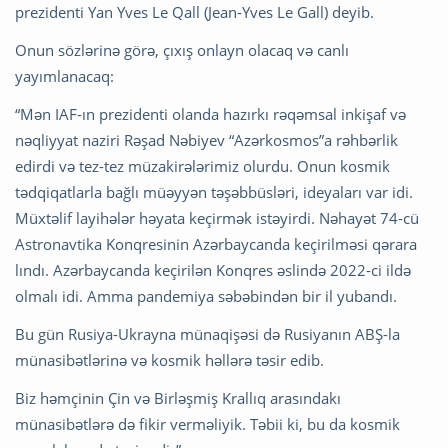
prezidenti Yan Yves Le Qall (Jean-Yves Le Gall) deyib.
Onun sözlərinə görə, çıxış onlayn olacaq və canlı
yayımlanacaq:
“Mən IAF-ın prezidenti olanda hazırkı rəqəmsal inkişaf və
nəqliyyat naziri Rəşad Nəbiyev “Azərkosmos”a rəhbərlik
edirdi və tez-tez müzakirələrimiz olurdu. Onun kosmik
tədqiqatlarla bağlı müəyyən təşəbbüsləri, ideyaları var idi.
Müxtəlif layihələr həyata keçirmək istəyirdi. Nəhayət 74-cü
Astronavtika Konqresinin Azərbaycanda keçirilməsi qərara
lındı. Azərbaycanda keçirilən Konqres əslində 2022-ci ildə
olmalı idi. Amma pandemiya səbəbindən bir il yubandı.
Bu gün Rusiya-Ukrayna münaqişəsi də Rusiyanın ABŞ-la
münasibətlərinə və kosmik həllərə təsir edib.
Biz həmçinin Çin və Birləşmiş Krallıq arasındakı
münasibətlərə də fikir verməliyik. Təbii ki, bu da kosmik