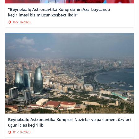
"Beynəlxalq Astronavtika Konqresinin Azərbaycanda
keçirilməsi bizim üçün xoşbəxtlikdir"
02-10-2023
Beynəlxalq Astronavtika Konqresi Nazirlər və parlament üzvləri
üçün iclas keçirilib
01-10-2023