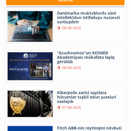
YAZARLAR
Danimarka məktəblərdə süni
intellektdən istifadəyə nəzarəti
sərtləşdirir
08-08-2026
“Azərkosmos”un KOSMİK
Akademiyası mükafata layiq
görülüb
08-08-2026
Kiberpolis xarici saytlara
hücumlar təşkil edən şəxsləri
saxlayıb
07-08-2026
Fitch ABB-nin reytinqini növbəti