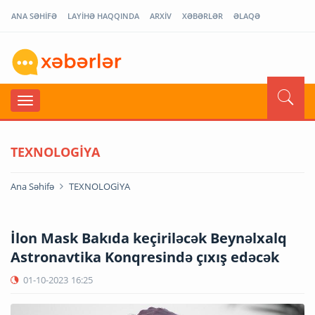
ANA SƏHİFƏ
LAYİHƏ HAQQINDA
ARXİV
XƏBƏRLƏR
ƏLAQƏ
TEXNOLOGİYA
Ana Səhifə
TEXNOLOGİYA
İlon Mask Bakıda keçiriləcək Beynəlxalq
Astronavtika Konqresində çıxış edəcək
01-10-2023
16:25