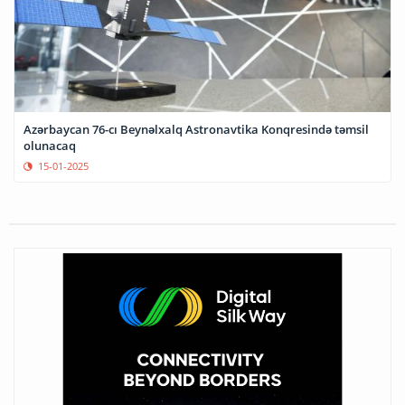
Azərbaycan 76-cı Beynəlxalq Astronavtika Konqresində təmsil
olunacaq
15-01-2025