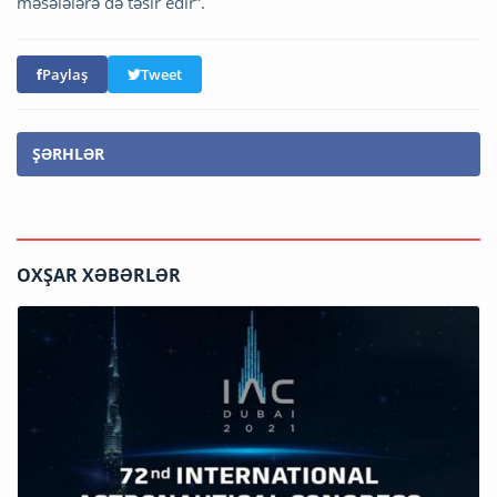
məsələlərə də təsir edir”.
Paylaş
Tweet
ŞƏRHLƏR
OXŞAR XƏBƏRLƏR