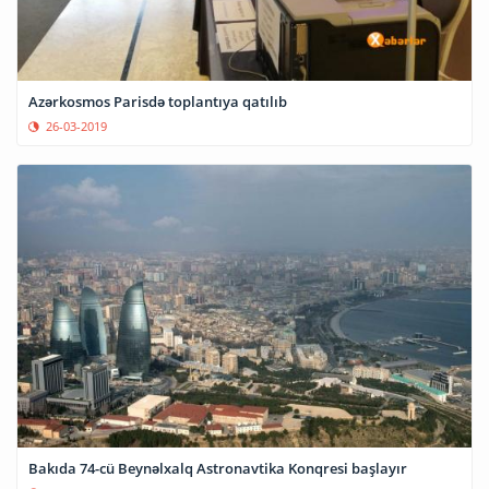
Azərkosmos Parisdə toplantıya qatılıb
26-03-2019
Bakıda 74-cü Beynəlxalq Astronavtika Konqresi başlayır