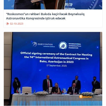
“Roskosmos”un rəhbəri Bakıda keçiriləcək Beynəlxalq
Astronavtika Konqresində iştirak edəcək
02-10-2023