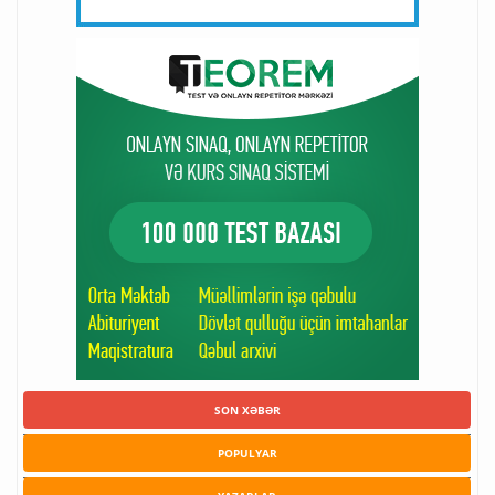
SON XƏBƏR
POPULYAR