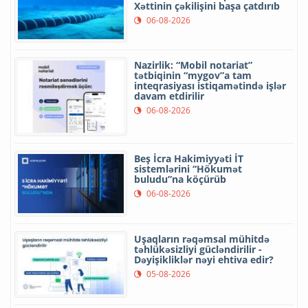
Xəttinin çəkilişini başa çatdırıb
06-08-2026
Nazirlik: “Mobil notariat”
tətbiqinin “mygov”a tam
inteqrasiyası istiqamətində işlər
davam etdirilir
06-08-2026
Beş İcra Hakimiyyəti İT
sistemlərini “Hökumət
buludu”na köçürüb
06-08-2026
Uşaqların rəqəmsal mühitdə
təhlükəsizliyi gücləndirilir -
Dəyişikliklər nəyi ehtiva edir?
05-08-2026