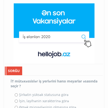
SORĞU
İT mütəxəssislər iş yerlərini hansı meyarlar əsasında
seçir ?
Şirkətin yüksək statusuna görə
İşin, layihənin xarakterinə görə
Əmək müqaviləsinin olmasına görə