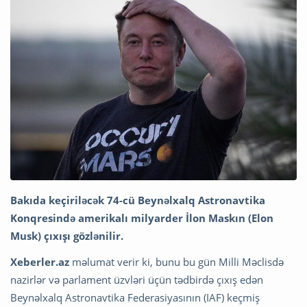
Bakıda keçiriləcək 74-cü Beynəlxalq Astronavtika
Konqresində amerikalı milyarder İlon Maskın (Elon
Musk) çıxışı gözlənilir.
Xeberler.az
məlumat verir ki, bunu bu gün Milli Məclisdə
nazirlər və parlament üzvləri üçün tədbirdə çıxış edən
Beynəlxalq Astronavtika Federasiyasının (IAF) keçmiş