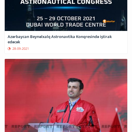
Azərbaycan Beynəlxalq Astronavtika Konqresində iştirak
edəcək
28-09-2021