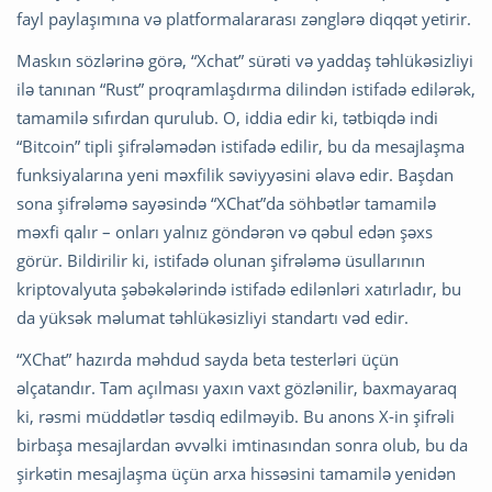
fayl paylaşımına və platformalararası zənglərə diqqət yetirir.
Maskın sözlərinə görə, “Xchat” sürəti və yaddaş təhlükəsizliyi
ilə tanınan “Rust” proqramlaşdırma dilindən istifadə edilərək,
tamamilə sıfırdan qurulub. O, iddia edir ki, tətbiqdə indi
“Bitcoin” tipli şifrələmədən istifadə edilir, bu da mesajlaşma
funksiyalarına yeni məxfilik səviyyəsini əlavə edir. Başdan
sona şifrələmə sayəsində “XChat”da söhbətlər tamamilə
məxfi qalır – onları yalnız göndərən və qəbul edən şəxs
görür. Bildirilir ki, istifadə olunan şifrələmə üsullarının
kriptovalyuta şəbəkələrində istifadə edilənləri xatırladır, bu
da yüksək məlumat təhlükəsizliyi standartı vəd edir.
“XChat” hazırda məhdud sayda beta testerləri üçün
əlçatandır. Tam açılması yaxın vaxt gözlənilir, baxmayaraq
ki, rəsmi müddətlər təsdiq edilməyib. Bu anons X-in şifrəli
birbaşa mesajlardan əvvəlki imtinasından sonra olub, bu da
şirkətin mesajlaşma üçün arxa hissəsini tamamilə yenidən