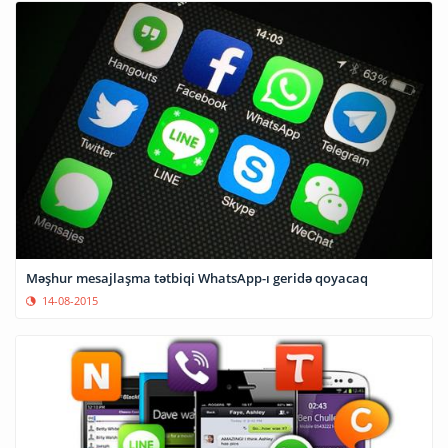
Məşhur mesajlaşma tətbiqi WhatsApp-ı geridə qoyacaq
14-08-2015