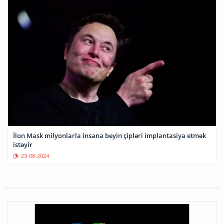
İlon Mask milyonlarla insana beyin çipləri implantasiya etmək
istəyir
23-08-2024