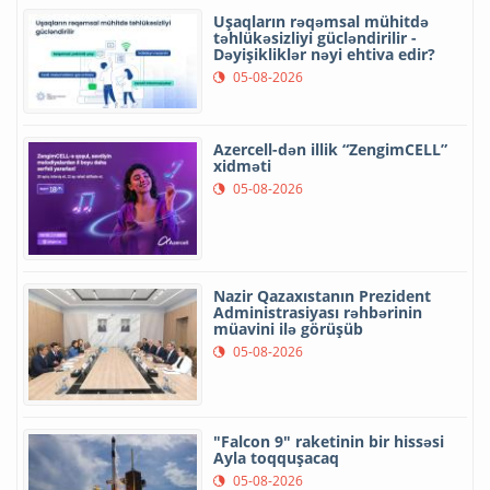
Uşaqların rəqəmsal mühitdə
təhlükəsizliyi gücləndirilir -
Dəyişikliklər nəyi ehtiva edir?
05-08-2026
Azercell-dən illik “ZengimCELL”
xidməti
05-08-2026
Nazir Qazaxıstanın Prezident
Administrasiyası rəhbərinin
müavini ilə görüşüb
05-08-2026
"Falcon 9" raketinin bir hissəsi
Ayla toqquşacaq
05-08-2026