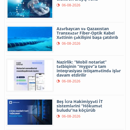
06-08-2026
Azərbaycan və Qazaxıstan
Transxəzər Fiber-Optik Kabel
Xəttinin çəkilişini başa çatdırıb
06-08-2026
Nazirlik: “Mobil notariat”
tətbiqinin “mygov”a tam
inteqrasiyası istiqamətində işlər
davam etdirilir
06-08-2026
Beş İcra Hakimiyyəti İT
sistemlərini “Hökumət
buludu”na köçürüb
06-08-2026