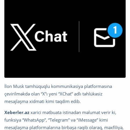
İlon Musk tamhüquqlu kommunikasiya platformasına
çevirilməkdə olan “X”ı yeni “XChat” adlı təhlükəsiz
mesajlaşma xidməti kimi təqdim edib.
Xeberler.az
xarici mətbuata istinadən məlumat verir ki,
funksiya “WhatsApp”, “Telegram” və “iMessage” kimi
mesajlaşma platformalarına birbaşa rəqib olaraq, məxfiliyə,