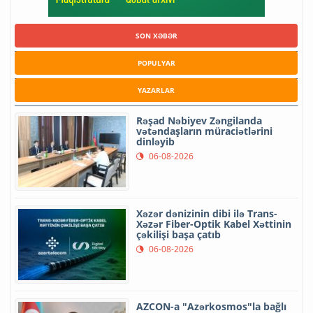
SON XƏBƏR
POPULYAR
YAZARLAR
Rəşad Nəbiyev Zəngilanda
vətəndaşların müraciətlərini
dinləyib
06-08-2026
Xəzər dənizinin dibi ilə Trans-
Xəzər Fiber-Optik Kabel Xəttinin
çəkilişi başa çatıb
06-08-2026
AZCON-a "Azərkosmos"la bağlı