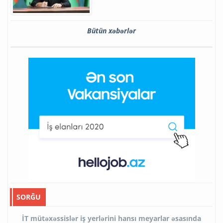
Bütün xəbərlər
SORĞU
İT mütəxəssislər iş yerlərini hansı meyarlar əsasında