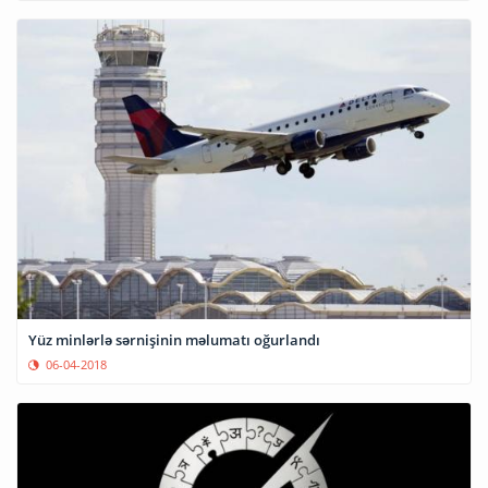
Yüz minlərlə sərnişinin məlumatı oğurlandı
06-04-2018