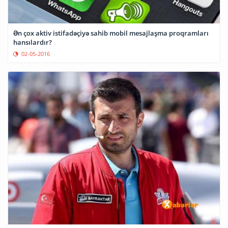
Ən çox aktiv istifadəçiyə sahib mobil mesajlaşma proqramları
hansılardır?
02-05-2016