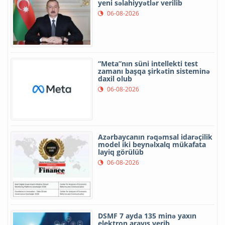
yeni səlahiyyətlər verilib
06-08-2026
“Meta”nın süni intellekti test
zamanı başqa şirkətin sisteminə
daxil olub
06-08-2026
Azərbaycanın rəqəmsal idarəçilik
model iki beynəlxalq mükafata
layiq görülüb
06-08-2026
DSMF 7 ayda 135 minə yaxın
elektron arayış verib