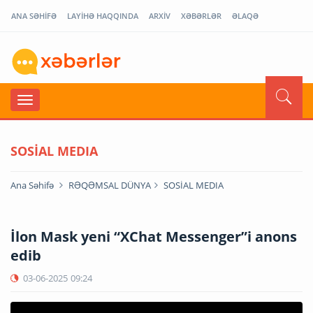
ANA SƏHİFƏ
LAYİHƏ HAQQINDA
ARXİV
XƏBƏRLƏR
ƏLAQƏ
SOSİAL MEDIA
Ana Səhifə
RƏQƏMSAL DÜNYA
SOSİAL MEDIA
İlon Mask yeni “XChat Messenger”i anons
edib
03-06-2025
09:24