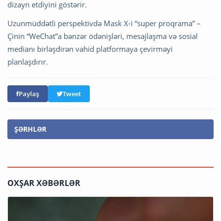
dizayn etdiyini göstərir.
Uzunmüddətli perspektivdə Mask X-i “super proqrama” –
Çinin “WeChat”a bənzər ödənişləri, mesajlaşma və sosial
medianı birləşdirən vahid platformaya çevirməyi
planlaşdırır.
Paylaş
Tweet
ŞƏRHLƏR
OXŞAR XƏBƏRLƏR