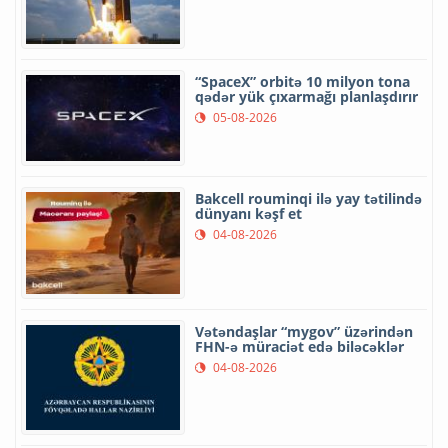
“SpaceX” orbitə 10 milyon tona
qədər yük çıxarmağı planlaşdırır
05-08-2026
Bakcell rouminqi ilə yay tətilində
dünyanı kəşf et
04-08-2026
Vətəndaşlar “mygov” üzərindən
FHN-ə müraciət edə biləcəklər
04-08-2026