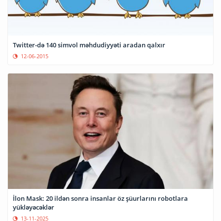
Twitter-də 140 simvol məhdudiyyəti aradan qalxır
12-06-2015
İlon Mask: 20 ildən sonra insanlar öz şüurlarını robotlara
yükləyəcəklər
13-11-2025