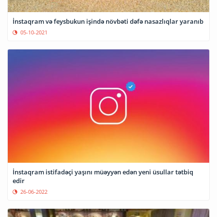
İnstaqram və feysbukun işində növbəti dəfə nasazlıqlar yaranıb
05-10-2021
İnstaqram istifadəçi yaşını müəyyən edən yeni üsullar tətbiq
edir
26-06-2022