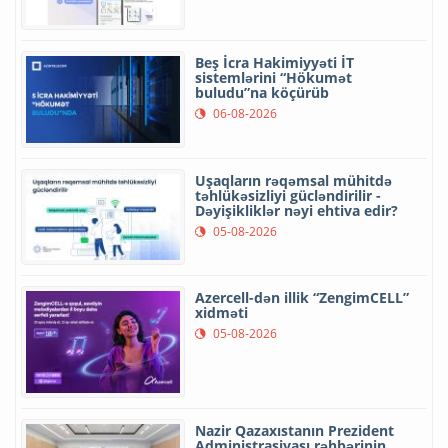
Beş İcra Hakimiyyəti İT
sistemlərini “Hökumət
buludu”na köçürüb
06-08-2026
Uşaqların rəqəmsal mühitdə
təhlükəsizliyi gücləndirilir -
Dəyişikliklər nəyi ehtiva edir?
05-08-2026
Azercell-dən illik “ZengimCELL”
xidməti
05-08-2026
Nazir Qazaxıstanın Prezident
Administrasiyası rəhbərinin