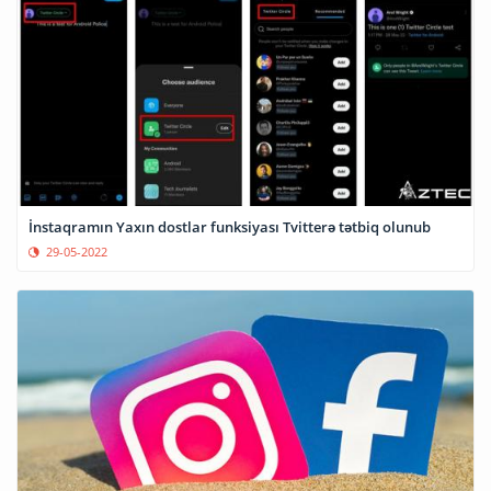
İnstaqramın Yaxın dostlar funksiyası Tvitterə tətbiq olunub
29-05-2022