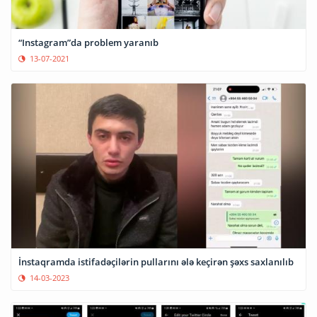
“Instagram”da problem yaranıb
13-07-2021
İnstaqramda istifadəçilərin pullarını ələ keçirən şəxs saxlanılıb
14-03-2023