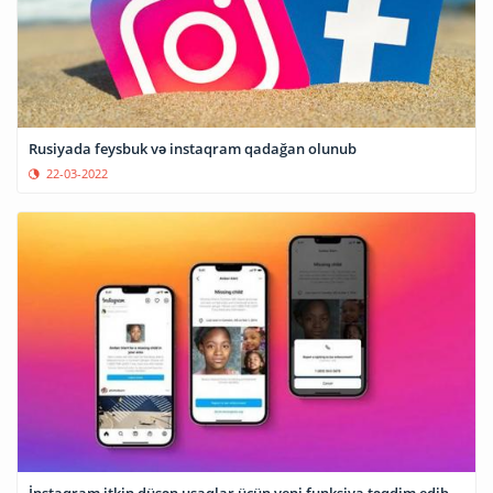
Rusiyada feysbuk və instaqram qadağan olunub
22-03-2022
İnstaqram itkin düşən uşaqlar üçün yeni funksiya təqdim edib