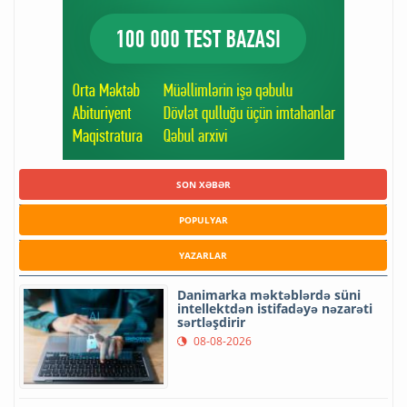
SON XƏBƏR
POPULYAR
YAZARLAR
Danimarka məktəblərdə süni
intellektdən istifadəyə nəzarəti
sərtləşdirir
08-08-2026