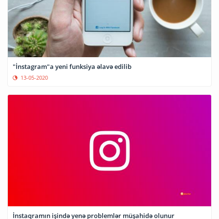
"İnstagram"a yeni funksiya əlavə edilib
13-05-2020
İnstaqramın işində yenə problemlər müşahidə olunur