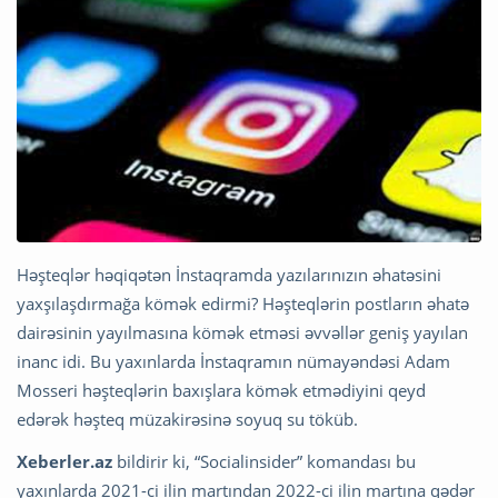
Həşteqlər həqiqətən İnstaqramda yazılarınızın əhatəsini
yaxşılaşdırmağa kömək edirmi? Həşteqlərin postların əhatə
dairəsinin yayılmasına kömək etməsi əvvəllər geniş yayılan
inanc idi. Bu yaxınlarda İnstaqramın nümayəndəsi Adam
Mosseri həşteqlərin baxışlara kömək etmədiyini qeyd
edərək həşteq müzakirəsinə soyuq su töküb.
Xeberler.az
bildirir ki, “Socialinsider” komandası bu
yaxınlarda 2021-ci ilin martından 2022-ci ilin martına qədər