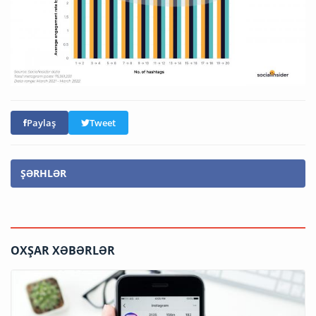
Paylaş
Tweet
ŞƏRHLƏR
OXŞAR XƏBƏRLƏR