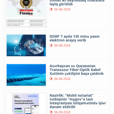
model iki beynəlxalq mükafata
layiq görülüb
06-08-2026
DSMF 7 ayda 135 minə yaxın
elektron arayış verib
06-08-2026
Azərbaycan və Qazaxıstan
Transxəzər Fiber-Optik Kabel
Xəttinin çəkilişini başa çatdırıb
06-08-2026
Nazirlik: “Mobil notariat”
tətbiqinin “mygov”a tam
inteqrasiyası istiqamətində işlər
davam etdirilir
06-08-2026