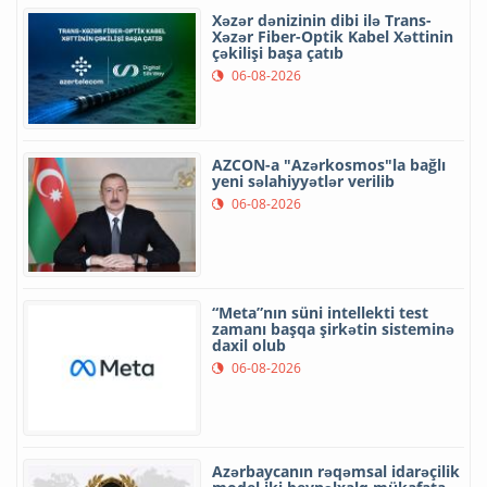
Xəzər dənizinin dibi ilə Trans-
Xəzər Fiber-Optik Kabel Xəttinin
çəkilişi başa çatıb
06-08-2026
AZCON-a "Azərkosmos"la bağlı
yeni səlahiyyətlər verilib
06-08-2026
“Meta”nın süni intellekti test
zamanı başqa şirkətin sisteminə
daxil olub
06-08-2026
Azərbaycanın rəqəmsal idarəçilik