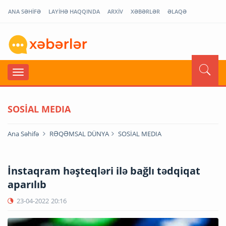
ANA SƏHİFƏ
LAYİHƏ HAQQINDA
ARXİV
XƏBƏRLƏR
ƏLAQƏ
SOSİAL MEDIA
Ana Səhifə
RƏQƏMSAL DÜNYA
SOSİAL MEDIA
İnstaqram həşteqləri ilə bağlı tədqiqat
aparılıb
23-04-2022
20:16