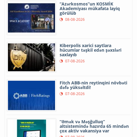
“Azərkosmos”un KOSMİK
Akademiyası mükafata layiq
görülüb
08-08-2026
Kiberpolis xarici saytlara
hücumlar təşkil edən şəxsləri
saxlayıb
07-08-2026
Fitch ABB-nin reytinqini növbəti
dəfə yüksəltdi!
07-08-2026
“Əmək və Məşğulluq”
altsistemində hazırda 65 mindən
çox aktiv vakansiya var