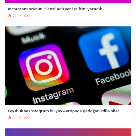
İnstaqram özünün "Sans" adlı yeni şriftini yaradıb
24-05-2022
Feysbuk və İnstaqram bu yay Avropada qadağan edilə bilər
10-07-2022