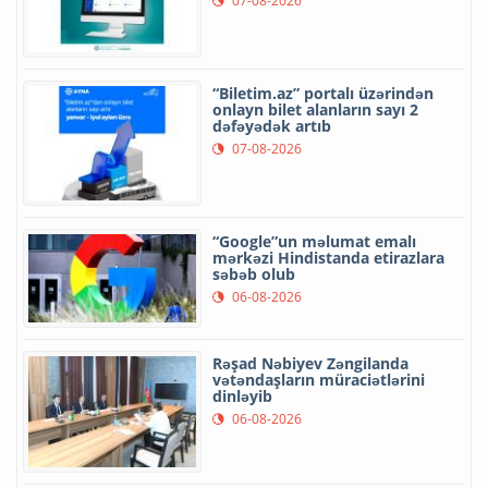
07-08-2026
“Biletim.az” portalı üzərindən
onlayn bilet alanların sayı 2
dəfəyədək artıb
07-08-2026
“Google”un məlumat emalı
mərkəzi Hindistanda etirazlara
səbəb olub
06-08-2026
Rəşad Nəbiyev Zəngilanda
vətəndaşların müraciətlərini
dinləyib
06-08-2026