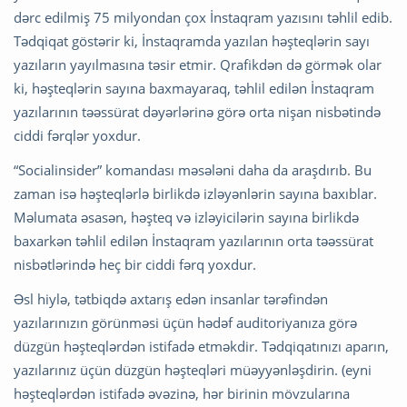
dərc edilmiş 75 milyondan çox İnstaqram yazısını təhlil edib.
Tədqiqat göstərir ki, İnstaqramda yazılan həşteqlərin sayı
yazıların yayılmasına təsir etmir. Qrafikdən də görmək olar
ki, həşteqlərin sayına baxmayaraq, təhlil edilən İnstaqram
yazılarının təəssürat dəyərlərinə görə orta nişan nisbətində
ciddi fərqlər yoxdur.
“Socialinsider” komandası məsələni daha da araşdırıb. Bu
zaman isə həşteqlərlə birlikdə izləyənlərin sayına baxıblar.
Məlumata əsasən, həşteq və izləyicilərin sayına birlikdə
baxarkən təhlil edilən İnstaqram yazılarının orta təəssürat
nisbətlərində heç bir ciddi fərq yoxdur.
Əsl hiylə, tətbiqdə axtarış edən insanlar tərəfindən
yazılarınızın görünməsi üçün hədəf auditoriyanıza görə
düzgün həşteqlərdən istifadə etməkdir. Tədqiqatınızı aparın,
yazılarınız üçün düzgün həşteqləri müəyyənləşdirin. (eyni
həşteqlərdən istifadə əvəzinə, hər birinin mövzularına