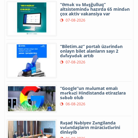
“Əmək və Məşğulluq”
altsistemində hazırda 65 mindən
çox aktiv vakansiya var
07-08-2026
“Biletim.az” portalı üzərindən
onlayn bilet alanların sayı 2
dəfəyədək artıb
07-08-2026
“Google”un məlumat emalı
mərkəzi Hindistanda etirazlara
səbəb olub
06-08-2026
Rəşad Nəbiyev Zəngilanda
vətəndaşların müraciətlərini
dinləyib