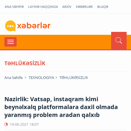
ANA SƏHİFƏ
LAYİHƏ HAQQINDA
ARXİV
XƏBƏRLƏR
ƏLAQƏ
TƏHLÜKƏSİZLİK
Ana Səhifə
TEXNOLOGİYA
TƏHLÜKƏSİZLİK
Nazirlik: Vatsap, instaqram kimi
beynəlxalq platformalara daxil olmada
yaranmış problem aradan qalxıb
19-06-2021
18:07