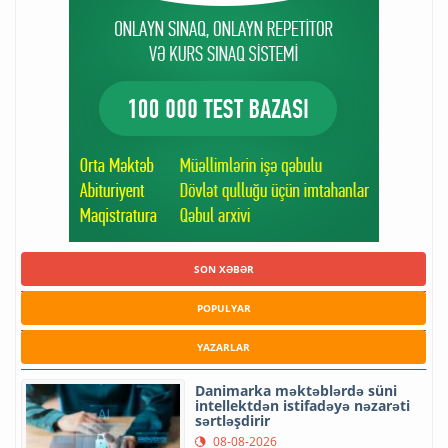
SON XƏBƏR
POPULYAR
YAZARLAR
Danimarka məktəblərdə süni
intellektdən istifadəyə nəzarəti
sərtləşdirir
08-08-2026