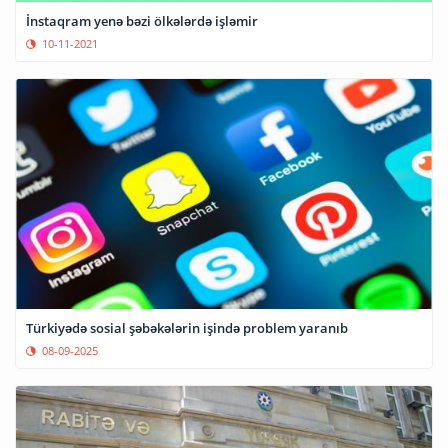
İnstaqram yenə bəzi ölkələrdə işləmir
10-11-2021
Türkiyədə sosial şəbəkələrin işində problem yaranıb
08-09-2025