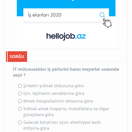
SORĞU
İT mütəxəssislər iş yerlərini hansı meyarlar əsasında
seçir ?
Şirkətin yüksək statusuna görə
İşin, layihənin xarakterinə görə
Əmək müqaviləsinin olmasına görə
Yüksək əmək haqqına, mükafatlara və digər
güzəştlərə görə
Gələcək karyerası üçün əhəmiyyət kəsb
etdiyinə görə