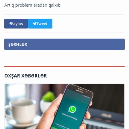
Artıq problem aradan qalxıb.
Paylaş
Tweet
ŞƏRHLƏR
OXŞAR XƏBƏRLƏR