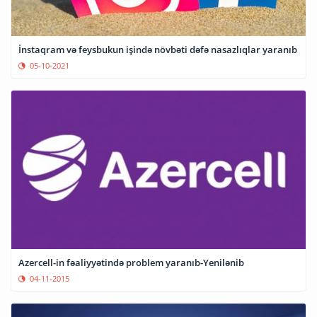
İnstaqram və feysbukun işində növbəti dəfə nasazlıqlar yaranıb
05-10-2021
Azercell-in fəaliyyətində problem yaranıb-Yenilənib
04-11-2015