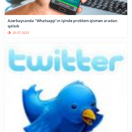
Azərbaycanda "Whatsapp"ın işində problem qismən aradan
qalxıb
20-07-2023