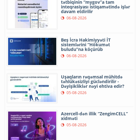
tətbiqinin “mygov”a tam
inteqrasiyası istiqamətində işlər
davam etdirilir
06-08-2026
Beş İcra Hakimiyyəti İT
sistemlərini “Hökumət
buludu”na köçürüb
06-08-2026
Uşaqların rəqəmsal mühitdə
təhlükəsizliyi gücləndirilir -
Dəyişikliklər nəyi ehtiva edir?
05-08-2026
Azercell-dən illik “ZengimCELL”
xidməti
05-08-2026