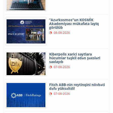
“Azərkosmos”un KOSMİK
Akademiyası mükafata layiq
görülüb
08-08-2026
Kiberpolis xarici saytlara
hücumlar təşkil edən şəxsləri
saxlayıb
07-08-2026
Fitch ABB-nin reytinqini növbəti
dəfə yüksəltdi!
07-08-2026