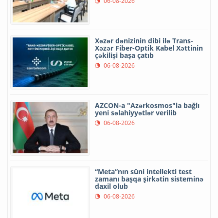
06-08-2026
Xəzər dənizinin dibi ilə Trans-
Xəzər Fiber-Optik Kabel Xəttinin
çəkilişi başa çatıb
06-08-2026
AZCON-a "Azərkosmos"la bağlı
yeni səlahiyyətlər verilib
06-08-2026
“Meta”nın süni intellekti test
zamanı başqa şirkətin sisteminə
daxil olub
06-08-2026