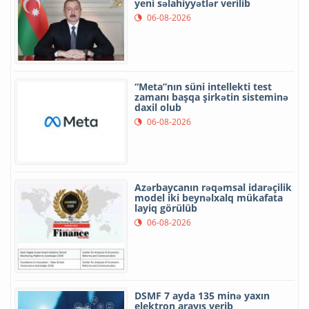
yeni səlahiyyətlər verilib
06-08-2026
“Meta”nın süni intellekti test
zamanı başqa şirkətin sisteminə
daxil olub
06-08-2026
Azərbaycanın rəqəmsal idarəçilik
model iki beynəlxalq mükafata
layiq görülüb
06-08-2026
DSMF 7 ayda 135 minə yaxın
elektron arayış verib