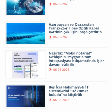
06-08-2026
Azərbaycan və Qazaxıstan
Transxəzər Fiber-Optik Kabel
Xəttinin çəkilişini başa çatdırıb
06-08-2026
Nazirlik: “Mobil notariat”
tətbiqinin “mygov”a tam
inteqrasiyası istiqamətində işlər
davam etdirilir
06-08-2026
Beş İcra Hakimiyyəti İT
sistemlərini “Hökumət
buludu”na köçürüb
06-08-2026