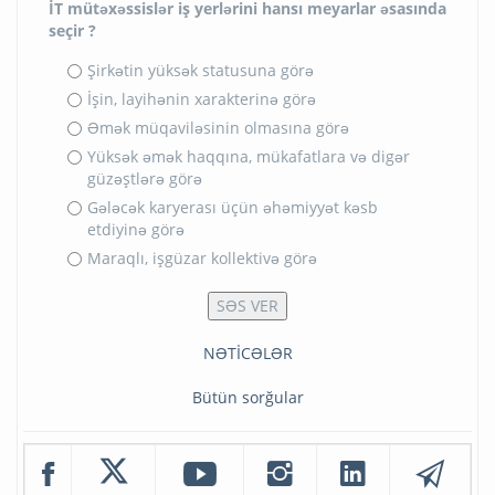
İT mütəxəssislər iş yerlərini hansı meyarlar əsasında
seçir ?
Şirkətin yüksək statusuna görə
İşin, layihənin xarakterinə görə
Əmək müqaviləsinin olmasına görə
Yüksək əmək haqqına, mükafatlara və digər
güzəştlərə görə
Gələcək karyerası üçün əhəmiyyət kəsb
etdiyinə görə
Maraqlı, işgüzar kollektivə görə
NƏTİCƏLƏR
Bütün sorğular