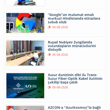
“Google”un məlumat emalı
mərkəzi Hindistanda etirazlara
səbəb olub
06-08-2026
Rəşad Nəbiyev Zəngilanda
vətəndaşların müraciətlərini
dinləyib
06-08-2026
Xəzər dənizinin dibi ilə Trans-
Xəzər Fiber-Optik Kabel Xəttinin
çəkilişi başa çatıb
06-08-2026
AZCON-a "Azərkosmos"la bağlı