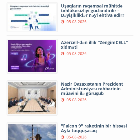
Uşaqların rəqəmsal mühitdə
təhlükəsizliyi gücləndirilir -
Dəyişikliklər nəyi ehtiva edir?
05-08-2026
Azercell-dən illik “ZengimCELL”
xidməti
05-08-2026
Nazir Qazaxıstanın Prezident
Administrasiyası rəhbərinin
müavini ilə görüşüb
05-08-2026
"Falcon 9" raketinin bir hissəsi
Ayla toqquşacaq
05-08-2026