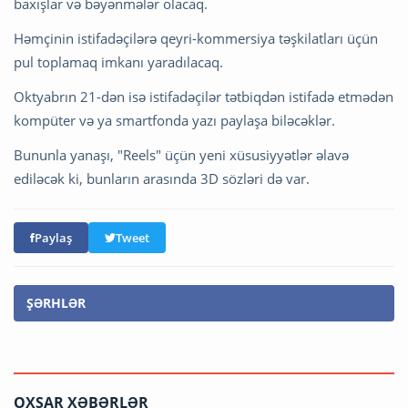
baxışlar və bəyənmələr olacaq.
Həmçinin istifadəçilərə qeyri-kommersiya təşkilatları üçün
pul toplamaq imkanı yaradılacaq.
Oktyabrın 21-dən isə istifadəçilər tətbiqdən istifadə etmədən
kompüter və ya smartfonda yazı paylaşa biləcəklər.
Bununla yanaşı, "Reels" üçün yeni xüsusiyyətlər əlavə
ediləcək ki, bunların arasında 3D sözləri də var.
Paylaş
Tweet
ŞƏRHLƏR
OXŞAR XƏBƏRLƏR