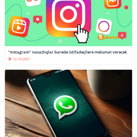
"Instagram" nasazlıqlar barədə istifadəçilərə məlumat verəcək
12-10-2021