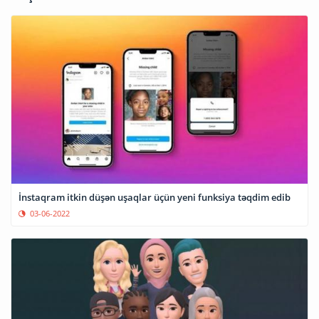
İnstaqram itkin düşən uşaqlar üçün yeni funksiya təqdim edib
03-06-2022