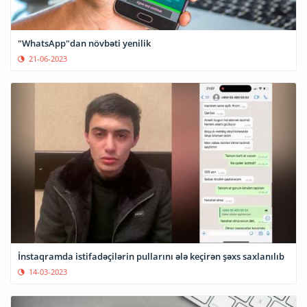
"WhatsApp"dan növbəti yenilik
21-06-2023
İnstaqramda istifadəçilərin pullarını ələ keçirən şəxs saxlanılıb
14-03-2023