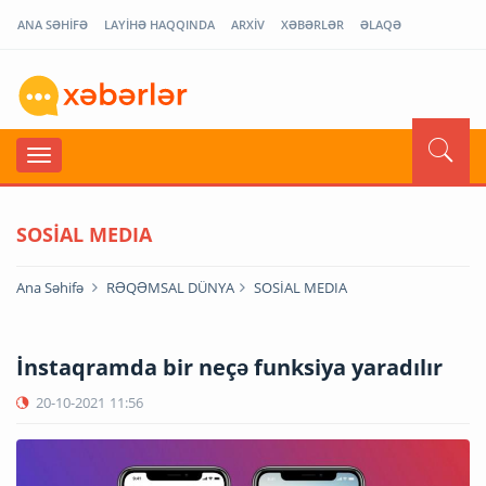
ANA SƏHİFƏ
LAYİHƏ HAQQINDA
ARXİV
XƏBƏRLƏR
ƏLAQƏ
SOSİAL MEDIA
Ana Səhifə
RƏQƏMSAL DÜNYA
SOSİAL MEDIA
İnstaqramda bir neçə funksiya yaradılır
20-10-2021
11:56