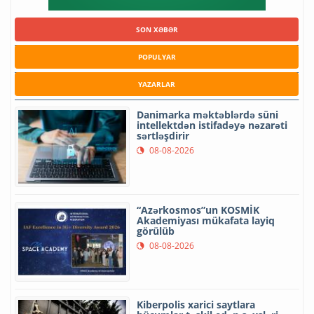
SON XƏBƏR
POPULYAR
YAZARLAR
Danimarka məktəblərdə süni
intellektdən istifadəyə nəzarəti
sərtləşdirir
08-08-2026
“Azərkosmos”un KOSMİK
Akademiyası mükafata layiq
görülüb
08-08-2026
Kiberpolis xarici saytlara