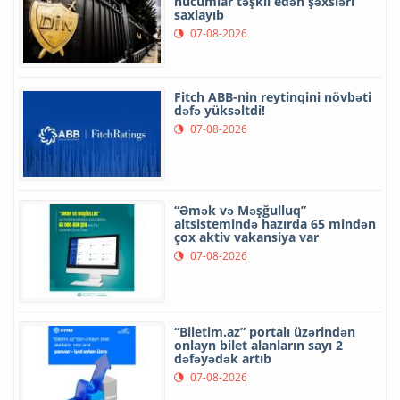
hücumlar təşkil edən şəxsləri
saxlayıb
07-08-2026
Fitch ABB-nin reytinqini növbəti
dəfə yüksəltdi!
07-08-2026
“Əmək və Məşğulluq”
altsistemində hazırda 65 mindən
çox aktiv vakansiya var
07-08-2026
“Biletim.az” portalı üzərindən
onlayn bilet alanların sayı 2
dəfəyədək artıb
07-08-2026