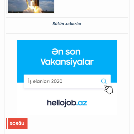
Bütün xəbərlər
SORĞU