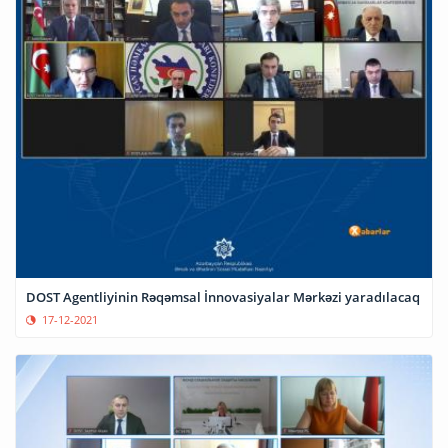
DOST Agentliyinin Rəqəmsal İnnovasiyalar Mərkəzi yaradılacaq
17-12-2021