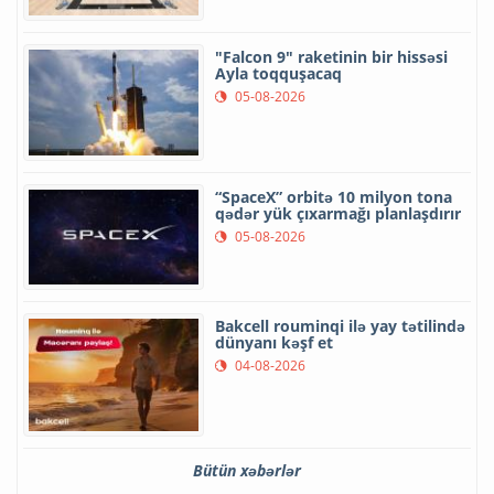
"Falcon 9" raketinin bir hissəsi
Ayla toqquşacaq
05-08-2026
“SpaceX” orbitə 10 milyon tona
qədər yük çıxarmağı planlaşdırır
05-08-2026
Bakcell rouminqi ilə yay tətilində
dünyanı kəşf et
04-08-2026
Bütün xəbərlər