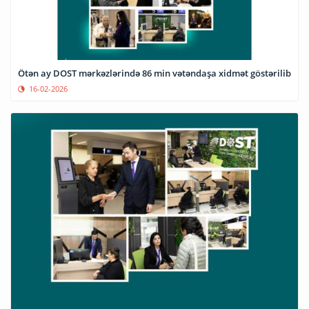
Ötən ay DOST mərkəzlərində 86 min vətəndaşa xidmət göstərilib
16-02-2026