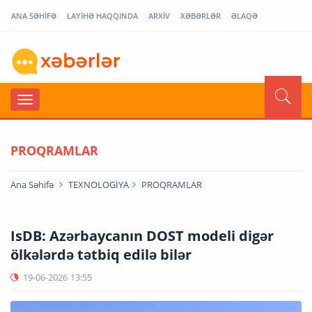
ANA SƏHİFƏ
LAYİHƏ HAQQINDA
ARXİV
XƏBƏRLƏR
ƏLAQƏ
PROQRAMLAR
Ana Səhifə
TEXNOLOGİYA
PROQRAMLAR
IsDB: Azərbaycanın DOST modeli digər
ölkələrdə tətbiq edilə bilər
19-06-2026
13:55