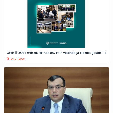
Ötən il DOST mərkəzlərində 887 min vətəndaşa xidmət göstərilib
24-01-2026