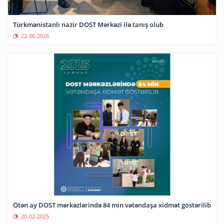
Türkmənistanlı nazir DOST Mərkəzi ilə tanış olub
22-06-2026
Ötən ay DOST mərkəzlərində 84 min vətəndaşa xidmət göstərilib
20-02-2025