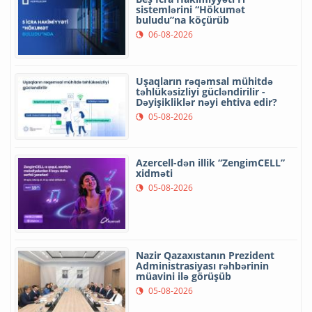
sistemlərini “Hökumət
buludu”na köçürüb
06-08-2026
Uşaqların rəqəmsal mühitdə
təhlükəsizliyi gücləndirilir -
Dəyişikliklər nəyi ehtiva edir?
05-08-2026
Azercell-dən illik “ZengimCELL”
xidməti
05-08-2026
Nazir Qazaxıstanın Prezident
Administrasiyası rəhbərinin
müavini ilə görüşüb
05-08-2026