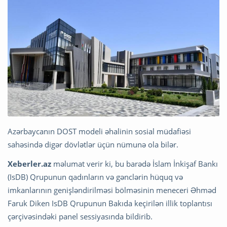
Azərbaycanın DOST modeli əhalinin sosial müdafiəsi
sahəsində digər dövlətlər üçün nümunə ola bilər.
Xeberler.az
məlumat verir ki, bu barədə İslam İnkişaf Bankı
(IsDB) Qrupunun qadınların və gənclərin hüquq və
imkanlarının genişləndirilməsi bölməsinin meneceri Əhməd
Faruk Diken IsDB Qrupunun Bakıda keçirilən illik toplantısı
çərçivəsindəki panel sessiyasında bildirib.