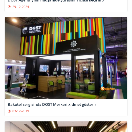
DOST Agentliyinin Müşahidə Şurasının iclası keçirilib
29-12-2024
Bakutel sərgisində DOST Mərkəzi xidmət göstərir
03-12-2019