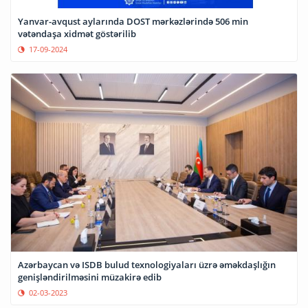
Yanvar-avqust aylarında DOST mərkəzlərində 506 min
vətəndaşa xidmət göstərilib
17-09-2024
Azərbaycan və ISDB bulud texnologiyaları üzrə əməkdaşlığın
genişləndirilməsini müzakirə edib
02-03-2023