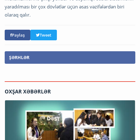
yaradılması bir çox dövlətlər üçün əsas vəzifələrdən biri
olaraq qalır.
Paylaş
Tweet
ŞƏRHLƏR
OXŞAR XƏBƏRLƏR