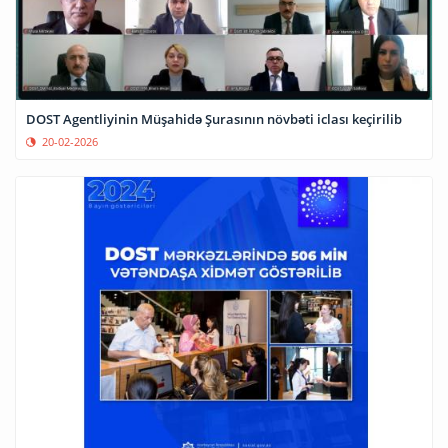
DOST Agentliyinin Müşahidə Şurasının növbəti iclası keçirilib
20-02-2026