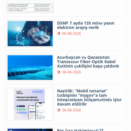
DSMF 7 ayda 135 minə yaxın
elektron arayış verib
06-08-2026
Azərbaycan və Qazaxıstan
Transxəzər Fiber-Optik Kabel
Xəttinin çəkilişini başa çatdırıb
06-08-2026
Nazirlik: “Mobil notariat”
tətbiqinin “mygov”a tam
inteqrasiyası istiqamətində işlər
davam etdirilir
06-08-2026
Beş İcra Hakimiyyəti İT