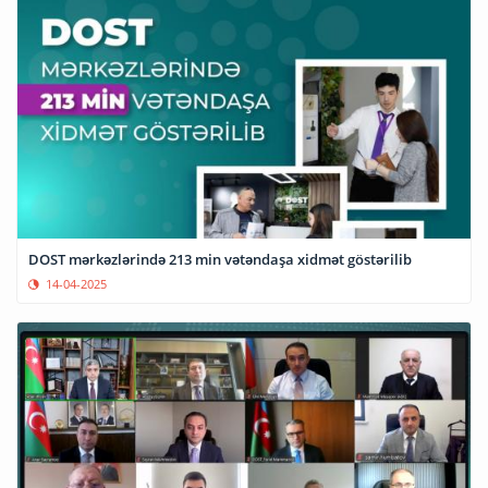
DOST mərkəzlərində 213 min vətəndaşa xidmət göstərilib
14-04-2025