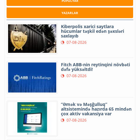
POPULYAR
YAZARLAR
Kiberpolis xarici saytlara
hücumlar təşkil edən şəxsləri
saxlayıb
07-08-2026
Fitch ABB-nin reytinqini növbəti
dəfə yüksəltdi!
07-08-2026
“Əmək və Məşğulluq”
altsistemində hazırda 65 mindən
çox aktiv vakansiya var
07-08-2026