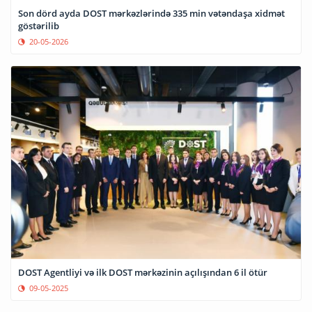
Son dörd ayda DOST mərkəzlərində 335 min vətəndaşa xidmət
göstərilib
20-05-2026
DOST Agentliyi və ilk DOST mərkəzinin açılışından 6 il ötür
09-05-2025