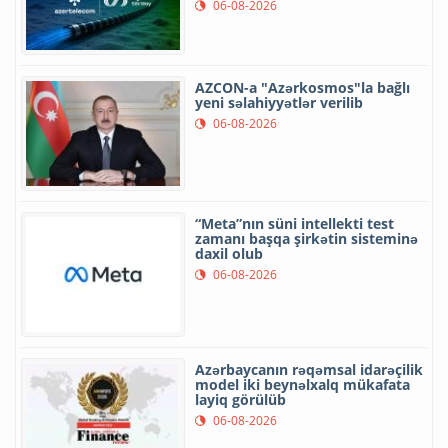
06-08-2026
AZCON-a "Azərkosmos"la bağlı
yeni səlahiyyətlər verilib
06-08-2026
“Meta”nın süni intellekti test
zamanı başqa şirkətin sisteminə
daxil olub
06-08-2026
Azərbaycanın rəqəmsal idarəçilik
model iki beynəlxalq mükafata
layiq görülüb
06-08-2026