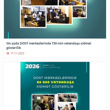
On ayda DOST mərkəzlərində 739 min vətəndaşa xidmət
göstərilib
17-11-2025