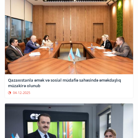
Qazaxıstanla əmək və sosial müdafiə sahəsində əməkdaşlıq
müzakirə olunub
04-12-2025