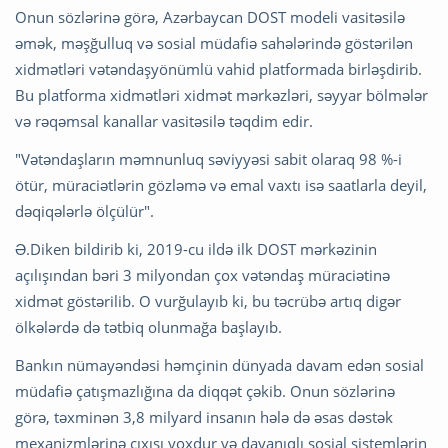
Onun sözlərinə görə, Azərbaycan DOST modeli vasitəsilə
əmək, məşğulluq və sosial müdafiə sahələrində göstərilən
xidmətləri vətəndaşyönümlü vahid platformada birləşdirib.
Bu platforma xidmətləri xidmət mərkəzləri, səyyar bölmələr
və rəqəmsal kanallar vasitəsilə təqdim edir.
"Vətəndaşların məmnunluq səviyyəsi sabit olaraq 98 %-i
ötür, müraciətlərin gözləmə və emal vaxtı isə saatlarla deyil,
dəqiqələrlə ölçülür".
Ə.Diken bildirib ki, 2019-cu ildə ilk DOST mərkəzinin
açılışından bəri 3 milyondan çox vətəndaş müraciətinə
xidmət göstərilib. O vurğulayıb ki, bu təcrübə artıq digər
ölkələrdə də tətbiq olunmağa başlayıb.
Bankın nümayəndəsi həmçinin dünyada davam edən sosial
müdafiə çatışmazlığına da diqqət çəkib. Onun sözlərinə
görə, təxminən 3,8 milyard insanın hələ də əsas dəstək
mexanizmlərinə çıxışı yoxdur və dayanıqlı sosial sistemlərin