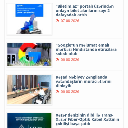
“Biletim.az” portalı üzərindən
onlayn bilet alanların sayı 2
dəfəyədək artıb
07-08-2026
“Google”un məlumat emalı
mərkəzi Hindistanda etirazlara
səbəb olub
06-08-2026
Rəşad Nəbiyev Zəngilanda
vətəndaşların müraciətlərini
dinləyib
06-08-2026
Xəzər dənizinin dibi ilə Trans-
Xəzər Fiber-Optik Kabel Xəttinin
çəkilişi başa çatıb