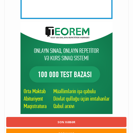
SON XƏBƏR