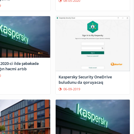
08-05-2020
9
2020-ci ildə şəbəkədə
ığın həcmi artıb
0
Kaspersky Security OneDrive
buludunu da qoruyacaq
06-09-2019