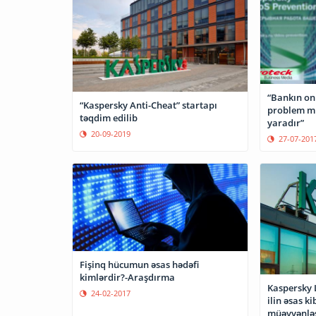
“Bankın on
“Kaspersky Anti-Cheat” startapı
problem mü
təqdim edilib
yaradır”
20-09-2019
27-07-201
Fişinq hücumun əsas hədəfi
kimlərdir?-Araşdırma
Kaspersky 
24-02-2017
ilin əsas k
müəyyənləş