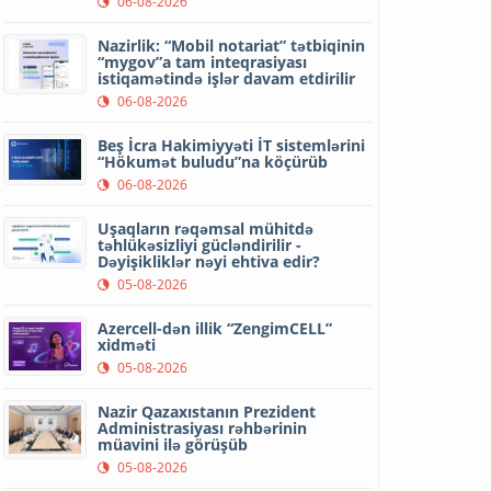
06-08-2026
Nazirlik: “Mobil notariat” tətbiqinin
“mygov”a tam inteqrasiyası
istiqamətində işlər davam etdirilir
06-08-2026
Beş İcra Hakimiyyəti İT sistemlərini
“Hökumət buludu”na köçürüb
06-08-2026
Uşaqların rəqəmsal mühitdə
təhlükəsizliyi gücləndirilir -
Dəyişikliklər nəyi ehtiva edir?
05-08-2026
Azercell-dən illik “ZengimCELL”
xidməti
05-08-2026
Nazir Qazaxıstanın Prezident
Administrasiyası rəhbərinin
müavini ilə görüşüb
05-08-2026