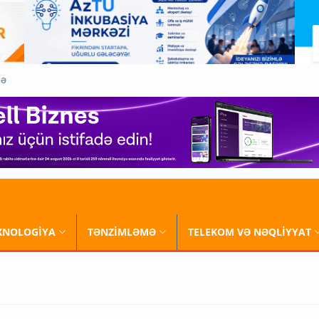
QƏ
XNOLOGİYA
TƏNZİMLƏMƏ
TELEKOM VƏ NƏQLİYYAT