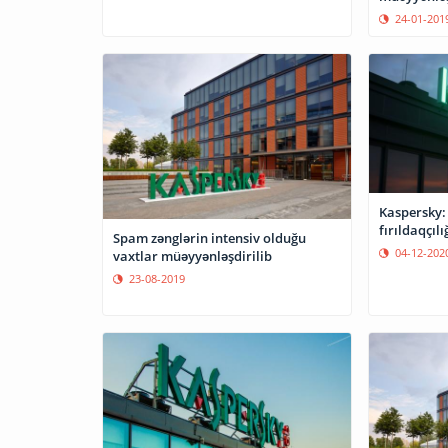
24-01-201
Kaspersky: 
fırıldaqçıl
Spam zənglərin intensiv olduğu
04-12-202
vaxtlar müəyyənləşdirilib
23-08-2019