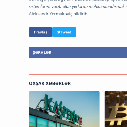
sistemlərini vacib olan yerlərdə möhkəmləndirmək i
Aleksandr Yermakoviç bildirib.
Paylaş
Tweet
ŞƏRHLƏR
OXŞAR XƏBƏRLƏR