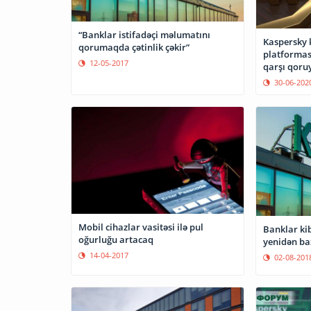
“Banklar istifadəçi məlumatını
Kaspersky 
qorumaqda çətinlik çəkir”
platformas
12-05-2017
qarşı qoru
30-06-202
Mobil cihazlar vasitəsi ilə pul
Banklar kib
oğurluğu artacaq
yenidən ba
14-04-2017
02-08-201