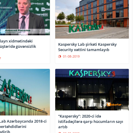
layn xidmətindəki
Kaspersky Lab şirkəti Kaspersky
ştəridə güvənsizlik
Security xəttini tamamlayıb
01-08-2019
7
“Kaspersky”: 2020-ci idə
Lab Azərbaycanda 2018-ci
istifadəçilərə qarşı hücumların sayı
ibertəhdidlərini
artıb
dirib