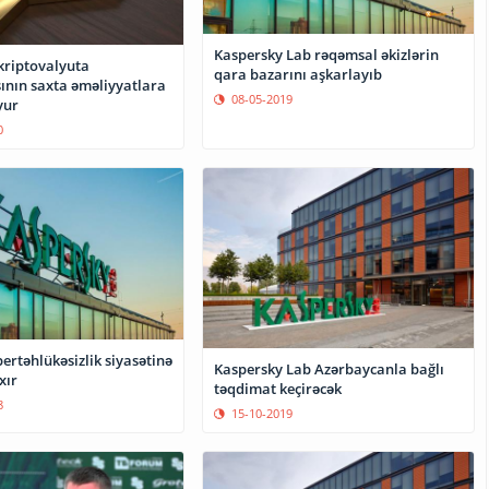
Kaspersky Lab rəqəmsal əkizlərin
kriptovalyuta
qara bazarını aşkarlayıb
ının saxta əməliyyatlara
08-05-2019
yur
0
ertəhlükəsizlik siyasətinə
Kaspersky Lab Azərbaycanla bağlı
xır
təqdimat keçirəcək
8
15-10-2019