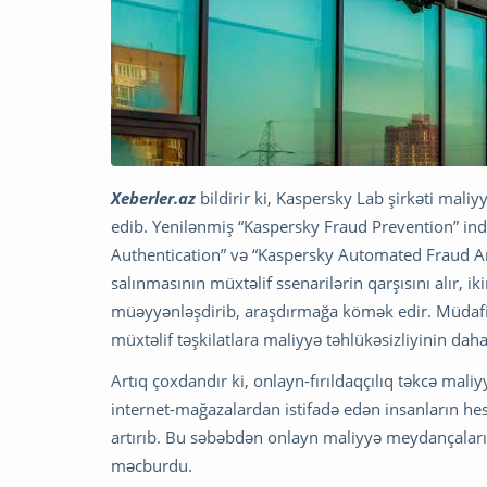
Xeberler.az
bildirir ki, Kaspersky Lab şirkəti maliyy
edib. Yenilənmiş “Kaspersky Fraud Prevention” ind
Authentication” və “Kaspersky Automated Fraud Anal
salınmasının müxtəlif ssenarilərin qarşısını alır, ik
müəyyənləşdirib, araşdırmağa kömək edir. Müdafiən
müxtəlif təşkilatlara maliyyə təhlükəsizliyinin da
Artıq çoxdandır ki, onlayn-fırıldaqçılıq təkcə maliyy
internet-mağazalardan istifadə edən insanların hes
artırıb. Bu səbəbdən onlayn maliyyə meydançalar
məcburdu.