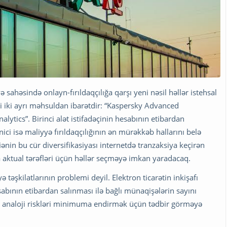
ə sahəsində onlayn-fırıldaqçılığa qarşı yeni nəsil həllər istehsal
i iki ayrı məhsuldan ibarətdir: “Kaspersky Advanced
ytics”. Birinci alət istifadəçinin hesabının etibardan
inici isə maliyyə fırıldaqçılığının ən mürəkkəb hallarını belə
in bu cür diversifikasiyası internetdə tranzaksiya keçirən
ha aktual tərəfləri üçün həllər seçməyə imkan yaradacaq.
ə təşkilatlarının problemi deyil. Elektron ticarətin inkişafı
abının etibardan salınması ilə bağlı münaqişələrin sayını
ı analoji riskləri minimuma endirmək üçün tədbir görməyə