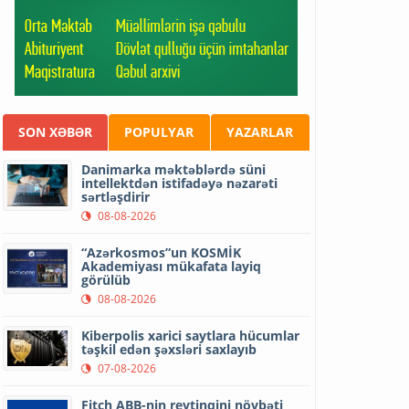
SON XƏBƏR
POPULYAR
YAZARLAR
Danimarka məktəblərdə süni
intellektdən istifadəyə nəzarəti
sərtləşdirir
08-08-2026
“Azərkosmos”un KOSMİK
Akademiyası mükafata layiq
görülüb
08-08-2026
Kiberpolis xarici saytlara hücumlar
təşkil edən şəxsləri saxlayıb
07-08-2026
Fitch ABB-nin reytinqini növbəti