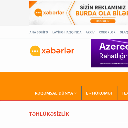
ANA SƏHİFƏ
LAYİHƏ HAQQINDA
ARXİV
XƏBƏRLƏR
ƏLA
RƏQƏMSAL DÜNYA
E - HÖKUMƏT
TE
TƏHLÜKƏSİZLİK