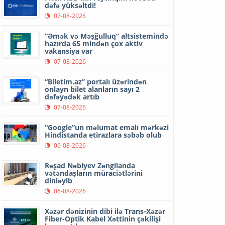
dəfə yüksəltdi!
07-08-2026
“Əmək və Məşğulluq” altsistemində
hazırda 65 mindən çox aktiv
vakansiya var
07-08-2026
“Biletim.az” portalı üzərindən
onlayn bilet alanların sayı 2
dəfəyədək artıb
07-08-2026
“Google”un məlumat emalı mərkəzi
Hindistanda etirazlara səbəb olub
06-08-2026
Rəşad Nəbiyev Zəngilanda
vətəndaşların müraciətlərini
dinləyib
06-08-2026
Xəzər dənizinin dibi ilə Trans-Xəzər
Fiber-Optik Kabel Xəttinin çəkilişi