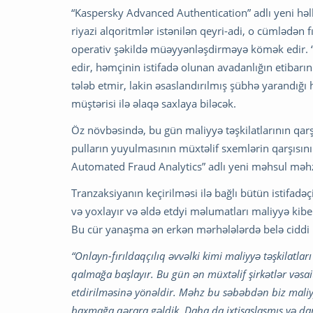
“Kaspersky Advanced Authentication” adlı yeni həl
riyazi alqoritmlər istənilən qeyri-adi, o cümlədən f
operativ şəkildə müəyyənləşdirməyə kömək edir. “K
edir, həmçinin istifadə olunan avadanlığın etibarın
tələb etmir, lakin əsaslandırılmış şübhə yarandığ
müştərisi ilə əlaqə saxlaya biləcək.
Öz növbəsində, bu gün maliyyə təşkilatlarının qarş
pulların yuyulmasının müxtəlif sxemlərin qarşısın
Automated Fraud Analytics” adlı yeni məhsul məhz 
Tranzaksiyanın keçirilməsi ilə bağlı bütün istifadəçi
və yoxlayır və əldə etdyi məlumatları maliyyə kiberc
Bu cür yanaşma ən erkən mərhələlərdə belə ciddi
“Onlayn-fırıldaqçılıq əvvəlki kimi maliyyə təşkilatl
qalmağa başlayır. Bu gün ən müxtəlif şirkətlər vəsait
etdirilməsinə yönəldir. Məhz bu səbəbdən biz mali
baxmağa qərara gəldik. Daha da ixtisaslaşmış və dar is