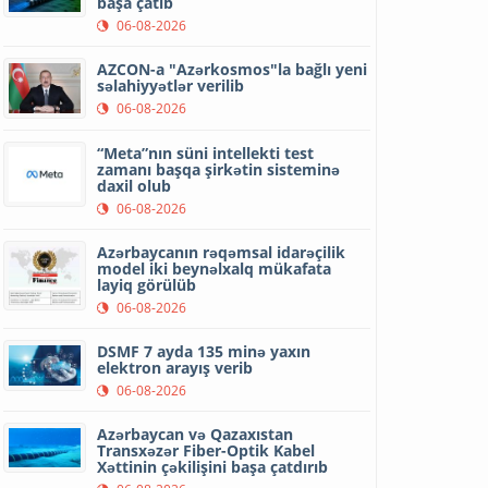
başa çatıb
06-08-2026
AZCON-a "Azərkosmos"la bağlı yeni
səlahiyyətlər verilib
06-08-2026
“Meta”nın süni intellekti test
zamanı başqa şirkətin sisteminə
daxil olub
06-08-2026
Azərbaycanın rəqəmsal idarəçilik
model iki beynəlxalq mükafata
layiq görülüb
06-08-2026
DSMF 7 ayda 135 minə yaxın
elektron arayış verib
06-08-2026
Azərbaycan və Qazaxıstan
Transxəzər Fiber-Optik Kabel
Xəttinin çəkilişini başa çatdırıb