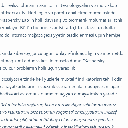
ldə realizə olunan maşın təlimi texnologiyaları və mürəkkəb
ırıldaqçı aktivlikləri login və parolu daxiletmə mərhələsində
aspersky Lab”ın həlli davranış və biometrik məlumatları təhlil
ı yoxlayır. Bütün bu proseslər istifadəçidən əlavə hərəkətlər
ı halda internet-mağaza şəxsiyyətin təsdiqlənməsi üçün həmişə
ısında kibersoyğunçuluğun, onlayn-fırıldaqçılığın və internetdə
ı almaq kimi olduqca kəskin məsələ durur. “Kaspersky
bu cür problemin həlli üçün yaradılıb.
 sessiyası ərzində həll yüzlərlə müxtəlif indikatorları təhlil edir
inayətkarlıqlarının spesifik ssenariləri ilə müqayisəsini aparır.
 hadisələri avtomatik olaraq müəyyən etməyə imkan yaradır.
arı üçün təhlükə doğurur, lakin bu riskə digər sahələr də məruz
 və resurslarını bizneslərinin rəqəmsal əməliyyatlarını inkişaf
yyə fırıldaqçılığından müdafiəyə olan yanaşmamıza yenidən
tiqamətli həllər təklif edərək, biz təşkilatlara təhlükəsizlik