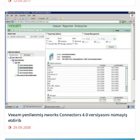
12-05-2017
Veeam yenilənmiş nworks Connectors 4.0 versiyasını nümayiş
etdirib
29-09-2008