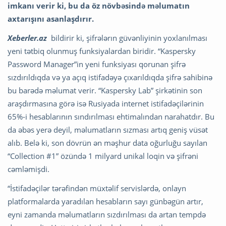
imkanı verir ki, bu da öz növbəsində məlumatın
axtarışını asanlaşdırır.
Xeberler.az
bildirir ki, şifrələrın güvənliyinin yoxlanılması
yeni tətbiq olunmuş funksiyalardan biridir. “Kaspersky
Password Manager”in yeni funksiyası qorunan şifrə
sızdırıldıqda və ya açıq istifadəyə çıxarıldıqda şifrə sahibinə
bu barədə məlumat verir. “Kaspersky Lab” şirkətinin son
araşdırmasına görə isə Rusiyada internet istifadəçilərinin
65%-i hesablarının sındırılması ehtimalından narahatdır. Bu
da əbəs yerə deyil, məlumatların sızması artıq geniş vüsət
alıb. Belə ki, son dövrün ən məşhur data oğurluğu sayılan
“Collection #1” özündə 1 milyard unikal loqin və şifrəni
cəmləmişdi.
“İstifadəçilər tərəfindən müxtəlif servislərdə, onlayn
platformalarda yaradılan hesabların sayı günbəgün artır,
eyni zamanda məlumatların sızdırılması da artan tempdə