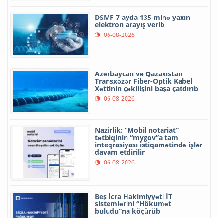
DSMF 7 ayda 135 minə yaxın
elektron arayış verib
06-08-2026
Azərbaycan və Qazaxıstan
Transxəzər Fiber-Optik Kabel
Xəttinin çəkilişini başa çatdırıb
06-08-2026
Nazirlik: “Mobil notariat”
tətbiqinin “mygov”a tam
inteqrasiyası istiqamətində işlər
davam etdirilir
06-08-2026
Beş İcra Hakimiyyəti İT
sistemlərini “Hökumət
buludu”na köçürüb