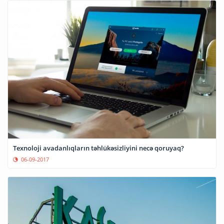
Texnoloji avadanlıqların təhlükəsizliyini necə qoruyaq?
06-09-2017