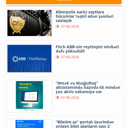
Kiberpolis xarici saytlara
hücumlar təşkil edən şəxsləri
saxlayıb
07-08-2026
Fitch ABB-nin reytinqini növbəti
dəfə yüksəltdi!
07-08-2026
“Əmək və Məşğulluq”
altsistemində hazırda 65 mindən
çox aktiv vakansiya var
07-08-2026
“Biletim.az” portalı üzərindən
onlayn bilet alanların sayı 2