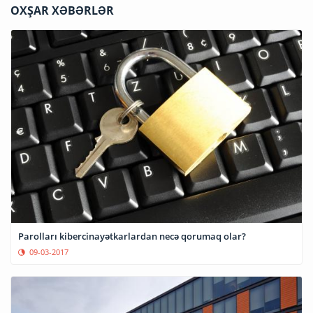
OXŞAR XƏBƏRLƏR
Parolları kibercinayətkarlardan necə qorumaq olar?
09-03-2017