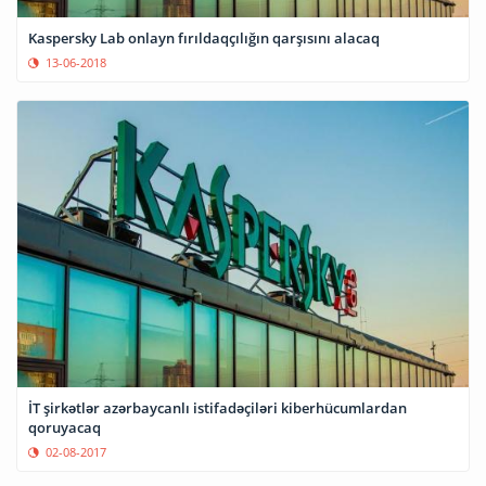
Kaspersky Lab onlayn fırıldaqçılığın qarşısını alacaq
13-06-2018
İT şirkətlər azərbaycanlı istifadəçiləri kiberhücumlardan
qoruyacaq
02-08-2017