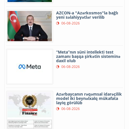
AZCON-a "Azərkosmos"la bağlı
yeni səlahiyyətlər verilib
06-08-2026
“Meta”nın süni intellekti test
zamanı başqa şirkətin sisteminə
daxil olub
06-08-2026
Azərbaycanın rəqəmsal idarəçilik
model iki beynəlxalq mükafata
layiq görülüb
06-08-2026