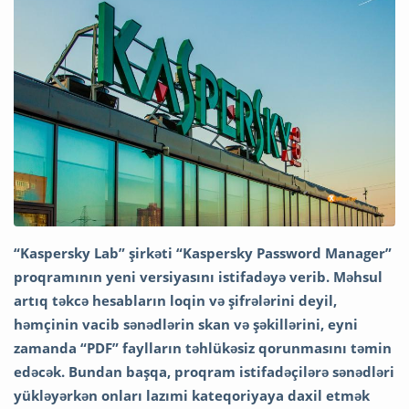
“Kaspersky Lab” şirkəti “Kaspersky Password Manager”
proqramının yeni versiyasını istifadəyə verib. Məhsul
artıq təkcə hesabların loqin və şifrələrini deyil,
həmçinin vacib sənədlərin skan və şəkillərini, eyni
zamanda “PDF” faylların təhlükəsiz qorunmasını təmin
edəcək. Bundan başqa, proqram istifadəçilərə sənədləri
yükləyərkən onları lazımi kateqoriyaya daxil etmək