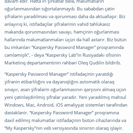
davam edir. Hətta iri şirkətlər belə, məlumatların
oğurlanmasından sığortalanmayıb. Bu səbəbdən çətin
şifrələrin yaradılması və qorunması daha da aktuallaşır. Biz
anlayırıq ki, istifadəçilər şifrələrinin vahid təhlükəsiz
məkanda qorunmasından savayı, həmçinin oğurlanması
hallarında məlumatlanmaları üçün də həll axtarır. Biz bütün
bu imkanları “Kaspersky Password Manager” proqramında
cəmləmişik”, - deyə “Kaspersky Lab”in Rusiyadakı ofisinin
Marketinq departamentinin rəhbəri Oleq Qudilin bildirib.
“Kaspersky Password Manager” istifadəçinin yaratdığı
şifrənin etibarlılığını və dayanıqlığını avtomatik olaraq
sınayır, asan şifrələrin oğurlanmasının qarşısını almaq üçün
yeni çətinləşdirilmiş şifrələr yaradır. Yeni yaradılmış məhsul
Windows, Mac, Android, iOS əməliyyat sistemləri tərəfindən
dəstəklənir. “Kaspersky Password Manager” proqramına
daxil edilmiş məlumatlar istifadəçinin bütün cihazlarında və
“My Kaspersky”nin veb versiyasında sinxron olaraq işləyir.