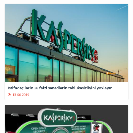
İstifadəçilərin 28 faizi sənədlərin təhlükəsizliyini yoxlayır
13-06-2019