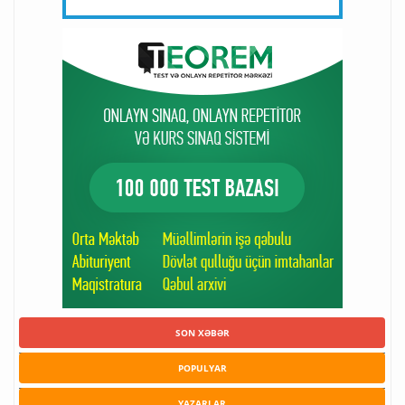
SON XƏBƏR
POPULYAR
YAZARLAR