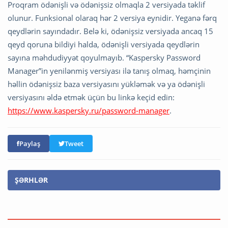
Proqram ödənişli və ödənişsiz olmaqla 2 versiyada təklif
olunur. Funksional olaraq hər 2 versiya eynidir. Yeganə fərq
qeydlərin sayındadır. Belə ki, ödənişsiz versiyada ancaq 15
qeyd qoruna bildiyi halda, ödənişli versiyada qeydlərin
sayına məhdudiyyət qoyulmayıb. “Kaspersky Password
Manager”in yenilənmiş versiyası ilə tanış olmaq, həmçinin
həllin ödənişsiz baza versiyasını yükləmək və ya ödənişli
versiyasını əldə etmək üçün bu linkə keçid edin:
https://www.kaspersky.ru/password-manager
.
Paylaş
Tweet
ŞƏRHLƏR