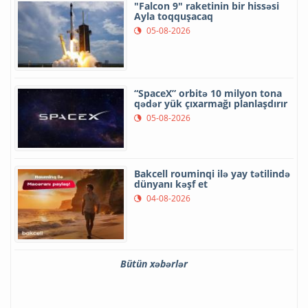
"Falcon 9" raketinin bir hissəsi
Ayla toqquşacaq
05-08-2026
“SpaceX” orbitə 10 milyon tona
qədər yük çıxarmağı planlaşdırır
05-08-2026
Bakcell rouminqi ilə yay tətilində
dünyanı kəşf et
04-08-2026
Bütün xəbərlər