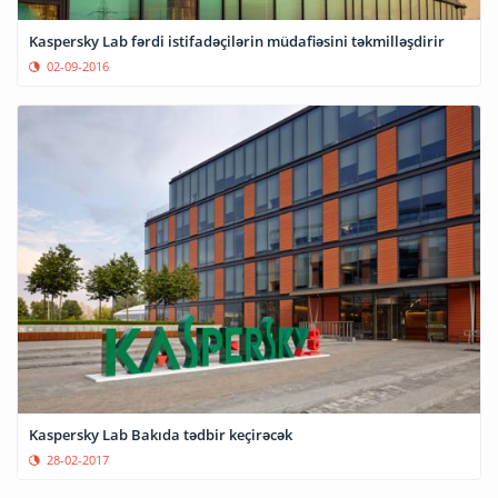
Kaspersky Lab fərdi istifadəçilərin müdafiəsini təkmilləşdirir
02-09-2016
Kaspersky Lab Bakıda tədbir keçirəcək
28-02-2017