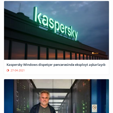
Kaspersky Windows dispetçer pəncərəsində eksployt aşkarlayıb
27-04-2021