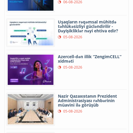
06-08-2026
Uşaqların rəqəmsal mühitdə
təhlükəsizliyi gücləndirilir -
Dəyişikliklər nəyi ehtiva edir?
05-08-2026
Azercell-dən illik “ZengimCELL”
xidməti
05-08-2026
Nazir Qazaxıstanın Prezident
Administrasiyası rəhbərinin
müavini ilə görüşüb
05-08-2026