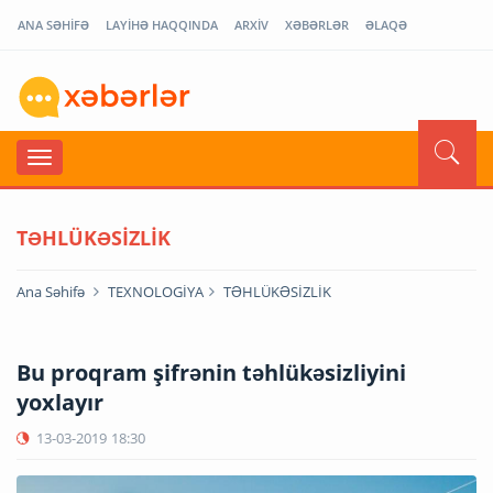
ANA SƏHİFƏ
LAYİHƏ HAQQINDA
ARXİV
XƏBƏRLƏR
ƏLAQƏ
TƏHLÜKƏSİZLİK
Ana Səhifə
TEXNOLOGİYA
TƏHLÜKƏSİZLİK
Bu proqram şifrənin təhlükəsizliyini
yoxlayır
13-03-2019
18:30