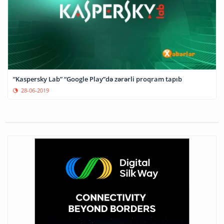
“Kaspersky Lab” “Google Play”də zərərli proqram tapıb
28-06-2019