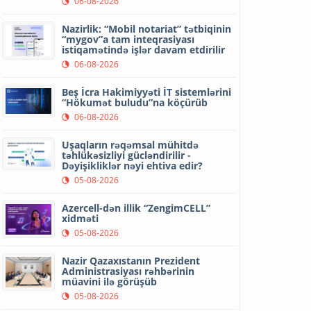
06-08-2026
Nazirlik: “Mobil notariat” tətbiqinin
“mygov”a tam inteqrasiyası
istiqamətində işlər davam etdirilir
06-08-2026
Beş İcra Hakimiyyəti İT sistemlərini
“Hökumət buludu”na köçürüb
06-08-2026
Uşaqların rəqəmsal mühitdə
təhlükəsizliyi gücləndirilir -
Dəyişikliklər nəyi ehtiva edir?
05-08-2026
Azercell-dən illik “ZengimCELL”
xidməti
05-08-2026
Nazir Qazaxıstanın Prezident
Administrasiyası rəhbərinin
müavini ilə görüşüb
05-08-2026