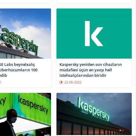
SE Labs beynəlxalq
Kaspersky yenidən son cihazların
kiberhücumların 100
müdafiəsi üçün ən yaxşı həll
edib
istehsalçılarından biridir
2
22-06-2022