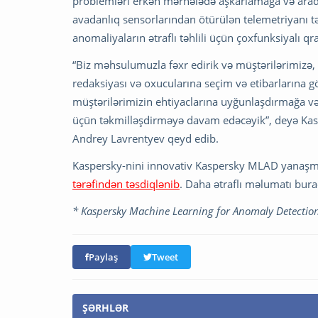
problemləri erkən mərhələdə aşkarlamağa və ara
avadanlıq sensorlarından ötürülən telemetriyanı t
anomaliyaların ətraflı təhlili üçün çoxfunksiyalı qra
“Biz məhsulumuzla fəxr edirik və müştərilərimiz
redaksiyası və oxucularına seçim və etibarlarına
müştərilərimizin ehtiyaclarına uyğunlaşdırmağa 
üçün təkmilləşdirməyə davam edəcəyik”, deyə Kasp
Andrey Lavrentyev qeyd edib.
Kaspersky-nini innovativ Kaspersky MLAD yanaş
tərəfindən təsdiqlənib
. Daha ətraflı məlumatı bura
* Kaspersky Machine Learning for Anomaly Detectio
Paylaş
Tweet
ŞƏRHLƏR