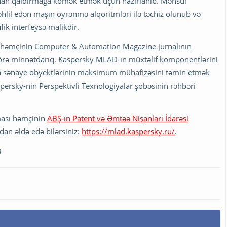
dan qaldırmağa kömək etmək üçün hazırlanıb. Məhsul
əhlil edən maşın öyrənmə alqoritmləri ilə təchiz olunub və
fik interfeysə malikdir.
ə, həmçinin Computer & Automation Magazine jurnalının
 görə minnətdarıq. Kaspersky MLAD-ın müxtəlif komponentlərini
və sənaye obyektlərinin maksimum mühafizəsini təmin etmək
ersky-nin Perspektivli Texnologiyalar şöbəsinin rəhbəri
ması həmçinin
ABŞ-ın Patent və Əmtəə Nişanları İdarəsi
dan əldə edə bilərsiniz:
https://mlad.kaspersky.ru/
.
n