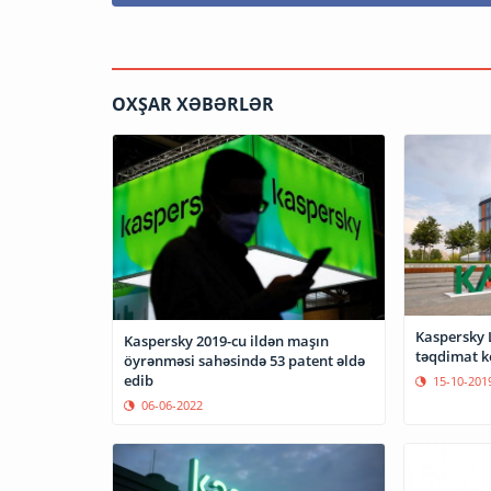
OXŞAR XƏBƏRLƏR
Kaspersky 
Kaspersky 2019-cu ildən maşın
təqdimat k
öyrənməsi sahəsində 53 patent əldə
edib
15-10-201
06-06-2022