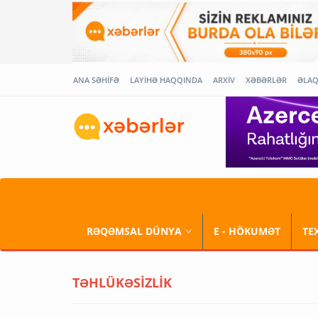
ANA SƏHİFƏ
LAYİHƏ HAQQINDA
ARXİV
XƏBƏRLƏR
ƏLA
RƏQƏMSAL DÜNYA
E - HÖKUMƏT
TE
TƏHLÜKƏSİZLİK