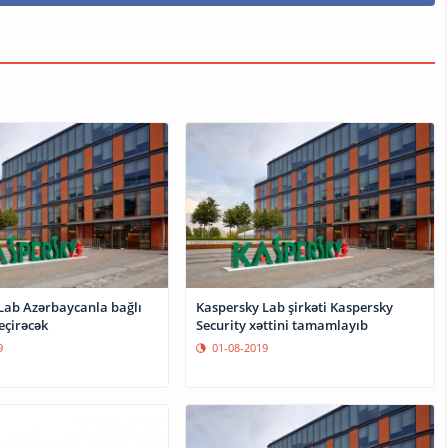
Lab Azərbaycanla bağlı
Kaspersky Lab şirkəti Kaspersky
eçirəcək
Security xəttini tamamlayıb
9
01-08-2019