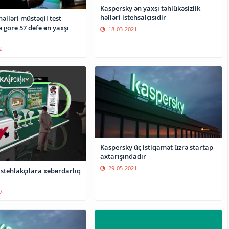
Kaspersky ən yaxşı təhlükəsizlik
həlləri istehsalçısıdir
əlləri müstəqil test
ə görə 57 dəfə ən yaxşı
18-03-2021
2
Kaspersky üç istiqamət üzrə startap
axtarışındadır
29-05-2021
akçılara xəbərdarlıq
9