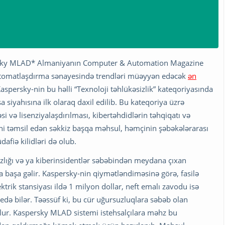
ersky MLAD* Almaniyanın Computer & Automation Magazine
 avtomatlaşdırma sənayesində trendləri müəyyən edəcək
ən
 Kaspersky-nin bu həlli “Texnoloji təhlükəsizlik” kateqoriyasında
 siyahısına ilk olaraq daxil edilib. Bu kateqoriya üzrə
və lisenziyalaşdırılması, kibertəhdidlərin təhqiqatı və
sini təmsil edən səkkiz başqa məhsul, həmçinin şəbəkələrarası
afiə kilidləri də olub.
zlığı və ya kiberinsidentlər səbəbindən meydana çıxan
ha başa gəlir. Kaspersky-nin qiymətləndiməsinə görə, fasilə
rik stansiyası ildə 1 milyon dollar, neft emalı zavodu isə
edə bilər. Təəssüf ki, bu cür uğursuzluqlara səbəb olan
lur. Kaspersky MLAD sistemi istehsalçılara məhz bu