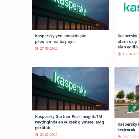
Kaspersky yeni əməkdaşlıq
Kaspersky 2
proqramına başlayır
alan rus şi
elan edilib
27-08-2020
19-01-202
Kaspersky Gartner Peer InsightsTM
reytinqində ən yüksək qiymətə layiq
Kaspersky 
görülüb
keçirəcək
22-02-2022
28-02-201