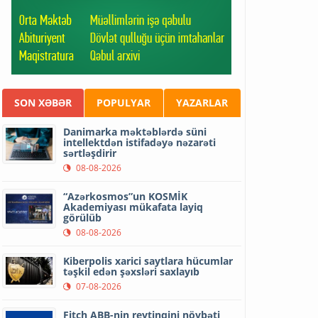
SON XƏBƏR
POPULYAR
YAZARLAR
Danimarka məktəblərdə süni
intellektdən istifadəyə nəzarəti
sərtləşdirir
08-08-2026
“Azərkosmos”un KOSMİK
Akademiyası mükafata layiq
görülüb
08-08-2026
Kiberpolis xarici saytlara hücumlar
təşkil edən şəxsləri saxlayıb
07-08-2026
Fitch ABB-nin reytinqini növbəti