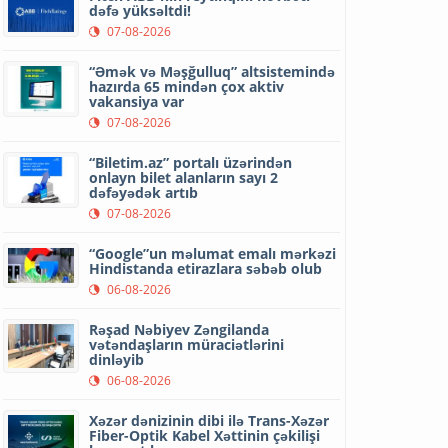
dəfə yüksəltdi!
07-08-2026
“Əmək və Məşğulluq” altsistemində
hazırda 65 mindən çox aktiv
vakansiya var
07-08-2026
“Biletim.az” portalı üzərindən
onlayn bilet alanların sayı 2
dəfəyədək artıb
07-08-2026
“Google”un məlumat emalı mərkəzi
Hindistanda etirazlara səbəb olub
06-08-2026
Rəşad Nəbiyev Zəngilanda
vətəndaşların müraciətlərini
dinləyib
06-08-2026
Xəzər dənizinin dibi ilə Trans-Xəzər
Fiber-Optik Kabel Xəttinin çəkilişi