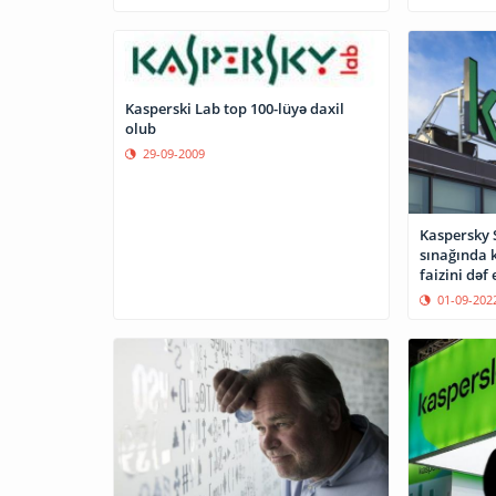
Kasperski Lab top 100-lüyə daxil
olub
29-09-2009
Kaspersky 
sınağında 
faizini dəf 
01-09-202