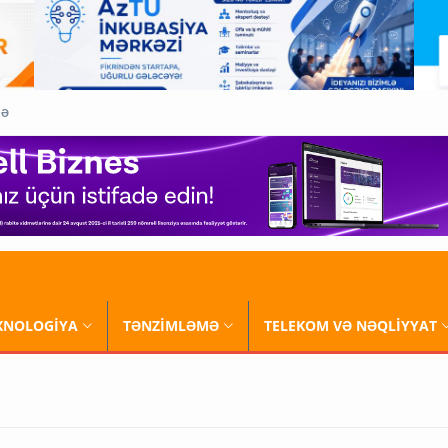
QƏ
XNOLOGİYA
TƏNZİMLƏMƏ
TELEKOM VƏ NƏQLİYYAT