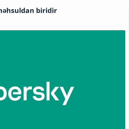
əhsuldan biridir