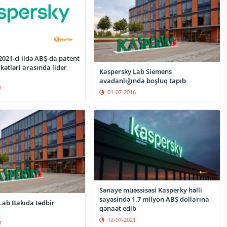
021-ci ildə ABŞ-da patent
rkətləri arasında lider
Kaspersky Lab Siemens
avadanlığında boşluq tapıb
2
01-07-2016
Sənaye müəssisəsi Kasperky həlli
sayəsində 1.7 milyon ABŞ dollarına
Lab Bakıda tədbir
qənaət edib
12-07-2021
7