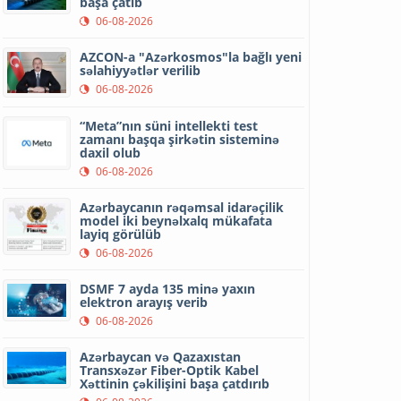
başa çatıb
06-08-2026
AZCON-a "Azərkosmos"la bağlı yeni
səlahiyyətlər verilib
06-08-2026
“Meta”nın süni intellekti test
zamanı başqa şirkətin sisteminə
daxil olub
06-08-2026
Azərbaycanın rəqəmsal idarəçilik
model iki beynəlxalq mükafata
layiq görülüb
06-08-2026
DSMF 7 ayda 135 minə yaxın
elektron arayış verib
06-08-2026
Azərbaycan və Qazaxıstan
Transxəzər Fiber-Optik Kabel
Xəttinin çəkilişini başa çatdırıb