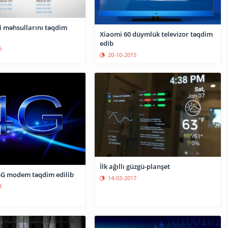
i məhsullarını təqdim
Xiaomi 60 düymlük televizor təqdim
edib
5
20-10-2015
İlk ağıllı güzgü-planşet
 4G modem təqdim edilib
14-03-2017
8