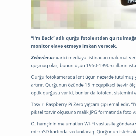
“I'm Back” adlı qurğu fotolentdən qurtulmağa 
monitor əlavə etməyə imkan verəcək.
Xeberler.az
xarici mediaya istinadən məlumat veri
qoşmaq olar, bunun üçün 1950-1990-cı illərin istə
Qurğu fotokamerada lent üçün nəzərdə tutulmuş yer
artırır. Qurğunun özündə 16 meqapiksel təsvir öl
optik qurğusu var ki, bunlar da fotolent sistemini
Təsviri Raspberry Pi Zero yığcam çipi emal edir
piksel təsvir ölçüsünə malik JPG formatında foto 
O, həmçinin məlumatları Wi-Fi vasitəsilə göndərə v
microSD kartında saxlanılacaq. Qurğunun istehsalç