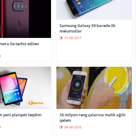
Samsung Galaxy S9 barədə ilk
məlumatlar
31-08-2017
era ilə təchiz edilən
8
 yeni planşeti təqdim
16 milyon rəng çalarına malik ağıllı
qələm
9
04-08-2016