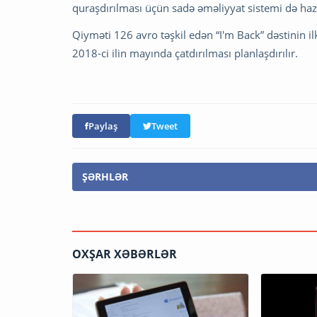
quraşdırılması üçün sadə əməliyyat sistemi də hazı
Qiyməti 126 avro təşkil edən “I'm Back” dəstinin ilk
2018-ci ilin mayında çatdırılması planlaşdırılır.
Paylaş
Tweet
ŞƏRHLƏR
OXŞAR XƏBƏRLƏR