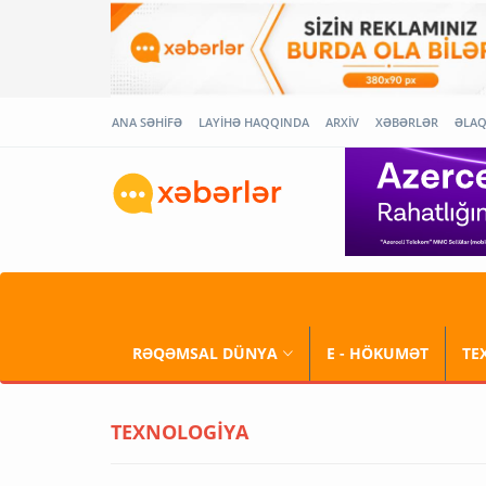
ANA SƏHİFƏ
LAYİHƏ HAQQINDA
ARXİV
XƏBƏRLƏR
ƏLA
RƏQƏMSAL DÜNYA
E - HÖKUMƏT
TE
TEXNOLOGİYA