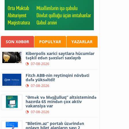
SON XƏBƏR
POPULYAR
YAZARLAR
Kiberpolis xarici saytlara hücumlar
təşkil edən şəxsləri saxlayıb
07-08-2026
Fitch ABB-nin reytinqini növbəti
dəfə yüksəltdi!
07-08-2026
“Əmək və Məşğulluq” altsistemində
hazırda 65 mindən çox aktiv
vakansiya var
07-08-2026
“Biletim.az” portalı üzərindən
onlayn bilet alanların sayı 2