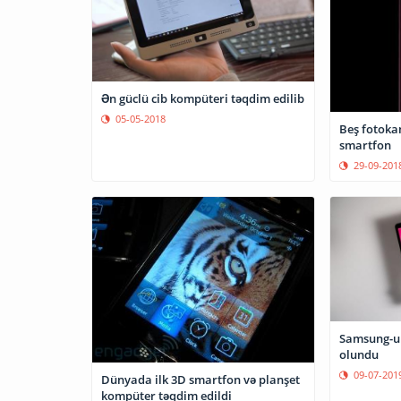
Ən güclü cib kompüteri təqdim edilib
05-05-2018
Beş fotokam
smartfon
29-09-201
Samsung-un
olundu
09-07-201
Dünyada ilk 3D smartfon və planşet
kompüter təqdim edildi