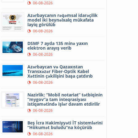
06-08-2026
Azərbaycanın rəqəmsal idarəçilik
model iki beynəlxalq mükafata
layiq görülüb
06-08-2026
DSMF 7 ayda 135 minə yaxın
elektron arayış verib
06-08-2026
Azərbaycan və Qazaxıstan
Transxəzər Fiber-Optik Kabel
Xəttinin çəkilişini başa çatdırıb
06-08-2026
Nazirlik: “Mobil notariat” tətbiqinin
“mygov”a tam inteqrasiyası
istiqamətində işlər davam etdirilir
06-08-2026
Beş İcra Hakimiyyəti İT sistemlərini
“Hökumət buludu”na köçürüb
06-08-2026