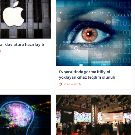
al klaviatura hazırlayıb
8
Ev şəraitində görmə itiliyini
yoxlayan cihaz təqdim olunub
29-12-2016