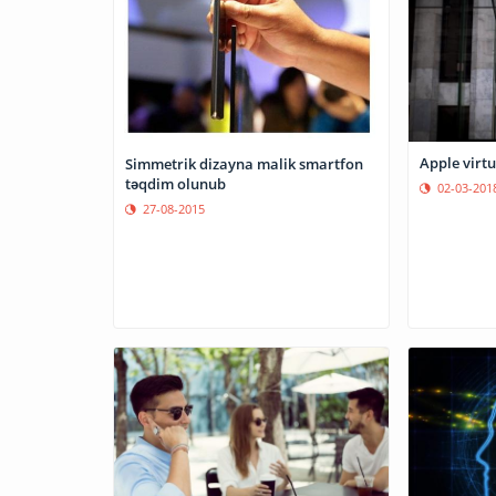
Apple virtu
Simmetrik dizayna malik smartfon
təqdim olunub
02-03-201
27-08-2015