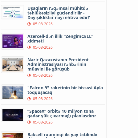
Uşaqların rəqəmsal mühitdə
təhlükəsizliyi gücləndirilir -
Dəyişikliklər nəyi ehtiva edir?
05-08-2026
Azercell-dən illik “ZengimCELL”
xidməti
05-08-2026
Nazir Qazaxıstanın Prezident
Administrasiyası rəhbərinin
müavini ilə görüşüb
05-08-2026
"Falcon 9" raketinin bir hissəsi Ayla
toqquşacaq
05-08-2026
“SpaceX” orbitə 10 milyon tona
qədər yük çıxarmağı planlaşdırır
05-08-2026
Bakcell rouminqi ilə yay tətilində