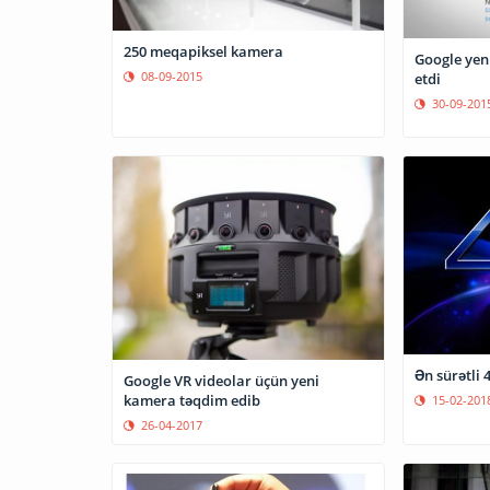
250 meqapiksel kamera
Google yen
08-09-2015
etdi
30-09-201
Ən sürətli
Google VR videolar üçün yeni
kamera təqdim edib
15-02-201
26-04-2017