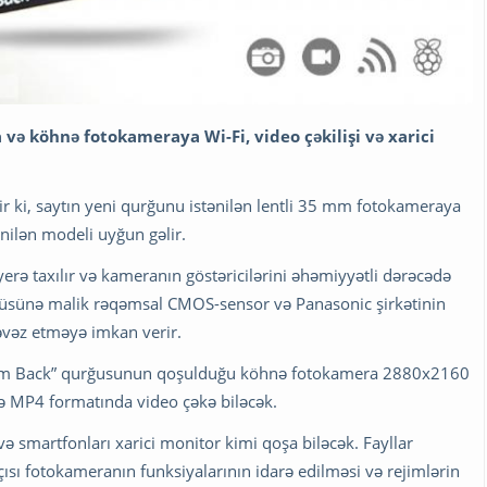
və köhnə fotokameraya Wi-Fi, video çəkilişi və xarici
r ki, saytın yeni qurğunu istənilən lentli 35 mm fotokameraya
nilən modeli uyğun gəlir.
ə taxılır və kameranın göstəricilərini əhəmiyyətli dərəcədə
çüsünə malik rəqəmsal CMOS-sensor və Panasonic şirkətinin
 əvəz etməyə imkan verir.
. “I'm Back” qurğusunun qoşulduğu köhnə fotokamera 2880x2160
və MP4 formatında video çəkə biləcək.
ə smartfonları xarici monitor kimi qoşa biləcək. Fayllar
ısı fotokameranın funksiyalarının idarə edilməsi və rejimlərin