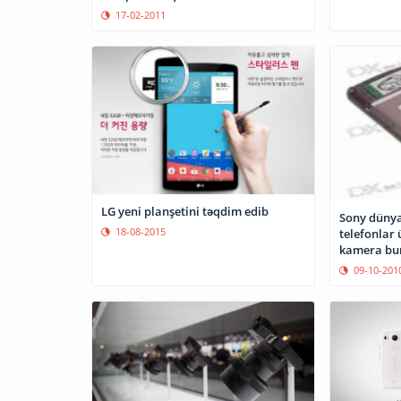
17-02-2011
LG yeni planşetini təqdim edib
Sony dünya
18-08-2015
telefonlar 
kamera bu
09-10-201