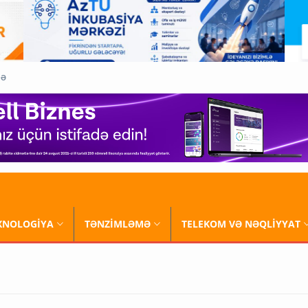
QƏ
XNOLOGİYA
TƏNZİMLƏMƏ
TELEKOM VƏ NƏQLİYYAT