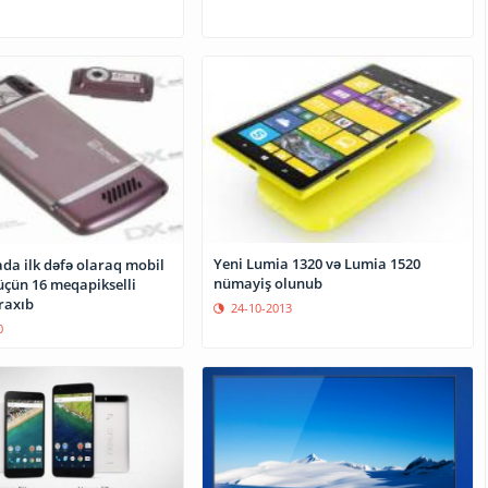
Yeni Lumia 1320 və Lumia 1520
da ilk dəfə olaraq mobil
nümayiş olunub
üçün 16 meqapikselli
raxıb
24-10-2013
0