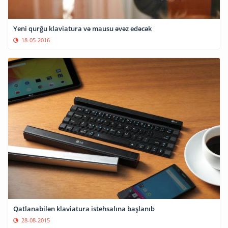
Yeni qurğu klaviatura və mausu əvəz edəcək
18-05-2016
Qatlanabilən klaviatura istehsalına başlanıb
28-08-2015