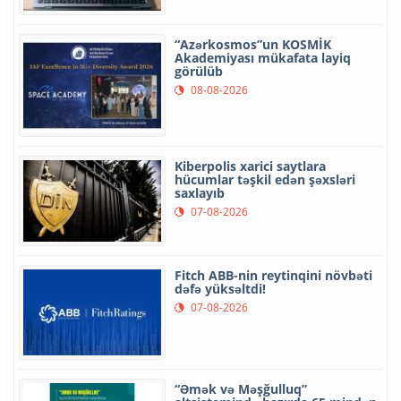
“Azərkosmos”un KOSMİK
Akademiyası mükafata layiq
görülüb
08-08-2026
Kiberpolis xarici saytlara
hücumlar təşkil edən şəxsləri
saxlayıb
07-08-2026
Fitch ABB-nin reytinqini növbəti
dəfə yüksəltdi!
07-08-2026
“Əmək və Məşğulluq”