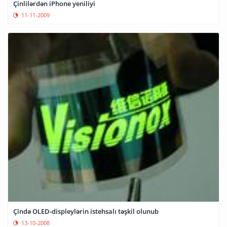
Çinlilərdən iPhone yeniliyi
11-11-2009
Çində OLED-displeylərin istehsalı təşkil olunub
13-10-2008