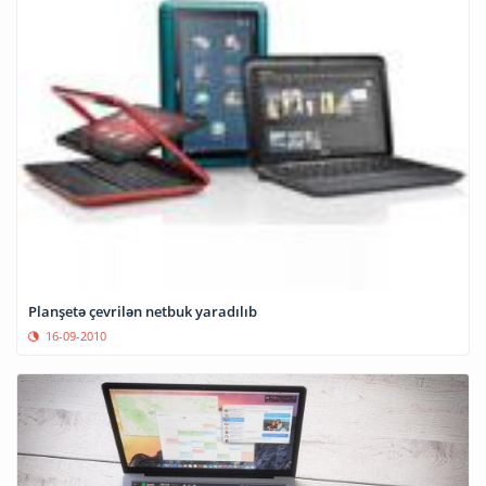
Planşetə çevrilən netbuk yaradılıb
16-09-2010