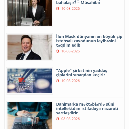
bahalaşır? – Müsahibə
10-08-2026
İlon Mask dünyanın ən böyük çip
istehsalı zavodunun layihəsini
təqdim edib
10-08-2026
"Apple" şirkətinin yaddaş
çiplərini sınaqdan keçirir
10-08-2026
Danimarka məktəblərdə süni
intellektdən istifadəyə nəzarəti
sərtləşdirir
08-08-2026