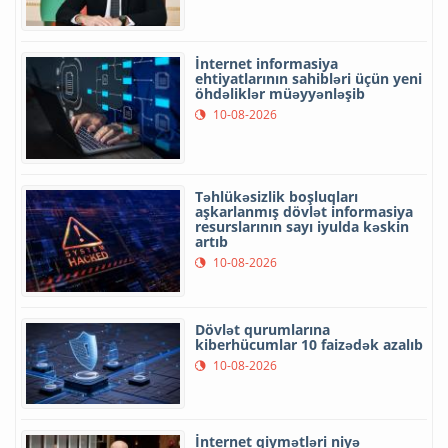
İnternet informasiya
ehtiyatlarının sahibləri üçün yeni
öhdəliklər müəyyənləşib
10-08-2026
Təhlükəsizlik boşluqları
aşkarlanmış dövlət informasiya
resurslarının sayı iyulda kəskin
artıb
10-08-2026
Dövlət qurumlarına
kiberhücumlar 10 faizədək azalıb
10-08-2026
İnternet qiymətləri niyə