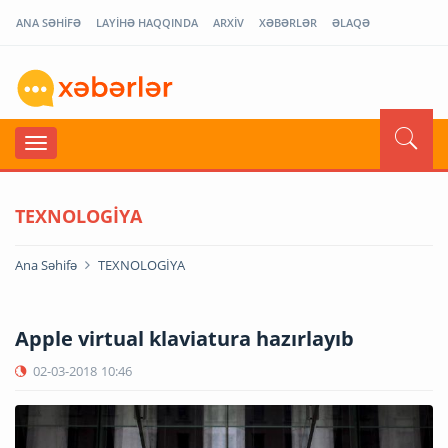
ANA SƏHİFƏ
LAYİHƏ HAQQINDA
ARXİV
XƏBƏRLƏR
ƏLAQƏ
TEXNOLOGİYA
Ana Səhifə
TEXNOLOGİYA
Apple virtual klaviatura hazırlayıb
02-03-2018
10:46