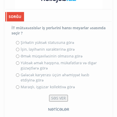
SORĞU
İT mütəxəssislər iş yerlərini hansı meyarlar əsasında
seçir ?
Şirkətin yüksək statusuna görə
İşin, layihənin xarakterinə görə
Əmək müqaviləsinin olmasına görə
Yüksək əmək haqqına, mükafatlara və digər
güzəştlərə görə
Gələcək karyerası üçün əhəmiyyət kəsb
etdiyinə görə
Maraqlı, işgüzar kollektivə görə
NƏTİCƏLƏR