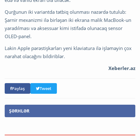
edə və vahid ekran ola biləcək.
Qurğunun iki variantda tətbiq olunması nəzərdə tutulub:
Şarnir mexanizmi ilə birləşən iki ekrana malik MacBook-un
yaradılması və aksessuar kimi istifadə olunacaq sensor
OLED-panel.
Lakin Apple pərəstişkarları yeni klaviatura ilə işləməyin çox
narahat olacağını bildiriblər.
Xeberler.az
Paylaş
Tweet
ŞƏRHLƏR