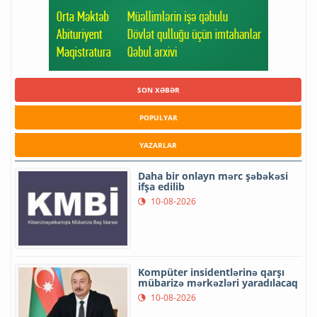
SON XƏBƏR
POPULYAR
YAZARLAR
Daha bir onlayn mərc şəbəkəsi
ifşa edilib
10-08-2026
Kompüter insidentlərinə qarşı
mübarizə mərkəzləri yaradılacaq
10-08-2026