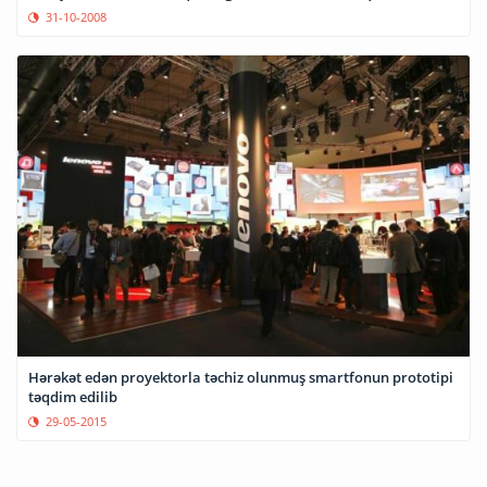
31-10-2008
Hərəkət edən proyektorla təchiz olunmuş smartfonun prototipi
təqdim edilib
29-05-2015