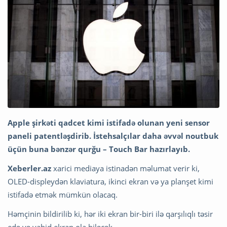
Apple şirkəti qadcet kimi istifadə olunan yeni sensor
paneli patentləşdirib. İstehsalçılar daha əvvəl noutbuk
üçün buna bənzər qurğu – Touch Bar hazırlayıb.
Xeberler.az
xarici mediaya istinadən məlumat verir ki,
OLED-displeydən klaviatura, ikinci ekran və ya planşet kimi
istifadə etmək mümkün olacaq.
Həmçinin bildirilib ki, hər iki ekran bir-biri ilə qarşılıqlı təsir