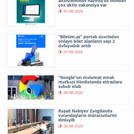
altsistemində hazırda 65 mindən
çox aktiv vakansiya var
07-08-2026
“Biletim.az” portalı üzərindən
onlayn bilet alanların sayı 2
dəfəyədək artıb
07-08-2026
“Google”un məlumat emalı
mərkəzi Hindistanda etirazlara
səbəb olub
06-08-2026
Rəşad Nəbiyev Zəngilanda
vətəndaşların müraciətlərini
dinləyib
06-08-2026