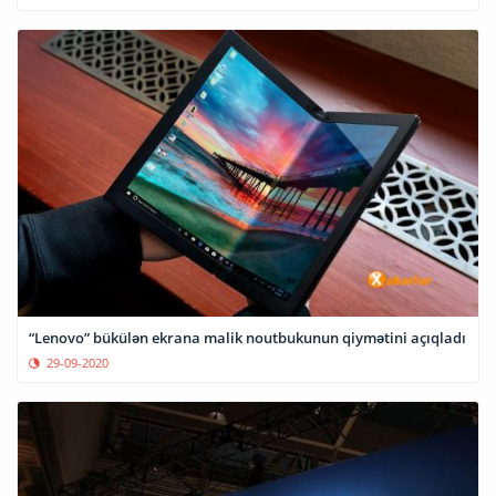
“Lenovo” bükülən ekrana malik noutbukunun qiymətini açıqladı
29-09-2020