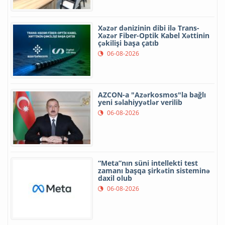
Xəzər dənizinin dibi ilə Trans-
Xəzər Fiber-Optik Kabel Xəttinin
çəkilişi başa çatıb
06-08-2026
AZCON-a "Azərkosmos"la bağlı
yeni səlahiyyətlər verilib
06-08-2026
“Meta”nın süni intellekti test
zamanı başqa şirkətin sisteminə
daxil olub
06-08-2026