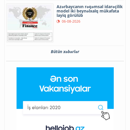
Azərbaycanın rəqəmsal idarəçilik
model iki beynəlxalq mükafata
layiq görülüb
06-08-2026
Bütün xəbərlər