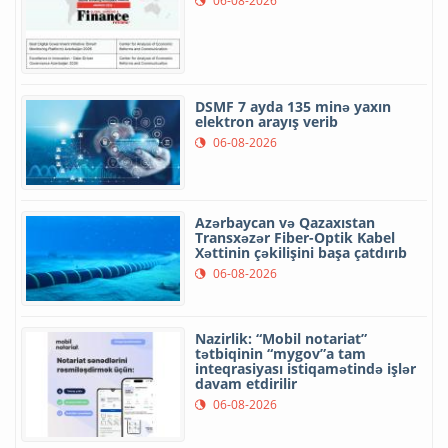
06-08-2026
DSMF 7 ayda 135 minə yaxın
elektron arayış verib
06-08-2026
Azərbaycan və Qazaxıstan
Transxəzər Fiber-Optik Kabel
Xəttinin çəkilişini başa çatdırıb
06-08-2026
Nazirlik: “Mobil notariat”
tətbiqinin “mygov”a tam
inteqrasiyası istiqamətində işlər
davam etdirilir
06-08-2026