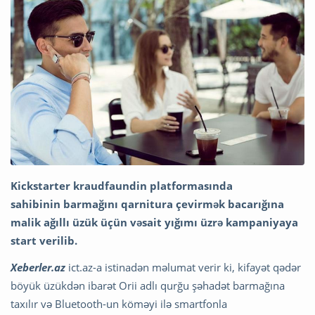
Kickstarter kraudfaundin platformasında
sahibinin barmağını qarnitura çevirmək bacarığına
malik ağıllı üzük üçün vəsait yığımı üzrə kampaniyaya
start verilib.
Xeberler.az
ict.az-a istinadən məlumat verir ki, kifayət qədər
böyük üzükdən ibarət Orii adlı qurğu şəhadət barmağına
taxılır və Bluetooth-un köməyi ilə smartfonla