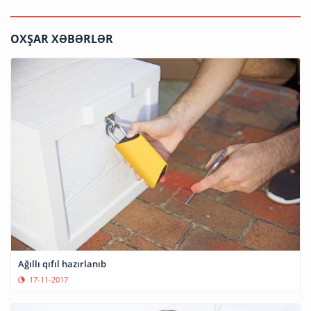
OXŞAR XƏBƏRLƏR
Ağıllı qıfıl hazırlanıb
17-11-2017