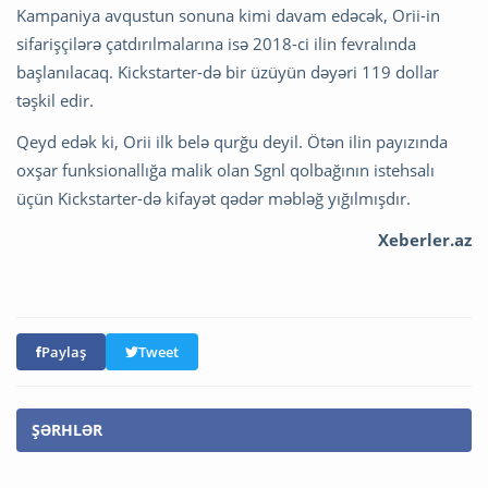
Kampaniya avqustun sonuna kimi davam edəcək, Orii-in
sifarişçilərə çatdırılmalarına isə 2018-ci ilin fevralında
başlanılacaq. Kickstarter-də bir üzüyün dəyəri 119 dollar
təşkil edir.
Qeyd edək ki, Orii ilk belə qurğu deyil. Ötən ilin payızında
oxşar funksionallığa malik olan Sgnl qolbağının istehsalı
üçün Kickstarter-də kifayət qədər məbləğ yığılmışdır.
Xeberler.az
Paylaş
Tweet
ŞƏRHLƏR