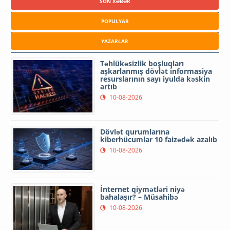
SON XƏBƏR
POPULYAR
YAZARLAR
Təhlükəsizlik boşluqları
aşkarlanmış dövlət informasiya
resurslarının sayı iyulda kəskin
artıb
10-08-2026
Dövlət qurumlarına
kiberhücumlar 10 faizədək azalıb
10-08-2026
İnternet qiymətləri niyə
bahalaşır? – Müsahibə
10-08-2026