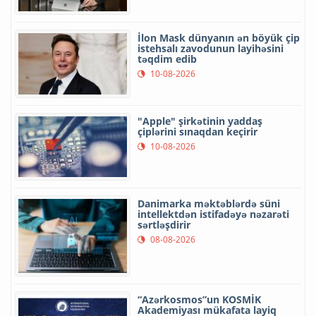
İlon Mask dünyanın ən böyük çip
istehsalı zavodunun layihəsini
təqdim edib
10-08-2026
"Apple" şirkətinin yaddaş
çiplərini sınaqdan keçirir
10-08-2026
Danimarka məktəblərdə süni
intellektdən istifadəyə nəzarəti
sərtləşdirir
08-08-2026
“Azərkosmos”un KOSMİK
Akademiyası mükafata layiq