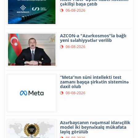
çəkilişi başa çatıb
06-08-2026
AZCON-a "Azərkosmos"la bağlı
yeni səlahiyyətlər verilib
06-08-2026
“Meta”nın süni intellekti test
zamanı başqa şirkətin sisteminə
daxil olub
06-08-2026
Azərbaycanın rəqəmsal idarəçilik
model iki beynəlxalq mükafata
layiq görülüb