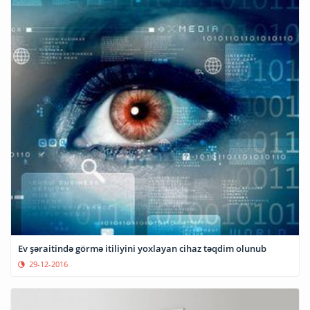
Ev şəraitində görmə itiliyini yoxlayan cihaz təqdim olunub
29-12-2016