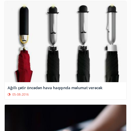
Ağıllı çətir öncədən hava haqqında məlumat verəcək
05-08-2016