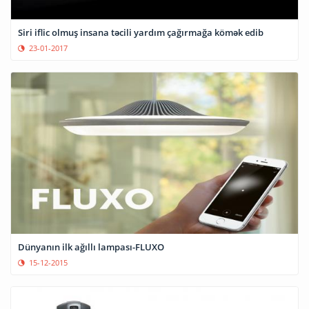
Siri iflic olmuş insana təcili yardım çağırmağa kömək edib
23-01-2017
Dünyanın ilk ağıllı lampası-FLUXO
15-12-2015