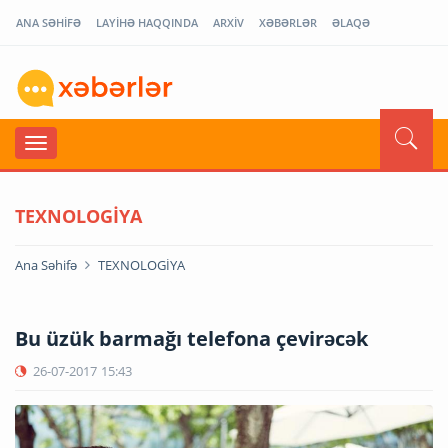
ANA SƏHİFƏ
LAYİHƏ HAQQINDA
ARXİV
XƏBƏRLƏR
ƏLAQƏ
TEXNOLOGİYA
Ana Səhifə
TEXNOLOGİYA
Bu üzük barmağı telefona çevirəcək
26-07-2017
15:43