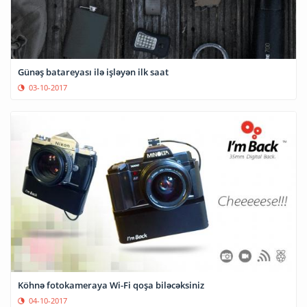
Günəş batareyası ilə işləyən ilk saat
03-10-2017
Köhnə fotokameraya Wi-Fi qoşa biləcəksiniz
04-10-2017