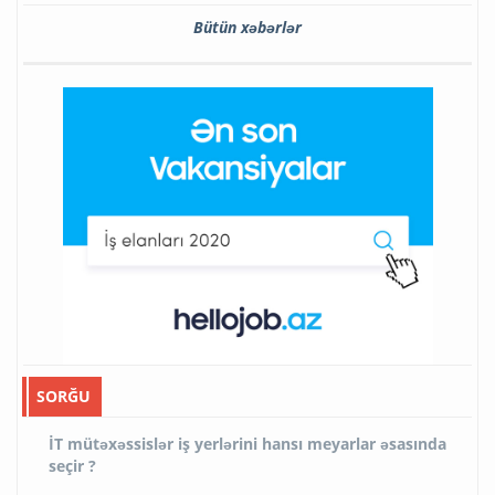
Bütün xəbərlər
SORĞU
İT mütəxəssislər iş yerlərini hansı meyarlar əsasında
seçir ?