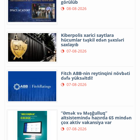
görülüb
08-08-2026
Kiberpolis xarici saytlara
hücumlar təşkil edən şəxsləri
saxlayıb
07-08-2026
Fitch ABB-nin reytinqini növbəti
dəfə yüksəltdi!
07-08-2026
“Əmək və Məşğulluq”
altsistemində hazırda 65 mindən
çox aktiv vakansiya var
07-08-2026