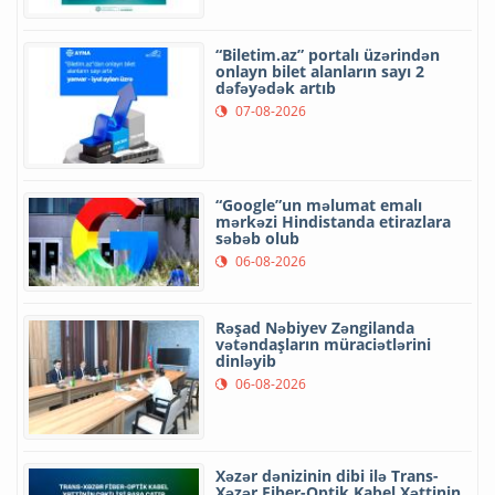
“Biletim.az” portalı üzərindən
onlayn bilet alanların sayı 2
dəfəyədək artıb
07-08-2026
“Google”un məlumat emalı
mərkəzi Hindistanda etirazlara
səbəb olub
06-08-2026
Rəşad Nəbiyev Zəngilanda
vətəndaşların müraciətlərini
dinləyib
06-08-2026
Xəzər dənizinin dibi ilə Trans-
Xəzər Fiber-Optik Kabel Xəttinin