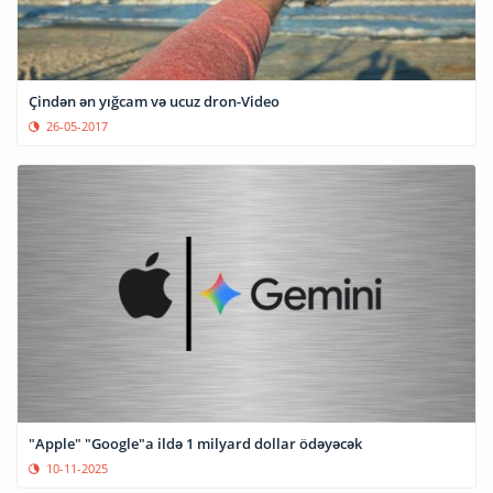
Çindən ən yığcam və ucuz dron-Video
26-05-2017
"Apple" "Google"a ildə 1 milyard dollar ödəyəcək
10-11-2025