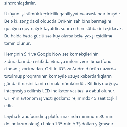
sinxronlaşdırılır.
Üzüyün işi sümük keçiricilik qabiliyyətinə əsaslandırılmışdır.
Belə ki, zəng daxil olduqda Orii-nin sahibinə barmağını
qulağına qoymağı kifayətdir, sonra o həmsöhbətini eşidəcək.
Bu halda hətta güclü səs-küy olarsa belə, yaxşı eşidilmə
təmin olunur.
Həmçinin Siri və Google Now səs köməkçilərinin
xidmətlərindən istifadə etməyə imkan verir. Smartfonu
cibdən çıxartmadan, Orii-in iOS və Android üçün nəzərdə
tutulmuş proqramının köməyilə üzüyə xəbərdarlıqların
göndərilməsini təmin etmək mümkündür. Bildiriş qurğuya
inteqrasiya edilmiş LED-indikator vasitəsilə qəbul olunur.
Orii-nin avtonom iş vaxtı gözləmə rejimində 45 saat təşkil
edir.
Layihə kraudfaundinq platformasında minimum 30 min
dollar lazım olduğu halda 135 min ABŞ dolları yığmışdır.