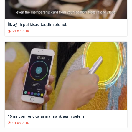
İlk ağıllı pul kisəsi təqdim olunub
23-07-2018
16 milyon rəng çalarına malik ağıllı qələm
04-08-2016