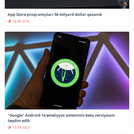
App Store proqramçıları 50 milyard dollar qazanıb
14-06-2016
"Google" Android 14 əməliyyat sisteminin beta versiyasını
təqdim edib
13-04-2023