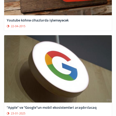
Youtube köhnə cihazlarda işləməyəcək
22-04-2015
“Apple” və “Google”un mobil ekosistemləri araşdırılacaq
23-01-2025