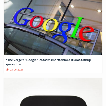
"The Verge": "Google" icazəsiz smartfonlara izləmə tətbiqi
quraşdırır
23-06-2021