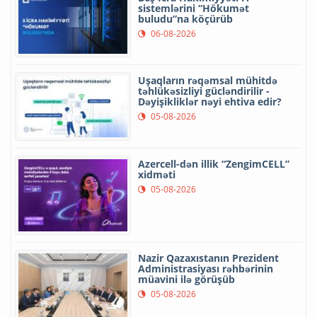
sistemlərini “Hökumət
buludu”na köçürüb
06-08-2026
Uşaqların rəqəmsal mühitdə
təhlükəsizliyi gücləndirilir -
Dəyişikliklər nəyi ehtiva edir?
05-08-2026
Azercell-dən illik “ZengimCELL”
xidməti
05-08-2026
Nazir Qazaxıstanın Prezident
Administrasiyası rəhbərinin
müavini ilə görüşüb
05-08-2026