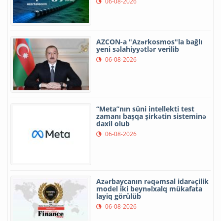
06-08-2026
AZCON-a "Azərkosmos"la bağlı
yeni səlahiyyətlər verilib
06-08-2026
“Meta”nın süni intellekti test
zamanı başqa şirkətin sisteminə
daxil olub
06-08-2026
Azərbaycanın rəqəmsal idarəçilik
model iki beynəlxalq mükafata
layiq görülüb
06-08-2026