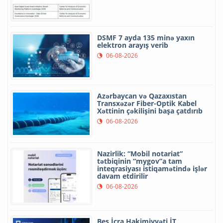
DSMF 7 ayda 135 minə yaxın
elektron arayış verib
06-08-2026
Azərbaycan və Qazaxıstan
Transxəzər Fiber-Optik Kabel
Xəttinin çəkilişini başa çatdırıb
06-08-2026
Nazirlik: “Mobil notariat”
tətbiqinin “mygov”a tam
inteqrasiyası istiqamətində işlər
davam etdirilir
06-08-2026
Beş İcra Hakimiyyəti İT