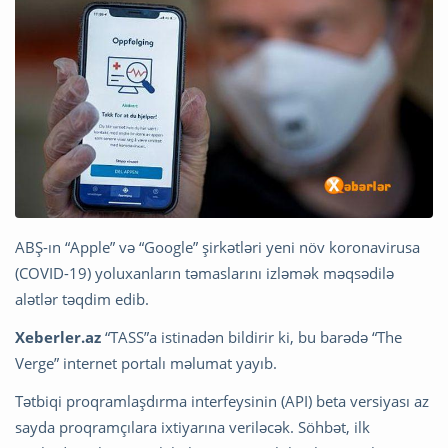
ABŞ-ın “Apple” və “Google” şirkətləri yeni növ koronavirusa
(COVID-19) yoluxanların təmaslarını izləmək məqsədilə
alətlər təqdim edib.
Xeberler.az
“TASS”a istinadən bildirir ki, bu barədə “The
Verge” internet portalı məlumat yayıb.
Tətbiqi proqramlaşdırma interfeysinin (API) beta versiyası az
sayda proqramçılara ixtiyarına veriləcək. Söhbət, ilk