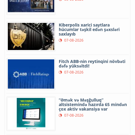
Kiberpolis xarici saytlara
hücumlar təşkil edən şəxsləri
saxlayıb
07-08-2026
Fitch ABB-nin reytinqini növbəti
dəfə yüksəltdi!
07-08-2026
“Əmək və Məşğulluq”
altsistemində hazırda 65 mindən
çox aktiv vakansiya var
07-08-2026