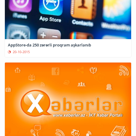
AppStore-da 250 zərərli proqram aşkarlanıb
20-10-2015