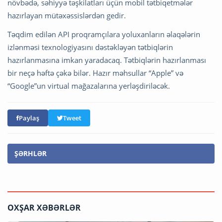
növbədə, səhiyyə təşkilatları üçün mobil tətbiqetmələr
hazırlayan mütəxəssislərdən gedir.
Təqdim edilən API proqramçılara yoluxanların əlaqələrin
izlənməsi texnologiyasını dəstəkləyən tətbiqlərin
hazırlanmasına imkan yaradacaq. Tətbiqlərin hazırlanması
bir neçə həftə çəkə bilər. Hazır məhsullar “Apple” və
“Google”un virtual mağazalarına yerləşdiriləcək.
Paylaş
Tweet
ŞƏRHLƏR
OXŞAR XƏBƏRLƏR