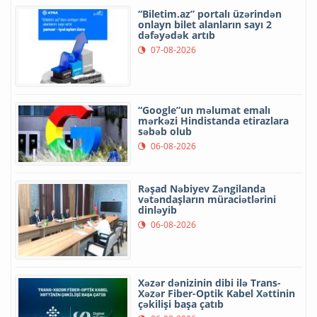
“Biletim.az” portalı üzərindən
onlayn bilet alanların sayı 2
dəfəyədək artıb
07-08-2026
“Google”un məlumat emalı
mərkəzi Hindistanda etirazlara
səbəb olub
06-08-2026
Rəşad Nəbiyev Zəngilanda
vətəndaşların müraciətlərini
dinləyib
06-08-2026
Xəzər dənizinin dibi ilə Trans-
Xəzər Fiber-Optik Kabel Xəttinin
çəkilişi başa çatıb