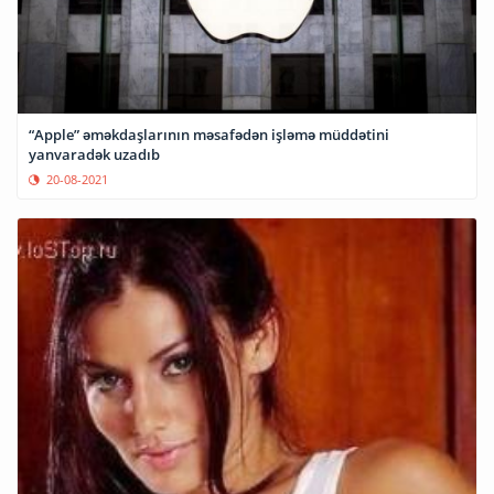
“Apple” əməkdaşlarının məsafədən işləmə müddətini
yanvaradək uzadıb
20-08-2021