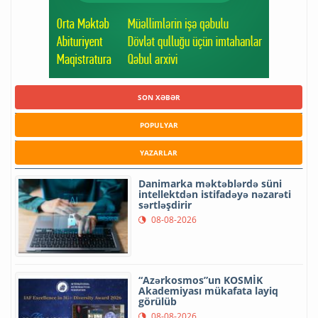
SON XƏBƏR
POPULYAR
YAZARLAR
Danimarka məktəblərdə süni
intellektdən istifadəyə nəzarəti
sərtləşdirir
08-08-2026
“Azərkosmos”un KOSMİK
Akademiyası mükafata layiq
görülüb
08-08-2026