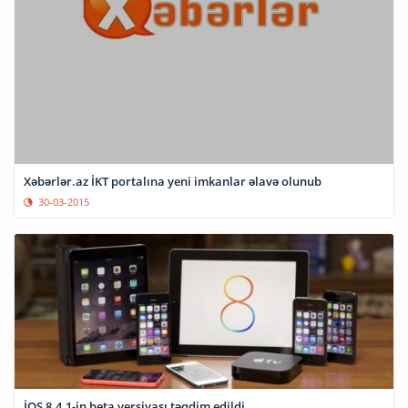
Xəbərlər.az İKT portalına yeni imkanlar əlavə olunub
30-03-2015
İOS 8.4.1-in beta versiyası təqdim edildi