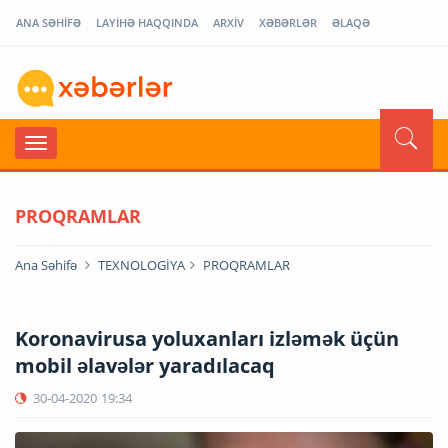
ANA SƏHİFƏ
LAYİHƏ HAQQINDA
ARXİV
XƏBƏRLƏR
ƏLAQƏ
PROQRAMLAR
Ana Səhifə
TEXNOLOGİYA
PROQRAMLAR
Koronavirusa yoluxanları izləmək üçün
mobil əlavələr yaradılacaq
30-04-2020
19:34