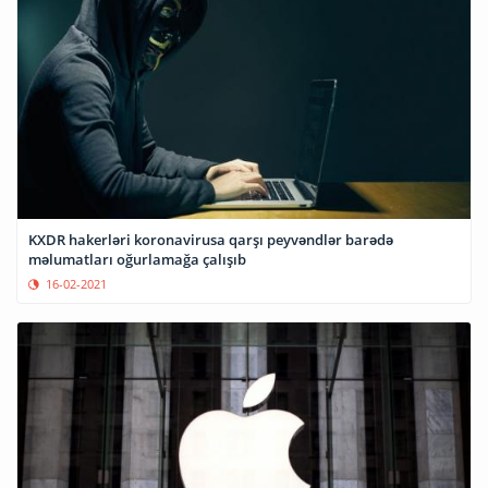
KXDR hakerləri koronavirusa qarşı peyvəndlər barədə
məlumatları oğurlamağa çalışıb
16-02-2021