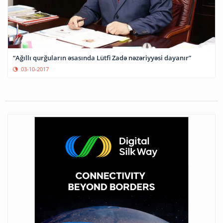
“Ağıllı qurğuların əsasında Lütfi Zadə nəzəriyyəsi dayanır”
03-10-2017