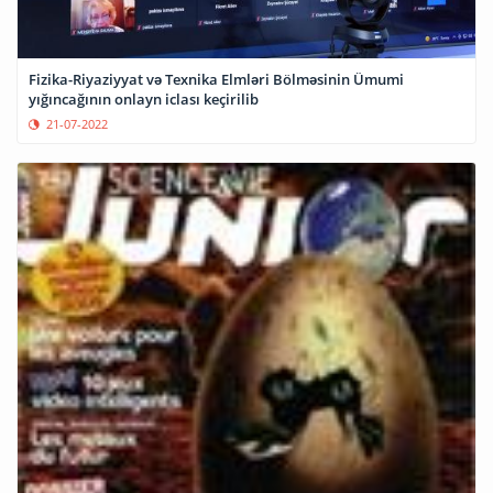
Fizika-Riyaziyyat və Texnika Elmləri Bölməsinin Ümumi
yığıncağının onlayn iclası keçirilib
21-07-2022