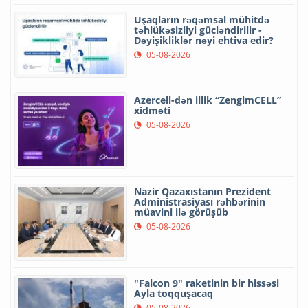
Uşaqların rəqəmsal mühitdə
təhlükəsizliyi gücləndirilir -
Dəyişikliklər nəyi ehtiva edir?
05-08-2026
Azercell-dən illik “ZengimCELL”
xidməti
05-08-2026
Nazir Qazaxıstanın Prezident
Administrasiyası rəhbərinin
müavini ilə görüşüb
05-08-2026
"Falcon 9" raketinin bir hissəsi
Ayla toqquşacaq
05-08-2026