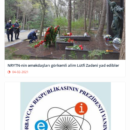
NRYTN-nin əməkdaşları görkəmli alim Lütfi Zadəni yad ediblər
04-02-2021