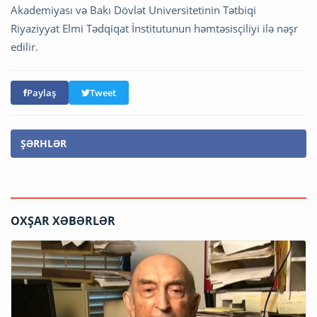
Akademiyası və Bakı Dövlət Universitetinin Tətbiqi
Riyaziyyat Elmi Tədqiqat İnstitutunun həmtəsisçiliyi ilə nəşr
edilir.
Paylaş
Tweet
ŞƏRHLƏR
OXŞAR XƏBƏRLƏR