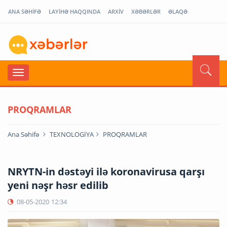
ANA SƏHİFƏ
LAYİHƏ HAQQINDA
ARXİV
XƏBƏRLƏR
ƏLAQƏ
PROQRAMLAR
Ana Səhifə
TEXNOLOGİYA
PROQRAMLAR
NRYTN-in dəstəyi ilə koronavirusa qarşı
yeni nəşr həsr edilib
08-05-2020
12:34