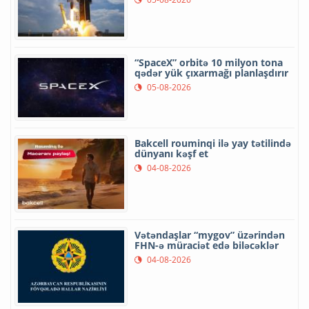
“SpaceX” orbitə 10 milyon tona
qədər yük çıxarmağı planlaşdırır
05-08-2026
Bakcell rouminqi ilə yay tətilində
dünyanı kəşf et
04-08-2026
Vətəndaşlar “mygov” üzərindən
FHN-ə müraciət edə biləcəklər
04-08-2026