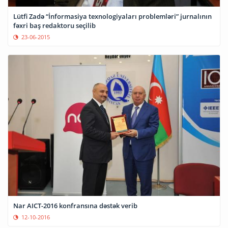
Lütfi Zadə “İnformasiya texnologiyaları problemləri” jurnalının
fəxri baş redaktoru seçilib
23-06-2015
Nar AICT-2016 konfransına dəstək verib
12-10-2016