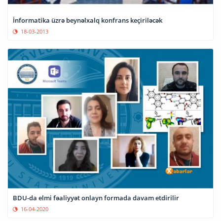
İnformatika üzrə beynəlxalq konfrans keçiriləcək
18-03-2013
BDU-da elmi fəaliyyət onlayn formada davam etdirilir
16-04-2020