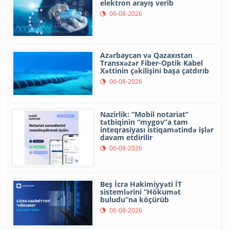
elektron arayış verib
06-08-2026
Azərbaycan və Qazaxıstan
Transxəzər Fiber-Optik Kabel
Xəttinin çəkilişini başa çatdırıb
06-08-2026
Nazirlik: “Mobil notariat”
tətbiqinin “mygov”a tam
inteqrasiyası istiqamətində işlər
davam etdirilir
06-08-2026
Beş İcra Hakimiyyəti İT
sistemlərini “Hökumət
buludu”na köçürüb
06-08-2026