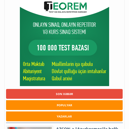
SON XƏBƏR
POPULYAR
YAZARLAR
AZCON-a "Azərkosmos"la bağlı