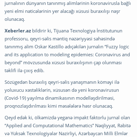
jurnalının dünyanın tanınmış alimlərinin koronavirusla bağlı
yeni elmi nəticələrinin yer alacağı xüsusi buraxılışı nəşr
olunacaq.
Xeberler.az
bildirir ki, Tijuana Texnologiya İnstitutunun
professoru, qeyri-səlis məntiq nəzəriyyəsi sahəsində
tanınmış alim Oskar Kastillo adıçəkilən jurnalın “Fuzzy logic
and its application to modeling epidemies: Coronavirus and
beyond” mövzusunda xüsusi buraxılışının çap olunması
təklifi ilə çıxış edib.
Sözügedən buraxılış qeyri-səlis yanaşmanın köməyi ilə
yoluxucu xəstəliklərin, xüsusən də yeni koronavirusun
(Covid-19) yayılma dinamikasının modelləşdirilməsi,
proqnozlaşdırılması kimi məsələlərə həsr olunacaq.
Qeyd edək ki, ölkəmizdə yeganə impakt faktorlu jurnal olan
“Applied and Computational Mathematics” Nəqliyyat, Rabitə
və Yüksək Texnоlogiyalar Nazirliyi, Azərbaycan Milli Elmlər