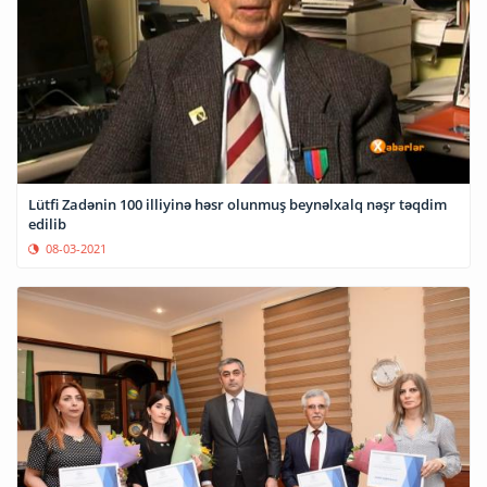
Lütfi Zadənin 100 illiyinə həsr olunmuş beynəlxalq nəşr təqdim
edilib
08-03-2021