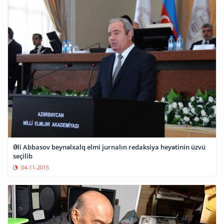
Əli Abbasov beynəlxalq elmi jurnalın redaksiya heyətinin üzvü
seçilib
04-11-2015