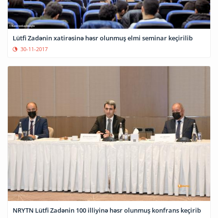
Lütfi Zadənin xatirəsinə həsr olunmuş elmi seminar keçirilib
30-11-2017
NRYTN Lütfi Zadənin 100 illiyinə həsr olunmuş konfrans keçirib