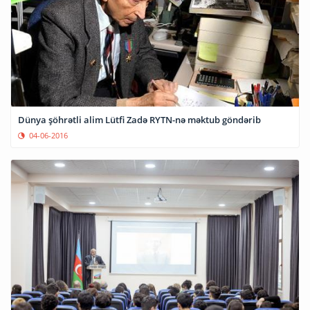
Dünya şöhrətli alim Lütfi Zadə RYTN-nə məktub göndərib
04-06-2016