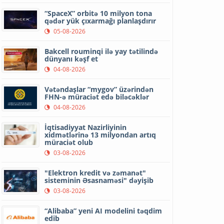
“SpaceX” orbitə 10 milyon tona
qədər yük çıxarmağı planlaşdırır
05-08-2026
Bakcell rouminqi ilə yay tətilində
dünyanı kəşf et
04-08-2026
Vətəndaşlar “mygov” üzərindən
FHN-ə müraciət edə biləcəklər
04-08-2026
İqtisadiyyat Nazirliyinin
xidmətlərinə 13 milyondan artıq
müraciət olub
03-08-2026
"Elektron kredit və zəmanət"
sisteminin Əsasnaməsi" dəyişib
03-08-2026
“Alibaba” yeni AI modelini təqdim
edib