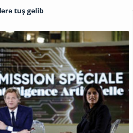
ərə tuş gəlib