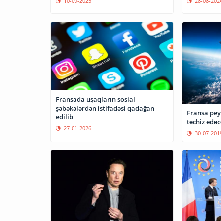
10-09-2025
28-08-202
Fransada uşaqların sosial
şəbəkələrdən istifadəsi qadağan
Fransa peyk
edilib
təchiz edəc
27-01-2026
30-07-201