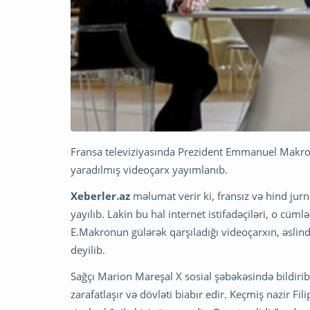
Fransa televiziyasında Prezident Emmanuel Makro
yaradılmış videoçarx yayımlanıb.
Xeberler.az
məlumat verir ki, fransız və hind ju
yayılıb. Lakin bu hal internet istifadəçiləri, o cüml
E.Makronun gülərək qarşıladığı videoçarxın, əslin
deyilib.
Sağçı Marion Mareşal X sosial şəbəkəsində bildirib 
zarafatlaşır və dövləti biabır edir. Keçmiş nazir F