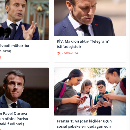
KİV: Makron aktiv “Telegram”
övbəti müharibə
istifadəçisidir
olacaq
27-08-2024
5
n Pavel Durova
n ofisini Parisə
Fransa 15 yaşdan kiçiklər üçün
təklif edibmiş
sosial şəbəkələri qadağan edir