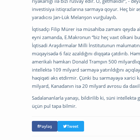
riyakarlığı ilə bizi rüsvay edir. O, getməlidir”, - d
investisiya istiqrazlarına sərmayə qoyur. Heç bir ə
yaradıcısı Jan-Lük Melanşon vurğulayıb.
İqtisadçı Filip Mürer isə müsahibə zamanı qeydə al
eyni zamanda, E.Makronun “biz heç vaxt ölkəni bu 
İqtisadi Araşdırmalar Milli İnstitutunun məlumatına
müqayisədə 6 faiz azaldığını diqqətə çatdırıb. Həm
amerikalı həmkarı Donald Trampın 500 milyardlıq p
intellektə 109 milyard sərmayə yatırıldığını açıqla
həqiqəti əks etdirmir. Çünki bu sərmayəyə xarici 
milyard, Kanadanın isə 20 milyard avrosu da daxil
Sadalananlarla yanaşı, bildirilib ki, süni intellek
üçün pul tapa bilmir.
Paylaş
Tweet