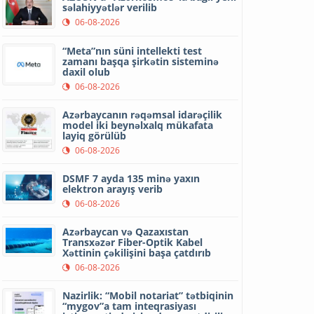
səlahiyyətlər verilib
06-08-2026
“Meta”nın süni intellekti test
zamanı başqa şirkətin sisteminə
daxil olub
06-08-2026
Azərbaycanın rəqəmsal idarəçilik
model iki beynəlxalq mükafata
layiq görülüb
06-08-2026
DSMF 7 ayda 135 minə yaxın
elektron arayış verib
06-08-2026
Azərbaycan və Qazaxıstan
Transxəzər Fiber-Optik Kabel
Xəttinin çəkilişini başa çatdırıb
06-08-2026
Nazirlik: “Mobil notariat” tətbiqinin
“mygov”a tam inteqrasiyası