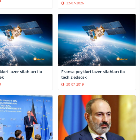
4
22-07-2026
ləri lazer silahları ilə
Fransa peykləri lazer silahları ilə
ək
təchiz edəcək
9
30-07-2019