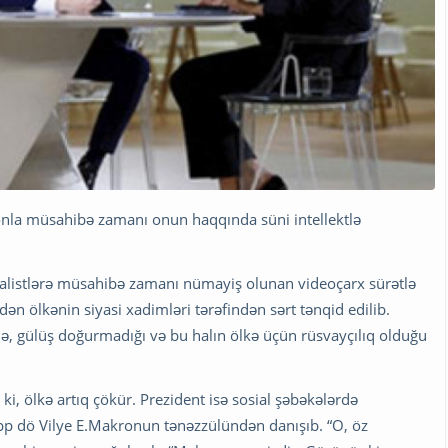
nla müsahibə zamanı onun haqqında süni intellektlə
rnalistlərə müsahibə zamanı nümayiş olunan videoçarx sürətlə
ədən ölkənin siyasi xadimləri tərəfindən sərt tənqid edilib.
də, gülüş doğurmadığı və bu halın ölkə üçün rüsvayçılıq olduğu
ki, ölkə artıq çökür. Prezident isə sosial şəbəkələrdə
ilipp dö Vilye E.Makronun tənəzzülündən danışıb. “O, öz