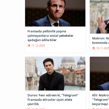
Fransada yetkinlik yaşına
çatmayanlara sosial şəbəkələr
Makron: N
qadağan edilə bilər
kosmosda 
11-12-2025
13-11-202
Durov: Fəxr edirəm ki, “Telegram”
KİV: Makro
Fransada etirazlar üçün alətə
"Telegram"ı
çevrilib
köçürməyi 