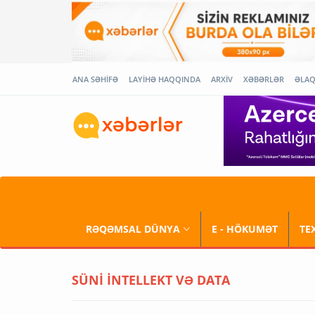
ANA SƏHİFƏ
LAYİHƏ HAQQINDA
ARXİV
XƏBƏRLƏR
ƏLA
RƏQƏMSAL DÜNYA
E - HÖKUMƏT
TE
SÜNİ İNTELLEKT VƏ DATA