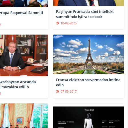
Paşinyan Fransada süni intellekt
vropa Rəqəmsal Sammiti
sammitində iştirak edəcək
10-02-2025
5
Fransa elektron səsvermədən imtina
Azərbaycan arasında
edib
 müzakirə edilib
07-03-2017
5