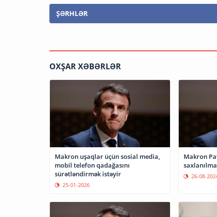
ŞƏRHLƏR
OXŞAR XƏBƏRLƏR
Makron uşaqlar üçün sosial media,
Makron Pavel Durovun
mobil telefon qadağasını
saxlanılma
sürətləndirmək istəyir
26-08-202
25-01-2026