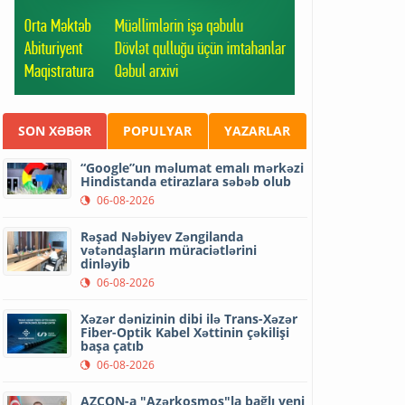
SON XƏBƏR
POPULYAR
YAZARLAR
“Google”un məlumat emalı mərkəzi
Hindistanda etirazlara səbəb olub
06-08-2026
Rəşad Nəbiyev Zəngilanda
vətəndaşların müraciətlərini
dinləyib
06-08-2026
Xəzər dənizinin dibi ilə Trans-Xəzər
Fiber-Optik Kabel Xəttinin çəkilişi
başa çatıb
06-08-2026
AZCON-a "Azərkosmos"la bağlı yeni