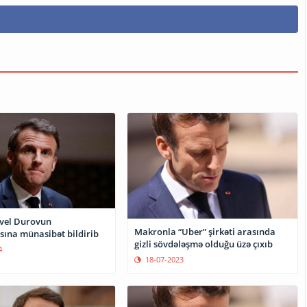
Makronla “Uber” şirkəti arasında
sına münasibət bildirib
gizli sövdələşmə olduğu üzə çıxıb
4
18-07-2023