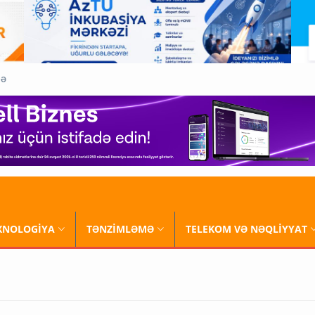
QƏ
XNOLOGİYA
TƏNZİMLƏMƏ
TELEKOM VƏ NƏQLİYYAT