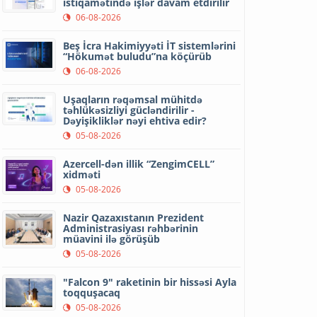
istiqamətində işlər davam etdirilir
06-08-2026
Beş İcra Hakimiyyəti İT sistemlərini
“Hökumət buludu”na köçürüb
06-08-2026
Uşaqların rəqəmsal mühitdə
təhlükəsizliyi gücləndirilir -
Dəyişikliklər nəyi ehtiva edir?
05-08-2026
Azercell-dən illik “ZengimCELL”
xidməti
05-08-2026
Nazir Qazaxıstanın Prezident
Administrasiyası rəhbərinin
müavini ilə görüşüb
05-08-2026
"Falcon 9" raketinin bir hissəsi Ayla
toqquşacaq
05-08-2026