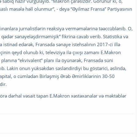
eyə sabiq nazir vurğulayıb. “Makron çarəsizdir. Görünür ki, o,
saslı məsələ həll olunmur”, - deyə “Əyilməz Fransa” Partiyasının
ınanlara jurnalistlərin reaksiya verməmələrinə təəccüblənib. O,
qədər sənayeləşdirməmişik” fikrinə cavab verib. Statistika və
 istinad edərək, Fransada sənaye istehsalının 2017-ci illə
çinin qeyd olunub ki, televiziya ilə çıxışı zamanı E.Makron
lanına “ekvivalent” planı ilə öyünərək, Fransada süni
yıb. Lakin onun yüksəkdən səsləndirdiyi bu göstərici, əslində,
kapital, o cümlədən Birləşmiş Ərəb Əmirliklərinin 30-50
dir.
tə görə dərhal vəsait tapan E.Makron xəstəxanalar və məktəblər