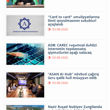
"Card to card" əməliyyatlarına
limit qoyulmasının səbəbləri
açıqlanıb
03-08-2026
ADB: CAREC rəqəmsal dəhlizi
internetin topdansatış
qiymətlərini aşağı salacaq
03-08-2026
“ASAN AI Hub” növbəti çağırış
üzrə qalib həll müəyyən edib
03-08-2026
Nazir Rəşad Nəbiyev Zəngilanda