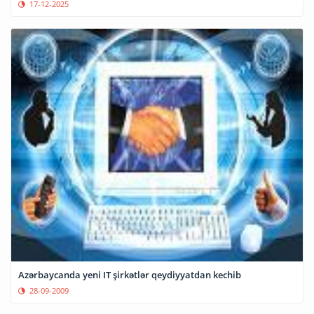
17-12-2025
Azərbaycanda yeni IT şirkətlər qeydiyyatdan kechib
28-09-2009