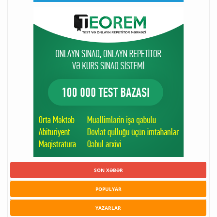
SON XƏBƏR
POPULYAR
YAZARLAR