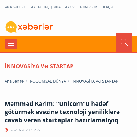
ANA SƏHİFƏ
LAYİHƏ HAQQINDA
ARXİV
XƏBƏRLƏR
ƏLAQƏ
İNNOVASİYA VƏ STARTAP
Ana Səhifə
RƏQƏMSAL DÜNYA
İNNOVASİYA VƏ STARTAP
Məmməd Kərim: “Unicorn"u hədəf
götürmək əvəzinə texnoloji yeniliklərə
cavab verən startaplar hazırlamalıyıq
26-10-2023
13:39