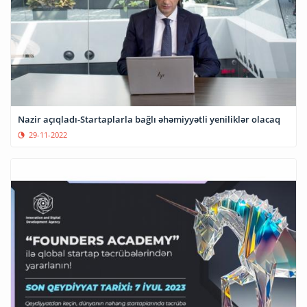
Nazir açıqladı-Startaplarla bağlı əhəmiyyətli yeniliklər olacaq
29-11-2022