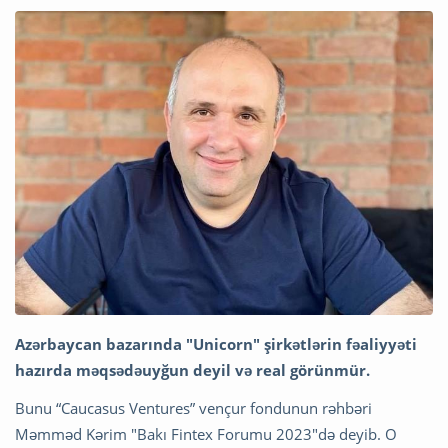
Azərbaycan bazarında "Unicorn" şirkətlərin fəaliyyəti
hazırda məqsədəuyğun deyil və real görünmür.
Bunu “Caucasus Ventures” vençur fondunun rəhbəri
Məmməd Kərim "Bakı Fintex Forumu 2023"də deyib. O