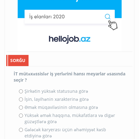
SORĞU
İT mütəxəssislər iş yerlərini hansı meyarlar əsasında
seçir ?
Şirkətin yüksək statusuna görə
İşin, layihənin xarakterinə görə
Əmək müqaviləsinin olmasına görə
Yüksək əmək haqqına, mükafatlara və digər
güzəştlərə görə
Gələcək karyerası üçün əhəmiyyət kəsb
etdiyinə görə