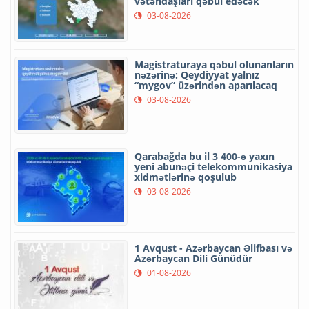
vətəndaşları qəbul edəcək
03-08-2026
Magistraturaya qəbul olunanların
nəzərinə: Qeydiyyat yalnız
“mygov” üzərindən aparılacaq
03-08-2026
Qarabağda bu il 3 400-ə yaxın
yeni abunəçi telekommunikasiya
xidmətlərinə qoşulub
03-08-2026
1 Avqust - Azərbaycan Əlifbası və
Azərbaycan Dili Günüdür
01-08-2026