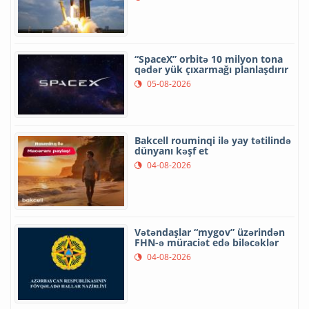
“SpaceX” orbitə 10 milyon tona
qədər yük çıxarmağı planlaşdırır
05-08-2026
Bakcell rouminqi ilə yay tətilində
dünyanı kəşf et
04-08-2026
Vətəndaşlar “mygov” üzərindən
FHN-ə müraciət edə biləcəklər
04-08-2026