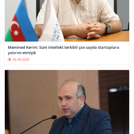
Məmməd Kərim: Süni intellekt tərkibli çox sayda startaplara
yatırım etmişik
02-09-2025