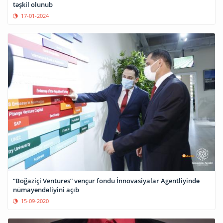
təşkil olunub
17-01-2024
“Boğaziçi Ventures” vençur fondu İnnovasiyalar Agentliyində
nümayəndəliyini açıb
15-09-2020