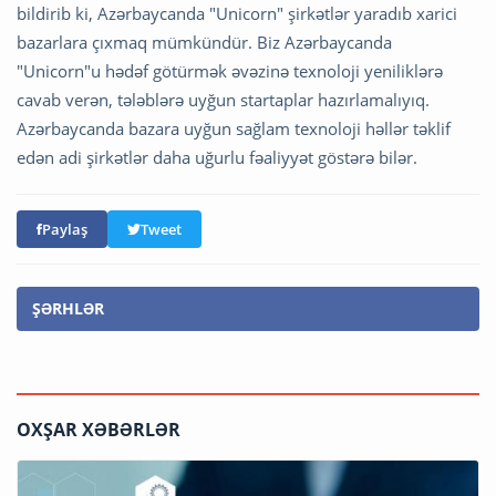
bildirib ki, Azərbaycanda "Unicorn" şirkətlər yaradıb xarici
bazarlara çıxmaq mümkündür. Biz Azərbaycanda
"Unicorn"u hədəf götürmək əvəzinə texnoloji yeniliklərə
cavab verən, tələblərə uyğun startaplar hazırlamalıyıq.
Azərbaycanda bazara uyğun sağlam texnoloji həllər təklif
edən adi şirkətlər daha uğurlu fəaliyyət göstərə bilər.
Paylaş
Tweet
ŞƏRHLƏR
OXŞAR XƏBƏRLƏR