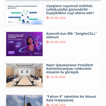
Uşaqların rəqəmsal mühitdə
təhlükəsizliyi gücləndirilir -
Dəyişikliklər nəyi ehtiva edir?
05-08-2026
Azercell-dən illik “ZengimCELL”
xidməti
05-08-2026
Nazir Qazaxıstanın Prezident
Administrasiyası rəhbərinin
müavini ilə görüşüb
05-08-2026
"Falcon 9" raketinin bir hissəsi
Ayla toqquşacaq
05-08-2026