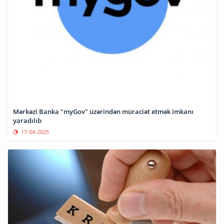
Mərkəzi Banka "myGov" üzərindən müraciət etmək imkanı
yaradılıb
17-04-2025