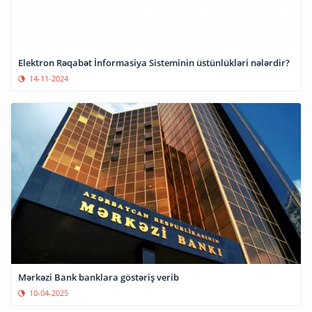
Elektron Rəqabət İnformasiya Sisteminin üstünlükləri nələrdir?
14-11-2024
Mərkəzi Bank banklara göstəriş verib
10-04-2025