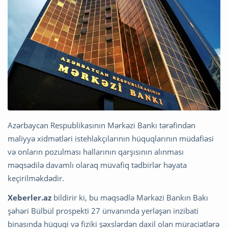
Azərbaycan Respublikasının Mərkəzi Bankı tərəfindən
maliyyə xidmətləri istehlakçılarının hüquqlarının müdafiəsi
və onların pozulması hallarının qarşısının alınması
məqsədilə davamlı olaraq müvafiq tədbirlər həyata
keçirilməkdədir.
Xeberler.az
bildirir ki, bu məqsədlə Mərkəzi Bankın Bakı
şəhəri Bülbül prospekti 27 ünvanında yerləşən inzibati
binasında hüquqi və fiziki şəxslərdən daxil olan müraciətlərə