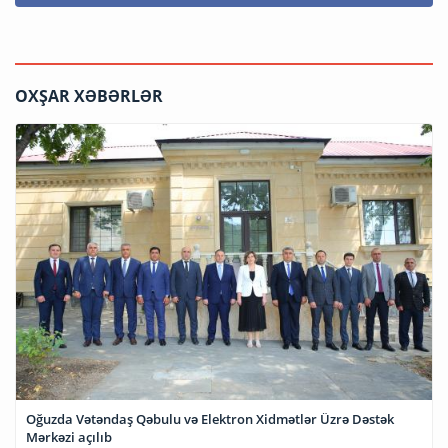
OXŞAR XƏBƏRLƏR
Oğuzda Vətəndaş Qəbulu və Elektron Xidmətlər Üzrə Dəstək
Mərkəzi açılıb