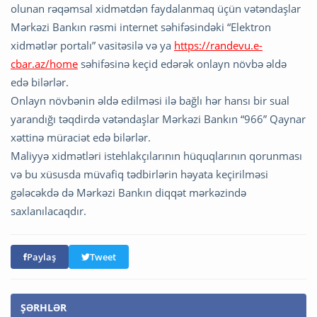
olunan rəqəmsal xidmətdən faydalanmaq üçün vətəndaşlar
Mərkəzi Bankın rəsmi internet səhifəsindəki “Elektron
xidmətlər portalı” vasitəsilə və ya
https://randevu.e-
cbar.az/home
səhifəsinə keçid edərək onlayn növbə əldə
edə bilərlər.
Onlayn növbənin əldə edilməsi ilə bağlı hər hansı bir sual
yarandığı təqdirdə vətəndaşlar Mərkəzi Bankın “966” Qaynar
xəttinə müraciət edə bilərlər.
Maliyyə xidmətləri istehlakçılarının hüquqlarının qorunması
və bu xüsusda müvafiq tədbirlərin həyata keçirilməsi
gələcəkdə də Mərkəzi Bankın diqqət mərkəzində
saxlanılacaqdır.
Paylaş
Tweet
ŞƏRHLƏR