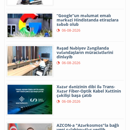
“Google”un məlumat emalı
mərkəzi Hindistanda etirazlara
səbəb olub
06-08-2026
Rəşad Nəbiyev Zəngilanda
vətəndaşların müraciətlərini
dinləyib
06-08-2026
Xəzər dənizinin dibi ilə Trans-
Xəzər Fiber-Optik Kabel Xəttinin
çəkilişi başa çatıb
06-08-2026
AZCON-a "Azərkosmos"la bağlı
yeni səlahiyyətlər verilib