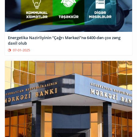
Energetika Nazirliyinin “Çağrı Mərkəzi”nə 6400-dən çox zəng
daxil olub
07-01-2025