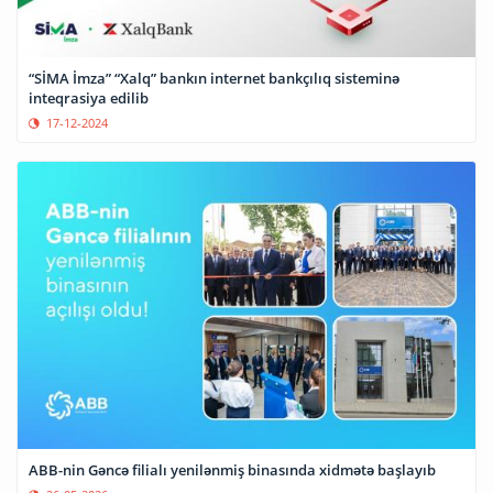
“SİMA İmza” “Xalq” bankın internet bankçılıq sisteminə
inteqrasiya edilib
17-12-2024
ABB-nin Gəncə filialı yenilənmiş binasında xidmətə başlayıb