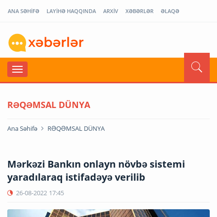
ANA SƏHİFƏ
LAYİHƏ HAQQINDA
ARXİV
XƏBƏRLƏR
ƏLAQƏ
RƏQƏMSAL DÜNYA
Ana Səhifə
RƏQƏMSAL DÜNYA
Mərkəzi Bankın onlayn növbə sistemi
yaradılaraq istifadəyə verilib
26-08-2022
17:45