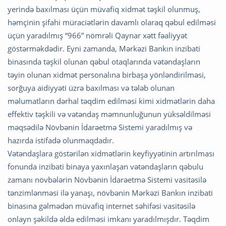
yerində baxılması üçün müvafiq xidmət təşkil olunmuş,
həmçinin şifahi müraciətlərin davamlı olaraq qəbul edilməsi
üçün yaradılmış “966” nömrəli Qaynar xətt fəaliyyət
göstərməkdədir. Eyni zamanda, Mərkəzi Bankın inzibati
binasında təşkil olunan qəbul otaqlarında vətəndaşların
təyin olunan xidmət personalına birbaşa yönləndirilməsi,
sorğuya aidiyyəti üzrə baxılması və tələb olunan
məlumatların dərhal təqdim edilməsi kimi xidmətlərin daha
effektiv təşkili və vətəndaş məmnunluğunun yüksəldilməsi
məqsədilə Növbənin İdarəetmə Sistemi yaradılmış və
hazırda istifadə olunmaqdadır.
Vətəndaşlara göstərilən xidmətlərin keyfiyyətinin artırılması
fonunda inzibati binaya yaxınlaşan vətəndaşların qəbulu
zamanı növbələrin Növbənin İdarəetmə Sistemi vasitəsilə
tənzimlənməsi ilə yanaşı, növbənin Mərkəzi Bankın inzibati
binasına gəlmədən müvafiq internet səhifəsi vasitəsilə
onlayn şəkildə əldə edilməsi imkanı yaradılmışdır. Təqdim