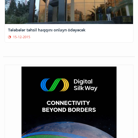
Tələbələr təhsil haqqını onlayn ödəyəcək
15-12-2015