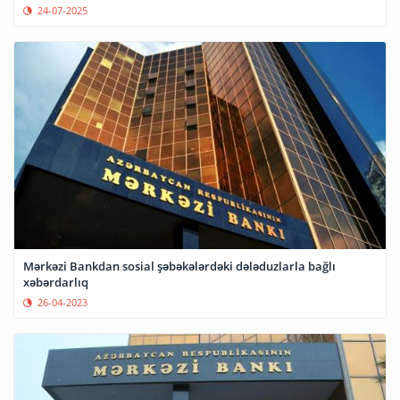
24-07-2025
Mərkəzi Bankdan sosial şəbəkələrdəki dələduzlarla bağlı
xəbərdarlıq
26-04-2023