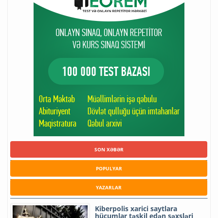
SON XƏBƏR
POPULYAR
YAZARLAR
Kiberpolis xarici saytlara
hücumlar təşkil edən şəxsləri