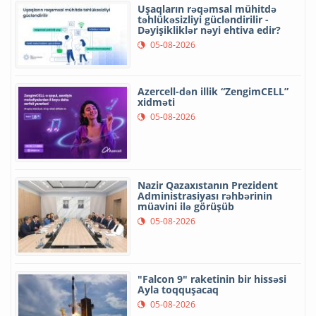
Uşaqların rəqəmsal mühitdə
təhlükəsizliyi gücləndirilir -
Dəyişikliklər nəyi ehtiva edir?
05-08-2026
Azercell-dən illik “ZengimCELL”
xidməti
05-08-2026
Nazir Qazaxıstanın Prezident
Administrasiyası rəhbərinin
müavini ilə görüşüb
05-08-2026
"Falcon 9" raketinin bir hissəsi
Ayla toqquşacaq
05-08-2026