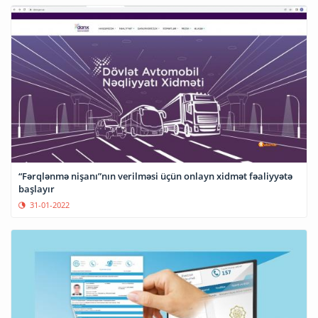
“Fərqlənmə nişanı”nın verilməsi üçün onlayn xidmət fəaliyyətə
başlayır
31-01-2022