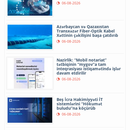
06-08-2026
Azərbaycan və Qazaxıstan
Transxəzər Fiber-Optik Kabel
Xəttinin çəkilişini başa çatdırıb
06-08-2026
Nazirlik: “Mobil notariat”
tətbiqinin “mygov”a tam
inteqrasiyası istiqamətində işlər
davam etdirilir
06-08-2026
Beş İcra Hakimiyyəti İT
sistemlərini “Hökumət
buludu”na köçürüb
06-08-2026