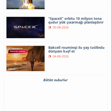
“SpaceX” orbitə 10 milyon tona
qədər yük çıxarmağı planlaşdırır
05-08-2026
Bakcell rouminqi ilə yay tətilində
dünyanı kəşf et
04-08-2026
Bütün xəbərlər