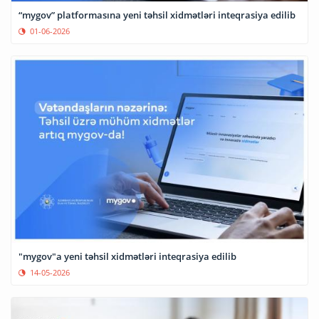
“mygov” platformasına yeni təhsil xidmətləri inteqrasiya edilib
01-06-2026
"mygov"a yeni təhsil xidmətləri inteqrasiya edilib
14-05-2026