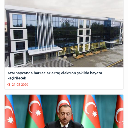
Azərbaycanda hərraclar artıq elektron şəkildə həyata
keçiriləcək
21-05-2020