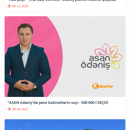
09-12-2025
“ASAN ödəniş”də şəxsi kabinetlərin sayı - 500 000-İ KEÇDİ
08-04-2021