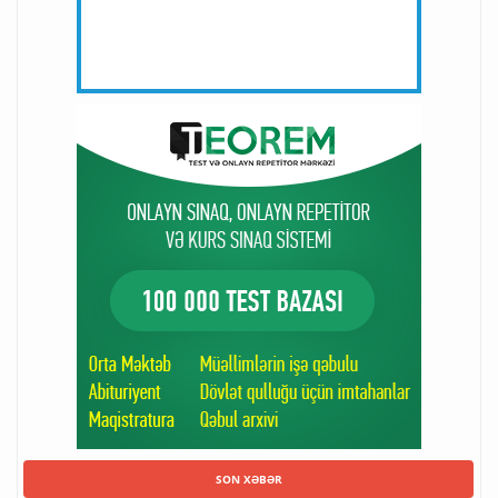
SON XƏBƏR