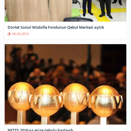
Dövlət Sosial Müdafiə Fondunun Qəbul Mərkəzi açılıb
05-03-2019
NETTY 2016-ya ərizə qəbulu başlayıb