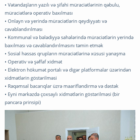
• Vətəndaşların yazılı və şifahi müraciətlərinin qəbulu,
müraciətlərə operativ baxılması
• Onlayn və yerində müraciətlərin qeydiyyatı və
cavablandırılması
• Kommunal və bələdiyyə sahələrində müraciətlərin yerində
baxılması və cavablandırılmasını təmin etmək
• Sosial həssas qrupların müraciətlərinə xüsusi yanaşma
• Operativ və şəffaf xidmət
• Elektron hökumət portalı və digər platformalar üzərindən
xidmətlərin göstərilməsi
• Rəqəmsal bacarıqlar üzrə maarifləndirmə və dəstək
• Eyni mərkəzdə çoxsaylı xidmətlərin göstərilməsi (bir
pəncərə prinsipi)