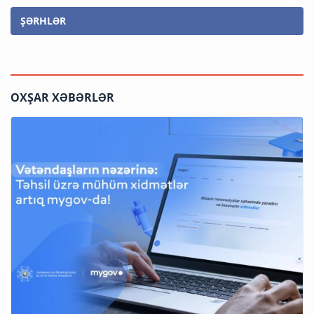
ŞƏRHLƏR
OXŞAR XƏBƏRLƏR