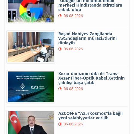
“Google”un məlumat emalı
mərkəzi Hindistanda etirazlara
səbəb olub
06-08-2026
Rəşad Nəbiyev Zəngilanda
vətəndaşların müraciətlərini
dinləyib
06-08-2026
Xəzər dənizinin dibi ilə Trans-
Xəzər Fiber-Optik Kabel Xəttinin
çəkilişi başa çatıb
06-08-2026
AZCON-a "Azərkosmos"la bağlı
yeni səlahiyyətlər verilib
06-08-2026