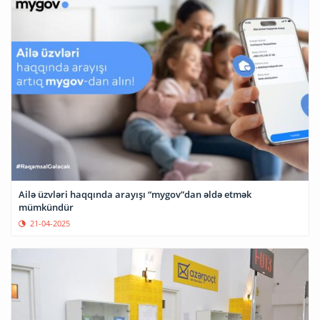
Ailə üzvləri haqqında arayışı “mygov”dan əldə etmək
mümkündür
21-04-2025