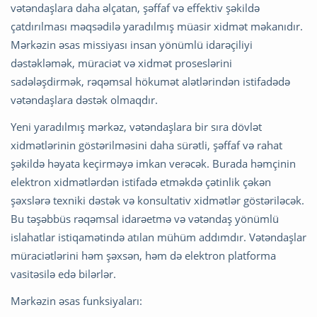
vətəndaşlara daha əlçatan, şəffaf və effektiv şəkildə
çatdırılması məqsədilə yaradılmış müasir xidmət məkanıdır.
Mərkəzin əsas missiyası insan yönümlü idarəçiliyi
dəstəkləmək, müraciət və xidmət proseslərini
sadələşdirmək, rəqəmsal hökumət alətlərindən istifadədə
vətəndaşlara dəstək olmaqdır.
Yeni yaradılmış mərkəz, vətəndaşlara bir sıra dövlət
xidmətlərinin göstərilməsini daha sürətli, şəffaf və rahat
şəkildə həyata keçirməyə imkan verəcək. Burada həmçinin
elektron xidmətlərdən istifadə etməkdə çətinlik çəkən
şəxslərə texniki dəstək və konsultativ xidmətlər göstəriləcək.
Bu təşəbbüs rəqəmsal idarəetmə və vətəndaş yönümlü
islahatlar istiqamətində atılan mühüm addımdır. Vətəndaşlar
müraciətlərini həm şəxsən, həm də elektron platforma
vasitəsilə edə bilərlər.
Mərkəzin əsas funksiyaları: