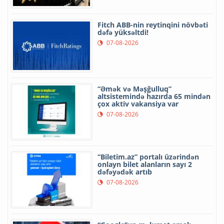
Fitch ABB-nin reytinqini növbəti
dəfə yüksəltdi!
07-08-2026
“Əmək və Məşğulluq”
altsistemində hazırda 65 mindən
çox aktiv vakansiya var
07-08-2026
“Biletim.az” portalı üzərindən
onlayn bilet alanların sayı 2
dəfəyədək artıb
07-08-2026