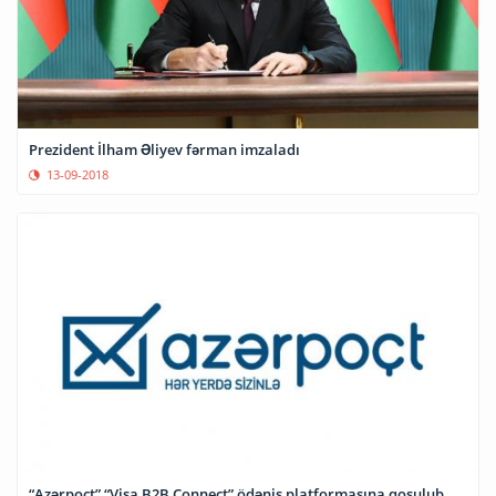
Prezident İlham Əliyev fərman imzaladı
13-09-2018
“Azərpoçt” “Visa B2B Connect” ödəniş platformasına qoşulub