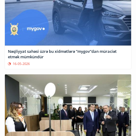
Nəqliyyat sahəsi üzrə bu xidmətlərə “mygov”dan müraciət
etmək mümkündür
16-05-2026