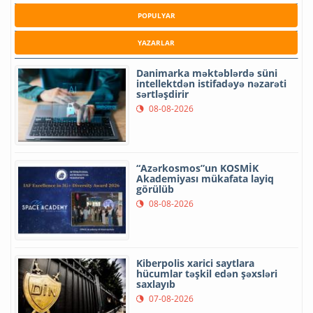
POPULYAR
YAZARLAR
Danimarka məktəblərdə süni
intellektdən istifadəyə nəzarəti
sərtləşdirir
08-08-2026
“Azərkosmos”un KOSMİK
Akademiyası mükafata layiq
görülüb
08-08-2026
Kiberpolis xarici saytlara
hücumlar təşkil edən şəxsləri
saxlayıb
07-08-2026