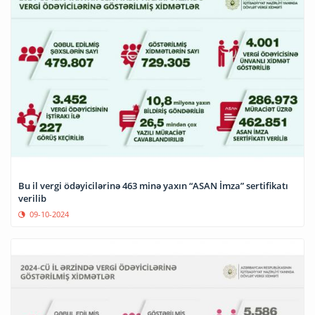
Bu il vergi ödəyicilərinə 463 minə yaxın “ASAN İmza” sertifikatı
verilib
09-10-2024