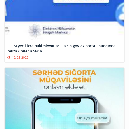
EHİM yerli icra hakimiyyətləri ilə rih.gov.az portalı haqqında
müzakirələr aparıb
12-05-2022