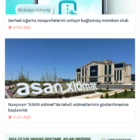
Sərhəd sığorta müqavilələrini onlayn bağlamaq mümkün olub
07-07-2025
Naxçıvan “ASAN xidmət”də təhsil xidmətlərinin göstərilməsinə
başlanılıb
21-01-2025