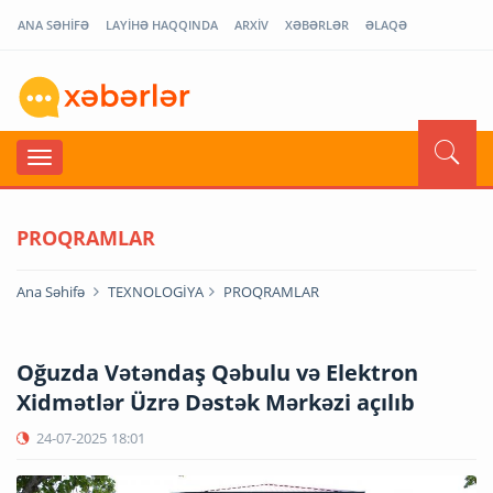
ANA SƏHİFƏ
LAYİHƏ HAQQINDA
ARXİV
XƏBƏRLƏR
ƏLAQƏ
PROQRAMLAR
Ana Səhifə
TEXNOLOGİYA
PROQRAMLAR
Oğuzda Vətəndaş Qəbulu və Elektron
Xidmətlər Üzrə Dəstək Mərkəzi açılıb
24-07-2025
18:01