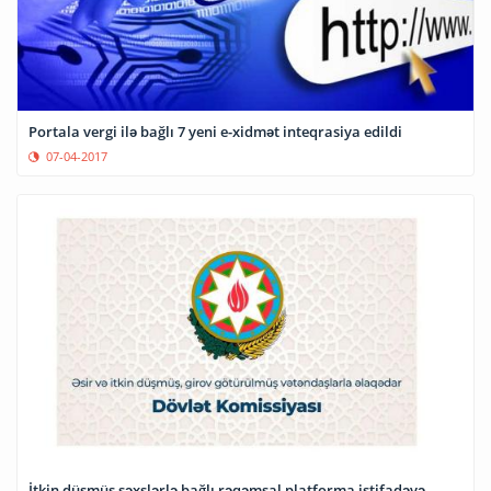
Portala vergi ilə bağlı 7 yeni e-xidmət inteqrasiya edildi
07-04-2017
İtkin düşmüş şəxslərlə bağlı rəqəmsal platforma istifadəyə