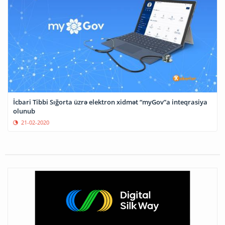
İcbari Tibbi Sığorta üzrə elektron xidmət “myGov”a inteqrasiya
olunub
21-02-2020