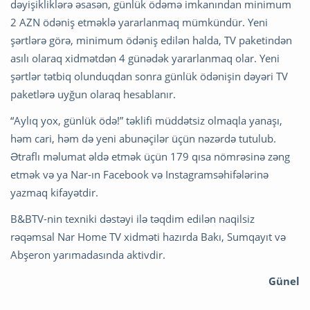
dəyişikliklərə əsasən, günlük ödəmə imkanından minimum
2 AZN ödəniş etməklə yararlanmaq mümkündür. Yeni
şərtlərə görə, minimum ödəniş edilən halda, TV paketindən
asılı olaraq xidmətdən 4 günədək yararlanmaq olar. Yeni
şərtlər tətbiq olunduqdan sonra günlük ödənişin dəyəri TV
paketlərə uyğun olaraq hesablanır.
“Aylıq yox, günlük ödə!” təklifi müddətsiz olmaqla yanaşı,
həm cari, həm də yeni abunəçilər üçün nəzərdə tutulub.
Ətraflı məlumat əldə etmək üçün 179 qısa nömrəsinə zəng
etmək və ya Nar-ın Facebook və Instagramsəhifələrinə
yazmaq kifayətdir.
B&BTV-nin texniki dəstəyi ilə təqdim edilən naqilsiz
rəqəmsal Nar Home TV xidməti hazırda Bakı, Sumqayıt və
Abşeron yarımadasında aktivdir.
Günel