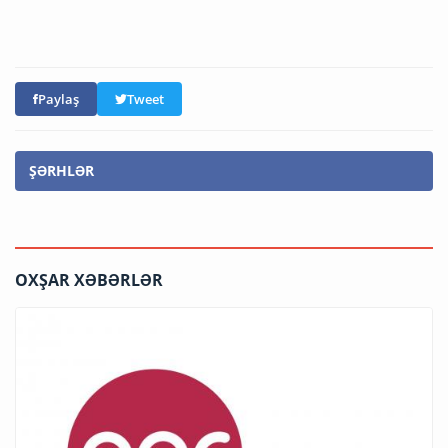
Paylaş
Tweet
ŞƏRHLƏR
OXŞAR XƏBƏRLƏR