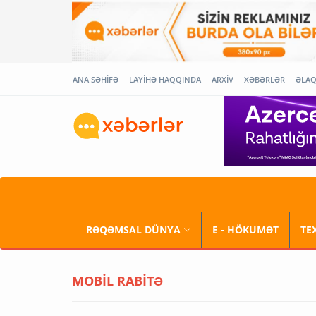
ANA SƏHİFƏ
LAYİHƏ HAQQINDA
ARXİV
XƏBƏRLƏR
ƏLA
RƏQƏMSAL DÜNYA
E - HÖKUMƏT
TE
MOBİL RABİTƏ