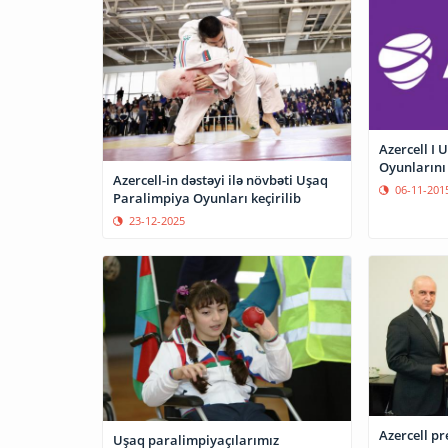
Azercell I Uşaq Par
Oyunlarını 
Azercell-in dəstəyi ilə növbəti Uşaq
06-11-201
Paralimpiya Oyunları keçirilib
23-12-2025
Azercell pr
Uşaq paralimpiyaçılarımız