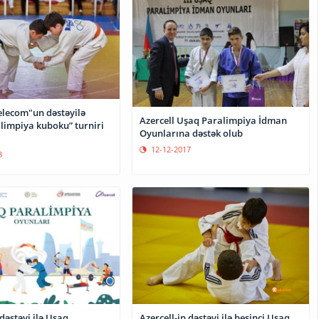
elecom"un dəstəyilə
Azercell Uşaq Paralimpiya İdman
limpiya kuboku” turniri
Oyunlarına dəstək olub
12-12-2017
3
 dəstəyi ilə Uşaq
Azercell-in dəstəyi ilə beşinci Uşaq