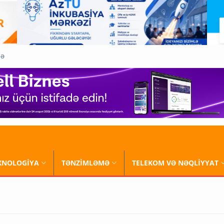
QƏ
XNOLOGİYA
TƏNZİMLƏMƏ
TELEKOM VƏ NƏQLİYYAT