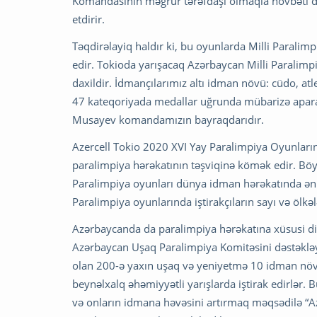
Komandasının məğrur tərəfdaşı olmaqla növbəti d
etdirir.
Təqdirəlayiq haldır ki, bu oyunlarda Milli Paralim
edir. Tokioda yarışacaq Azərbaycan Milli Paralim
daxildir. İdmançılarımız altı idman növü: cüdo, atle
47 kateqoriyada medallar uğrunda mübarizə apara
Musayev komandamızın bayraqdarıdır.
Azercell Tokio 2020 XVI Yay Paralimpiya Oyunlar
paralimpiya hərəkatının təşviqinə kömək edir. Böy
Paralimpiya oyunları dünya idman hərəkatında ən ö
Paralimpiya oyunlarında iştirakçıların sayı və ölkələ
Azərbaycanda da paralimpiya hərəkatına xüsusi diqqə
Azərbaycan Uşaq Paralimpiya Komitəsini dəstəklə
olan 200-ə yaxın uşaq və yeniyetmə 10 idman növü 
beynəlxalq əhəmiyyətli yarışlarda iştirak edirlər
və onların idmana həvəsini artırmaq məqsədilə “Az