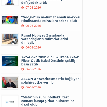
dəfəyədək artıb
07-08-2026
“Google”un məlumat emalı mərkəzi
Hindistanda etirazlara səbəb olub
06-08-2026
Rəşad Nəbiyev Zəngilanda
vətəndaşların müraciətlərini
dinləyib
06-08-2026
Xəzər dənizinin dibi ilə Trans-Xəzər
Fiber-Optik Kabel Xəttinin çəkilişi
başa çatıb
06-08-2026
AZCON-a "Azərkosmos"la bağlı yeni
səlahiyyətlər verilib
06-08-2026
“Meta”nın süni intellekti test
zamanı başqa şirkətin sisteminə
daxil olub