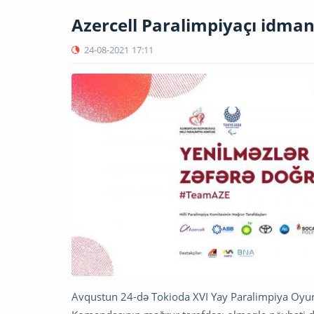
Azercell Paralimpiyaçı idman
24-08-2021
17:11
Avqustun 24-də Tokioda XVI Yay Paralimpiya Oyunla