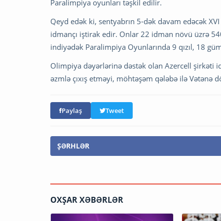
Paralimpiya oyunları təşkil edilir.
Qeyd edək ki, sentyabrın 5-dək davam edəcək XV
idmançı iştirak edir. Onlar 22 idman növü üzrə 54
indiyədək Paralimpiya Oyunlarında 9 qızıl, 18 gü
Olimpiya dəyərlərinə dəstək olan Azercell şirkət
əzmlə çıxış etməyi, möhtəşəm qələbə ilə Vətənə d
Paylaş
Tweet
ŞƏRHLƏR
OXŞAR XƏBƏRLƏR