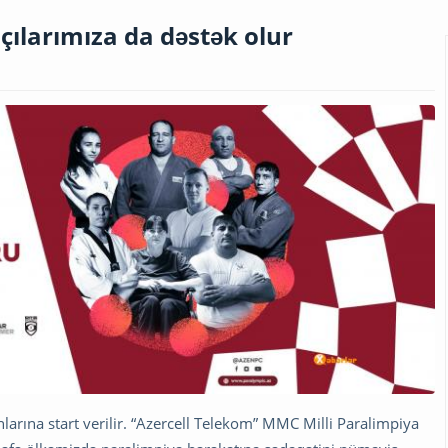
çılarımıza da dəstək olur
rına start verilir. “Azercell Telekom” MMC Milli Paralimpiya