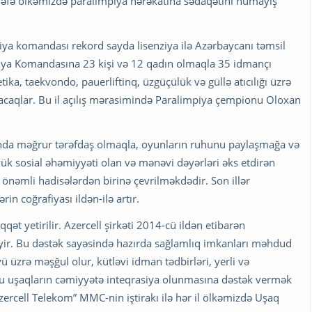
əfə ölkəmizdə paralimpiya hərəkatına sədaqətini nümayiş
piya komandası rekord sayda lisenziya ilə Azərbaycanı təmsil
piya Komandasına 23 kişi və 12 qadın olmaqla 35 idmançı
tika, taekvondo, pauerliftinq, üzgüçülük və güllə atıcılığı üzrə
caqlar. Bu il açılış mərasimində Paralimpiya çempionu Oloxan
ında məğrur tərəfdaş olmaqla, oyunların ruhunu paylaşmağa və
ük sosial əhəmiyyəti olan və mənəvi dəyərləri əks etdirən
nəmli hadisələrdən birinə çevrilməkdədir. Son illər
rin coğrafiyası ildən-ilə artır.
t yetirilir. Azercell şirkəti 2014-cü ildən etibarən
yir. Bu dəstək sayəsində hazırda sağlamlıq imkanları məhdud
üzrə məşğul olur, kütləvi idman tədbirləri, yerli və
. Bu uşaqların cəmiyyətə inteqrasiya olunmasına dəstək vermək
ercell Telekom” MMC-nin iştirakı ilə hər il ölkəmizdə Uşaq