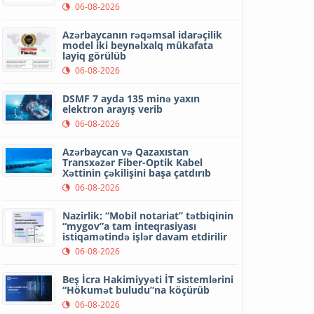
06-08-2026
Azərbaycanın rəqəmsal idarəçilik
model iki beynəlxalq mükafata
layiq görülüb
06-08-2026
DSMF 7 ayda 135 minə yaxın
elektron arayış verib
06-08-2026
Azərbaycan və Qazaxıstan
Transxəzər Fiber-Optik Kabel
Xəttinin çəkilişini başa çatdırıb
06-08-2026
Nazirlik: “Mobil notariat” tətbiqinin
“mygov”a tam inteqrasiyası
istiqamətində işlər davam etdirilir
06-08-2026
Beş İcra Hakimiyyəti İT sistemlərini
“Hökumət buludu”na köçürüb
06-08-2026