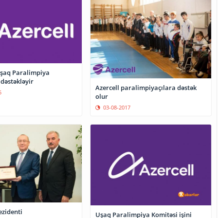
alimpiya
dəstəkləyir
Azercell paralimpiyaçılara dəstək
5
olur
03-08-2017
ezidenti
Uşaq Paralimpiya Komitəsi işini