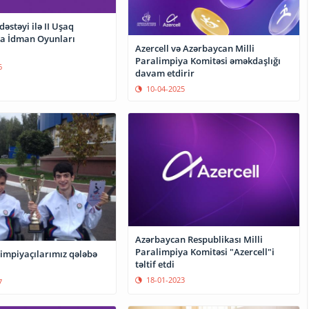
dəstəyi ilə II Uşaq
a İdman Oyunları
Azercell və Azərbaycan Milli
Paralimpiya Komitəsi əməkdaşlığı
6
davam etdirir
10-04-2025
Azərbaycan Respublikası Milli
Paralimpiya Komitəsi "Azercell"i
impiyaçılarımız qələbə
təltif etdi
18-01-2023
7