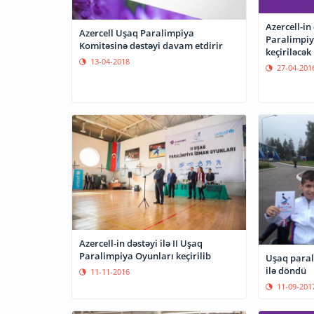
Azercell-in 
Azercell Uşaq Paralimpiya
Paralimpiy
Komitəsinə dəstəyi davam etdirir
keçiriləcək
13-04-2018
27-04-201
Azercell-in dəstəyi ilə II Uşaq
Paralimpiya Oyunları keçirilib
Uşaq paral
ilə döndü
11-11-2016
11-09-201