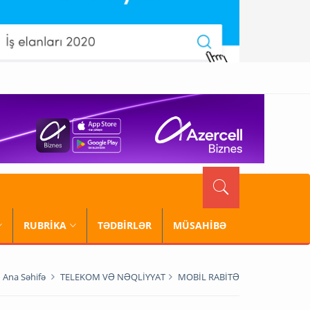
RUBRİKA
TƏDBİRLƏR
MÜSAHİBƏ
Ana Səhifə
TELEKOM VƏ NƏQLİYYAT
MOBİL RABİTƏ