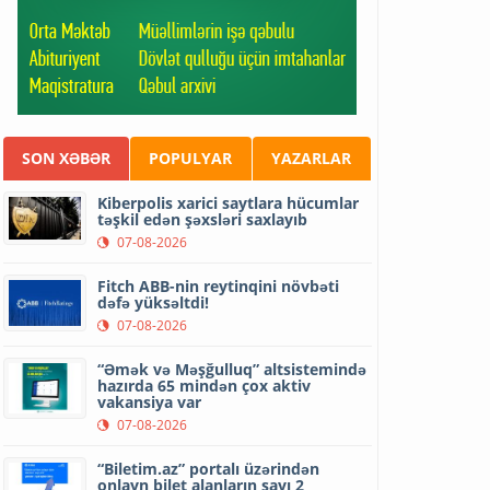
SON XƏBƏR
POPULYAR
YAZARLAR
Kiberpolis xarici saytlara hücumlar
təşkil edən şəxsləri saxlayıb
07-08-2026
Fitch ABB-nin reytinqini növbəti
dəfə yüksəltdi!
07-08-2026
“Əmək və Məşğulluq” altsistemində
hazırda 65 mindən çox aktiv
vakansiya var
07-08-2026
“Biletim.az” portalı üzərindən
onlayn bilet alanların sayı 2