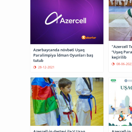
"Azercell T
Azərbaycanda növbəti Uşaq
“Uşaq Para
Paralimpiya İdman Oyunları baş
keçirilib
tutub
08-06-202
28-12-2021
Azercell-in dəstəyi ilə V Uşaq
Azercell-in