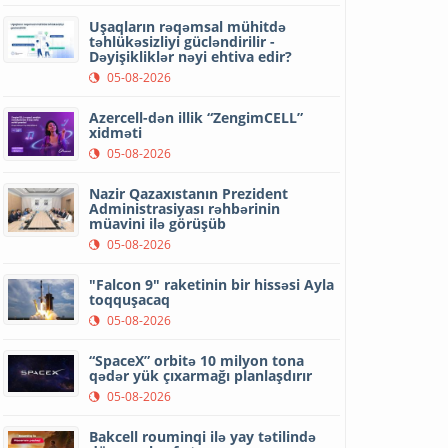
Uşaqların rəqəmsal mühitdə
təhlükəsizliyi gücləndirilir -
Dəyişikliklər nəyi ehtiva edir?
05-08-2026
Azercell-dən illik “ZengimCELL”
xidməti
05-08-2026
Nazir Qazaxıstanın Prezident
Administrasiyası rəhbərinin
müavini ilə görüşüb
05-08-2026
"Falcon 9" raketinin bir hissəsi Ayla
toqquşacaq
05-08-2026
“SpaceX” orbitə 10 milyon tona
qədər yük çıxarmağı planlaşdırır
05-08-2026
Bakcell rouminqi ilə yay tətilində