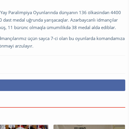
I Yay Paralimpiya Oyunlarında dünyanın 136 ölkəsindən 4400
0 dəst medal uğrunda yarışacaqlar. Azərbaycanlı idmançılar
müş, 11 bürünc olmaqla ümumilikdə 38 medal əldə ediblər.
i idmançılarımız üçün sayca 7-ci olan bu oyunlarda komandamıza
önməyi arzulayır.