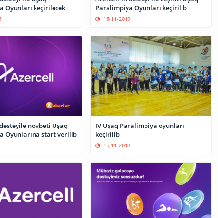
a Oyunları keçiriləcək
Paralimpiya Oyunları keçirilib
5
15-11-2019
 dəstəyilə növbəti Uşaq
IV Uşaq Paralimpiya oyunları
 Oyunlarına start verilib
keçirilib
1
15-11-2018