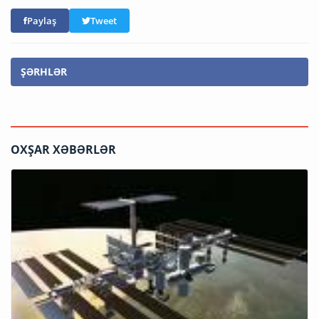
Paylaş
Tweet
ŞƏRHLƏR
OXŞAR XƏBƏRLƏR