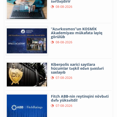
sərtləşdirir
08-08-2026
“Azərkosmos”un KOSMİK
Akademiyası mükafata layiq
görülüb
08-08-2026
Kiberpolis xarici saytlara
hücumlar təşkil edən şəxsləri
saxlayıb
07-08-2026
Fitch ABB-nin reytinqini növbəti
dəfə yüksəltdi!
07-08-2026