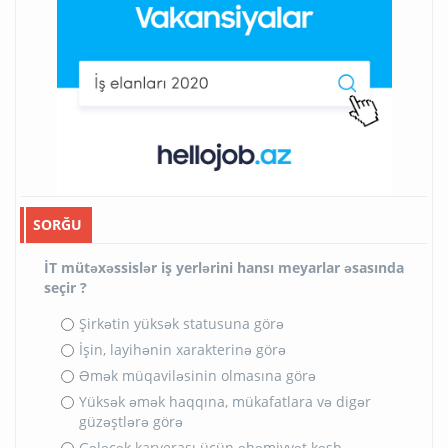
SORĞU
İT mütəxəssislər iş yerlərini hansı meyarlar əsasında
seçir ?
Şirkətin yüksək statusuna görə
İşin, layihənin xarakterinə görə
Əmək müqaviləsinin olmasına görə
Yüksək əmək haqqına, mükafatlara və digər
güzəştlərə görə
Gələcək karyerası üçün əhəmiyyət kəsb