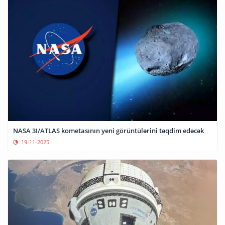
NASA 3I/ATLAS kometasının yeni görüntülərini təqdim edəcək
19-11-2025