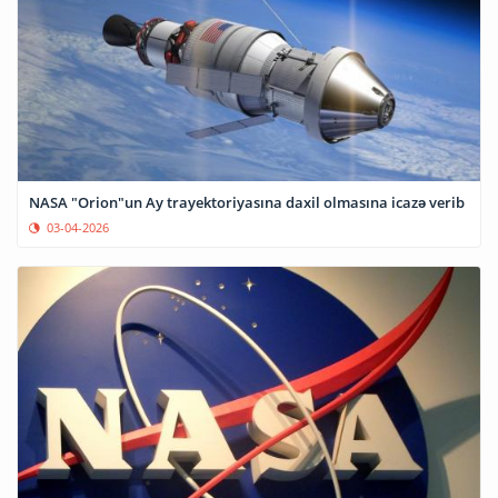
NASA "Orion"un Ay trayektoriyasına daxil olmasına icazə verib
03-04-2026