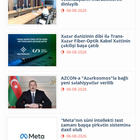
dinləyib
06-08-2026
Xəzər dənizinin dibi ilə Trans-
Xəzər Fiber-Optik Kabel Xəttinin
çəkilişi başa çatıb
06-08-2026
AZCON-a "Azərkosmos"la bağlı
yeni səlahiyyətlər verilib
06-08-2026
“Meta”nın süni intellekti test
zamanı başqa şirkətin sisteminə
daxil olub
06-08-2026