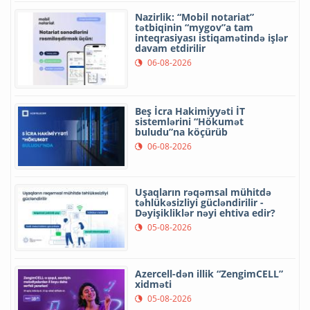
Nazirlik: “Mobil notariat”
tətbiqinin “mygov”a tam
inteqrasiyası istiqamətində işlər
davam etdirilir
06-08-2026
Beş İcra Hakimiyyəti İT
sistemlərini “Hökumət
buludu”na köçürüb
06-08-2026
Uşaqların rəqəmsal mühitdə
təhlükəsizliyi gücləndirilir -
Dəyişikliklər nəyi ehtiva edir?
05-08-2026
Azercell-dən illik “ZengimCELL”
xidməti
05-08-2026