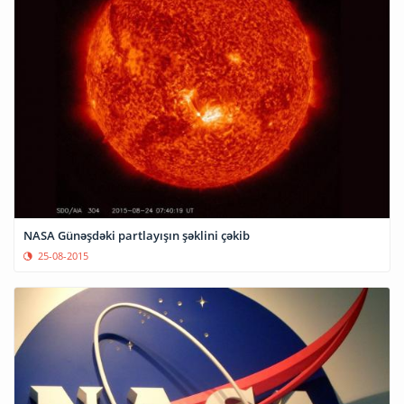
NASA Günəşdəki partlayışın şəklini çəkib
25-08-2015