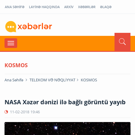
ANA SƏHİFƏ
LAYİHƏ HAQQINDA
ARXİV
XƏBƏRLƏR
ƏLAQƏ
KOSMOS
Ana Səhifə
TELEKOM VƏ NƏQLİYYAT
KOSMOS
NASA Xəzər dənizi ilə bağlı görüntü yayıb
11-02-2018
19:46