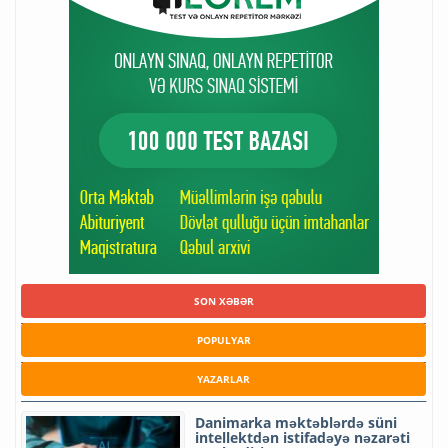
SON XƏBƏR
POPULYAR
YAZARLAR
Danimarka məktəblərdə süni
intellektdən istifadəyə nəzarəti