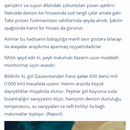
qarışdırır və suyun dibindəki çöküntüləri yuxarı qaldırır.
Nəticədə dənizin bir hissəsində süd rəngli çalar əmələ gəlir.
Təbii proses Türkmənistan sahillərində qeydə alınıb. Şəkilin
aşağısında İranın bir hissəsi də görünür.
Alimlər bu hadisənin balıqçılığa mənfi təsir göstərə biləcəyi
ilə əlaqədar araşdırma aparmaq niyyətindədirlər.
NASA qeyd edir ki, peyk məlumatı Xəzərin uzun müddətli
monitorinqi üçün əsasdır.
Bildirilir ki, göl Qazaxıstandan İrana qədər 600 dəniz mili
(1000 km) məsafədə uzanır. Həmin ərazidə böyük
dəyişikliklər müşahidə olunur. Peyklər göl boyunca suda
bulanlıqlığın səviyyəsini ölçür, həmçinin dənizin duzluluğu,
temperaturu, su səviyyələri və neft kirliliyi ilə bağlı
məlumatlar toplayır. (Report)