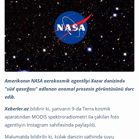
Amerikanın NASA aerokosmik agentliyi Xəzər dənizində
"süd qasırğası" adlanan anomal prosesin görüntüsünü dərc
edib.
Xeberler.az
bildirir ki, yanvarın 9-da Terra kosmik
aparatından MODIS spektroradiometri ilə çəkilən foto
agentliyin Instagram səhifəsində paylaşılıb.
Məlumatda bildirilir ki, külək dənizin səthində suyu