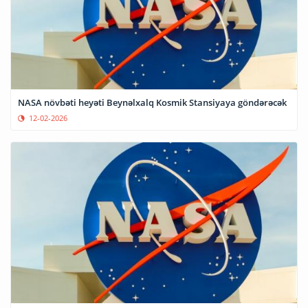
NASA növbəti heyəti Beynəlxalq Kosmik Stansiyaya göndərəcək
12-02-2026