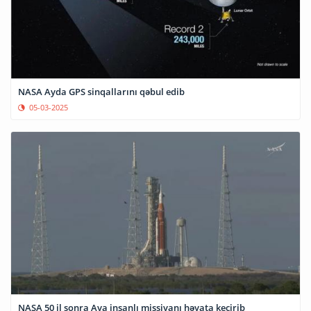
NASA Ayda GPS sinqallarını qəbul edib
05-03-2025
NASA 50 il sonra Aya insanlı missiyanı həyata keçirib