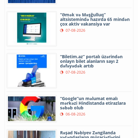
“Əmək və Məşğulluq”
altsistemində hazırda 65 mindən
çox aktiv vakansiya var
07-08-2026
“Biletim.az” portalı üzərindən
onlayn bilet alanların sayı 2
dəfəyədək artıb
07-08-2026
“Google”un məlumat emalı
mərkəzi Hindistanda etirazlara
səbəb olub
06-08-2026
Rəşad Nəbiyev Zəngilanda
vətəndaşların müraciətlərini