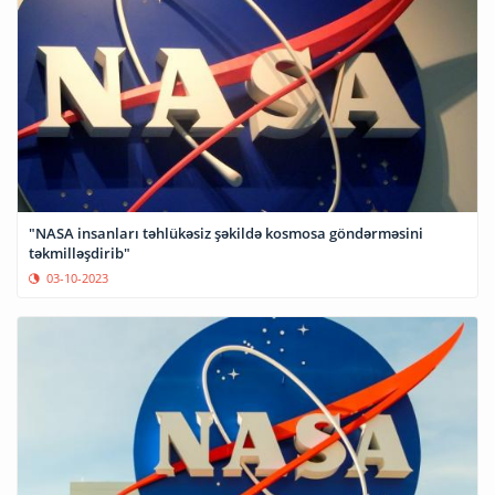
"NASA insanları təhlükəsiz şəkildə kosmosa göndərməsini
təkmilləşdirib"
03-10-2023