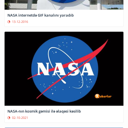
NASA internetdə GIF kanalını yaradıb
13-12-2016
NASA-nın kosmik gəmisi ilə əlaqəsi kəsilib
02-10-2021