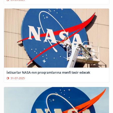
İxtisarlar NASA-nın proqramlarına mənfi təsir edəcək
31-07-2025