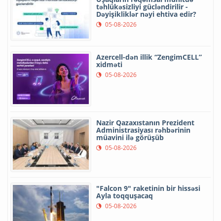
təhlükəsizliyi gücləndirilir -
Dəyişikliklər nəyi ehtiva edir?
05-08-2026
Azercell-dən illik “ZengimCELL”
xidməti
05-08-2026
Nazir Qazaxıstanın Prezident
Administrasiyası rəhbərinin
müavini ilə görüşüb
05-08-2026
"Falcon 9" raketinin bir hissəsi
Ayla toqquşacaq
05-08-2026