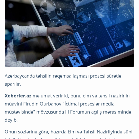
Azərbaycanda təhsilin rəqəmsallaşması prosesi sürətlə
aparılır.
Xeberler.az
məlumat verir ki, bunu elm və təhsil nazirinin
müavini Firudin Qurbanov "İctimai proseslər media
müstəvisində" mövzusunda III Forumun açılış mərasimində
deyib.
Onun sözlərinə görə, hazırda Elm və Təhsil Nazirliyində süni