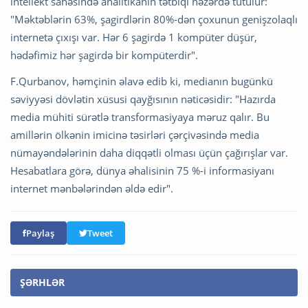
intellekt sahəsində analitikanın tətbiqi nəzərdə tutulur:
"Məktəblərin 63%, şagirdlərin 80%-dən çoxunun genişzolaqlı
internetə çıxışı var. Hər 6 şagirdə 1 kompüter düşür,
hədəfimiz hər şagirdə bir kompüterdir".
F.Qurbanov, həmçinin əlavə edib ki, medianın bugünkü
səviyyəsi dövlətin xüsusi qayğısının nəticəsidir: "Hazırda
media mühiti sürətlə transformasiyaya məruz qalır. Bu
amillərin ölkənin imicinə təsirləri çərçivəsində media
nümayəndələrinin daha diqqətli olması üçün çağırışlar var.
Hesabatlara görə, dünya əhalisinin 75 %-i informasiyanı
internet mənbələrindən əldə edir".
Paylaş
Tweet
ŞƏRHLƏR