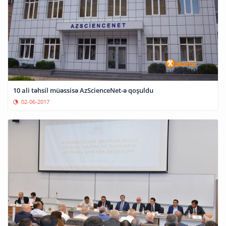
10 ali təhsil müəssisə AzScienceNet-ə qoşuldu
02-06-2017