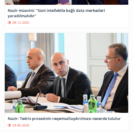
Nazir müavini: "Süni intellektlə bağlı data mərkəzləri
yaradılmalıdır"
08-12-2025
Nazir: Tədris prosesinin rəqəmsallaşdırılması nəzərdə tutulur
29-06-2026