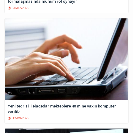
formalaşmasında mühüm rol oynayır
20-07-2025
Yeni tədris ili əlaqədar məktəblərə 40 minə yaxın kompüter
verilib
12-09-2025