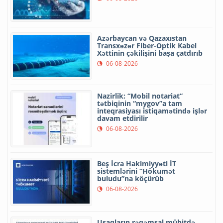
Azərbaycan və Qazaxıstan
Transxəzər Fiber-Optik Kabel
Xəttinin çəkilişini başa çatdırıb
06-08-2026
Nazirlik: “Mobil notariat”
tətbiqinin “mygov”a tam
inteqrasiyası istiqamətində işlər
davam etdirilir
06-08-2026
Beş İcra Hakimiyyəti İT
sistemlərini “Hökumət
buludu”na köçürüb
06-08-2026
Uşaqların rəqəmsal mühitdə