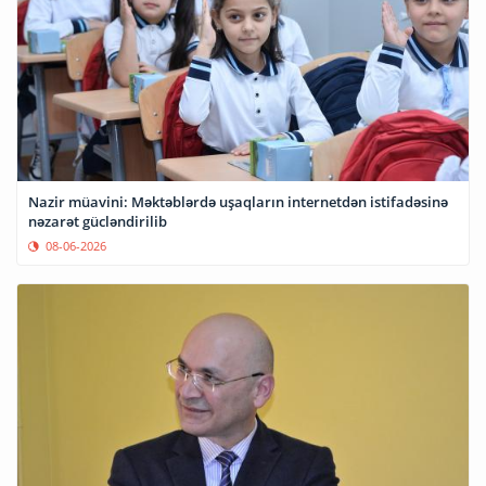
Nazir müavini: Məktəblərdə uşaqların internetdən istifadəsinə
nəzarət gücləndirilib
08-06-2026