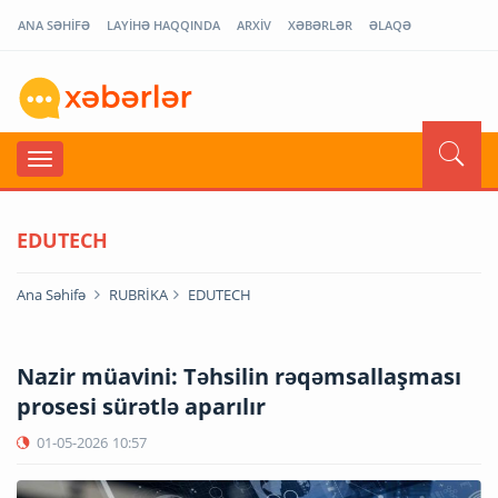
ANA SƏHİFƏ
LAYİHƏ HAQQINDA
ARXİV
XƏBƏRLƏR
ƏLAQƏ
EDUTECH
Ana Səhifə
RUBRİKA
EDUTECH
Nazir müavini: Təhsilin rəqəmsallaşması
prosesi sürətlə aparılır
01-05-2026
10:57