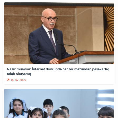
Nazir müavini: İnternet dövründə hər bir məzundan peşəkarlıq
tələb olunacaq
02-07-2025