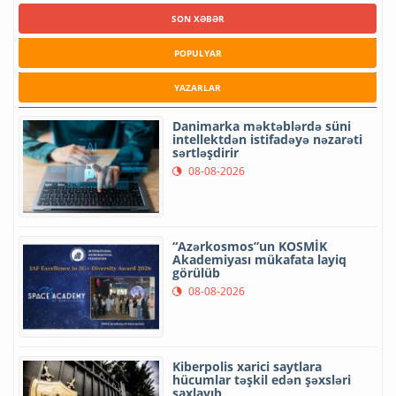
SON XƏBƏR
POPULYAR
YAZARLAR
Danimarka məktəblərdə süni
intellektdən istifadəyə nəzarəti
sərtləşdirir
08-08-2026
“Azərkosmos”un KOSMİK
Akademiyası mükafata layiq
görülüb
08-08-2026
Kiberpolis xarici saytlara
hücumlar təşkil edən şəxsləri
saxlayıb