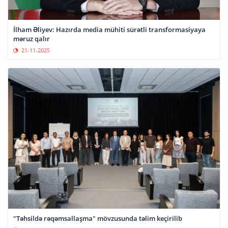
İlham Əliyev: Hazırda media mühiti sürətli transformasiyaya
məruz qalır
21-11-2025
"Təhsildə rəqəmsallaşma" mövzusunda təlim keçirilib