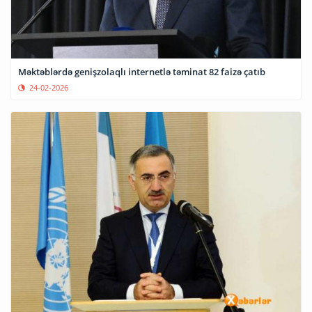
Məktəblərdə genişzolaqlı internetlə təminat 82 faizə çatıb
24-02-2026