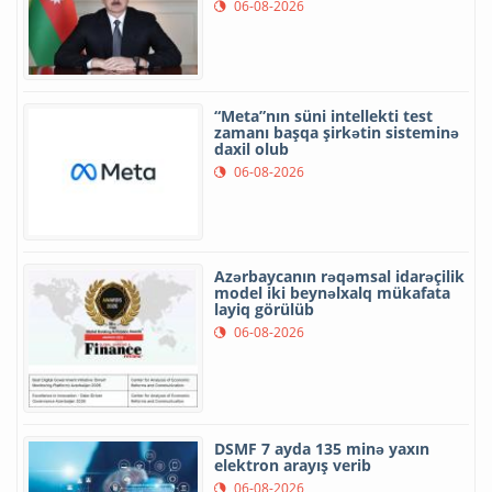
06-08-2026
“Meta”nın süni intellekti test
zamanı başqa şirkətin sisteminə
daxil olub
06-08-2026
Azərbaycanın rəqəmsal idarəçilik
model iki beynəlxalq mükafata
layiq görülüb
06-08-2026
DSMF 7 ayda 135 minə yaxın
elektron arayış verib
06-08-2026