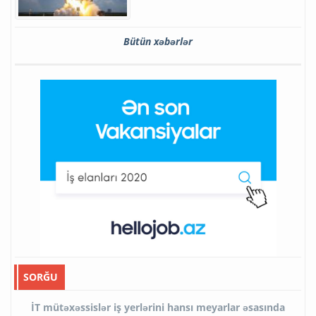
Bütün xəbərlər
SORĞU
İT mütəxəssislər iş yerlərini hansı meyarlar əsasında