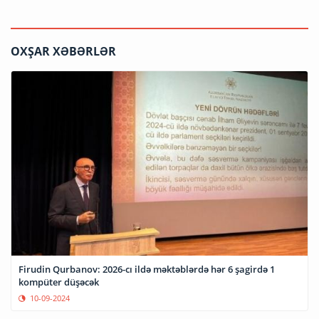
OXŞAR XƏBƏRLƏR
Firudin Qurbanov: 2026-cı ildə məktəblərdə hər 6 şagirdə 1
kompüter düşəcək
10-09-2024