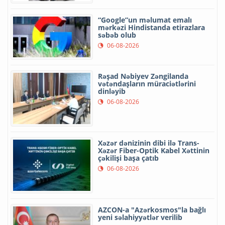
“Google”un məlumat emalı
mərkəzi Hindistanda etirazlara
səbəb olub
06-08-2026
Rəşad Nəbiyev Zəngilanda
vətəndaşların müraciətlərini
dinləyib
06-08-2026
Xəzər dənizinin dibi ilə Trans-
Xəzər Fiber-Optik Kabel Xəttinin
çəkilişi başa çatıb
06-08-2026
AZCON-a "Azərkosmos"la bağlı
yeni səlahiyyətlər verilib